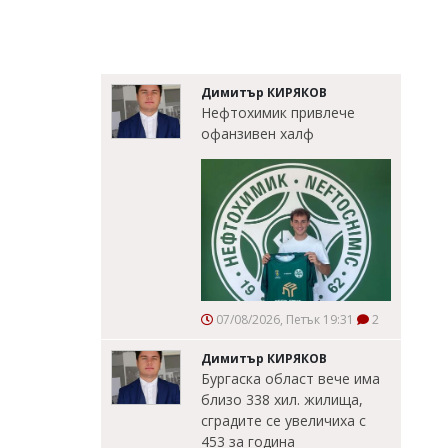
Димитър КИРЯКОВ
Нефтохимик привлече
офанзивен халф
07/08/2026, Петък 19:31
2
Димитър КИРЯКОВ
Бургаска област вече има
близо 338 хил. жилища,
сградите се увеличиха с
453 за година