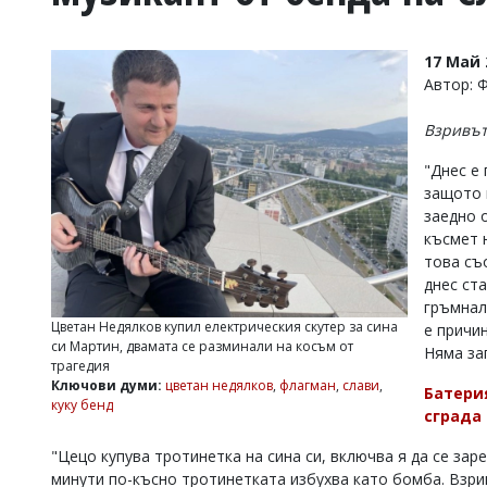
УКРАЙНА
СПОРТ
17 Май 
РАЗСЛЕДВАНЕ
Автор: 
БИЗНЕС
Взривът
ЮГ
"Днес е 
защото 
Управители:
заедно 
Веселин
Василев,
късмет 
email:
това съ
v.vasilev@flagman.bg
днес ст
Катя
гръмнал
Касабова,
Цветан Недялков купил електрическия скутер за сина
е причи
еmail:
k.kassabova@flagman.bg
си Мартин, двамата се разминали на косъм от
Няма за
трагедия
Главен
Ключови думи:
цветан недялков
,
флагман
,
слави
,
Батери
редактор:
куку бенд
Иван
сграда
Колев,
email:
"Цецо купува тротинетка на сина си, включва я да се заре
office@flagman.bg
минути по-късно тротинетката избухва като бомба. Взри