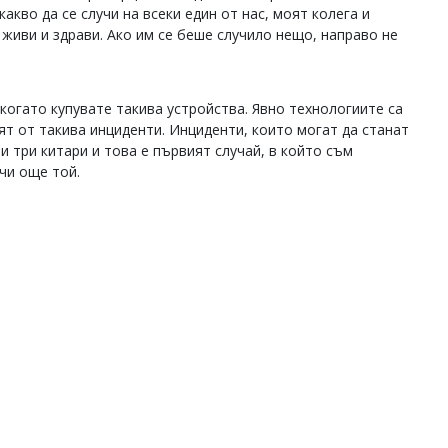
акво да се случи на всеки един от нас, моят колега и
 живи и здрави. Ако им се беше случило нещо, направо не
 когато купувате такива устройства. Явно технологиите са
зят от такива инциденти. Инциденти, които могат да станат
 и три китари и това е първият случай, в който съм
очи още той.