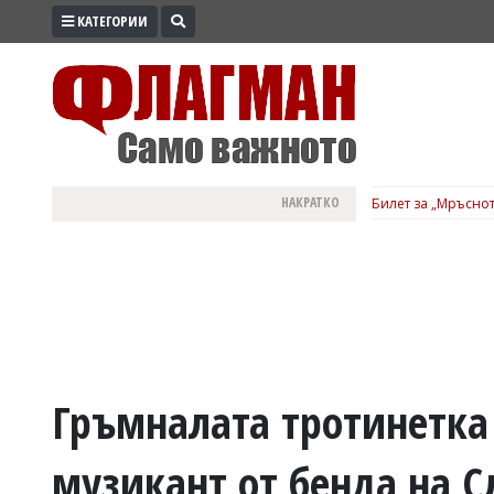
КАТЕГОРИИ
ПРОМО
ЗОНА
ИЗБОРИ
2026
ПРАКТИЧНО
НАКРАТКО
Билет за „Мръснот
КУЛТУРА
ЗДРАВЕ
ПОЛИТИКА
ОБЩИНИ
ОБЩЕСТВО
ЛАЙФСТАЙЛ
Гръмналата тротинетка 
ВОЙНАТА
музикант от бенда на 
В