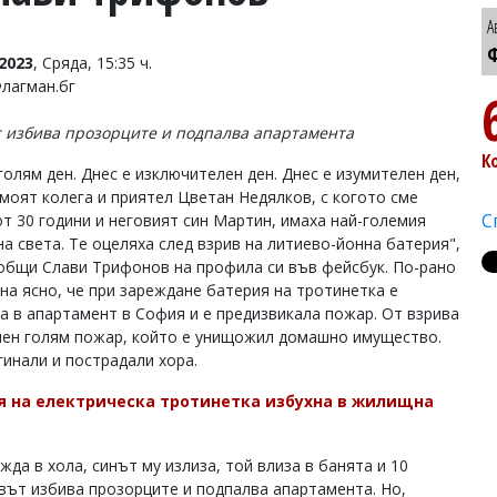
А
Ф
2023
, Сряда, 15:35 ч.
Флагман.бг
 избива прозорците и подпалва апартамента
К
голям ден. Днес е изключителен ден. Днес е изумителен ден,
моят колега и приятел Цветан Недялков, с когото сме
С
от 30 години и неговият син Мартин, имаха най-големия
на света. Те оцеляха след взрив на литиево-йонна батерия",
общи Слави Трифонов на профила си във фейсбук. По-рано
ана ясно, че при зареждане батерия на тротинетка е
а в апартамент в София и е предизвикала пожар. От взрива
нен голям пожар, който е унищожил домашно имущество.
гинали и пострадали хора.
я на електрическа тротинетка избухна в жилищна
жда в хола, синът му излиза, той влиза в банята и 10
вът избива прозорците и подпалва апартамента. Но,