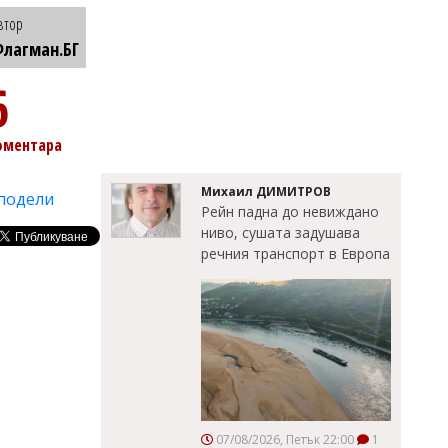
втор
лагман.БГ
6
оментара
Михаил ДИМИТРОВ
подели
Рейн падна до невиждано
ниво, сушата задушава
речния транспорт в Европа
07/08/2026, Петък 22:00
1