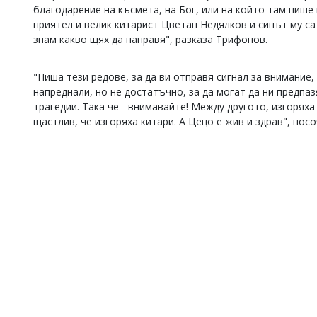
благодарение на късмета, на Бог, или на който там пише к
Коментарите
приятел и велик китарист Цветан Недялков и синът му са
под
знам какво щях да направя", разказа Трифонов.
статиите
се
въвеждат
"Пиша тези редове, за да ви отправя сигнал за внимание,
от
напреднали, но не достатъчно, за да могат да ни предпа
читателите
и
трагедии. Така че - внимавайте! Между другото, изгоряха
редакцията
щастлив, че изгоряха китари. А Цецо е жив и здрав", пос
не
носи
отговорност
за
тях!
Ако
откриете
обиден
за
вас
коментар,
моля
сигнализирайте
ни!