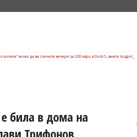
о копеле“ може да ви спечели вечеря за 200 евро в Dock 5, вижте подробн
е била в дома на
Слави Трифонов