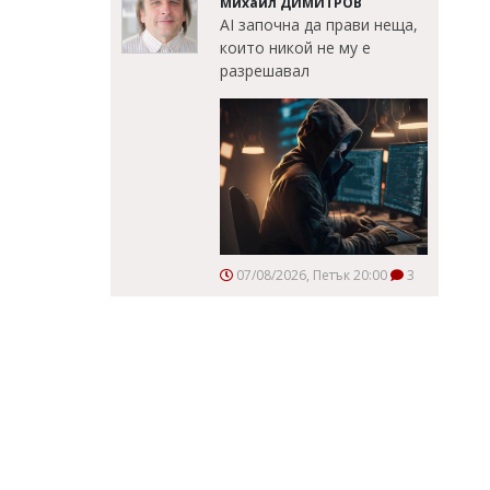
Михаил ДИМИТРОВ
AI започна да прави неща,
които никой не му е
разрешавал
07/08/2026, Петък 20:00
3