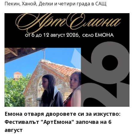
Пекин, Ханой, Делхи и четири града в САЩ
Емона отваря дворовете си за изкуство:
Фестивалът "АртЕмона" започва на 6
август