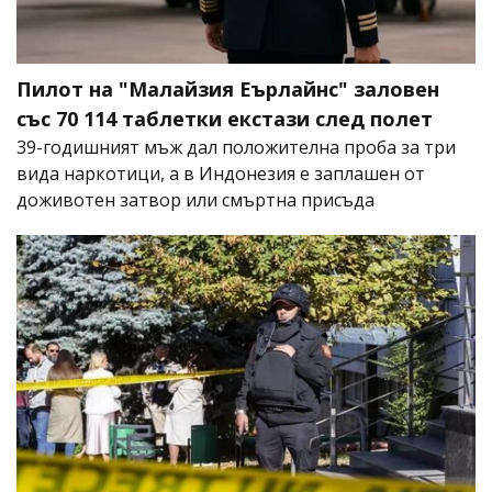
Пилот на "Малайзия Еърлайнс" заловен
със 70 114 таблетки екстази след полет
39-годишният мъж дал положителна проба за три
вида наркотици, а в Индонезия е заплашен от
доживотен затвор или смъртна присъда