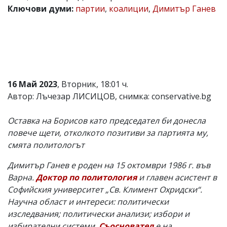
Ключови думи:
партии
,
коалиции
,
Димитър Ганев
Коментарите
под
статиите
се
въвеждат
от
читателите
и
16 Май 2023
, Вторник, 18:01 ч.
редакцията
не
Автор: Лъчезар ЛИСИЦОВ, снимка: conservative.bg
носи
отговорност
Оставка на Борисов като председател би донесла
за
тях!
повече щети, отколкото позитиви за партията му,
Ако
смята политологът
откриете
обиден
Димитър Ганев е роден на 15 октомври 1986 г. във
за
вас
Варна.
Доктор по политология
и главен асистент в
коментар,
Софийския университет „Св. Климент Охридски“.
моля
Научна област и интереси: политически
сигнализирайте
ни!
изследвания; политически анализи; избори и
избирателни системи.
Съосновател
е на