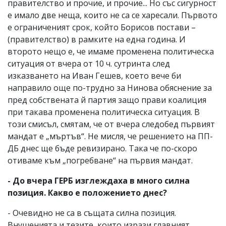
правителство и прочие, и прочие... Но със сигурност
е имало две неща, които не са се харесали. Първото
е ограниченият срок, който Борисов постави –
(правителство) в рамките на една година. И
второто нещо е, че имаме променена политическа
ситуация от вчера от 10 ч. сутринта след
изказването на Иван Гешев, което вече би
направило още по-трудно за Нинова обяснение за
пред собствената й партия защо прави коалиция
при такава променена политическа ситуация. В
този смисъл, смятам, че от вчера следобед първият
мандат е „мъртъв“. Не мисля, че решението на ПП-
ДБ днес ще бъде ревизирано. Така че по-скоро
отиваме към „погребване“ на първия мандат.
- До вчера ГЕРБ изглеждаха в много силна
позиция. Какво е положението днес?
- Очевидно не са в същата силна позиция.
Внушенията и тезите, които изрази главният