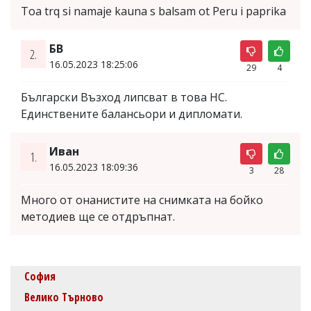
Toa trq si namaje kauna s balsam ot Peru i paprika
БВ
2.
16.05.2023 18:25:06
29
4
Български Възход липсват в това НС.
Единствените балансьори и дипломати.
Иван
1.
16.05.2023 18:09:36
3
28
Много от онанистите на снимката на бойко
методиев ще се отдръпнат.
София
Велико Търново