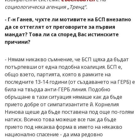
социологическа агенция „Тренд“.
- Г-н Ганев, чухте ли мотивите на БСП внезапно
да се оттеглят от преговорите за първия
мандат? Това ли са според Вас истинските
причини?
- Нямам никакво съмнение, че БСП щяха да бъдат
потърпевши от една подобна коалиция. БСП е,
общо взето, партията, която в рамките на
последните 13-14 години (от създаването на ГЕРБ) е
била на твърда анти-ГЕРБ линия. Подобно
обръщане в тази ситуация нямаше как да бъде
прието добре от симпатизантите й. Корнелия
Нинова щеше да бъде поставена под още по-голям
натиск. Всичко това можеше все пак да бъде
прието под някаква форма в името на някакво
национално спасение - да има редовно