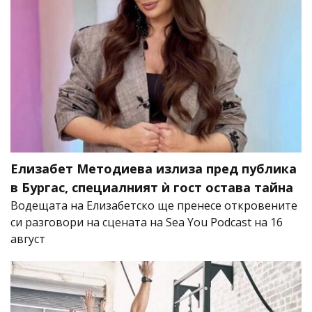
Елизабет Методиева излиза пред публика
в Бургас, специалният ѝ гост остава тайна
Водещата на Елизабетско ще пренесе откровените
си разговори на сцената на Sea You Podcast на 16
август