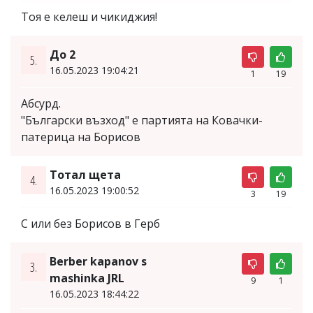
Тоя е келеш и чикиджия!
До 2
5.
16.05.2023 19:04:21
1
19
Абсурд.
"Български възход" е партията на Ковачки-
патерица на Борисов
Тотал щета
4.
16.05.2023 19:00:52
3
19
С или без Борисов в Герб
Berber kapanov s
3.
mashinka JRL
9
1
16.05.2023 18:44:22