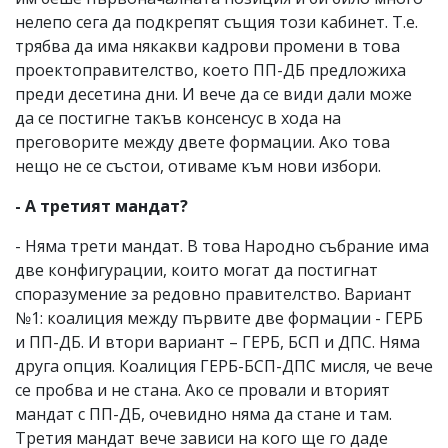
нелепо сега да подкрепят същия този кабинет. Т.е.
трябва да има някакви кадрови промени в това
проектоправителство, което ПП-ДБ предложиха
преди десетина дни. И вече да се види дали може
да се постигне такъв консенсус в хода на
преговорите между двете формации. Ако това
нещо не се състои, отиваме към нови избори.
- А третият мандат?
- Няма трети мандат. В това Народно събрание има
две конфигурации, които могат да постигнат
споразумение за редовно правителство. Вариант
№1: коалиция между първите две формации - ГЕРБ
и ПП-ДБ. И втори вариант – ГЕРБ, БСП и ДПС. Няма
друга опция. Коалиция ГЕРБ-БСП-ДПС мисля, че вече
се пробва и не стана. Ако се провали и вторият
мандат с ПП-ДБ, очевидно няма да стане и там.
Третия мандат вече зависи на кого ще го даде