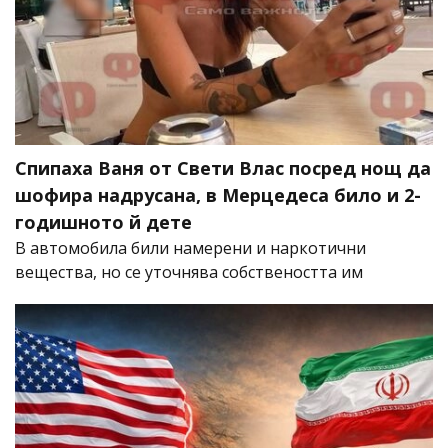
Спипаха Ваня от Свети Влас посред нощ да
шофира надрусана, в Мерцедеса било и 2-
годишното й дете
В автомобила били намерени и наркотични
вещества, но се уточнява собствеността им