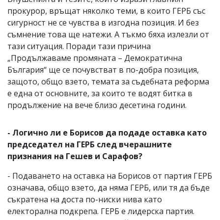
прокурор, връщат няколко теми, в които ГЕРБ със
сигурност не се чувства в изгодна позиция. И без
съмнение това ще натежи. А тъкмо бяха излезли от
тази ситуация. Поради тази причина
„Продължаваме промяната – Демократична
България“ ще се почувстват в по-добра позиция,
защото, общо взето, темата за съдебната реформа
е една от основните, за които те водят битка в
продължение на вече близо десетина години.
- Логично ли е Борисов да подаде оставка като
председател на ГЕРБ след вчерашните
признания на Гешев и Сарафов?
- Подаването на оставка на Борисов от партия ГЕРБ
означава, общо взето, да няма ГЕРБ, или тя да бъде
съкратена на доста по-ниски нива като
електорална подкрепа. ГЕРБ е лидерска партия.