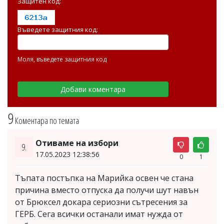
Защитен код:
Въведете защитния код:
Моля, въведете защитния код
9
Коментара по темата
Отиваме на избори
9.
17.05.2023 12:38:56
0
1
Тъпата постъпка на Марийка освен че стана
причина вместо отпуска да получи шут навън
от Брюксел докара сериозни сътресения за
ГЕРБ. Сега всички останали имат нужда от