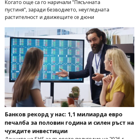
Когато още са го наричали "Пясъчната
пустиня", заради безводието, неугледната
растителност и движещите се дюни
Банков рекорд у нас: 1,1 милиарда евро
печалба за половин година и силен ръст на
чуждите инвестиции
Данните на БНБ за първото полугодие на 2026 г.