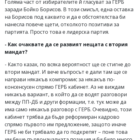
Голяма част от избирателите й гласуват за ГЕРБ
заради Бойко Борисов. В този смисъл, една оставка
на Борисов под каквито и да е обстоятелства би
нанесла повече щети, отколкото позитиви за
партията. Просто това е лидерска партия.
- Как очаквате да се развият нещата с втория
мандат?
- Както казах, по всяка вероятност ще се стигне до
втори мандат. И вече въпросът е дали там ще се
направи някакъв компромис за някакъв по-
консенсусен спрямо ГЕРБ кабинет. Аз не виждам
никакъв вариант, в който да се водят разговори
между ПП-ДБ и други формации, т.е. тук може да
има само някакъв разговор с ГЕРБ. Очевидно, този
кабинет трябва да бъде реформиран кадрово
спрямо първото им предложение, защото иначе
ГЕРБ не би трябвало да го подкрепят – поне това
им беше първоначалната позиция и би било много