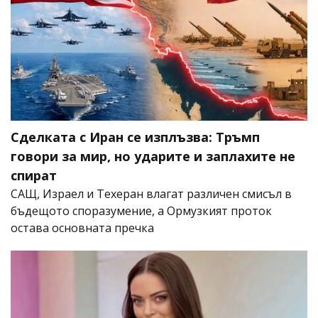
Сделката с Иран се изплъзва: Тръмп
говори за мир, но ударите и заплахите не
спират
САЩ, Израел и Техеран влагат различен смисъл в
бъдещото споразумение, а Ормузкият проток
остава основната пречка