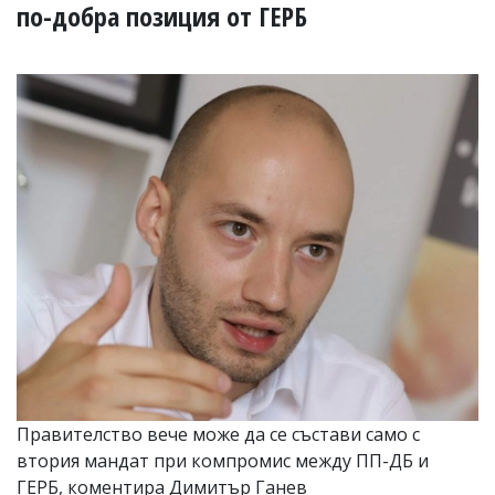
УКРАЙНА
по-добра позиция от ГЕРБ
СПОРТ
РАЗСЛЕДВАНЕ
БИЗНЕС
ЮГ
Управители:
Веселин
Василев,
email:
v.vasilev@flagman.bg
Катя
Касабова,
еmail:
k.kassabova@flagman.bg
Главен
редактор:
Иван
Правителство вече може да се състави само с
Колев,
втория мандат при компромис между ПП-ДБ и
email:
office@flagman.bg
ГЕРБ, коментира Димитър Ганев