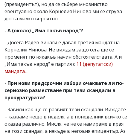
(президентът), но да се събере мнозинство
евентуално около Корнелия Нинова ми се струва
доста малко вероятно.
- А (около) „Има такъв народ“?
- Досега Радев винаги е давал третия мандат на
Корнелия Нинова. Не виждам защо сега ще се
променят по някакъв начин обстоятелствата. А и
„Има такъв народ“ е партия с
11 (депутатски)
мандата...
- При нови предсрочни избори очаквате ли по-
сериозно разместване при тези скандали в
прокуратурата?
- Зависи как ще се развият тези скандали. Виждате
– казваме нещо в неделя, а в понеделник всичко се
оказва различно. Мисля, че не се намираме в края
на този скандал, а някъде в неговия епицентър. Аз