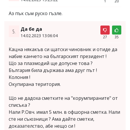
1
20
Аз пък съм руско гъзле.
Да бе да
5.
14.02.2023 13:06:04
27
35
Кацна някакъв си щатски чиновник и отиде да
набие канчето на българският президент !
Що за плазмодий ще допусне това ?
България била държава ама друг път !
Колония !
Окупирана територия.
Що не дадоха сметките на "корумпираните" от
списъка ?
Нали Р.Овч. имал 5 млн. в офшорна сметка. Нали
сте ни съюзници ? Ама дайте сметки,
доказателство, абе нещо си !