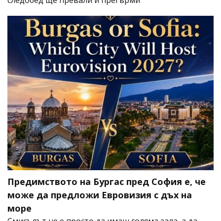
следобед ще превали и прегърми
Предимството на Бургас пред София е, че
може да предложи Евровизия с дъх на
море