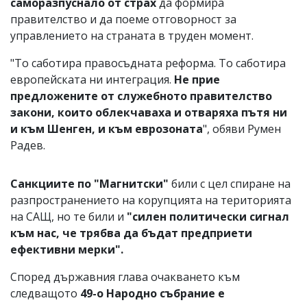
саморазпуснало от страх
да формира
правителство и да поеме отговорност за
управлението на страната в труден момент.
"То саботира правосъдната реформа. То саботира
европейската ни интеграция.
Не прие
предложените от служебното правителство
закони, които облекчаваха и отваряха пътя ни
и към Шенген, и към еврозоната
", обяви Румен
Радев.
Санкциите по "Магнитски"
били с цел спиране на
разпространението на корупцията на територията
на САЩ, но те били и
"силен политически сигнал
към нас, че трябва да бъдат предприети
ефективни мерки".
Според държавния глава очакването към
следващото
49-о Народно събрание е