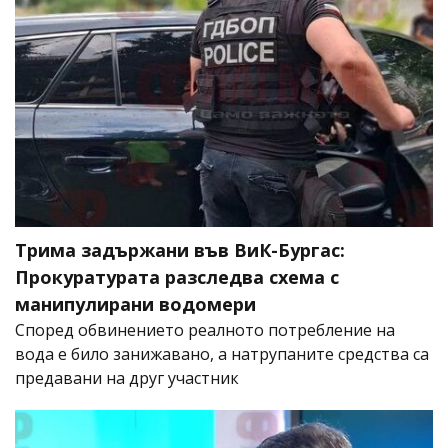
Трима задържани във ВиК-Бургас:
Прокуратурата разследва схема с
манипулирани водомери
Според обвинението реалното потребление на
вода е било занижавано, а натрупаните средства са
предавани на друг участник