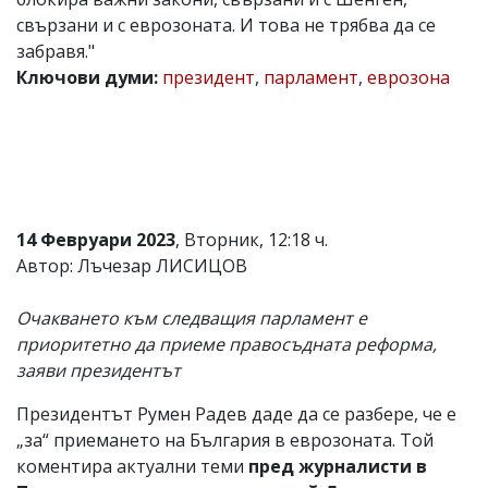
свързани и с еврозоната. И това не трябва да се
Коментарите
под
забравя."
статиите
Ключови думи:
президент
,
парламент
,
еврозона
се
въвеждат
от
читателите
и
редакцията
не
носи
14 Февруари 2023
, Вторник, 12:18 ч.
отговорност
за
Автор: Лъчезар ЛИСИЦОВ
тях!
Ако
Очакването към следващия парламент е
откриете
обиден
приоритетно да приеме правосъдната реформа,
за
заяви президентът
вас
коментар,
Президентът Румен Радев даде да се разбере, че е
моля
сигнализирайте
„за“ приемането на България в еврозоната. Той
ни!
коментира актуални теми
пред журналисти в