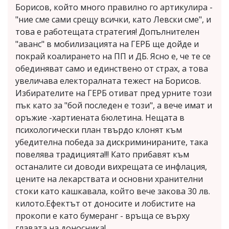
Борисов, който много правилно го артикулира -
"ние сме сами срещу всички, като Левски сме", и
това е работещата стратегия! Допълнителен
"аванс" в мобилизацията на ГЕРБ ще дойде и
покрай коалирането на ПП и ДБ. Ясно е, че те се
обединяват само и единствено от страх, а това
увеличава електоралната тежест на Борисов.
Избирателите на ГЕРБ отиват пред урните този
пък като за "бой последен е този", а вече имат и
оръжие -хартиената бюлетина. Нещата в
психологически план твърдо клонят към
убедителна победа за дискриминираните, така
повелява традицията!!! Като прибавят към
останалите си доводи вихрещата се инфлация,
цените на лекарствата и основни хранителни
стоки като кашкавала, който вече закова 30 лв.
килото.Ефектът от доносите и лобистите на
прокопи е като бумеранг - връща се върху
главата на доносника!