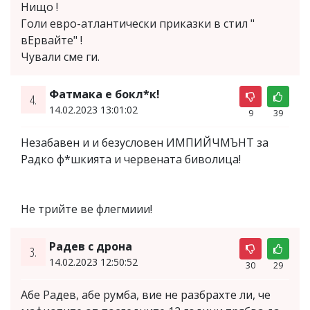
Нищо !
Голи евро-атлантически приказки в стил "
вЕрвайте" !
Чували сме ги.
Фатмака е бокл*к!
4.
14.02.2023 13:01:02
9
39
Незабавен и и безусловен ИМПИЙЧМЪНТ за
Радко ф*шкията и червената биволица!
Не трийте ве флегмиии!
Радев с дрона
3.
14.02.2023 12:50:52
30
29
Абе Радев, абе румба, вие не разбрахте ли, че