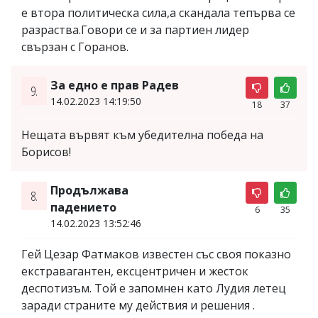
е втора политическа сила,а скандала тепърва се
разраства.Говори се и за партиен лидер
свързан с Горанов.
За едно е прав Радев
9.
14.02.2023 14:19:50
18
37
Нещата вървят към убедителна победа на
Борисов!
Продължава
8.
падението
6
35
14.02.2023 13:52:46
Гей Цезар Фатмаков известен със своя показно
екстравагантен, ексцентричен и жесток
деспотизъм. Той е запомнен като Лудия летец
заради страните му действия и решения .