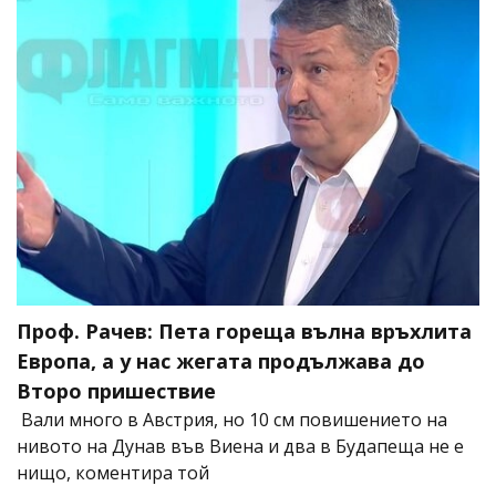
Проф. Рачев: Пета гореща вълна връхлита
Европа, а у нас жегата продължава до
Второ пришествие
Вали много в Австрия, но 10 см повишението на
нивото на Дунав във Виена и два в Будапеща не е
нищо, коментира той