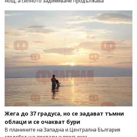
нощ, а силното задимяване продължава
Жега до 37 градуса, но се задават тъмни
облаци и се очакват бури
В планините на Западна и Централна България