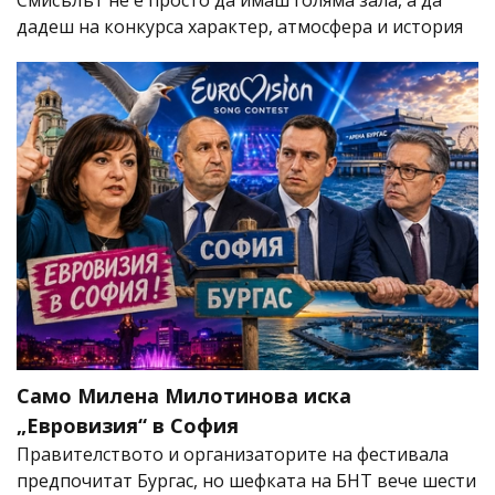
Смисълът не е просто да имаш голяма зала, а да
дадеш на конкурса характер, атмосфера и история
Само Милена Милотинова иска
„Евровизия“ в София
Правителството и организаторите на фестивала
предпочитат Бургас, но шефката на БНТ вече шести