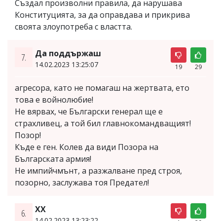
Създал произволни правила, да нарушава
Конституцията, за да оправдава и прикрива
своята злоупотреба с властта.
Да поддържаш
7.
14.02.2023 13:25:07
19
29
агресора, като не помагаш на жертвата, ето
това е войнолюбие!
Не вярвах, че Български генерал ще е
страхливец, а той бил главнокомандващият!
Позор!
Къде е ген. Колев да види Позора на
Българската армия!
Не импийчмънт, а разжалване пред строя,
позорно, заслужава тоя Предател!
ХХ
6.
14.02.2023 13:23:22