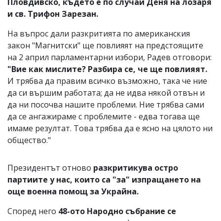
Пловдивско, където е по случай Деня на лозаря
и св. Трифон Зарезан.
На въпрос дали разкритията по американския
закон "Магнитски" ще повлияят на предстоящите
на 2 април парламентарни избори, Радев отговори:
"Вие как мислите? Разбира се, че ще повлияят.
И трябва да правим всичко възможно, така че ние
да си вършим работата; да не идва някой отвън и
да ни посочва нашите проблеми. Ние трябва сами
да се ангажираме с проблемите - едва тогава ще
имаме резултат. Това трябва да е ясно на цялото ни
общество."
Президентът отново
разкритикува остро
партиите у нас, които са "за" изпращането на
още военна помощ за Украйна.
Според него
48-ото Народно събрание се