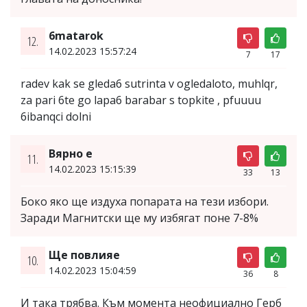
6matarok
12.
14.02.2023 15:57:24
7
17
radev kak se gleda6 sutrinta v ogledaloto, muhlqr,
za pari 6te go lapa6 barabar s topkite , pfuuuu
6ibanqci dolni
Вярно е
11.
14.02.2023 15:15:39
33
13
Боко яко ще издуха попарата на тези избори.
Заради Магнитски ще му избягат поне 7-8%
Ще повлияе
10.
14.02.2023 15:04:59
36
8
И така трябва. Към момента неофициално Герб