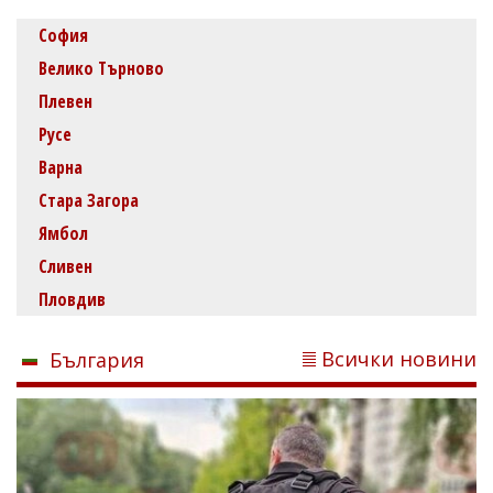
София
Велико Търново
Плевен
Русе
Варна
Стара Загора
Ямбол
Сливен
Пловдив
Всички новини
България