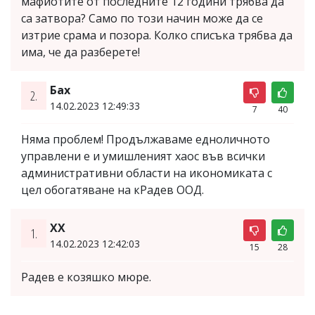
мафиотите от последните 12 години трябва да
са затвора? Само по този начин може да се
изтрие срама и позора. Колко списъка трябва да
има, че да разберете!
Бах
2.
14.02.2023 12:49:33
7
40
Няма проблем! Продължаваме едноличното
управлени е и умишленият хаос във всички
административни области на икономиката с
цел обогатяване на кРадев ООД.
ХХ
1.
14.02.2023 12:42:03
15
28
Радев е козяшко мюре.