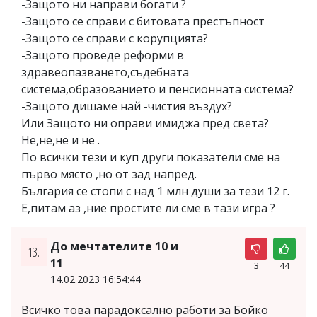
-Защото ни направи богати ?
-Защото се справи с битовата престъпност
-Защото се справи с корупцията?
-Защото проведе реформи в
здравеопазването,съдебната
система,образованието и пенсионната система?
-Защото дишаме най -чистия въздух?
Или Защото ни оправи имиджа пред света?
Не,не,не и не .
По всички тези и куп други показатели сме на
първо място ,но от зад напред.
България се стопи с над 1 млн души за тези 12 г.
Е,питам аз ,ние простите ли сме в тази игра ?
До мечтателите 10 и
13.
11
3
44
14.02.2023 16:54:44
Всичко това парадоксално работи за Бойко