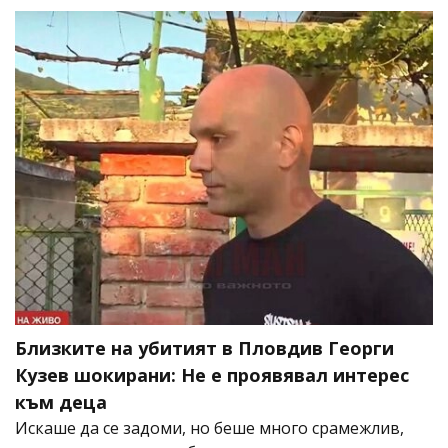
Близките на убитият в Пловдив Георги
Кузев шокирани: Не е проявявал интерес
към деца
Искаше да се задоми, но беше много срамежлив,