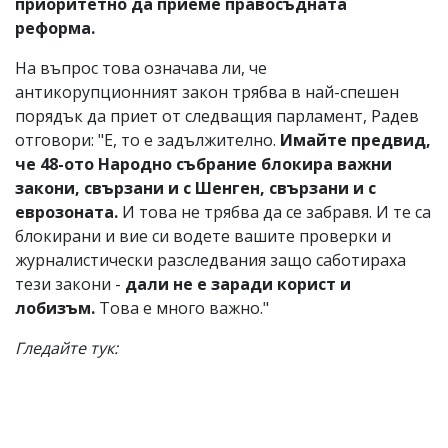
приоритетно да приеме правосъдната
реформа.
На въпрос това означава ли, че
антикорупционният закон трябва в най-спешен
порядък да приет от следващия парламент, Радев
отговори: "Е, то е задължително.
Имайте предвид,
че 48-ото Народно събрание блокира важни
закони, свързани и с Шенген, свързани и с
еврозоната.
И това не трябва да се забравя. И те са
блокирани и вие си водете вашите проверки и
журналистически разследвания защо саботираха
тези закони -
дали не е заради корист и
лобизъм.
Това е много важно."
Гледайте тук: