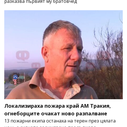
разказва първият му братовчед
Локализираха пожара край АМ Тракия,
огнеборците очакат ново разпалване
13 пожарни екипа останаха на терен през цялата