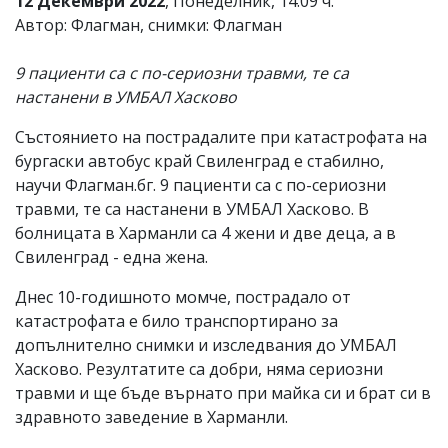
12 Декември 2022
, Понеделник, 14:09 ч.
Автор: Флагман, снимки: Флагман
9 пациенти са с по-сериозни травми, те са
настанени в УМБАЛ Хасково
Състоянието на пострадалите при катастрофата на
бургаски автобус край Свиленград е стабилно,
научи Флагман.бг. 9 пациенти са с по-сериозни
травми, те са настанени в УМБАЛ Хасково. В
болницата в Харманли са 4 жени и две деца, а в
Свиленград - една жена.
Днес 10-годишното момче, пострадало от
катастрофата е било транспортирано за
допълнително снимки и изследвания до УМБАЛ
Хасково. Резултатите са добри, няма сериозни
травми и ще бъде върнато при майка си и брат си в
здравното заведение в Харманли.