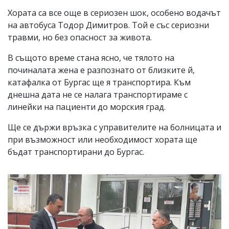
Хората са все още в сериозен шок, особено водачът
на автобуса Тодор Димитров. Той е със сериозни
травми, но без опасност за живота.
В същото време стана ясно, че тялото на
починалата жена е разпознато от близките й,
катафалка от Бургас ще я транспортира. Към
днешна дата не се налага транспортираме с
линейки на пациенти до морския град.
Ще се държи връзка с управителите на болницата и
при възможност или необходимост хората ще
бъдат транспортирани до Бургас.