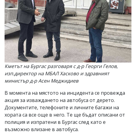
Кметът на Бургас разговаря с д-р Георги Гелов,
изп.директор на МБАЛ Хасково и здравният
министър д-р Асен Меджидиев
В момента на мястото на инцидента се провежда
акция за изваждането на автобуса от дерето.
Документите, телефоните и личните багажи на
хората са все още в него. Те ще бъдат описани от
полиция и изпратени в Бургас след като е
възможно влизане в автобуса.