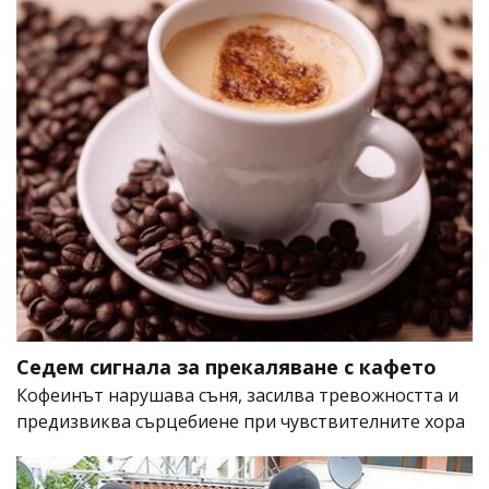
Седем сигнала за прекаляване с кафето
Кофеинът нарушава съня, засилва тревожността и
предизвиква сърцебиене при чувствителните хора