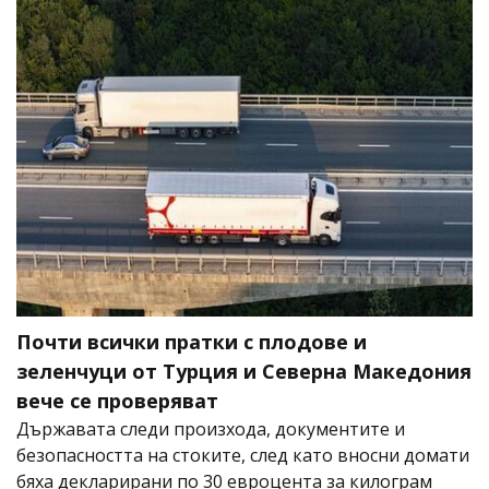
Почти всички пратки с плодове и
зеленчуци от Турция и Северна Македония
вече се проверяват
Държавата следи произхода, документите и
безопасността на стоките, след като вносни домати
бяха декларирани по 30 евроцента за килограм