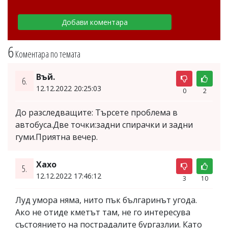
6
Коментара по темата
Въй.
6.
12.12.2022 20:25:03
0
2
До разследващите: Търсете проблема в
автобуса.Две точки:задни спирачки и задни
гуми.Приятна вечер.
Хахо
5.
12.12.2022 17:46:12
3
10
Луд умора няма, нито пък българинът угода.
Ако не отиде кметът там, не го интересува
състоянието на пострадалите бургазлии. Като