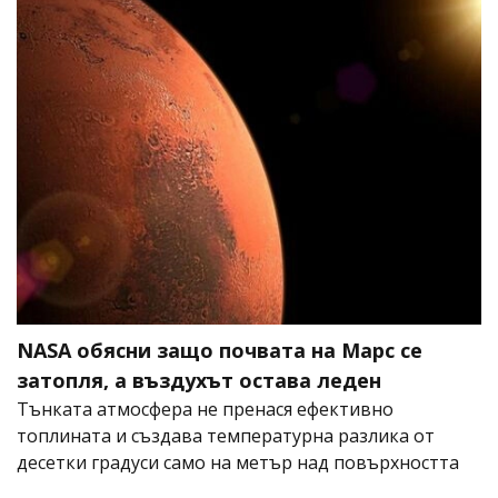
NASA обясни защо почвата на Марс се
затопля, а въздухът остава леден
Тънката атмосфера не пренася ефективно
топлината и създава температурна разлика от
десетки градуси само на метър над повърхността