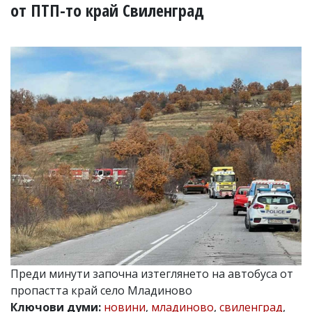
УКРАЙНА
от ПТП-то край Свиленград
СПОРТ
РАЗСЛЕДВАНЕ
БИЗНЕС
ЮГ
Управители:
Веселин
Василев,
email:
v.vasilev@flagman.bg
Катя
Касабова,
еmail:
k.kassabova@flagman.bg
Главен
редактор:
Иван
Преди минути започна изтеглянето на автобуса от
Колев,
пропастта край село Младиново
email:
office@flagman.bg
Ключови думи:
новини
,
младиново
,
свиленград
,