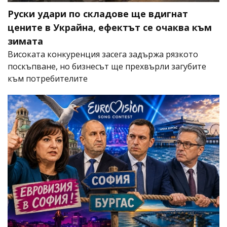
Руски удари по складове ще вдигнат
цените в Украйна, ефектът се очаква към
зимата
Високата конкуренция засега задържа рязкото
поскъпване, но бизнесът ще прехвърли загубите
към потребителите