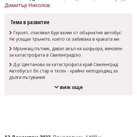
Димитър Николов
Коментарите
под
статиите
Тема в развитие
се
въвеждат
Героят, спасявал бургазлии от обърнатия автобус:
от
Не усещах тръните, които се забиваха в краката ми
читателите
и
Мрънкащ пътник, давал акъл на шофьора, виновен
редакцията
за катастрофата в Свиленградско
не
носи
Д-р Цветанова за катастрофата край Свиленград:
отговорност
Автобусът бе стар и тесен - крайно неподходящ за
за
дълги пътувания
тях!
Ако
виж още
откриете
обиден
за
вас
коментар,
моля
сигнализирайте
ни!