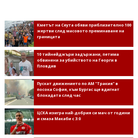
Кметът на Сеута обяви приблизително 100
жертви след масовото преминаване на
границата
10 тийнейджъри задържани, петима
обвинени за убийството на Георги в
Пловдив
Пускат движението по АМ "Тракия" в
посока София, към Бургас ще вдигнат
блокадата след час
ЦСКА изигра най-добрия си мач от години
и смаза Макаби с 3:0