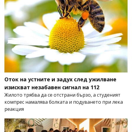
Оток на устните и задух след ужилване
изискват незабавен сигнал на 112
Жилото трябва да се отстрани бързо, а студеният
компрес намалява болката и подуването при лека
реакция