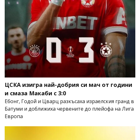
ЦСКА изигра най-добрия си мач от години
и смаза Макаби с 3:0
Ебонг, Годой и Цварц разкъсаха израелския гранд в
Батуми и доближиха червените до плейофа на Лига
Европа