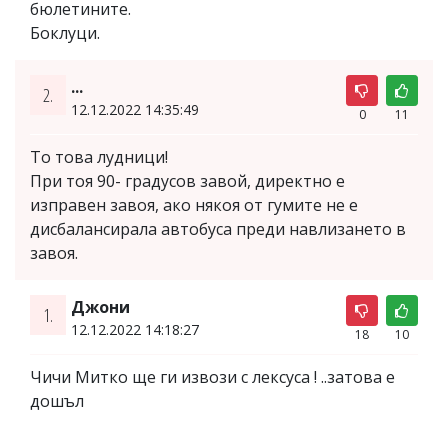
бюлетините.
Боклуци.
...
2.
12.12.2022 14:35:49
0
11
То това лудници!
При тоя 90- градусов завой, директно е
изправен завоя, ако някоя от гумите не е
дисбалансирала автобуса преди навлизането в
завоя.
Джони
1.
12.12.2022 14:18:27
18
10
Чичи Митко ще ги извози с лексуса ! ..затова е
дошъл