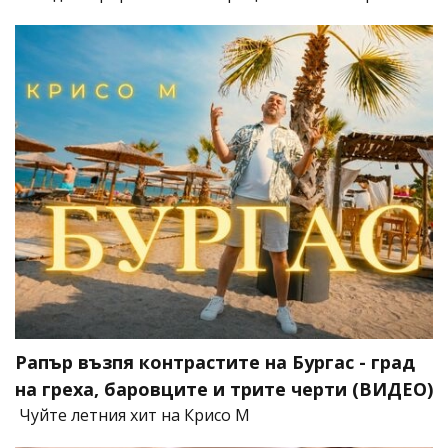
Рапър възпя контрастите на Бургас - град
на греха, баровците и трите черти (ВИДЕО)
Чуйте летния хит на Крисо М