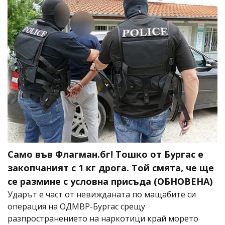
Само във Флагман.бг! Тошко от Бургас е
закопчаният с 1 кг дрога. Той смята, че ще
се размине с условна присъда (ОБНОВЕНА)
Ударът е част от невижданата по мащабите си
операция на ОДМВР-Бургас срещу
разпространението на наркотици край морето