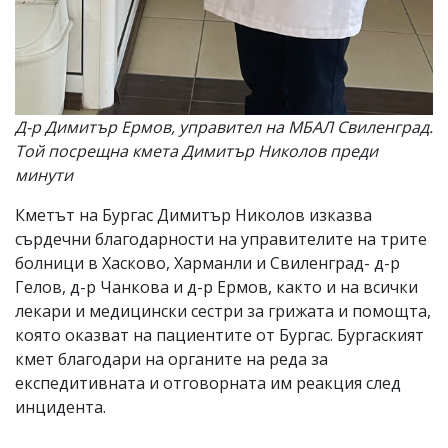
Д-р Димитър Ермов, управител на МБАЛ Свиленград.
Той посрещна кмета Димитър Николов преди
минути
Кметът на Бургас Димитър Николов изказва
сърдечни благодарности на управителите на трите
болници в Хасково, Харманли и Свиленград- д-р
Гелов, д-р Чанкова и д-р Ермов, както и на всички
лекари и медицински сестри за грижата и помощта,
която оказват на пациентите от Бургас. Бургаският
кмет благодари на органите на реда за
експедитивната и отговорната им реакция след
инцидента.