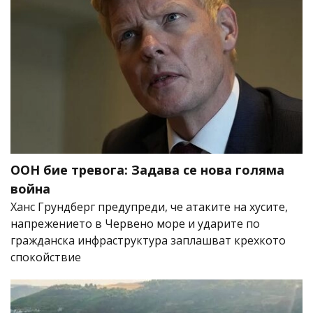
ООН бие тревога: Задава се нова голяма
война
Ханс Грундберг предупреди, че атаките на хусите,
напрежението в Червено море и ударите по
гражданска инфраструктура заплашват крехкото
спокойствие