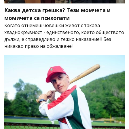
Каква детска грешка? Тези момчета и
момичета са психопати
Когато отнемеш човешки живот с такава
хладнокръвност - единственото, което обществото
дължи, е справедливо и тежко наказание!!! Без
никакво право на обжалване!