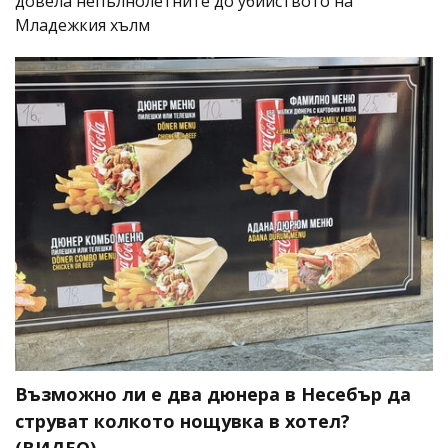
довела непълнолетните до убийството на
Младежкия хълм
Възможно ли е два дюнера в Несебър да
струват колкото нощувка в хотел?