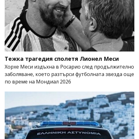
Тежка трагедия сполетя Лионел Меси
Хорхе Меси издъхна в Росарио след продължително
заболяване, което разтърси футболната звезда още
по време на Мондиал 2026