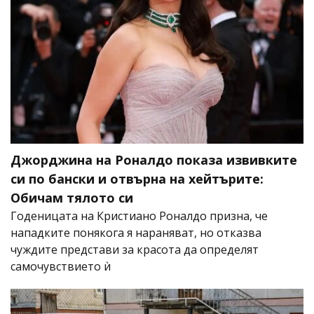
Джорджина на Роналдо показа извивките
си по бански и отвърна на хейтърите:
Обичам тялото си
Годеницата на Кристиано Роналдо призна, че
нападките понякога я нараняват, но отказва
чуждите представи за красота да определят
самочувствието ѝ