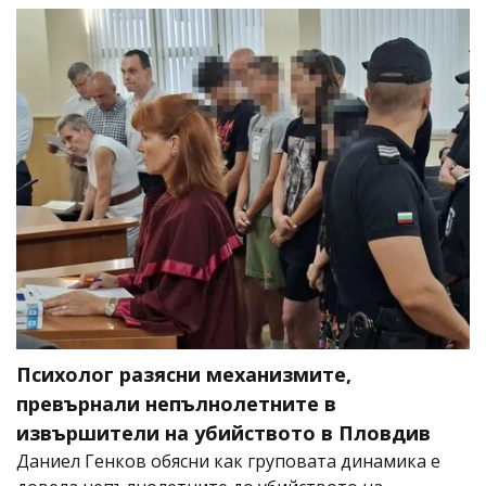
Психолог разясни механизмите,
превърнали непълнолетните в
извършители на убийството в Пловдив
Даниел Генков обясни как груповата динамика е