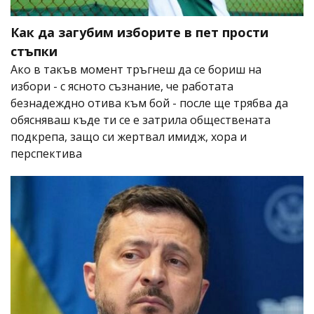
Как да загубим изборите в пет прости
стъпки
Ако в такъв момент тръгнеш да се бориш на
избори - с ясното съзнание, че работата
безнадеждно отива към бой - после ще трябва да
обясняваш къде ти се е затрила обществената
подкрепа, защо си жертвал имидж, хора и
перспектива