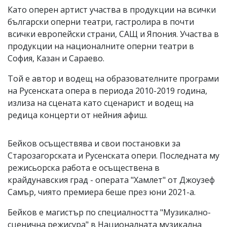
Като оперен артист участва в продукции на всички
български оперни театри, гастролира в почти
всички европейски страни, САЩ и Япония. Участва в
продукции на националните оперни театри в
София, Казан и Сараево.
Той е автор и водещ на образователните програми
на Русенската опера в периода 2010-2019 година,
излиза на сцената като сценарист и водещ на
редица концерти от нейния афиш.
Бейков осъществява и свои постановки за
Старозагорската и Русенската опери. Последната му
режисьорска работа е осъществена в
крайдунавския град - операта "Хамлет" от Джоузеф
Самър, чиято премиера беше през юни 2021-а.
Бейков е магистър по специалността "Музикално-
сценична режисура" в Националната музикална