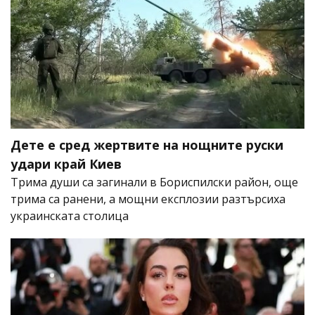
Дете е сред жертвите на нощните руски
удари край Киев
Трима души са загинали в Бориспилски район, още
трима са ранени, а мощни експлозии разтърсиха
украинската столица