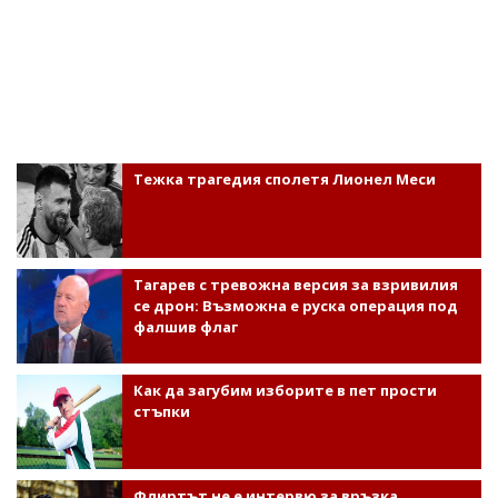
Тежка трагедия сполетя Лионел Меси
Тагарев с тревожна версия за взривилия
се дрон: Възможна е руска операция под
фалшив флаг
Как да загубим изборите в пет прости
стъпки
Флиртът не е интервю за връзка