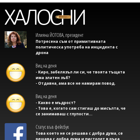
Илияна ЙОТОВА, президент
Потресена съм от примитивната
политическа употреба на инцидента с
дрона
Виц на деня
- Киро, забелязъл ли си, че твоята тъщата
има златен зъб?
- Отдавна, ама все не намирам повод.
Виц на деня
- Какво е мъдрост?
- Това е, когато сам стигаш до мисълта, че
се занимаваш с глупости...
Статус във фейсбук
Това което не се решава с добра дума, се
решава с добра дума и пистолет в ръка