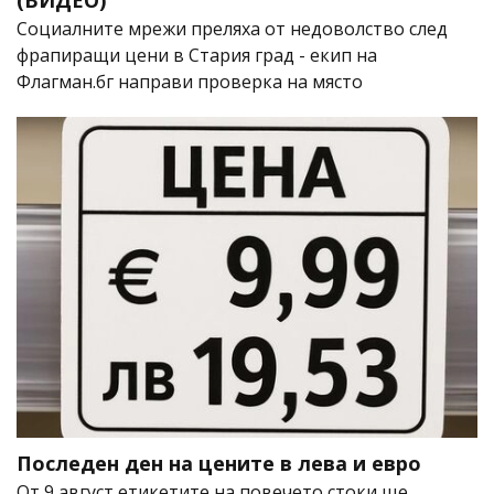
(ВИДЕО)
Социалните мрежи преляха от недоволство след
фрапиращи цени в Стария град - екип на
Флагман.бг направи проверка на място
Последен ден на цените в лева и евро
От 9 август етикетите на повечето стоки ще