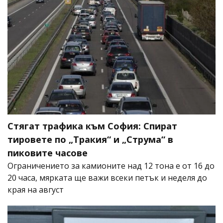
Стягат трафика към София: Спират
тировете по „Тракия“ и „Струма“ в
пиковите часове
Ограничението за камионите над 12 тона е от 16 до
20 часа, мярката ще важи всеки петък и неделя до
края на август