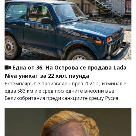
Една от 36: На Острова се продава Lada
Niva уникат за 22 хил. паунда
Екземплярът е произведен през 2021 г., изминал е
едва 583 км и е сред последните внесени във
Великобритания преди санкциите срещу Русия