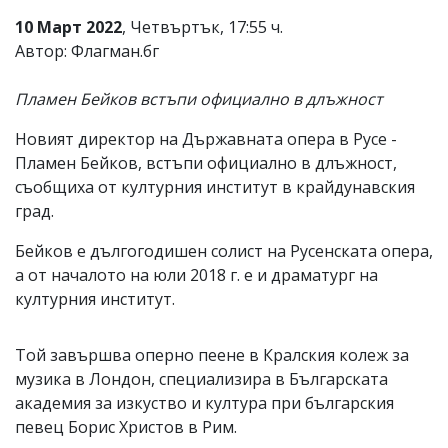
Коментарите
10 Март 2022
, Четвъртък, 17:55 ч.
под
Автор: Флагман.бг
статиите
се
въвеждат
Пламен Бейков встъпи официално в длъжност
от
читателите
Новият директор на Държавната опера в Русе -
и
Пламен Бейков, встъпи официално в длъжност,
редакцията
не
съобщиха от културния институт в крайдунавския
носи
град.
отговорност
за
Бейков е дългогодишен солист на Русенската опера,
тях!
а от началото на юли 2018 г. е и драматург на
Ако
откриете
културния институт.
обиден
за
вас
Той завършва оперно пеене в Кралския колеж за
коментар,
музика в Лондон, специализира в Българската
моля
сигнализирайте
академия за изкуство и култура при българския
ни!
певец Борис Христов в Рим.