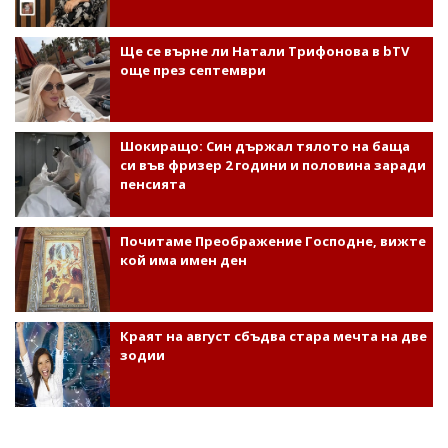
Ще се върне ли Натали Трифонова в bTV
още през септември
Шокиращо: Син държал тялото на баща
си във фризер 2 години и половина заради
пенсията
Почитаме Преображение Господне, вижте
кой има имен ден
Краят на август сбъдва стара мечта на две
зодии