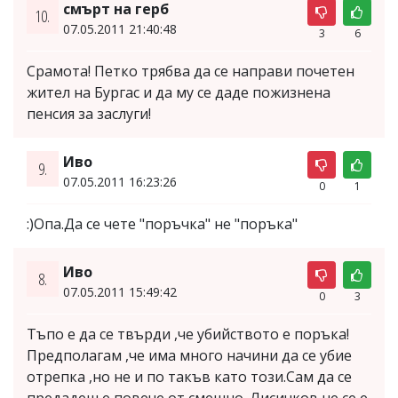
смърт на герб
10.
07.05.2011 21:40:48
3
6
Срамота! Петко трябва да се направи почетен
жител на Бургас и да му се даде пожизнена
пенсия за заслуги!
Иво
9.
07.05.2011 16:23:26
0
1
:)Опа.Да се чете "поръчка" не "поръка"
Иво
8.
07.05.2011 15:49:42
0
3
Тъпо е да се твърди ,че убийството е поръка!
Предполагам ,че има много начини да се убие
отрепка ,но не и по такъв като този.Сам да се
предадеш е повече от смешно. Лисичков не се е