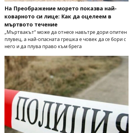
На Преображение морето показва най-
коварното си лице: Как да оцелеем в
мъртвото течение
„Мъртвакът“ може да отнесе навътре дори опитен
плувец, а най-опасната грешка е човек да се бори с
него и да плува право към брега