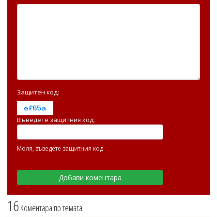
Защитен код:
Въведете защитния код:
Моля, въведете защитния код
16
Коментара по темата