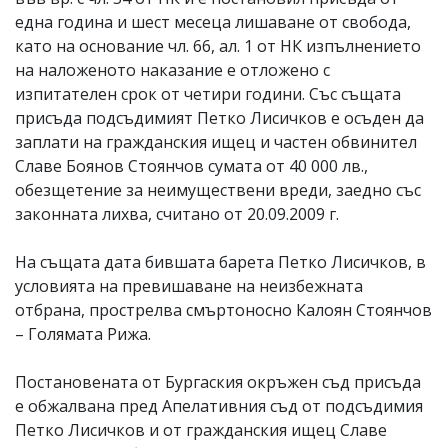
една година и шест месеца лишаване от свобода,
като на основание чл. 66, ал. 1 от НК изпълнението
на наложеното наказание е отложено с
изпитателен срок от четири години. Със същата
присъда подсъдимият Петко Лисичков е осъден да
заплати на гражданския ищец и частен обвинител
Славе Боянов Стоянчов сумата от 40 000 лв.,
обезщетение за неимуществени вреди, заедно със
законната лихва, считано от 20.09.2009 г.
На същата дата бившата барета Петко Лисичков, в
условията на превишаване на неизбежната
отбрана, прострелва смъртоносно Калоян Стоянчов
– Голямата Рижа.
Постановената от Бургаския окръжен съд присъда
е обжалвана пред Апелативния съд от подсъдимия
Петко Лисичков и от гражданския ищец Славе