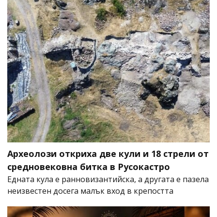
Археолози откриха две кули и 18 стрели от
средновековна битка в Русокастро
Едната кула е ранновизантийска, а другата е пазела
неизвестен досега малък вход в крепостта