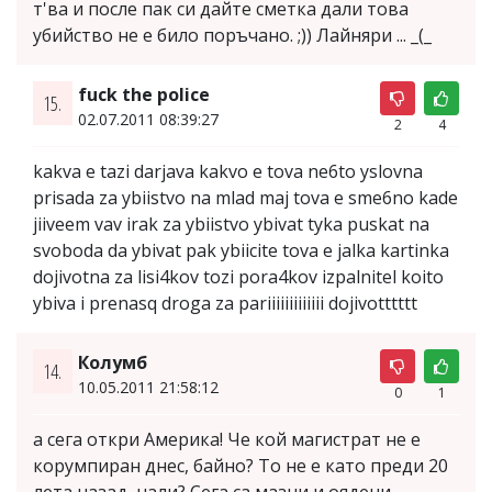
т'ва и после пак си дайте сметка дали това
убийство не е било поръчано. ;)) Лайняри ... _(_
fuck the police
15.
02.07.2011 08:39:27
2
4
kakva e tazi darjava kakvo e tova ne6to yslovna
prisada za ybiistvo na mlad maj tova e sme6no kade
jiiveem vav irak za ybiistvo ybivat tyka puskat na
svoboda da ybivat pak ybiicite tova e jalka kartinka
dojivotna za lisi4kov tozi pora4kov izpalnitel koito
ybiva i prenasq droga za pariiiiiiiiiiiii dojivotttttt
Колумб
14.
10.05.2011 21:58:12
0
1
а сега откри Америка! Че кой магистрат не е
корумпиран днес, байно? То не е като преди 20
лета назад, нали? Сега са мазни и оядени