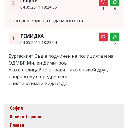
Гьорче
2.
04.05.2011 18:24:36
1
6
тъпо решение на съда,много тъпо
ТЕМИДКА
1.
04.05.2011 18:23:04
3
2
Бургаският Съд е подчинен на полицията и на
ОДМВР Милен Димитров.
Ако е полицай го оправят, ако е някой друг,
направо му е предрешено.
найстина има 2 вида съда.
София
Велико Търново
Плевен