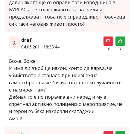
дали някога ще се оправи тази изродщина в
БУРГАС,а те колко живота са затрили и
продължават...това не е справедливо!!!Човечеца
си спаси неговия живот просто!!!
dref
3.
04.05.2011 18:33:44
9
8
Боже, боже...
И има ли въобще някой, който да вярва, че
убийството е станало при неизбежна
самоотбрана и че Лисичков съвсем случайно се
е намирал там?
Дебнал го е по поръчка дни наред и му е
спретнал активно полицейско мероприятие, че
и герой го бяха изкарали скатаджии.
Аман!