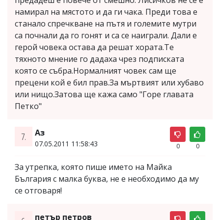
намирал на мястото и да ги чака. Преди това е
станало спречкване на пътя и големите мутри
са почнали да го гонят и са се наиграли. Дали е
герой човека остава да решат хората.Те
тяхното мнение го дадаха чрез подписката
която се събра.Нормалният човек сам ще
прецени кой е бил прав.За мъртвият или хубаво
или нищо.Затова ще кажа само "Горе главата
Петко"
Аз
7.
07.05.2011 11:58:43
0
0
За утрепка, която пише името на Майка
България с малка буква, не е необходимо да му
се отговаря!
петър петров