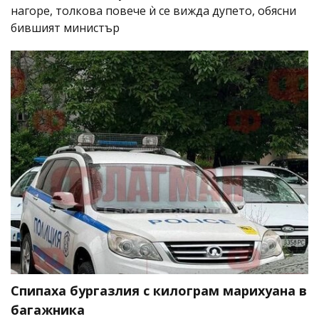
нагоре, толкова повече ѝ се вижда дупето, обясни
бившият министър
Спипаха бургазлия с килограм марихуана в
багажника