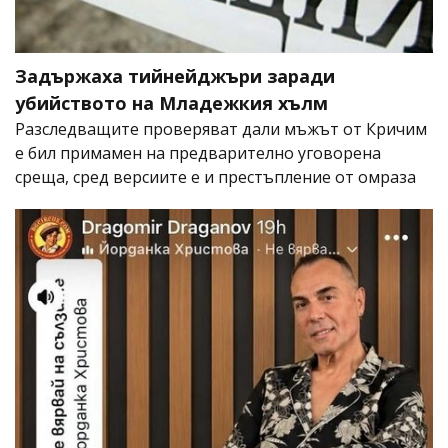
Задържаха тийнейджъри заради
убийството на Младежкия хълм
Разследващите проверяват дали мъжът от Кричим
е бил примамен на предварително уговорена
среща, сред версиите е и престъпление от омраза