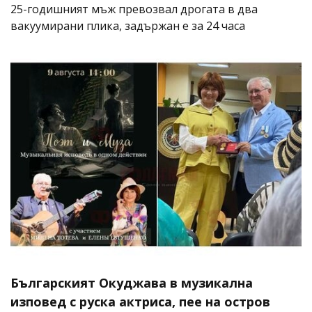
25-годишният мъж превозвал дрогата в два
вакуумирани плика, задържан е за 24 часа
Българският Окуджава в музикална
изповед с руска актриса, пее на остров