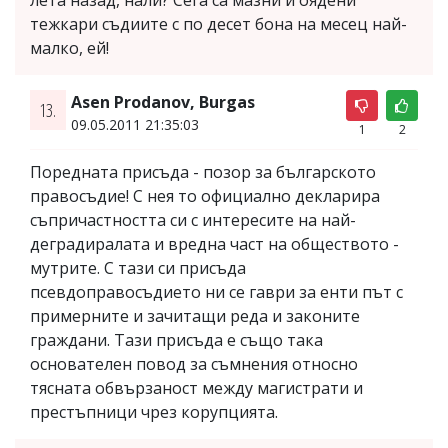
тежкари съдиите с по десет бона на месец най-
малко, ей!
Asen Prodanov, Burgas
13.
09.05.2011 21:35:03
1
2
Поредната присъда - позор за българското
правосъдие! С нея то официално декларира
съпричастността си с интересите на най-
деградиралата и вредна част на обществото -
мутрите. С тази си присъда
псевдоправосъдието ни се гаври за енти път с
примерните и зачитащи реда и законите
граждани. Тази присъда е също така
основателен повод за съмнения относно
тясната обвързаност между магистрати и
престъпници чрез корупцията.