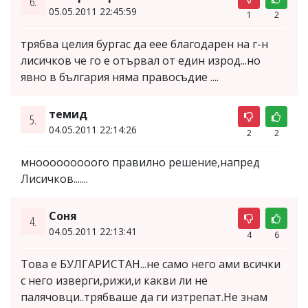
6.
05.05.2011 22:45:59
1
2
трябва целия бургас да еее благодарен на г-н
лисичков че го е отървал от един изрод...но
явно в българия няма правосъдие ....
темид
5.
04.05.2011 22:14:26
2
2
мнооооооооого правилно решение,напред
Лисичков.......
Соня
4.
04.05.2011 22:13:41
4
6
Това е БУЛГАРИСТАН...не само него ами всички
с него изверги,рижи,и какви ли не
палячовци..трябваше да ги изтрепат.Не знам