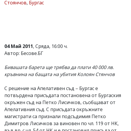
Стоянчов
,
Бургас
Коментарите
под
статиите
се
въвеждат
от
читателите
и
04 Май 2011
, Сряда, 16:00 ч.
редакцията
Автор: Бесове.БГ
не
носи
отговорност
Бивашата барета ще трябва да плати 40 000 лв.
за
кръвнина на бащата на убития Колоян Стянчов
тях!
Ако
откриете
С решение на Апелативен съд – Бургас е
обиден
потвърдена присъдата постановена от Бургаския
за
вас
окръжен съд на Петко Лисичков, съобщават от
коментар,
Апелативния съд. С присъдата окръжните
моля
магистрати са признали подсъдимия Петко
сигнализирайте
ни!
Димитров Лисичков за виновен по чл. 119 от НК,
във вр. с чл. 54 от НК и е постановил присъда от