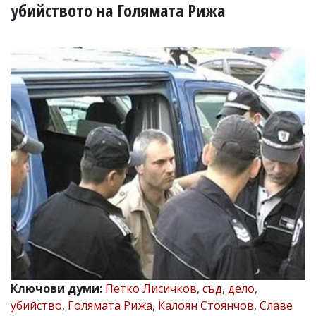
УКРАЙНА
убийството на Голямата Рижа
СПОРТ
РАЗСЛЕДВАНЕ
БИЗНЕС
ЮГ
Управители:
Веселин
Василев,
email:
v.vasilev@flagman.bg
Катя
Касабова,
еmail:
k.kassabova@flagman.bg
Главен
редактор:
Иван
Колев,
Ключови думи:
Петко Лисичков
,
съд
,
дело
,
email:
убийство
,
Голямата Рижа
,
Калоян Стоянчов
,
Славе
office@flagman.bg