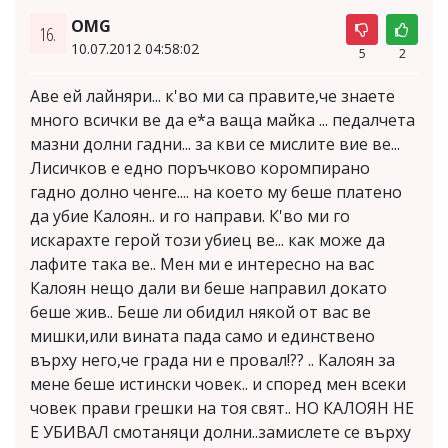
OMG
16.
10.07.2012 04:58:02
5
2
Аве ей лайняри... к'во ми са правите,че знаете
много всички ве да е*а ваща майка ... педалчета
мазни долни гадни... за кви се мислите вие ве...
Лисичков е едно поръчково коромпирано
гадно долно ченге.... на което му беше платено
да убие Калоян.. и го направи. К'во ми го
искарахте герой този убиец ве... как може да
лафите така ве.. Мен ми е интересно на вас
Калоян нещо дали ви беше направил докато
беше жив.. Беше ли обидил някой от вас ве
мишки,или вината пада само и единствено
върху него,че града ни е провал!?? .. Калоян за
мене беше истински човек.. и според мен всеки
човек прави грешки на тоя свят.. НО КАЛОЯН НЕ
Е УБИВАЛ смотаняци долни..замислете се върху