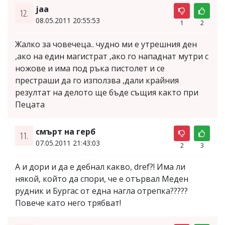
jaa
12.
08.05.2011 20:55:53
1
2
Жалко за човечеца.. чудно ми е утрешния ден
,ако на един магистрат ,ако го нападнат мутри с
ножове и има под ръка пистолет и се
престраши да го използва ,дали крайния
резултат на делото ще бъде същия както при
Пецата
смърт на герб
11.
07.05.2011 21:43:03
2
3
А и дори и да е дебнал какво, dref?! Има ли
някой, който да спори, че е отървал Меден
рудник и Бургас от една нагла отрепка?????
Повече като него трябват!