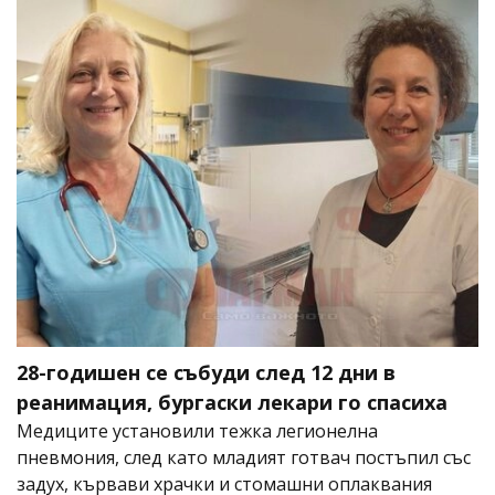
28-годишен се събуди след 12 дни в
реанимация, бургаски лекари го спасиха
Медиците установили тежка легионелна
пневмония, след като младият готвач постъпил със
задух, кървави храчки и стомашни оплаквания