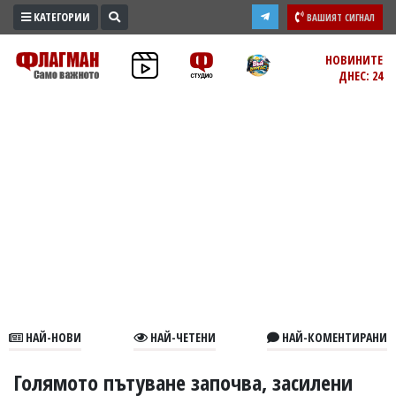
КАТЕГОРИИ
ВАШИЯТ СИГНАЛ
ПРОМО
НОВИНИТЕ
ДНЕС: 24
ЗОНА
ИЗБОРИ
2026
ПРАКТИЧНО
КУЛТУРА
ЗДРАВЕ
ПОЛИТИКА
ОБЩИНИ
ОБЩЕСТВО
ЛАЙФСТАЙЛ
НАЙ-НОВИ
НАЙ-ЧЕТЕНИ
НАЙ-КОМЕНТИРАНИ
ВОЙНАТА
В
Голямото пътуване започва, засилени