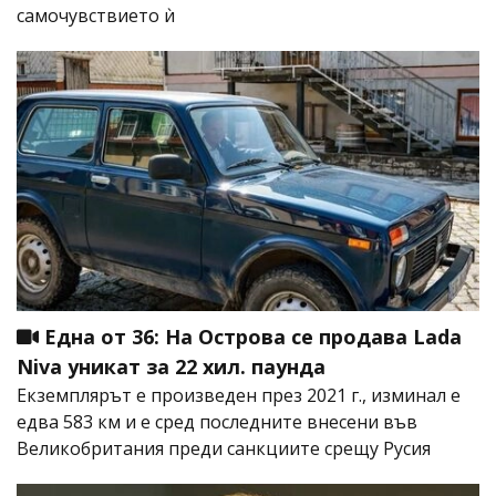
самочувствието ѝ
Една от 36: На Острова се продава Lada
Niva уникат за 22 хил. паунда
Екземплярът е произведен през 2021 г., изминал е
едва 583 км и е сред последните внесени във
Великобритания преди санкциите срещу Русия