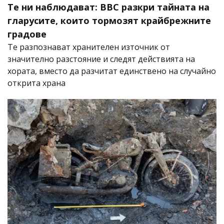
Те ни наблюдават: BBC разкри тайната на
гларусите, които тормозят крайбрежните
градове
Те разпознават хранителен източник от
значително разстояние и следят действията на
хората, вместо да разчитат единствено на случайно
открита храна