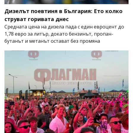
Дизелът поевтиня в България: Ето колко
струват горивата днес
Средната цена на дизела пада с един евроцент до
1,78 евро за литър, докато бензинът, пропан-
бутанът и метанът остават без промяна