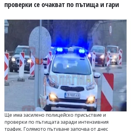
УКРАЙНА
проверки се очакват по пътища и гари
СПОРТ
РАЗСЛЕДВАНЕ
БИЗНЕС
ЮГ
Управители:
Веселин
Василев,
email:
v.vasilev@flagman.bg
Катя
Касабова,
еmail:
k.kassabova@flagman.bg
Главен
редактор:
Иван
Ще има засилено полицейско присъствие и
Колев,
проверки по пътищата заради интензивния
email:
office@flagman.bg
трафик. Голямото пътуване започва от днес