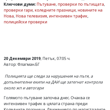
Ключови думи:
Пътуване
,
проверки по пътищата
,
Коментарите
проверки гари
,
коледните празници
,
новините на
под
статиите
Нова
,
Нова телевизия
,
интензивен трафик
,
се
полицейски проверки
въвеждат
от
читателите
и
редакцията
не
носи
отговорност
20 Декември 2019
, Петък, 07:05 ч.
за
тях!
Автор: Флагман.БГ
Ако
откриете
Полицията ще следи за нарушения на пътя, а
обиден
за
допълнителни екипи на ДАИ ще затегнат контрола
вас
около жп и автогари
коментар,
моля
Голямото пътуване започва днес. Очаква се
сигнализирайте
ни!
интензивен трафик в цялата страна преди
Коледните празници. Движението по магистралите,