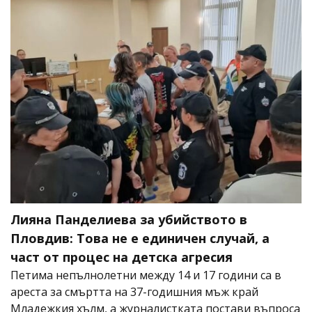
Лияна Панделиева за убийството в
Пловдив: Това не е единичен случай, а
част от процес на детска агресия
Петима непълнолетни между 14 и 17 години са в
ареста за смъртта на 37-годишния мъж край
Младежкия хълм, а журналистката постави въпроса