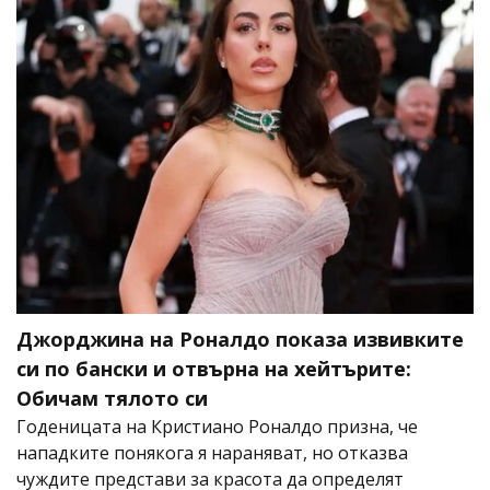
Джорджина на Роналдо показа извивките
си по бански и отвърна на хейтърите:
Обичам тялото си
Годеницата на Кристиано Роналдо призна, че
нападките понякога я нараняват, но отказва
чуждите представи за красота да определят