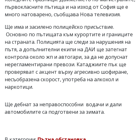
първокласните пътища и на изход от София ще е
много натоварено, съобщава Нова телевизия.
Ще има и засилено полицейско присъствие.
Основно по пътищата към курортите и границите
на страната. Полицията ще следи за нарушения на
пътя, а допълнителни екипи на ДАИ ще затегнат
контрола около жп и автогари, за да не допуснат
нерегламентирани превози. Катаджиите пък ще
проверяват с акцент върху агресивно шофиране,
несъoбразенa скорост, употреба на алкохол и
наркотици.
Ще дебнат за неправоспособни водачи и дали
автомобилите са подготвени за зимата.
В категории:
Пътна обстановка