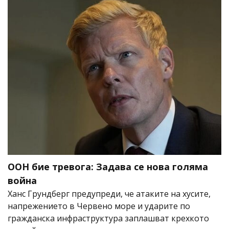
ООН бие тревога: Задава се нова голяма
война
Ханс Грундберг предупреди, че атаките на хусите,
напрежението в Червено море и ударите по
гражданска инфраструктура заплашват крехкото