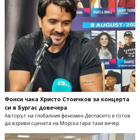
Фонси чака Христо Стоичков за концерта
си в Бургас довечера
Авторът на глобалния феномен Деспасито е готов
да взриви сцената на Морска гара тази вечер