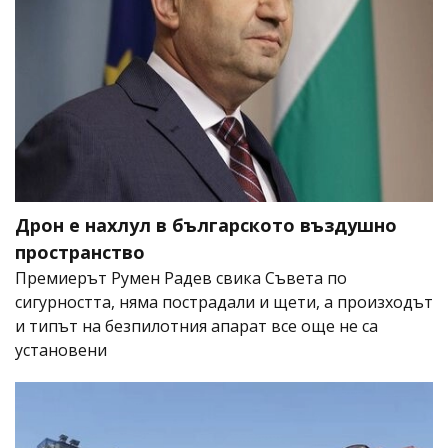
Дрон е нахлул в българското въздушно
пространство
Премиерът Румен Радев свика Съвета по
сигурността, няма пострадали и щети, а произходът
и типът на безпилотния апарат все още не са
установени