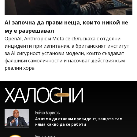
AI започна да прави неща, които никой не
му е разрешавал
OpenAI, Anthropic и Meta се сблъскаха с отделни
инциденти при изпитания, а британският институт
за AI сигурност установи модели, които създават
фалшиви самоличности и насочват действия към
реални хора
Бойко Борисов
Аз няма да ставам президент, защото там
няма какво да се работи