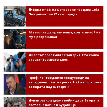
Една от 36: На Острова се продава Lada
Niva уникат за 22 хил. паунда
AI започна да прави неща, които никой не
му е разрешавал
Дизелът поевтиня в България: Ето колко
струват горивата днес
Проф. Кантарджиев предупреди за
западнонилската треска: Най-застрашени
са хората над 60 години
Дунав разкри двама войници от Втората
световна война в Будапеща