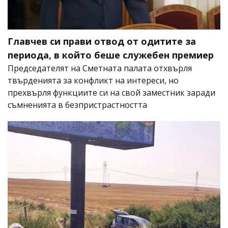
Главчев си прави отвод от одитите за
периода, в който беше служебен премиер
Председателят на Сметната палата отхвърля
твърденията за конфликт на интереси, но
прехвърля функциите си на свой заместник заради
съмненията в безпристрастността