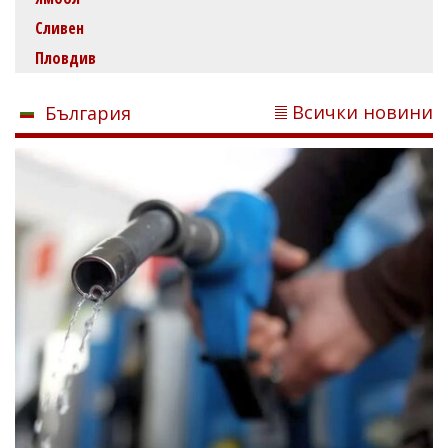
Сливен
Пловдив
Всички новини
България