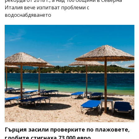
рекорда от 2018 г., а над 100 общини в Северна
Италия вече изпитват проблеми с
водоснабдяването
Гърция засили проверките по плажовете,
глобите стигнаха 73 000 евро