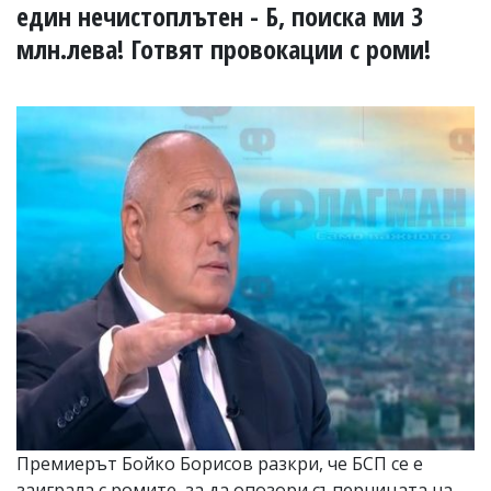
УКРАЙНА
един нечистоплътен - Б, поиска ми 3
СПОРТ
млн.лева! Готвят провокации с роми!
РАЗСЛЕДВАНЕ
БИЗНЕС
ЮГ
Управители:
Веселин
Василев,
email:
v.vasilev@flagman.bg
Катя
Касабова,
еmail:
k.kassabova@flagman.bg
Главен
редактор:
Иван
Колев,
email:
Премиерът Бойко Борисов разкри, че БСП се е
office@flagman.bg
заиграла с ромите, за да опозори съперницата на