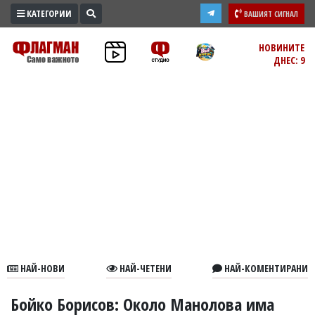
КАТЕГОРИИ
ВАШИЯТ СИГНАЛ
ПРОМО
НОВИНИТЕ
ДНЕС: 9
ЗОНА
ИЗБОРИ
2026
ПРАКТИЧНО
КУЛТУРА
ЗДРАВЕ
ПОЛИТИКА
ОБЩИНИ
ОБЩЕСТВО
ЛАЙФСТАЙЛ
НАЙ-НОВИ
НАЙ-ЧЕТЕНИ
НАЙ-КОМЕНТИРАНИ
ВОЙНАТА
В
Бойко Борисов: Около Манолова има