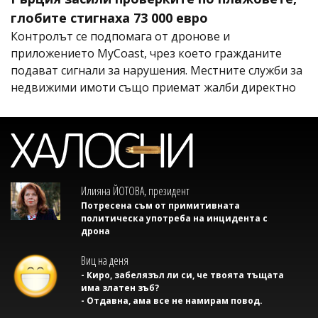
глобите стигнаха 73 000 евро
Контролът се подпомага от дронове и
приложението MyCoast, чрез което гражданите
подават сигнали за нарушения. Местните служби за
недвижими имоти също приемат жалби директно
Илияна ЙОТОВА, президент
Потресена съм от примитивната
политическа употреба на инцидента с
дрона
Виц на деня
- Киро, забелязъл ли си, че твоята тъщата
има златен зъб?
- Отдавна, ама все не намирам повод.