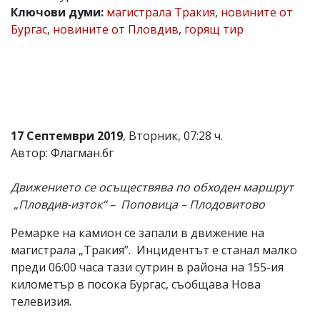
Ключови думи:
магистрала Тракия
,
новините от
Коментарите
Бургас
,
новините от Пловдив
,
горящ тир
под
статиите
се
въвеждат
от
читателите
и
редакцията
не
17 Септември 2019
, Вторник, 07:28 ч.
носи
Автор: Флагман.бг
отговорност
за
тях!
Движението се осъществява по обходен маршрут
Ако
„Пловдив-изток“ – Поповица – Плодовитово
откриете
обиден
Ремарке на камион се запали в движение на
за
вас
магистрала „Тракия”. Инцидентът е станал малко
коментар,
преди 06:00 часа тази сутрин в района на 155-ия
моля
километър в посока Бургас, съобщава Нова
сигнализирайте
ни!
телевизия.