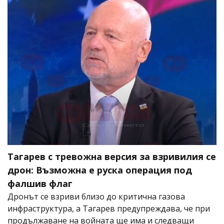
Тагарев с тревожна версия за взривилия се
дрон: Възможна е руска операция под
фалшив флаг
Дронът се взриви близо до критична газова
инфраструктура, а Тагарев предупреждава, че при
продължаване на войната ще има и следващи