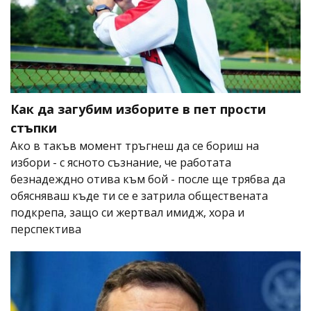
Как да загубим изборите в пет прости
стъпки
Ако в такъв момент тръгнеш да се бориш на
избори - с ясното съзнание, че работата
безнадеждно отива към бой - после ще трябва да
обясняваш къде ти се е затрила обществената
подкрепа, защо си жертвал имидж, хора и
перспектива