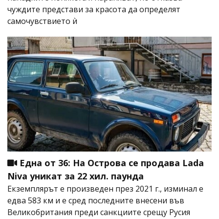
чуждите представи за красота да определят
самочувствието ѝ
Една от 36: На Острова се продава Lada
Niva уникат за 22 хил. паунда
Екземплярът е произведен през 2021 г., изминал е
едва 583 км и е сред последните внесени във
Великобритания преди санкциите срещу Русия