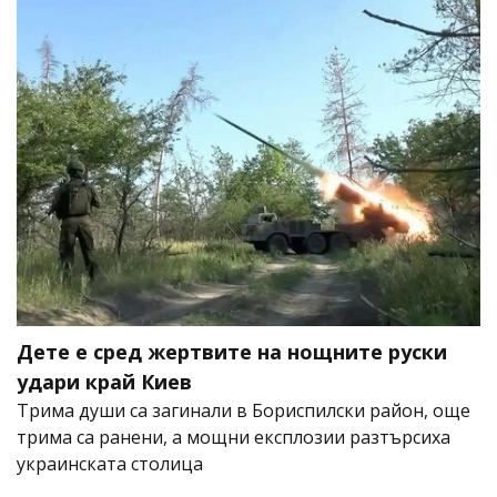
Дете е сред жертвите на нощните руски
удари край Киев
Трима души са загинали в Бориспилски район, още
трима са ранени, а мощни експлозии разтърсиха
украинската столица