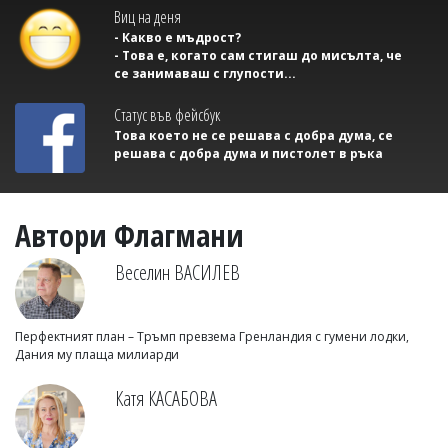
Виц на деня
- Какво е мъдрост?
- Това е, когато сам стигаш до мисълта, че
се занимаваш с глупости...
Статус във фейсбук
Това което не се решава с добра дума, се
решава с добра дума и пистолет в ръка
Автори Флагмани
Веселин ВАСИЛЕВ
Перфектният план – Тръмп превзема Гренландия с гумени лодки,
Дания му плаща милиарди
Катя КАСАБОВА