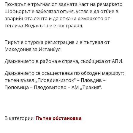
Пожарът е тръгнал от задната част на ремаркето.
Шофьорът е забелязал огъня, успял е да отбие в
аварийната лента и да откачи ремаркето от
теглича. Водачът не е пострадал.
Тирът е с турска регистрация и е пътувал от
Македония за Истанбул.
Движението в района е спряна, съобщиха от АПИ.
Движението се осъществява по обходен маршрут:
пътен възел „Пловдив-изток“ – Пловдив –
Поповица – Плодовитово – АМ „Тракия“.
В категории:
Пътна обстановка