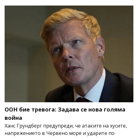
ООН бие тревога: Задава се нова голяма
война
Ханс Грундберг предупреди, че атаките на хусите,
напрежението в Червено море и ударите по