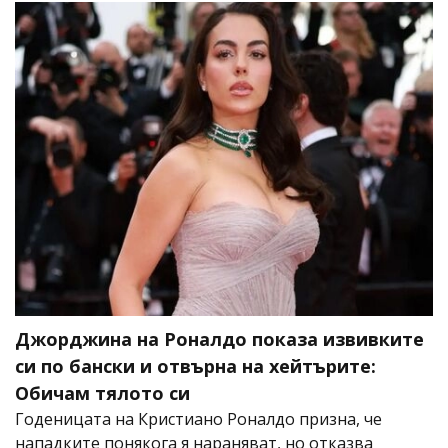
Джорджина на Роналдо показа извивките
си по бански и отвърна на хейтърите:
Обичам тялото си
Годеницата на Кристиано Роналдо призна, че
нападките понякога я нараняват, но отказва