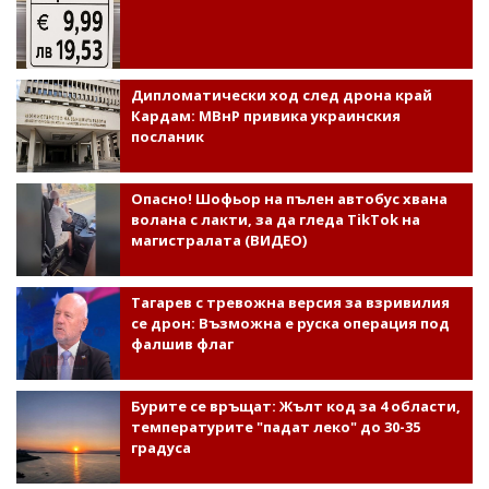
Дипломатически ход след дрона край
Кардам: МВнР привика украинския
посланик
Опасно! Шофьор на пълен автобус хвана
волана с лакти, за да гледа TikTok на
магистралата (ВИДЕО)
Тагарев с тревожна версия за взривилия
се дрон: Възможна е руска операция под
фалшив флаг
Бурите се връщат: Жълт код за 4 области,
температурите "падат леко" до 30-35
градуса