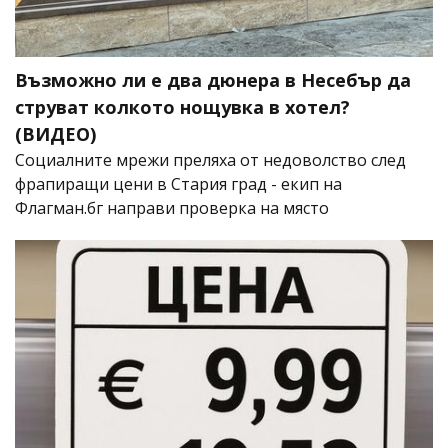
Възможно ли е два дюнера в Несебър да
струват колкото нощувка в хотел?
(ВИДЕО)
Социалните мрежи преляха от недоволство след
фрапиращи цени в Стария град - екип на
Флагман.бг направи проверка на място