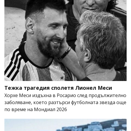
Тежка трагедия сполетя Лионел Меси
Хорхе Меси издъхна в Росарио след продължително
заболяване, което разтърси футболната звезда още
по време на Мондиал 2026