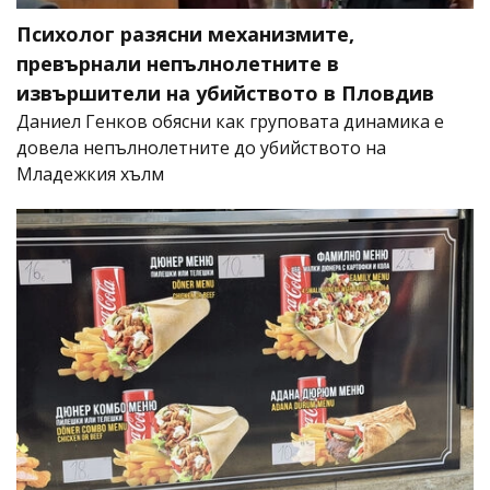
Психолог разясни механизмите,
превърнали непълнолетните в
извършители на убийството в Пловдив
Даниел Генков обясни как груповата динамика е
довела непълнолетните до убийството на
Младежкия хълм