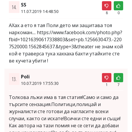
SS
14.
11.07.2019 14:48:50
8
0
АХах а ето я тая Поли дето ми защитава тоя
наркоман.... https://www.facebook.com/photo.php?
fbid=10216390617338803&set=pb.1256630473.-220
7520000.1562845637.&type=3&theater не знам кой
кой е траверса тука хаххаха бахти утайките сте
ве кучета убити !
Poli
13.
10.07.2019 17:55:30
1
7
Толкова лъжи има в тая статия!Само и само да
търсите сензация.Политици,полицай и
журналисти сте готови да нагласите всеки
случаи, както си искате!Всички сте едни и същи!
Как автора на тази помия не се сети да добави