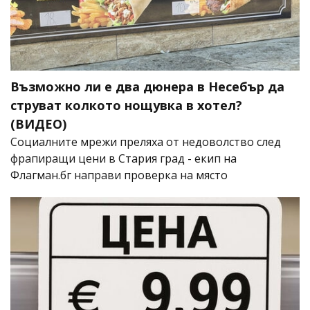
Възможно ли е два дюнера в Несебър да
струват колкото нощувка в хотел?
(ВИДЕО)
Социалните мрежи преляха от недоволство след
фрапиращи цени в Стария град - екип на
Флагман.бг направи проверка на място