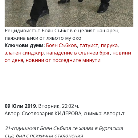
Коментарите
под
статиите
се
въвеждат
Рецидивистът Боян Събков е целият нашарен,
от
паяжина виси от лявото му око
читателите
Ключови думи:
Боян Събков
,
татуист
,
перука
,
и
редакцията
златен синджир
,
нападение в слънчев бряг
,
новини
не
от деня
,
новини от последните минути
носи
отговорност
за
тях!
Ако
откриете
обиден
за
09 Юли 2019
, Вторник, 22:02 ч.
вас
коментар,
Автор: Светлозария КИДЕРОВА, снимка: Авторът
моля
сигнализирайте
31-годишният Боян Събков се жалва в Бургаския
ни!
съд, бил с психични отклонения