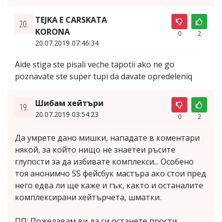
TEJKA E CARSKATA
20.
KORONA
0
2
20.07.2019 07:46:34
Aide stiga ste pisali veche tapotii ako ne go
poznavate ste super tupi da davate opredeleniq
Шибам хейтъри
19.
20.07.2019 03:54:23
0
2
Да умрете дано мишки, нападате в коментари
някой, за който нищо не знаетеи ръсите
глупости за да избивате комплекси... Особено
тоя анонимчо SS фейсбук мастъра ако стои пред
него едва ли ще каже и гък, както и останалите
комплексирани хейтърчета, шматки.
ПП: Пожелавам ви да си останете прости,