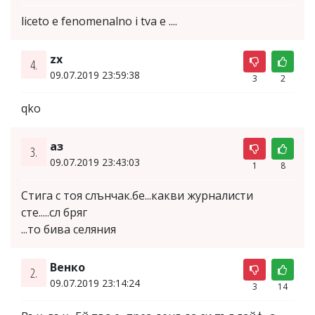
liceto e fenomenalno i tva e ....
zx
4.
09.07.2019 23:59:38
3
2
qko
аз
3.
09.07.2019 23:43:03
1
8
Стига с тоя слънчак.бе...какви журналисти
сте.....сл бряг
...то бива селяния
Венко
2.
09.07.2019 23:14:24
3
14