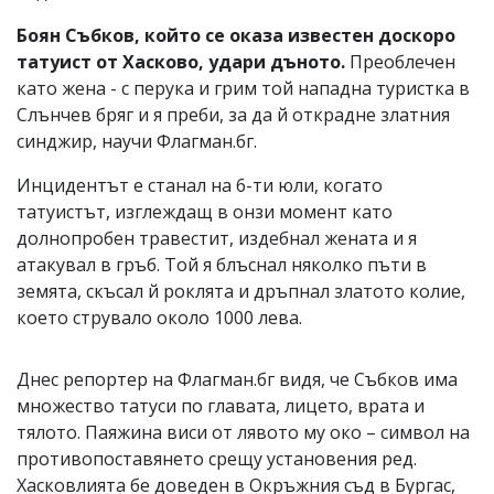
Боян Събков, който се оказа известен доскоро
татуист от Хасково, удари дъното.
Преоблечен
като жена - с перука и грим той нападна туристка в
Слънчев бряг и я преби, за да й открадне златния
синджир, научи Флагман.бг.
Инцидентът е станал на 6-ти юли, когато
татуистът, изглеждащ в онзи момент като
долнопробен травестит, издебнал жената и я
атакувал в гръб. Той я блъснал няколко пъти в
земята, скъсал й роклята и дръпнал златото колие,
което струвало около 1000 лева.
Днес репортер на Флагман.бг видя, че Събков има
множество татуси по главата, лицето, врата и
тялото. Паяжина виси от лявото му око – символ на
противопоставянето срещу установения ред.
Хасковлията бе доведен в Окръжния съд в Бургас,