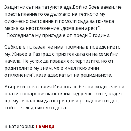
Защитникът на татуиста адв.Бойчо Боев заяви, че
престъплението се дължало на тежкото му
физическо състояние и помоли съда за по-лека
мярка за неотклонение „домашен арест”.
„Последната му присъда е от преди 3 години.
Събков е показал, че има промяна в поведението
му. Живее в Разград с приятелката си на семейни
начала. Не успях да извадя експертизите, но от
родителите му знам, че е имал психични
отклонения”, каза адвокатът на рецидивиста.
Въпреки това съдия Иванов не бе снизходителен и
прати нашарения хасковлия зад решетките, където
ще му се наложи да посрещне и рождения си ден,
който е след няколко дена.
В категории:
Темида