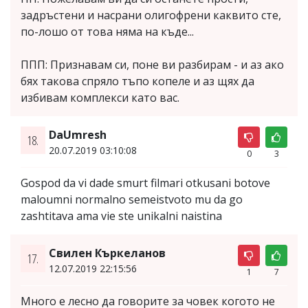
задръстени и насрани олигофрени каквито сте,
по-лошо от това няма на къде...
ППП: Признавам си, поне ви разбирам - и аз ако
бях такова спряло тъпо копеле и аз щях да
избивам комплекси като вас.
DaUmresh
18.
20.07.2019 03:10:08
0
3
Gospod da vi dade smurt filmari otkusani botove
maloumni normalno semeistvoto mu da go
zashtitava ama vie ste unikalni naistina
Свилен Къркеланов
17.
12.07.2019 22:15:56
1
7
Много е лесно да говорите за човек когото не