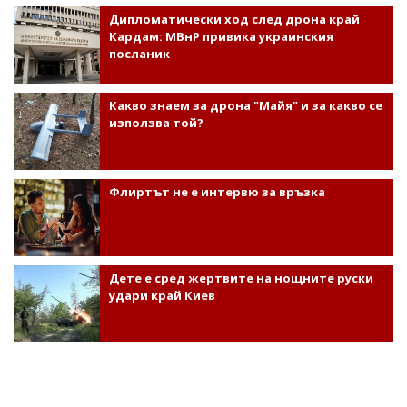
Дипломатически ход след дрона край
Кардам: МВнР привика украинския
посланик
Какво знаем за дрона "Майя" и за какво се
използва той?
Флиртът не е интервю за връзка
Дете е сред жертвите на нощните руски
удари край Киев