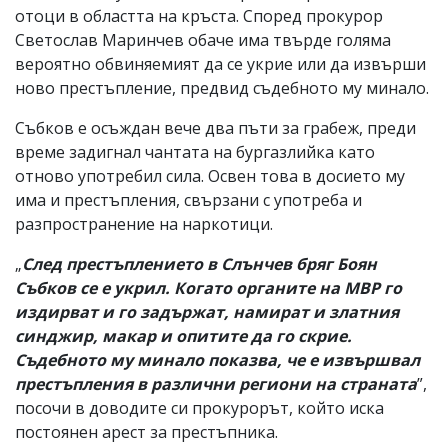
отоци в областта на кръста. Според прокурор
Светослав Маринчев обаче има твърде голяма
вероятно обвиняемият да се укрие или да извърши
ново престъпление, предвид съдебното му минало.
Събков е осъждан вече два пъти за грабеж, преди
време задигнал чантата на бургазлийка като
отново употребил сила. Освен това в досието му
има и престъпления, свързани с употреба и
разпространение на наркотици.
„
След престъплението в Слънчев бряг Боян
Събков се е укрил. Когато органите на МВР го
издирват и го задържат, намират и златния
синджир, макар и опитите да го скрие.
Съдебното му минало показва, че е извършвал
престъпления в различни региони на страната
”,
посочи в доводите си прокурорът, който иска
постоянен арест за престъпника.