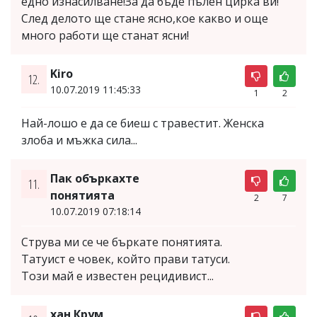
едно изнасилване!За да бъде пълен цирка ви!
След делото ще стане ясно,кое какво и още
много работи ще станат ясни!
Kiro
12.
10.07.2019 11:45:33
1
2
Най-лошо е да се биеш с трaвестит. Женска
злоба и мъжка сила...
Пак объркахте
11.
понятията
2
7
10.07.2019 07:18:14
Струва ми се че бъркате понятията.
Татуист е човек, който прави татуси.
Този май е известен рецидивист...
хан Крум