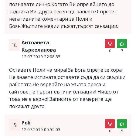
познавате лично.Когато Ви опре яйцето до
задника Ви ,друга песен ще запеете.Спрете с
негативните коментари за Поли и
Боян.Жълтите медии лъжат,търсят сензации.
Антоанета
16.
Къркеланова
0
7
12.07.2019 22:08:55
Оставете Поли на мира! За Бога спрете се хора!
Не знаете истината,оставете съда да си свърши
работата.Не вярвайте на жълта преса и
сайтове,те търсят евтини сензации! Нищо от
това не е вярно! Записите от камерите ще
покажат друго.
Poli
15.
12.07.2019 00:52:03
0
5