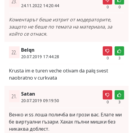
23.
24.11.2022 14:20:44
0
0
Коментарът беше изтрит от модераторите,
защото не беше по темата на материала, за
който се отнася.
Belqn
22.
20.07.2019 17:44:28
0
3
Krusta im e turen veche otivam da palq svest
naobratno v curkvata
Satan
21.
20.07.2019 09:19:50
0
3
Венко и ss лоша поличба ви грози вас. Елате ми
бе виртуални гъзари. Хахах пълни мишки без
никаква доблест.