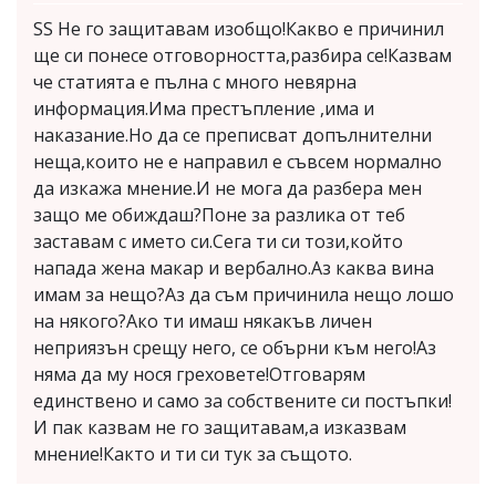
SS Не го защитавам изобщо!Какво е причинил
ще си понесе отговорността,разбира се!Казвам
че статията е пълна с много невярна
информация.Има престъпление ,има и
наказание.Но да се преписват допълнителни
неща,които не е направил е съвсем нормално
да изкажа мнение.И не мога да разбера мен
защо ме обиждаш?Поне за разлика от теб
заставам с името си.Сега ти си този,който
напада жена макар и вербално.Аз каква вина
имам за нещо?Аз да съм причинила нещо лошо
на някого?Ако ти имаш някакъв личен
неприязън срещу него, се обърни към него!Аз
няма да му нося греховете!Отговарям
единствено и само за собствените си постъпки!
И пак казвам не го защитавам,а изказвам
мнение!Както и ти си тук за същото.