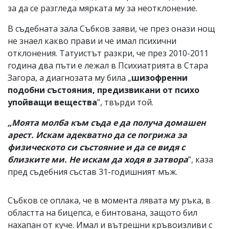
за да се разгледа мярката му за неотклонение.
В съдебната зала Събков заяви, че през онази нощ
не знаел какво прави и че имал психични
отклонения. Татуистът разкри, че през 2010-2011
година два пъти е лежал в Психиатрията в Стара
Загора, а диагнозата му била „
шизофренни
подобни състояния, предизвикани от психо
упойващи вещества
”, твърди той.
„Моята молба към съда е да получа домашен
арест. Искам адекватно да се погрижа за
физическото си състояние и да се видя с
близките ми. Не искам да ходя в затвора
”, каза
пред съдебния състав 31-годишният мъж.
Събков се оплака, че в момента лявата му ръка, в
областта на бицепса, е бинтована, защото бил
нахапан от куче. Имал и вътрешни кръвоизливи с