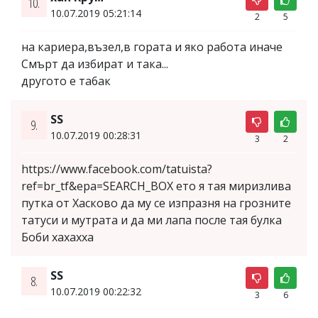
10.
10.07.2019 05:21:14
2
5
на кариера,възел,в гората и яко работа иначе
Смърт да избират и така...
другото е та6ак
SS
9.
10.07.2019 00:28:31
3
2
https://www.facebook.com/tatuista?
ref=br_tf&epa=SEARCH_BOX ето я тая миризлива
путка от Хасково да му се изпразня на грозните
татуси и мутрата и да ми лапа после тая булка
Боби хахахха
SS
8.
10.07.2019 00:22:32
3
6