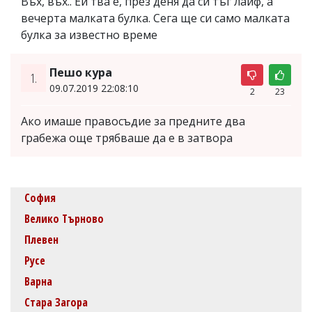
Въх, въх.. Ей тва е, през деня да си тъг лайф, а
вечерта малката булка. Сега ще си само малката
булка за известно време
Пешо кура
1.
09.07.2019 22:08:10
2
23
Ако имаше правосъдие за предните два
грабежа още трябваше да е в затвора
София
Велико Търново
Плевен
Русе
Варна
Стара Загора