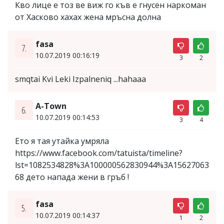
Кво лице е тоз ве виж го къв е гнусен наркоман
от Хасково хахах жена мръсна долна
fasa
7.
10.07.2019 00:16:19
3
2
smqtai Kvi Leki Izpalneniq ...hahaaa
A-Town
6.
10.07.2019 00:14:53
3
4
Ето я тая утайка умряла
https://www.facebook.com/tatuista/timeline?
lst=1082534828%3A100000562830944%3A15627063
68 дето напада жени в гръб !
fasa
5.
10.07.2019 00:14:37
1
2