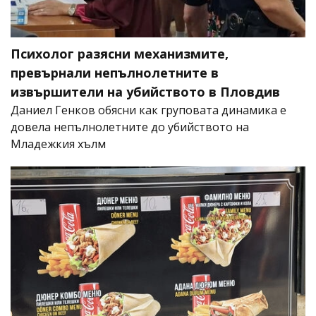
Психолог разясни механизмите,
превърнали непълнолетните в
извършители на убийството в Пловдив
Даниел Генков обясни как груповата динамика е
довела непълнолетните до убийството на
Младежкия хълм