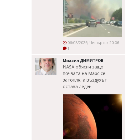
06/08/2026, Четвъртък 20:06
1
Михаил ДИМИТРОВ
NASA обясни защо
почвата на Марс се
затопля, а въздухът
остава леден