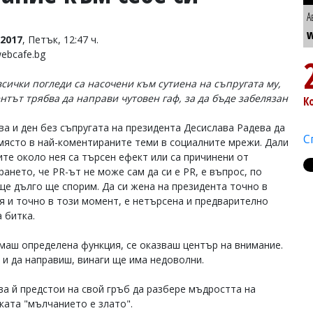
А
w
2017
, Петък, 12:47 ч.
ebcafe.bg
всички погледи са насочени към сутиена на съпругата му,
нтът трябва да направи чутовен гаф, за да бъде забелязан
К
ва и ден без съпругата на президента Десислава Радева да
С
място в най-коментираните теми в социалните мрежи. Дали
ите около нея са търсен ефект или са причинени от
ането, че PR-ът не може сам да си е PR, е въпрос, по
ще дълго ще спорим. Да си жена на президента точно в
я и точно в този момент, е нетърсена и предварително
 битка.
имаш определена функция, се оказваш център на внимание.
 и да направиш, винаги ще има недоволни.
ва й предстои на свой гръб да разбере мъдростта на
ката "мълчанието е злато".