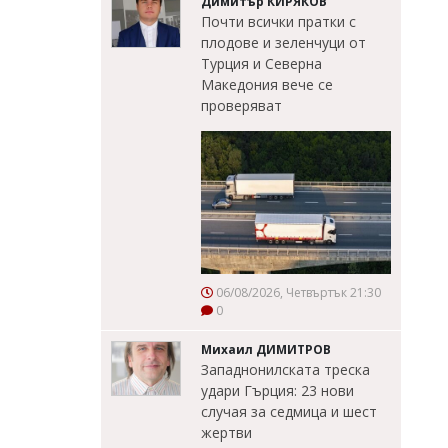
Димитър КИРЯКОВ
Почти всички пратки с
плодове и зеленчуци от
Турция и Северна
Македония вече се
проверяват
06/08/2026, Четвъртък 21:30
0
Михаил ДИМИТРОВ
Западнонилската треска
удари Гърция: 23 нови
случая за седмица и шест
жертви