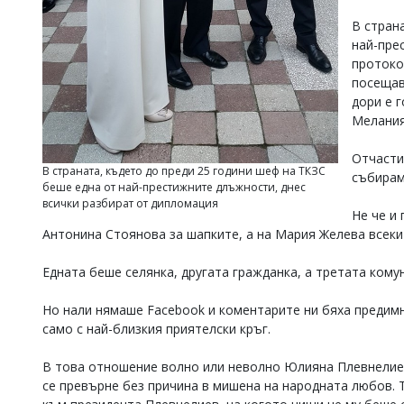
Коментарите
В стран
под
най-пре
статиите
протоко
се
посещава
въвеждат
от
дори е 
читателите
Мелания
и
редакцията
Отчасти
не
В страната, където до преди 25 години шеф на ТКЗС
събирам
носи
беше една от най-престижните длъжности, днес
отговорност
всички разбират от дипломация
за
Не че и
тях!
Антонина Стоянова за шапките, а на Мария Желева всеки
Ако
откриете
Едната беше селянка, другата гражданка, а третата кому
обиден
за
Но нали нямаше Facebook и коментарите ни бяха предимн
вас
коментар,
само с най-близкия приятелски кръг.
моля
сигнализирайте
В това отношение волно или неволно Юлияна Плевнелиев
ни!
се превърне без причина в мишена на народната любов. Т