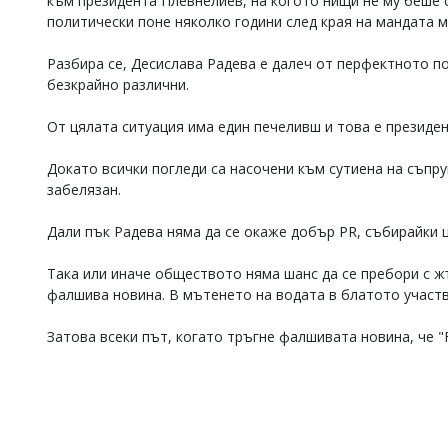
към президента Плевнелиев, на когото нищи не му беше 
политически поне няколко години след края на мандата м
Разбира се, Десислава Радева е далеч от перфектното по
безкрайно различни.
От цялата ситуация има един печеливш и това е президе
Докато всички погледи са насочени към сутиена на съпру
забелязан.
Дали пък Радева няма да се окаже добър PR, събирайки 
Така или иначе обществото няма шанс да се пребори с 
фалшива новина. В мътенето на водата в блатото участв
Затова всеки път, когато тръгне фалшивата новина, че "F