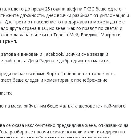
ата, където до преди 25 години шеф на ТКЗС беше една от
стижните длъжности, днес всички разбират от дипломация и
л. Две трети от населението на държавата може и да не е
ло друга страна в ЕС, но знае "как го правят по света" и
готово да дава съвети на Тереза Мей, Бриджит Макрон и
 Тръмп.
 затова е виновен и Facebook. Всички сме звезди и
е лайкове, а Деси Радева е добра дъвка за масите.
 преди не разкъсвахме Зорка Първанова за тоалетите,
 жест беше следен и коментиран с пренебрежение.
нистка.
о на маса, рийчът им беше малък, а шеровете - най-много
а се оказа изключително предвидлива жена, отказвайки да
ова разбира се насочи всички погледи и критики директно