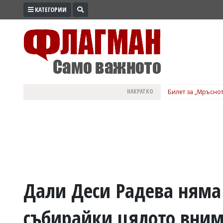
КАТЕГОРИИ
ПРОМО
ЗОНА
ИЗБОРИ
2026
ПРАКТИЧНО
НАКРАТКО
Билет за „Мръснот
КУЛТУРА
ЗДРАВЕ
ПОЛИТИКА
ОБЩИНИ
ОБЩЕСТВО
ЛАЙФСТАЙЛ
Дали Деси Радева няма 
ВОЙНАТА
събирайки цялото вним
В