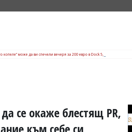
о копеле“ може да ви спечели вечеря за 200 евро в Dock 5, вижте подробн
да се окаже блестящ PR,
ание към себе си