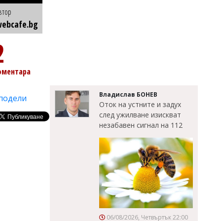
втор
ebcafe.bg
2
оментара
Владислав БОНЕВ
подели
Оток на устните и задух
след ужилване изискват
незабавен сигнал на 112
06/08/2026, Четвъртък 22:00