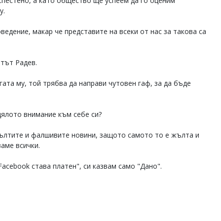
спестено, а като общество ще успеем да го оценим
у.
ведение, макар че представите на всеки от нас за такова са
нтът Радев.
гата му, той трябва да направи чутовен гаф, за да бъде
цялото внимание към себе си?
жълтите и фалшивите новини, защото самото то е жълта и
аме всички.
acebook става платен", си казвам само "Дано".