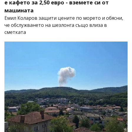
е кафето за 2,50 евро - вземете си от
машината
Емил Коларов защити цените по морето и обясни,
че обслужването на шезлонга също влиза в
сметката