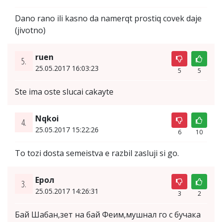
Dano rano ili kasno da namerqt prostiq covek daje
(jivotno)
ruen
5.
25.05.2017 16:03:23
5
5
Ste ima oste slucai cakayte
Nqkoi
4.
25.05.2017 15:22:26
6
10
To tozi dosta semeistva e razbil zasluji si go.
Ерол
3.
25.05.2017 14:26:31
3
2
Бай Шабан,зет на бай Феим,мушнал го с бучака