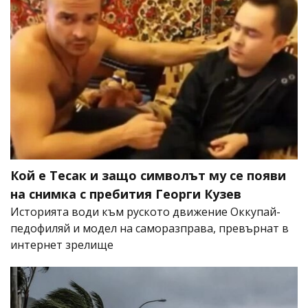
Кой е Тесак и защо символът му се появи
на снимка с пребития Георги Кузев
Историята води към руското движение Оккупай-
педофиляй и модел на саморазправа, превърнат в
интернет зрелище