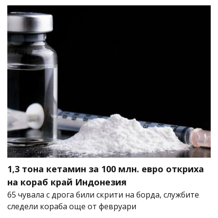
1,3 тона кетамин за 100 млн. евро откриха
на кораб край Индонезия
65 чувала с дрога били скрити на борда, службите
следели кораба още от февруари