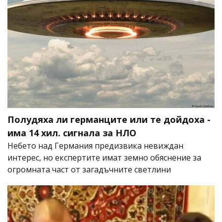
Полудяха ли германците или те дойдоха -
има 14 хил. сигнала за НЛО
Небето над Германия предизвика невиждан
интерес, но експертите имат земно обяснение за
огромната част от загадъчните светлини