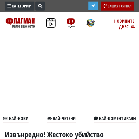
КАТЕГОРИИ
ВАШИЯТ СИГНАЛ
ПРОМО
НОВИНИТЕ
ДНЕС: 44
ЗОНА
ИЗБОРИ
2026
ПРАКТИЧНО
КУЛТУРА
ЗДРАВЕ
ПОЛИТИКА
ОБЩИНИ
ОБЩЕСТВО
ЛАЙФСТАЙЛ
НАЙ-НОВИ
НАЙ-ЧЕТЕНИ
НАЙ-КОМЕНТИРАНИ
ВОЙНАТА
В
Извънредно! Жестоко убийство