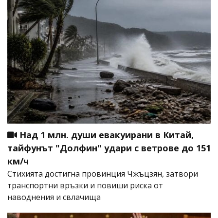
Над 1 млн. души евакуирани в Китай,
тайфунът "Долфин" удари с ветрове до 151
км/ч
Стихията достигна провинция Чжъцзян, затвори
транспортни връзки и повиши риска от
наводнения и свлачища