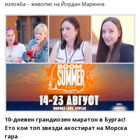
изложба – живопис на Йордан Маринов
10-дневен грандиозен маратон в Бургас!
Ето кои топ звезди акостират на Морска
гара