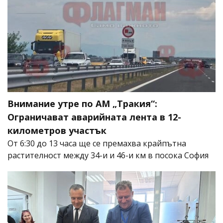
Внимание утре по АМ „Тракия“:
Ограничават аварийната лента в 12-
километров участък
От 6:30 до 13 часа ще се премахва крайпътна
растителност между 34-и и 46-и км в посока София