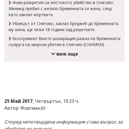
Нови разкрития за жестокото убийство в Снягово:
Коментарите
Мехмед пребил с желязо бременната си жена, след
под
като заклал жертвата
статиите
се
Убиецът от Снягово, заклал Ереджеб до бременната
въвеждат
му жена, ще лежи 18 години зад решетките
от
читателите
Ексклузивно! Вижте шокиращия разказ на бременната
и
съпруга на зверски убития в Снягово (СНИМКИ)
редакцията
не
виж още
носи
отговорност
за
тях!
Ако
откриете
обиден
за
вас
25 Май 2017
, Четвъртък, 10:23 ч.
коментар,
Автор: Флагман.бг
моля
сигнализирайте
ни!
Според непотвърдена информация става въпрос за
убийство от ревност