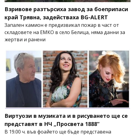
Взривове разтърсиха завод за боеприпаси
край Трявна, задействаха BG-ALERT
Запален камион е предизвикал пожар в част от
складовете на ЕМКО в село Белица, няма данни за
жертви и ранени
Виртуози в музиката и в рисуването ще се
представят в НЧ „Просвета 1888“
В 19.00 ч. във фоайето ще бъде представена