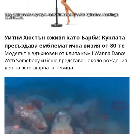
Уитни Хюстън оживя като Барби: Куклата
пресъздава емблематична визия от 80-те
Моделът е вдъхновен от клипа към I Wanna Dance
With Somebody и беше представен около рождения
ден на легендарната певица