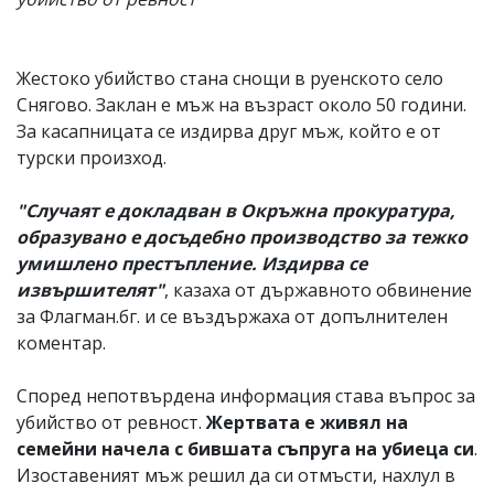
Жестоко убийство стана снощи в руенското село
Снягово. Заклан е мъж на възраст около 50 години.
За касапницата се издирва друг мъж, който е от
турски произход.
"Случаят е докладван в Окръжна прокуратура,
образувано е досъдебно производство за тежко
умишлено престъпление. Издирва се
извършителят"
, казаха от държавното обвинение
за Флагман.бг. и се въздържаха от допълнителен
коментар.
Според непотвърдена информация става въпрос за
убийство от ревност.
Жертвата е живял на
семейни начела с бившата съпруга на убиеца си
.
Изоставеният мъж решил да си отмъсти, нахлул в