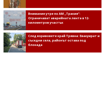
Внимание утре по АМ „Тракия“:
Ограничават аварийната лента в 12-
километров участък
След взривовете край Трявна: Евакуират и
съседни села, районът остава под
блокада