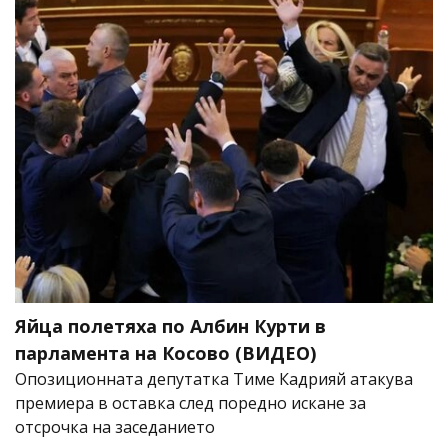
Яйца полетяха по Албин Курти в
парламента на Косово (ВИДЕО)
Опозиционната депутатка Тиме Кадрияй атакува
премиера в оставка след поредно искане за
отсрочка на заседанието