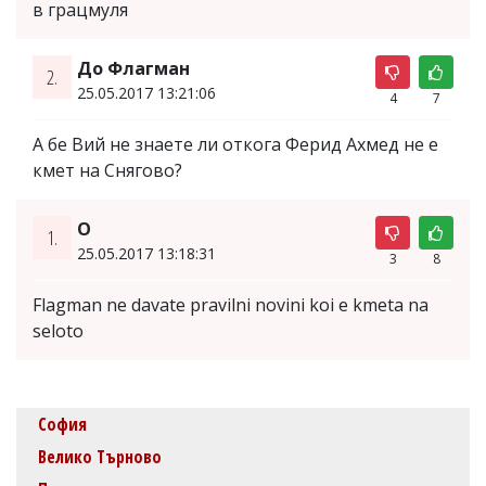
в грацмуля
До Флагман
2.
25.05.2017 13:21:06
4
7
А бе Вий не знаете ли откога Ферид Ахмед не е
кмет на Снягово?
O
1.
25.05.2017 13:18:31
3
8
Flagman ne davate pravilni novini koi e kmeta na
seloto
София
Велико Търново