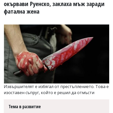
УКРАЙНА
окървави Руенско, заклаха мъж заради
СПОРТ
фатална жена
РАЗСЛЕДВАНЕ
БИЗНЕС
ЮГ
Управители:
Веселин
Василев,
email:
v.vasilev@flagman.bg
Катя
Касабова,
еmail:
k.kassabova@flagman.bg
Извършителят е избягал от престъплението. Това е
Главен
редактор:
изоставен съпруг, който е решил да отмъсти
Иван
Колев,
email:
Тема в развитие
office@flagman.bg