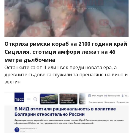
Откриха римски кораб на 2100 години край
Сицилия, стотици амфори лежат на 46
метра дълбочина
Останките са от II или I век преди новата ера, а
древните съдове са служили за пренасяне на вино и
зехтин