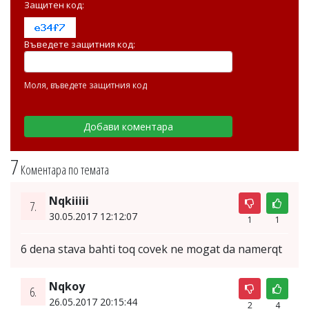
Защитен код:
Въведете защитния код:
Моля, въведете защитния код
7
Коментара по темата
Nqkiiiii
7.
30.05.2017 12:12:07
1
1
6 dena stava bahti toq covek ne mogat da namerqt
Nqkoy
6.
26.05.2017 20:15:44
2
4