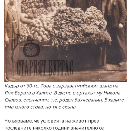
Кадър от 30-те. Това е зарзаватчийският щанд на
Яни Бората в Халите. В дясно е ортакът му Никола
Славов, еленчанин, т.е. роден бахчеванин. В халите
има много стока, но тя е скъпа
Но вярваме, че условията на живот през
последните няколко години значително се