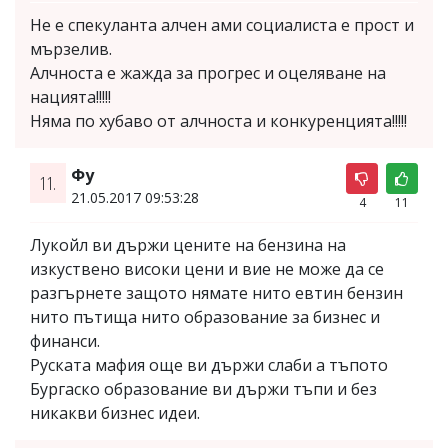
Не е спекуланта алчен ами социалиста е прост и
мързелив.
Алчноста е жажда за прогрес и оцеляване на
нацията!!!!!
Няма по хубаво от алчноста и конкуренцията!!!!!
Фу
11.
21.05.2017 09:53:28
4
11
Лукойл ви държи цените на бензина на
изкуствено високи цени и вие не може да се
разгърнете защото нямате нито евтин бензин
нито пътища нито образование за бизнес и
финанси.
Руската мафия още ви държи слаби а тъпото
Бургаско образование ви държи тъпи и без
никакви бизнес идеи.