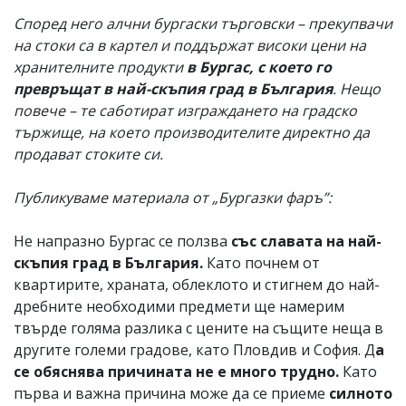
Според него алчни бургаски търговски – прекупвачи
на стоки са в картел и поддържат високи цени на
хранителните продукти
в Бургас, с което го
превръщат в най-скъпия град в България
. Нещо
повече – те саботират изграждането на градско
тържище, на което производителите директно да
продават стоките си.
Публикуваме материала от „Бургазки фаръ”:
Не напразно Бургас се ползва
със славата на най-
скъпия град в България.
Като почнем от
квартирите, храната, облеклото и стигнем до най-
дребните необходими предмети ще намерим
твърде голяма разлика с цените на същите неща в
другите големи градове, като Пловдив и София. Д
а
се обяснява причината не е много трудно.
Като
първа и важна причина може да се приеме
силното