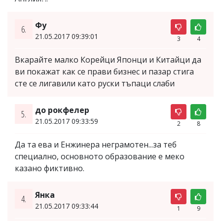
Фу
6.
21.05.2017 09:39:01
3
4
Вкарайте малко Корейци Японци и Китайци да
ви покажат как се прави бизнес и пазар стига
сте се лигавили като руски тъпаци слаби
до рокфелер
5.
21.05.2017 09:33:59
2
8
Да та ева и Енжинера неграмотен...за теб
специално, основното образование е меко
казано фиктивно.
Янка
4.
21.05.2017 09:33:44
1
9