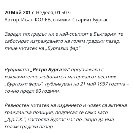
20 Май 2017
, Неделя, 01:50 ч.
Автор: Иван КОЛЕВ, снимки: Старият Бургас
Заради тях градът ни е най-скъпият в България, те
саботират изграждането на голям градски пазар,
пише читател на „Бургазки фар”
Рубриката
„Ретро Бургазъ
” продължава с
изключително любопитен материал от вестник
„Бургазки фаръ”, публикуван на 21 май 1937 година –
точно преди 80 години.
Ревностен читател на изданието и човек са активна
гражданска позиция, подписал се само като
„Д.р.Т.К.”, настоява Бургас час по-скоро да има
голям градски пазар.