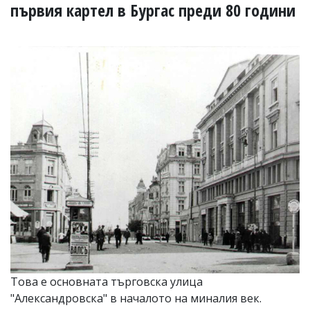
УКРАЙНА
първия картел в Бургас преди 80 години
СПОРТ
РАЗСЛЕДВАНЕ
БИЗНЕС
ЮГ
Управители:
Веселин
Василев,
email:
v.vasilev@flagman.bg
Катя
Касабова,
еmail:
k.kassabova@flagman.bg
Главен
редактор:
Иван
Колев,
Това е основната търговска улица
email:
"Александровска" в началото на миналия век.
office@flagman.bg