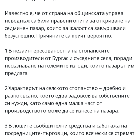
Известно е, че от страна на общинската управа
неведнъж са били правени опити за откриване на
седмичен пазар, които за жалост са завършвали
безуспешно. Причините са крият вероятно:
1.В незаинтересоваността на стопанските
производители от Бургас и съседните села, поради
несъзнаване на големите изгоди, които пазарът им
предлага.
2.Характерът на селското стопанство – дребно и
разпокъсано, което едва задоволява собствените
си нужди, като само една малка част от
производството може да се изнесе на пазара.
3.В лошите съобщителни средства и саботажа на
посредниците-търговци, които всячески се стремят