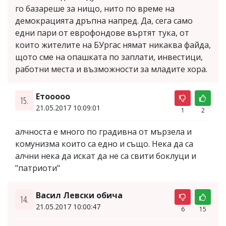
го базареше за нищо, нито по време на
демокрацията дръпна напред. Да, сега само
едни пари от еврофондове въртят тука, от
които жителите на БУргас нямат никаква файда,
щото сме на опашката по заплати, инвестици,
работни места и възможности за младите хора.
Етооооо
15.
21.05.2017 10:09:01
1
2
алчноста е много по градивна от мързела и
комунизма които са едно и също. Нека да са
алчни нека да искат да не са свити боклуци и
"патриоти"
Васил Левски обича
14.
21.05.2017 10:00:47
6
15