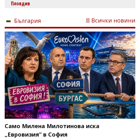
Пловдив
Всички новини
България
Само Милена Милотинова иска
„Евровизия“ в София