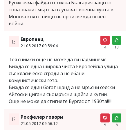
Русия няма файда от силна България защото
това значи смърт за глупават военна хунта в
Москва която нищо не произвежда освен
войни.
Европеец
13.
21.05.2017 09:59:04
4
13
Тея снимки още не може да ги надминеме.
Вижда се една широка чиста Европейска улица
със класическо сгради а не ебани
комунистически гета.
Вижда се един богат щанд а не мръсни селски
Айтоски цигани със мръсни щайги и кутии.
Още не може да стигнете Бургас от 1930та!!!!!
Рокфелер говори
12.
21.05.2017 09:56:12
5
8