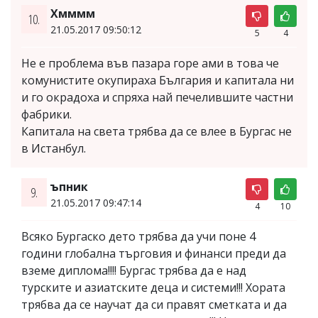
Хмммм
10.
21.05.2017 09:50:12
5
4
Не е проблема във пазара горе ами в това че
комунистите окупираха България и капитала ни
и го окрадоха и спряха най печелившите частни
фабрики.
Капитала на света трябва да се влее в Бургас не
в Истанбул.
ъпник
9.
21.05.2017 09:47:14
4
10
Всяко Бургаско дето трябва да учи поне 4
години глобална търговия и финанси преди да
вземе диплома!!!! Бургас трябва да е над
турските и азиатските деца и системи!!! Хората
трябва да се научат да си правят сметката и да