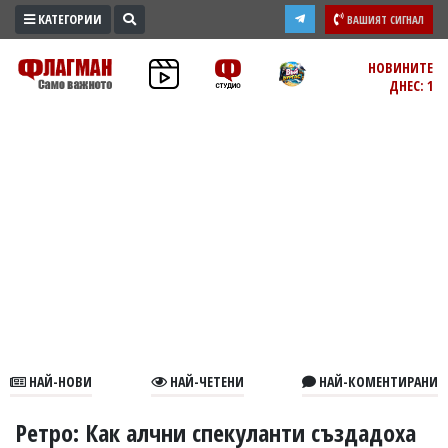
КАТЕГОРИИ
ВАШИЯТ СИГНАЛ
ПРОМО
НОВИНИТЕ
ДНЕС: 1
ЗОНА
ИЗБОРИ
2026
ПРАКТИЧНО
КУЛТУРА
ЗДРАВЕ
ПОЛИТИКА
ОБЩИНИ
ОБЩЕСТВО
ЛАЙФСТАЙЛ
НАЙ-НОВИ
НАЙ-ЧЕТЕНИ
НАЙ-КОМЕНТИРАНИ
ВОЙНАТА
В
Ретро: Как алчни спекуланти създадоха