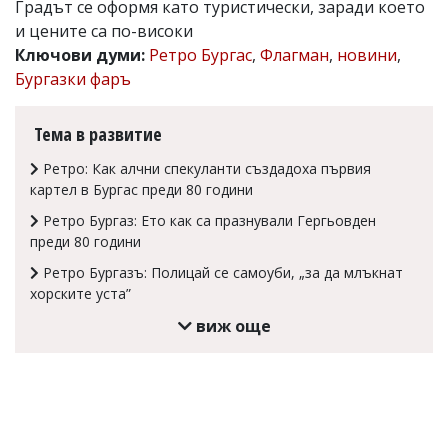
Градът се оформя като туристически, заради което
Коментарите
и цените са по-високи
под
Ключови думи:
Ретро Бургас
,
Флагман
,
новини
,
статиите
се
Бургазки фаръ
въвеждат
от
читателите
Тема в развитие
и
редакцията
Ретро: Как алчни спекуланти създадоха първия
не
картел в Бургас преди 80 години
носи
Ретро Бургаз: Ето как са празнували Гергьовден
отговорност
за
преди 80 години
тях!
Ретро Бургазъ: Полицай се самоуби, „за да млъкнат
Ако
откриете
хорските уста”
обиден
виж още
за
вас
коментар,
моля
сигнализирайте
ни!