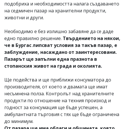
подобриха и необходимостта налага създаването
на седмичен пазар на хранителни продукти,
животни и други.
Необходимо е без излишно забавяне да се даде
едно правилно решение.
Твърдението на някои,
че в Бургас липсват условия за такъв пазар, е
заблуждение, насаждано от заинтересовани.
Пазарът ще запълни една празнота в
стопанския живот на града и околията.
Ще подейства и ще приближи консуматора до
производителя, от което и двамата ще имат
несъмнена полза. Контролът над хранителните
продукти по отношение на техния произход и
годност за консумация ще бъде успешен, а
амбулантната търговия с тях ще бъде ограничена
до минимум.
От пазара ще има облаги и общината, която