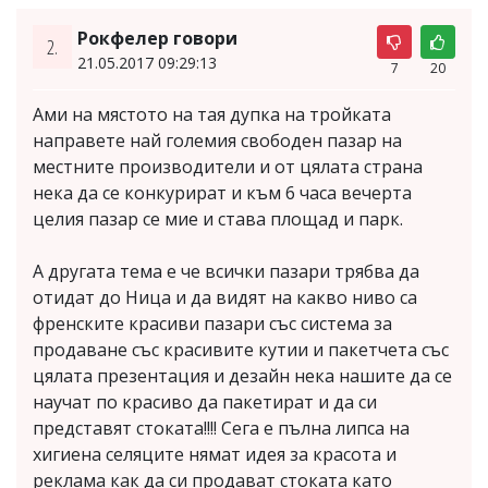
Рокфелер говори
2.
21.05.2017 09:29:13
7
20
Ами на мястото на тая дупка на тройката
направете най големия свободен пазар на
местните производители и от цялата страна
нека да се конкурират и към 6 часа вечерта
целия пазар се мие и става площад и парк.
А другата тема е че всички пазари трябва да
отидат до Ница и да видят на какво ниво са
френските красиви пазари със система за
продаване със красивите кутии и пакетчета със
цялата презентация и дезайн нека нашите да се
научат по красиво да пакетират и да си
представят стоката!!!! Сега е пълна липса на
хигиена селяците нямат идея за красота и
реклама как да си продават стоката като