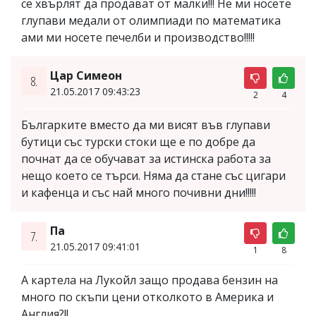
се хвърлят да продават от малки!!! Не ми носете
глупави медали от олимпиади по математика
ами ми носете печелби и производство!!!!!
Цар Симеон
8.
21.05.2017 09:43:23
2
4
Българките вместо да ми висят във глупави
бутици със турски стоки ще е по добре да
почнат да се обучават за истинска работа за
нещо което се търси. Няма да стане със цигари
и кафенца и със най много почивни дни!!!!!
Па
7.
21.05.2017 09:41:01
1
8
А картела на Лукойл защо продава бензин на
много по скъпи цени отколкото в Америка и
Англия?!!