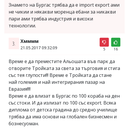
Знамето на Бургас трябва да е import export ами
не чикии и някакви моренца ебани за никакви
пари ами трябва индустрия и високи
технологии.
Хмммм
3.
21.05.2017 09:32:09
5
16
Време е да преместите Альошата във парк да
отворите Тройката за света за търговия и стига
със тея глупости!!! Време е Тройката да стане
най големия и най интегрирания пазар на
Евразия!!!!
Време е да влизат в Бургас по 100 кораба на ден
със стоки. И да излизат по 100 със export. Всяка
диплома от детска градина до средно училище
трябва да има основи на глобален бизнесмен и
бознесуоман.