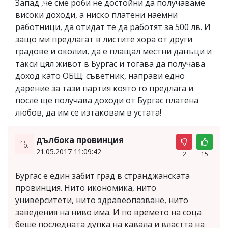
Запад ,че сме роби не достойни да получаваме
високи доходи, а ниско платени наемни
работници, да отидат те да работят за 500 лв. И
защо ми предлагат в листите хора от други
градове и околии, да е плащал местни данъци и
такси цял живот в Бургас и тогава да получава
доход като ОБЩ. съветник, направи едно
дарение за тази партия която го предлага и
после ще получава доходи от Бургас платена
любов, да им се изтаковам в устата!
дълбока провинция
16.
21.05.2017 11:09:42
2
15
Бургас е един забит град в странджанската
провинция. Нито икономика, нито
университети, нито здравеопазване, нито
заведения на ниво има. И по времето на соца
беше последната дупка на кавала и властта на