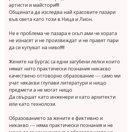
артисти и майстори!!!!
Общината да изследва най красовите пазари
във света като този в Ница и Лион.
Не е проблема че пазара е скъп ами че хората
не изнасят и не произвеждат и не правят пари
да си купуват на ниво!!!!!
Жените на Бургас са едни загубени лелки които
нямат нито практически познания никакво
качествено отговорно образование --- само ми
учат някакви глупави литератури и нищо
предмети а не могат нищо
Да свършат като инженери и като архитекти
или като технолози.
Образованието за жените е фиктивно и
никакво --- няма практически познания и не