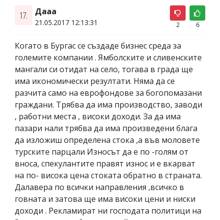
Дааа
17.
21.05.2017 12:13:31
2
6
Когато в Бургас се създаде бизнес среда за
големите компании . Ямболските и сливенските
мангали си отидат на село, тогава в града ще
има икономически резултати. Няма да се
разчита само на еврофондове за богопомазани
граждани. Трябва да има производство, заводи
, работни места , високи доходи. За да има
пазари нали трябва да има произведени блага
да изложиш определена стока ,а във моловете
турските парцали Износът да е по -голям от
вноса, спекулантите правят износ и е вкарват
на по- висока цена стоката обратно в страната.
Далавера по всички направления ,всичко в
говната и затова ще има високи цени и ниски
доходи . Рекламират ни господата политици на