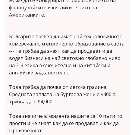
може да се конкурира със образованието на
французойките и китайките нито на
Американките.
Българите трябва да имат най технологичното
комерсиално и енжинерно образование в света
--- те трябва да знаят как да продават и да
водят бизнеси на най световно глобално ниво
на 3-4 езика включително и на китайски и
английски задължително.
Това трябва да почва от детска градина.
Средната заплата на Бургас за жени е $400 а
трябва да е $4,000.
Това значи че в момента нашите са 10 пъти по
прости и не знаят как да се продават и как да
Произвеждат.