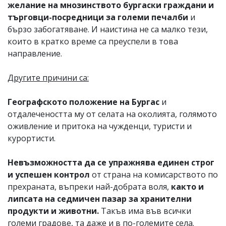
желание на мнозинството бургаски граждани и
търговци-посредници за големи печалби
и
бързо забогатяване. И наистина не са малко тези,
които в кратко време са преуспели в това
направление.
Другите причини са:
Географското положение на Бургас
и
отдалечеността му от селата на околията, голямото
оживление и притока на чужденци, туристи и
курортисти.
Невъзможността да се упражнява единен строг
и успешен контрол
от страна на комисарството по
прехраната, въпреки най-добрата воля,
както и
липсата на седмичен пазар за хранителни
продукти и животни.
Такъв има във всички
големи градове, та даже и в по-големите села.