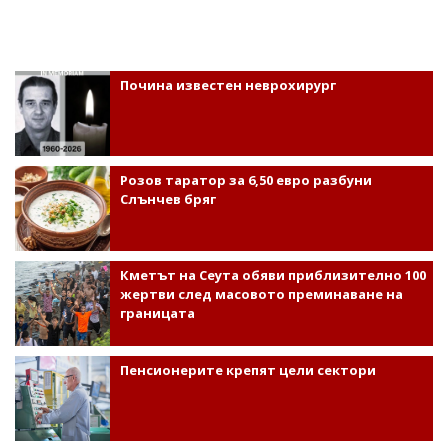
Почина известен неврохирург
Розов таратор за 6,50 евро разбуни
Слънчев бряг
Кметът на Сеута обяви приблизително 100
жертви след масовото преминаване на
границата
Пенсионерите крепят цели сектори