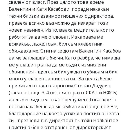
свален от власт. През цялото това време
Валентин и Катя Касабови, поради някакви
техни близки взаимоотношения с директора,
правеха всичко възможно да изкарат този
човек невинен. Използваха медиите, в които
работят за да ме оплюват. Изкарваха ме
всякакъв, лъжел съм, бил съм клеветник,
обиждаха ме. Стигна се дотам Валентин Касабов
да ме заплашва с биячи. Като разбра, че няма да
ме уплаши тръгна да ме съди с измислени
обвинения - щял съм бил уж да го убивам и бил
много уплашен за живота си... За целта беше
привикал в съда въпросния Степан Дадурян
(заедно с още 3-4 негови хора от СКАТ и НФСБ)
да лъжесвидетелстват срещу мен. Това, което
постигнаха беше да ме амбицират още повече,
благодарение на което успях да постигна целта
си - през юли т. г. директорът Стоян Налбантов
наистина беше отстранен от директорският