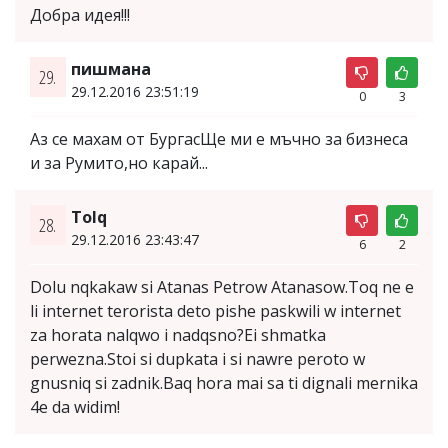
Добра идея!!!
пишмана
29.
29.12.2016 23:51:19
0
3
Аз се махам от БургасЩе ми е мъчно за бизнеса
и за Румито,но карай...
Tolq
28.
29.12.2016 23:43:47
6
2
Dolu nqkakaw si Atanas Petrow Atanasow.Toq ne e
li internet terorista deto pishe paskwili w internet
za horata nalqwo i nadqsno?Ei shmatka
perwezna.Stoi si dupkata i si nawre peroto w
gnusniq si zadnik.Baq hora mai sa ti dignali mernika
4e da widim!