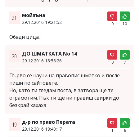
мойзъна
21.
29.12.2016 19:21:52
0
10
Обади цица...
ДО ШМАТКАТА No 14
20.
29.12.2016 18:58:26
0
7
Първо се научи на правопис шматко и после
пиши по сайтовете.
Но, като ти гледам поста, в затвора ще те
ограмотим. Пък ти ще ни правиш свирки до
безкрай хахаха
д-р по право Перата
19.
29.12.2016 18:40:17
1
6