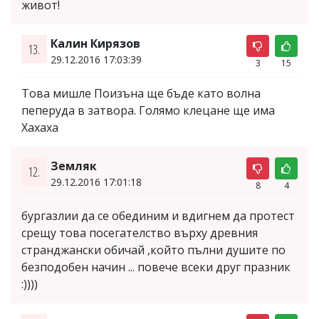
живот!
Калин Кирязов
13.
29.12.2016 17:03:39
3
15
Това мишле Поизъна ще бъде като волна
пеперуда в затвора. Голямо клецане ще има
Хахаха
Земляк
12.
29.12.2016 17:01:18
8
4
бургазлии да се обединим и вдигнем да протест
срещу това посегателство върху древния
странджански обичай ,който пълни душите по
безподобен начин ... повече всеки друг празник
:))))