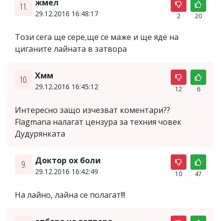
жмел
11.
29.12.2016 16:48:17
2
20
Този сега ще сере,ще се маже и ще яде на
циганите лайната в затвора
Хмм
10.
29.12.2016 16:45:12
12
6
Интересно защо изчезват коментари??
Flagmana налагат цензура за техния човек
Дудурянката
Доктор ох боли
9.
29.12.2016 16:42:49
10
47
На лайно, лайна се полагат!!!