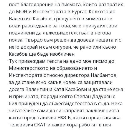
пост благодарение на писмата, които разпратих
до МОН и Инспектората в Бургас. Колкото до
Валентин Касабов, срещу него в момента се
води разследване за това, че е принудил свои
подчинени да лъжесвидетелстват в негова
полза. Твърдо съм решен да доведа нещата и с
него докрай и съм сигурен, че рано или късно
Касабов ще бъде изобличен.
Тук привеждам текста на едно мое писмо до
Министерството на образованието и
Инспектората относно директора Налбантов,
за да стане ясно какъв човек са защитавали
досега Валентин и Катя Касабови и да стане ясна
и причината, поради която Степан Дадурян е
бил принуден да лъжесвидетелства в съда. Нека
читателите сами да си направят заключенията
какво представлява НФСБ, какво представлява
телевизия СКАТ и какви хора работят в нея.