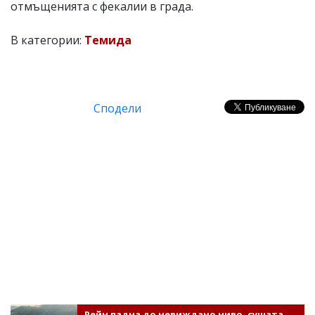
отмъщенията с фекалии в града.
В категории:
Темида
Сподели
Рейн падна до невиждано ниво, сушата