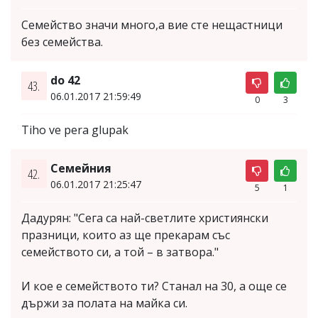
Семейство значи много,а вие сте нещастници
без семейства.
do 42
43.
06.01.2017 21:59:49
0
3
Tiho ve pera glupak
Семейния
42.
06.01.2017 21:25:47
5
1
Дадурян: "Сега са най-светлите християнски
празници, които аз ще прекарам със
семейството си, а той – в затвора."
И кое е семейството ти? Станал на 30, а още се
държи за полата на майка си.