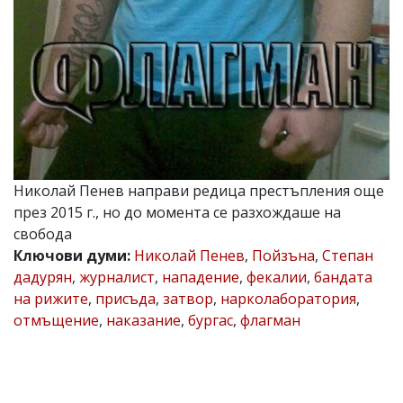
Коментарите
под
статиите
се
въвеждат
от
читателите
и
редакцията
не
носи
Николай Пенев направи редица престъпления още
отговорност
през 2015 г., но до момента се разхождаше на
за
тях!
свобода
Ако
Ключови думи:
Николай Пенев
,
Пойзъна
,
Степан
откриете
дадурян
,
журналист
,
нападение
,
фекалии
,
бандата
обиден
за
на рижите
,
присъда
,
затвор
,
нарколаборатория
,
вас
отмъщение
,
наказание
,
бургас
,
флагман
коментар,
моля
сигнализирайте
ни!