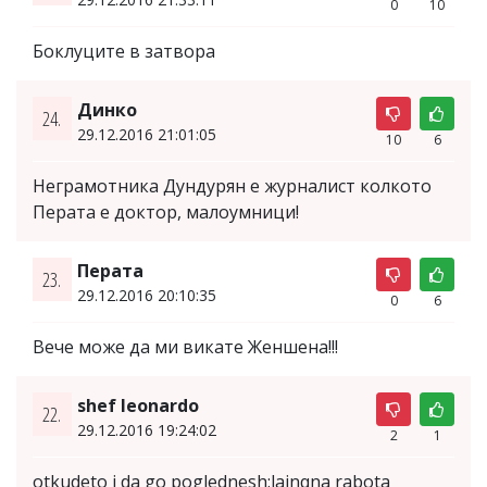
0
10
Боклуците в затвора
Динко
24.
29.12.2016 21:01:05
10
6
Неграмотника Дундурян е журналист колкото
Перата е доктор, малоумници!
Перата
23.
29.12.2016 20:10:35
0
6
Вече може да ми викате Женшена!!!
shef leonardo
22.
29.12.2016 19:24:02
2
1
otkudeto i da go poglednesh:lainqna rabota