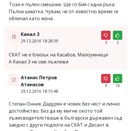
Този е пълен смешник. Ще го бия с една ръка.
Пълна шматка. Чувам, че от известно време се
обличал като жена.
Канал 3
18.
29.12.2016 18:28:39
3
2
СКАТ не е близък на Касабов. Малоумници
А Канал 3 не сме лъжливи
Атанас Петров
17.
Атанасов
8
18
29.12.2016 18:15:48
Степан Онник Дадурян е човек без чест и лично
достойнство. Без да му мигне окото той
лъжесвидетелстваше в български държавен съд
заедно с други подлоги на СКАТ и Десант в