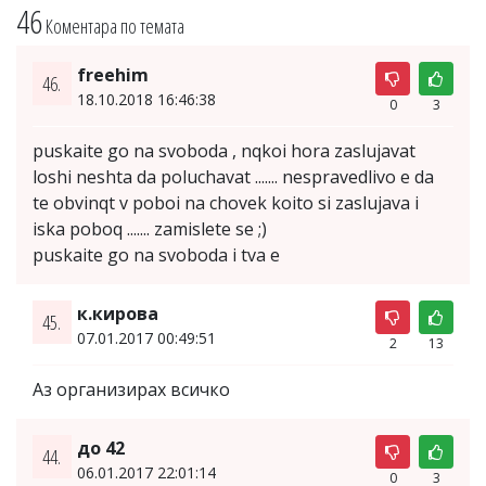
46
Коментара по темата
freehim
46.
18.10.2018 16:46:38
0
3
puskaite go na svoboda , nqkoi hora zaslujavat
loshi neshta da poluchavat ....... nespravedlivo e da
te obvinqt v poboi na chovek koito si zaslujava i
iska poboq ....... zamislete se ;)
puskaite go na svoboda i tva e
к.кирова
45.
07.01.2017 00:49:51
2
13
Аз организирах всичко
до 42
44.
06.01.2017 22:01:14
0
3