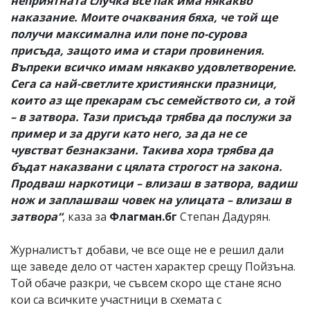
неприятната случка все пак има някакво
наказание. Моите очаквания бяха, че той ще
получи максимална или поне по-сурова
присъда, защото има и стари провинения.
Въпреки всичко имам някакво удовлетворение.
Сега са най-светлите християнски празници,
които аз ще прекарам със семейството си, а той
– в затвора. Тази присъда трябва да послужи за
пример и за други като него, за да не се
чувстват безнакзани. Такива хора трябва да
бъдат наказвани с цялата строгост на закона.
Продваш наркотици – влизаш в затвора, вадиш
нож и заплашваш човек на улицата – влизаш в
затвора“
, каза за
Флагман.бг
Степан Дадурян.
Журналистът добави, че все още не е решил дали
ще заведе дело от частен характер срещу Пойзъна.
Той обаче разкри, че съвсем скоро ще стане ясно
кои са всичките участници в схемата с