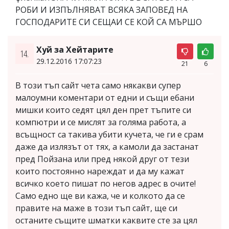
РОБИ И ИЗПЪЛНЯВАТ ВСЯКА ЗАПОВЕД НА
ГОСПОДАРИТЕ СИ СЕЩАИ СЕ КОЙ СА МЪРШО
Хуй за Хейтарите
14.
29.12.2016 17:07:23
21
6
В този тъп сайт чета само някакви супер
малоумни коментари от едни и същи ебани
мишки които седят цял ден прет тъпите си
компютри и се мислят за голяма работа, а
всъщност са такива убити кучета, че ги е срам
даже да излязът от тях, а камоли да застанат
пред Пойзана или пред някой друг от тези
които постоянно нареждат и да му кажат
всичко което пишат по негов адрес в очите!
Само едно ще ви кажа, че и колкото да се
правите на маже в този тъп сайт, ще си
останите същите шматки каквите сте за цял