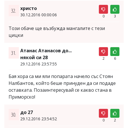
христо
32.
30.12.2016 00:00:06
0
3
Този обаче ще възбужда мангалите с тези
цицки
Атанас Атанасов до...
31.
някой си 28
2
6
29.12.2016 23:57:55
Бая хора са ми яли попарата начело със Стоян
Налбантов, който беше принуден да си подаде
оставката. Позаинтересувай се какво стана в
Приморско!
до 27
30.
29.12.2016 23:54:52
0
2