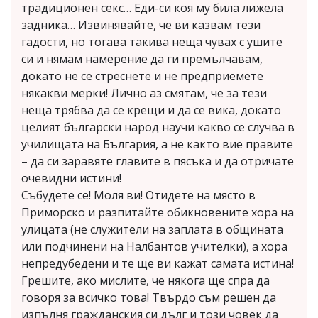
традиционен секс… Еди-си коя му била лижела
задника… Извинявайте, че ви казвам тези
гадости, но тогава такива неща чувах с ушите
си и нямам намерение да ги премълчавам,
докато не се стреснете и не предприемете
някакви мерки! Лично аз смятам, че за тези
неща трябва да се крещи и да се вика, докато
целият български народ научи какво се случва в
училищата на България, а не както вие правите
– да си заравяте главите в пясъка и да отричате
очевидни истини!
Събудете се! Моля ви! Отидете на място в
Приморско и разпитайте обикновените хора на
улицата (не служители на заплата в общината
или подчинени на Налбантов учителки), а хора
непредубедени и те ще ви кажат самата истина!
Грешите, ако мислите, че някога ще спра да
говоря за всичко това! Твърдо съм решен да
изпълня гражданския си дълг и този човек да