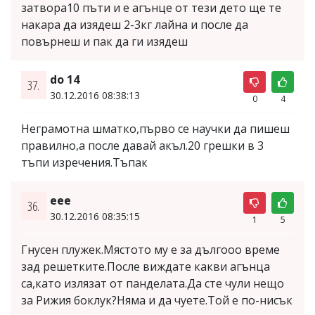
затвора10 пъти и е агънце от тези дето ще те
накара да изядеш 2-3кг лайна и после да
повърнеш и пак да ги изядеш
do 14
37.
30.12.2016 08:38:13
0
4
Неграмотна шматко,първо се научки да пишеш
правилно,а после давай акъл.20 грешки в 3
тъпи изречения.Тъпак
eee
36.
30.12.2016 08:35:15
1
5
Гнусен плужек.Мястото му е за дългооо време
зад решетките.После виждате какви агънца
са,като излязат от панделата.Да сте чули нещо
за Рижия боклук?Няма и да чуете.Той е по-нисък