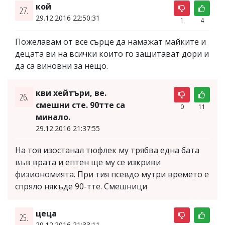
кой
27.
29.12.2016 22:50:31
1
4
Пожелавам от все сърце да намажат майките и
децата ви на всички които го защитават дори и
да са виновни за нещо.
кви хейтъри, ве.
26.
смешни сте. 90тте са
0
11
минало.
29.12.2016 21:37:55
На тоя изостанал тюфлек му трябва една бата
във врата и ептен ще му се изкриви
физиономията. При тия псевдо мутри времето е
спряло някъде 90-тте. Смешници
цеца
25.
29.12.2016 21:33:11