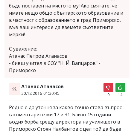
бъде поставен на мястото му! Ако смятате, че
имате нещо общо с българското образование и
в частност с образованието в град Приморско,
във ваш интерес е да вземете съответните
мерки!
С уважение:
Атанас Петров Атанасов
- бивш учител в СОУ "Н. Й. Вапцаров" -
Приморско
Атанас Атанасов
33.
30.12.2016 01:30:45
0
14
Редно е да уточня за какво точно става въпрос
в коментарите ми 17 и 31. Близо 15 години
водих борба срещу директора на училището в
Приморско Стоян Налбантов с цел той да бъде