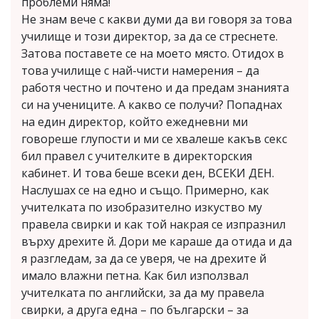
проблеми няма!
Не знам вече с какви думи да ви говоря за това
училище и този директор, за да се стреснете.
Затова поставете се на моето място. Отидох в
това училище с най-чисти намерения – да
работя честно и почтено и да предам знанията
си на учениците. А какво се получи? Попаднах
на един директор, който ежедневни ми
говореше глупости и ми се хвалеше какъв секс
бил правел с учителките в директорския
кабинет. И това беше всеки ден, ВСЕКИ ДЕН.
Наслушах се на едно и също. Примерно, как
учителката по изобразително изкуство му
правела свирки и как той накрая се изпразнил
върху дрехите й. Дори ме караше да отида и да
я разгледам, за да се уверя, че на дрехите й
имало влажни петна. Как бил използвал
учителката по английски, за да му правела
свирки, а друга една – по български – за