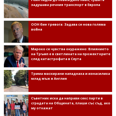
задушава речния транспорт в Европа
ООН бие тревога: Задава се нова голяма
война
Мароко се чувства окуражено: Влиянието
на Тръмп е в светлината на прожекторите
след катастрофата в Сеута
Трима маскирани нападнаха и изнасилиха
млад мъж в Англия
Съветник иска да направи секс парти в
сградата на Общината, плаши със съд, ако
му откажат