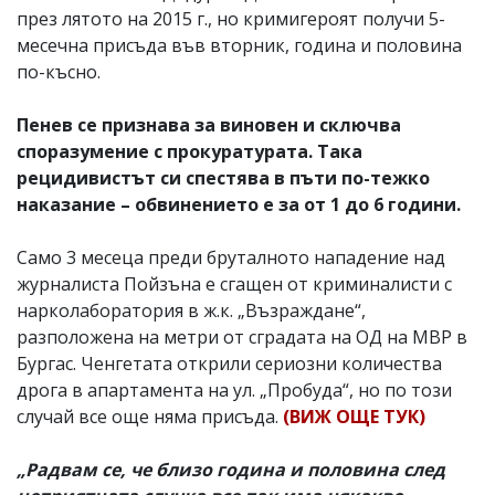
през лятото на 2015 г., но кримигероят получи 5-
месечна присъда във вторник, година и половина
по-късно.
Пенев се признава за виновен и сключва
споразумение с прокуратурата. Така
рецидивистът си спестява в пъти по-тежко
наказание – обвинението е за от 1 до 6 години.
Само 3 месеца преди бруталното нападение над
журналиста Пойзъна е сгащен от криминалисти с
нарколаборатория в ж.к. „Възраждане“,
разположена на метри от сградата на ОД на МВР в
Бургас. Ченгетата открили сериозни количества
дрога в апартамента на ул. „Пробуда“, но по този
случай все още няма присъда.
(ВИЖ ОЩЕ ТУК)
„Радвам се, че близо година и половина след