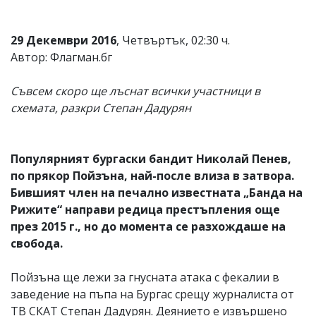
29 Декември 2016
, Четвъртък, 02:30 ч.
Автор: Флагман.бг
Съвсем скоро ще лъснат всички участници в
схемата, разкри Степан Дадурян
Популярният бургаски бандит Николай Пенев,
по прякор Пойзъна, най-после влиза в затвора.
Бившият член на печално известната „Банда на
Рижите“ направи редица престъпления още
през 2015 г., но до момента се разхождаше на
свобода.
Пойзъна ще лежи за гнусната атака с фекалии в
заведение на пъпа на Бургас срещу журналиста от
ТВ СКАТ Степан Дадурян. Деянието е извършено