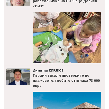
работилничка на НЧ "Гоце Делчев
-1943"
Димитър КИРЯКОВ
Гърция засили проверките по
плажовете, глобите стигнаха 73 000
евро