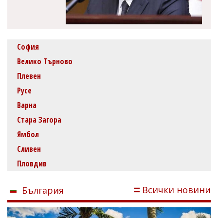
София
Велико Търново
Плевен
Русе
Варна
Стара Загора
Ямбол
Сливен
Пловдив
Всички новини
България