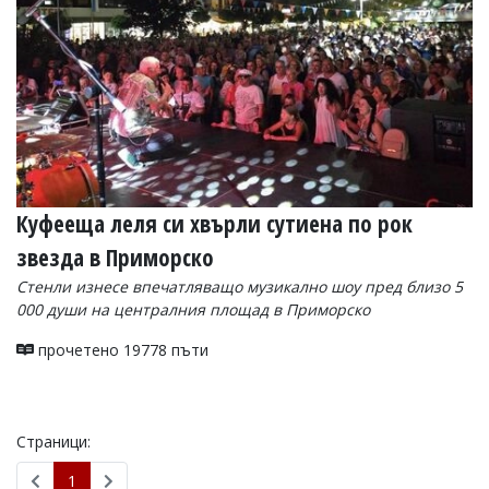
Куфееща леля си хвърли сутиена по рок
звезда в Приморско
Стенли изнесе впечатляващо музикално шоу пред близо 5
000 души на централния площад в Приморско
прочетено 19778 пъти
Страници:
1