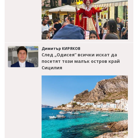
Димитър КИРЯКОВ
След „Одисея“ всички искат да
посетят този малък остров край
Сицилия