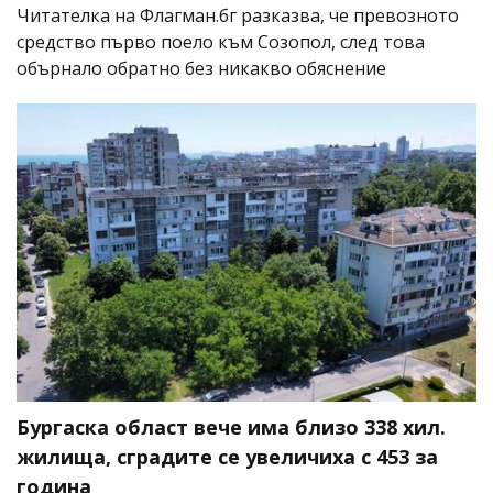
Читателка на Флагман.бг разказва, че превозното
средство първо поело към Созопол, след това
обърнало обратно без никакво обяснение
Бургаска област вече има близо 338 хил.
жилища, сградите се увеличиха с 453 за
година