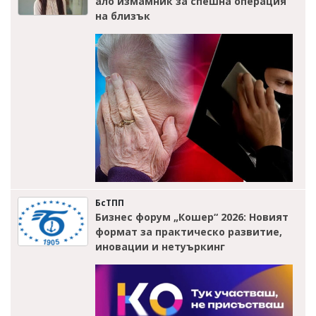
ало измамник за спешна операция
на близък
БсТПП
Бизнес форум „Кошер“ 2026: Новият
формат за практическо развитие,
иновации и нетуъркинг