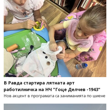
В Равда стартира лятната арт
работилничка на НЧ "Гоце Делчев -1943"
Нов акцент в програмата са заниманията по шиене