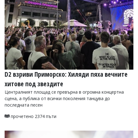
УКРАЙНА
СПОРТ
РАЗСЛЕДВАНЕ
БИЗНЕС
ЮГ
Управители:
Веселин
Василев,
D2 взриви Приморско: Хиляди пяха вечните
email:
v.vasilev@flagman.bg
хитове под звездите
Катя
Касабова,
Централният площад се превърна в огромна концертна
еmail:
k.kassabova@flagman.bg
сцена, а публика от всички поколения танцува до
последната песен
Главен
редактор:
прочетено 2374 пъти
Иван
Колев,
email:
office@flagman.bg