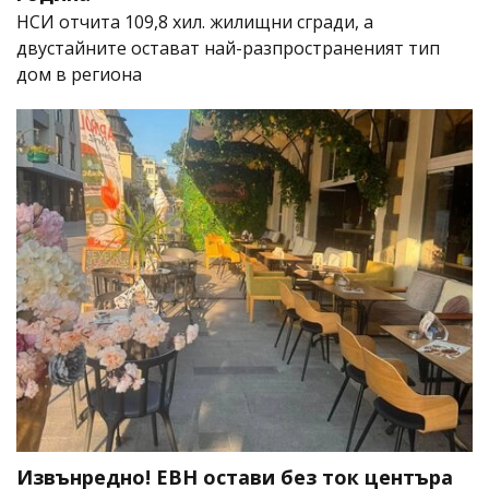
НСИ отчита 109,8 хил. жилищни сгради, а
двустайните остават най-разпространеният тип
дом в региона
Извънредно! ЕВН остави без ток центъра