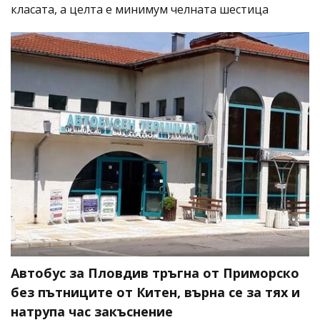
класата, а целта е минимум челната шестица
Автобус за Пловдив тръгна от Приморско
без пътниците от Китен, върна се за тях и
натрупа час закъснение