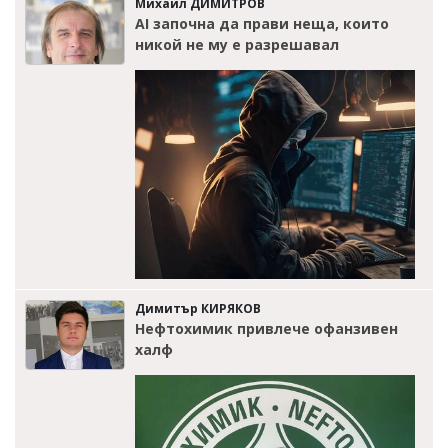
Михаил ДИМИТРОВ
AI започна да прави неща, които
никой не му е разрешавал
Димитър КИРЯКОВ
Нефтохимик привлече офанзивен
халф