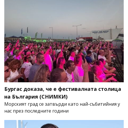
Бургас доказа, че е фестивалната столица
на България (СНИМКИ)
Морският град се затвърди като най-събитийния у
нас през последните години