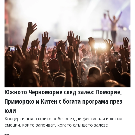
Коментарите
под
статиите
се
въвеждат
от
читателите
и
редакцията
не
носи
отговорност
за
тях!
Ако
откриете
Южното Черноморие след залез: Поморие,
обиден
за
Приморско и Китен с богата програма през
вас
юли
коментар,
моля
Концерти под открито небе, звездни фестивали и летни
сигнализирайте
емоции, които започват, когато слънцето залезе
ни!