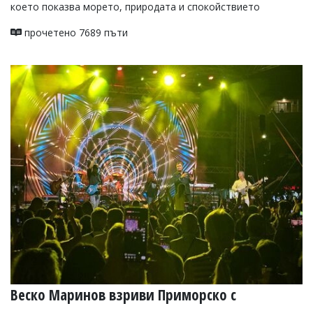
което показва морето, природата и спокойствието
прочетено 7689 пъти
Веско Маринов взриви Приморско с