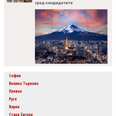
сред кандидатите
София
Велико Търново
Плевен
Русе
Варна
Стара Загора