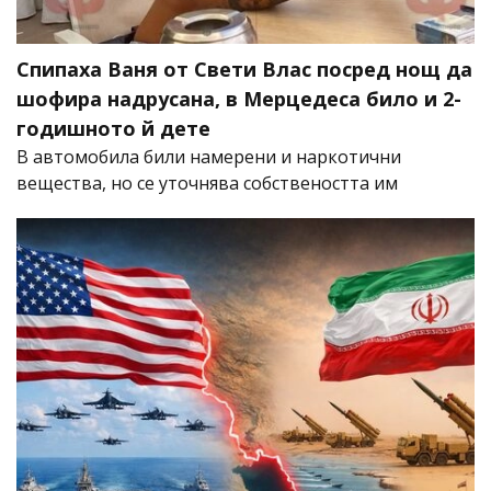
Спипаха Ваня от Свети Влас посред нощ да
шофира надрусана, в Мерцедеса било и 2-
годишното й дете
В автомобила били намерени и наркотични
вещества, но се уточнява собствеността им