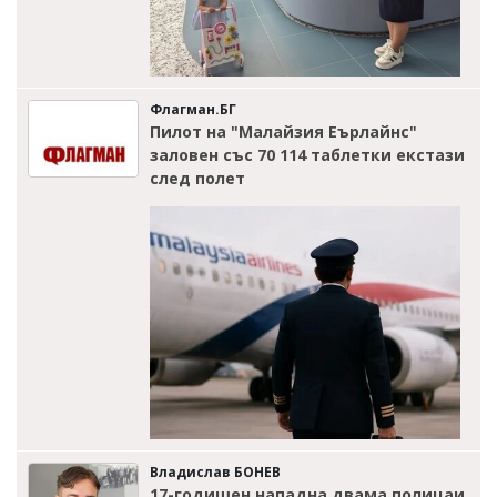
Флагман.БГ
Пилот на "Малайзия Еърлайнс"
заловен със 70 114 таблетки екстази
след полет
Владислав БОНЕВ
17-годишен нападна двама полицаи,