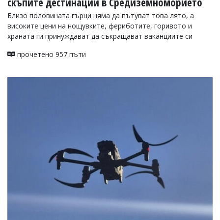
скъпите дестинации в Средиземноморието
Близо половината гърци няма да пътуват това лято, а
високите цени на нощувките, фериботите, горивото и
храната ги принуждават да съкращават ваканциите си
прочетено 957 пъти