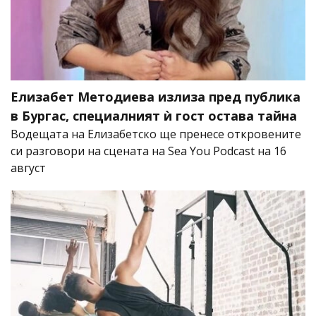
Елизабет Методиева излиза пред публика
в Бургас, специалният ѝ гост остава тайна
Водещата на Елизабетско ще пренесе откровените
си разговори на сцената на Sea You Podcast на 16
август