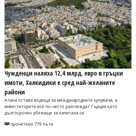
УКРАЙНА
СПОРТ
РАЗСЛЕДВАНЕ
БИЗНЕС
ЮГ
Управители:
Веселин
Василев,
Чужденци наляха 12,4 млрд. евро в гръцки
email:
v.vasilev@flagman.bg
имоти, Халкидики е сред най-желаните
Катя
Касабова,
райони
еmail:
k.kassabova@flagman.bg
Атина остава водеща за международните купувачи, а
Главен
инвеститорите все по-често разглеждат Гърция като
редактор:
дългосрочно убежище за капитала си
Иван
Колев,
прочетено 779 пъти
email:
office@flagman.bg