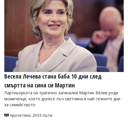
Весела Лечева стана баба 10 дни след
смъртта на сина си Мартин
Партньорката на трагично загиналия Мартин Велев роди
момиченце, което донесе лъч светлина в най-тежките дни
за семейството
прочетено 2933 пъти