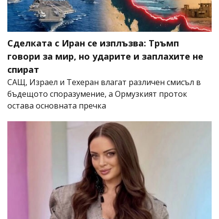
Сделката с Иран се изплъзва: Тръмп
говори за мир, но ударите и заплахите не
спират
САЩ, Израел и Техеран влагат различен смисъл в
бъдещото споразумение, а Ормузкият проток
остава основната пречка