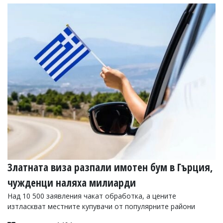
Коментарите
под
статиите
се
въвеждат
от
читателите
и
редакцията
не
носи
отговорност
за
тях!
Ако
откриете
обиден
за
Златната виза разпали имотен бум в Гърция,
вас
чужденци наляха милиарди
коментар,
моля
Над 10 500 заявления чакат обработка, а цените
сигнализирайте
изтласкват местните купувачи от популярните райони
ни!