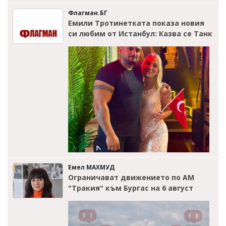
Флагман.БГ
Емили Тротинетката показа новия
си любим от Истанбул: Казва се Танк
Емел МАХМУД
Ограничават движението по АМ
"Тракия" към Бургас на 6 август