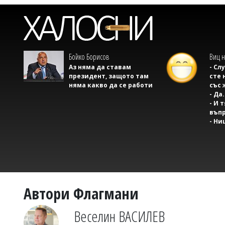
Бойко Борисов
Виц н
Аз няма да ставам
- Сл
президент, защото там
сте 
няма какво да се работи
със 
- Да.
- И 
въпр
- Ни
Автори Флагмани
Веселин ВАСИЛЕВ