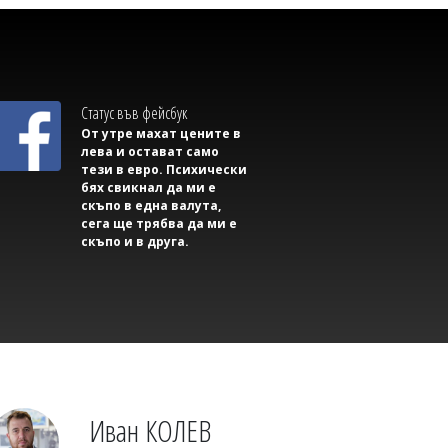
Статус във фейсбук
От утре махат цените в
лева и остават само
тези в евро. Психически
бях свикнал да ми е
Георги РУСЧЕВ
скъпо в една валута,
На косъм от трагедия на
сега ще трябва да ми е
Подбалканския път: Камион спука
скъпо и в друга.
гума и едва не премаза кола
Иван КОЛЕВ