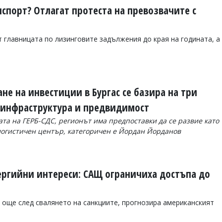
спорт? Отлагат протеста на превозвачите с
 главницата по лизинговите задължения до края на годината, а
е на инвестиции в Бургас се базира на три
, инфраструктура и предвидимост
ата на ГЕРБ-СДС, регионът има предпоставки да се развие като
логистичен център, категоричен е Йордан Йорданов
нергийни интереси: САЩ ограничиха достъпа до
 още след свалянето на санкциите, прогнозира американският