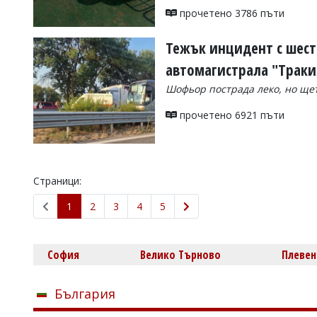
прочетено 3786 пъти
Тежък инцидент с шест
автомагистрала "Траки
Шофьор пострада леко, но ще
прочетено 6921 пъти
Страници:
1
2
3
4
5
София
Велико Търново
Плевен
България