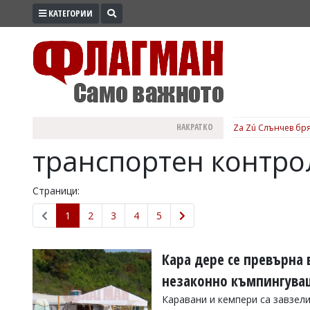
КАТЕГОРИИ
ПРОМО
ЗОНА
ИЗБОРИ
2026
ПРАКТИЧНО
НАКРАТКО
Za Zú Слънчев бря
КУЛТУРА
транспортен контро
ЗДРАВЕ
ПОЛИТИКА
Страници:
ОБЩИНИ
1
2
3
4
5
ОБЩЕСТВО
ЛАЙФСТАЙЛ
Кара дере се превърна 
ВОЙНАТА
незаконно къмпингув
В
Каравани и кемпери са завзели