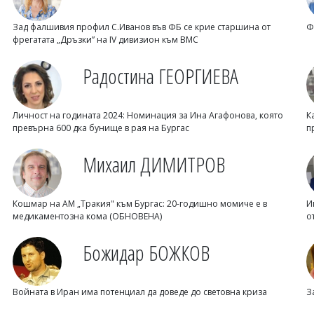
Зад фалшивия профил С.Иванов във ФБ се крие старшина от
Ф
фрегатата „Дръзки” на IV дивизион към ВМС
Радостина ГЕОРГИЕВА
Личност на годината 2024: Номинация за Ина Агафонова, която
К
превърна 600 дка бунище в рая на Бургас
п
Михаил ДИМИТРОВ
Кошмар на АМ „Тракия" към Бургас: 20-годишно момиче е в
И
медикаментозна кома (ОБНОВЕНА)
о
Божидар БОЖКОВ
Войната в Иран има потенциал да доведе до световна криза
З