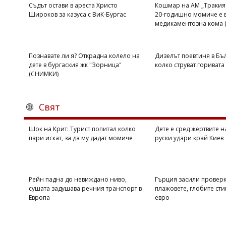
Съдът остави в ареста Христо
Кошмар на АМ „Тракия"
Широков за казуса с ВиК-Бургас
20-годишно момиче е 
медикаментозна кома
Познавате ли я? Открадна колело на
Дизелът поевтиня в Бъл
дете в бургаския жк "Зорница"
колко струват горивата
(СНИМКИ)
Свят
Шок на Крит: Турист попитал колко
Дете е сред жертвите 
пари искат, за да му дадат момиче
руски удари край Киев
Рейн падна до невиждано ниво,
Гърция засили проверк
сушата задушава речния транспорт в
плажовете, глобите сти
Европа
евро