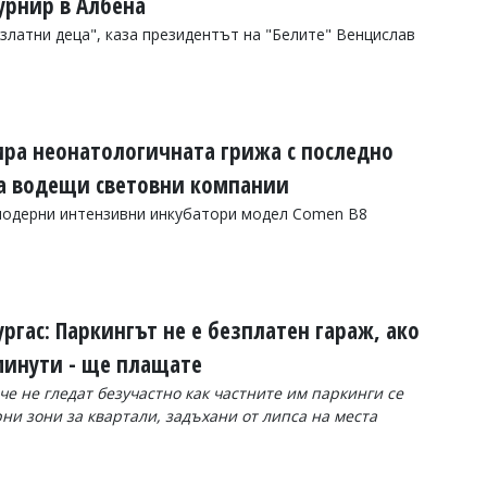
урнир в Албена
златни деца", каза президентът на "Белите" Венцислав
ра неонатологичната грижа с последно
на водещи световни компании
модерни интензивни инкубатори модел Comen B8
ургас: Паркингът не е безплатен гараж, ако
 минути - ще плащате
че не гледат безучастно как частните им паркинги се
и зони за квартали, задъхани от липса на места