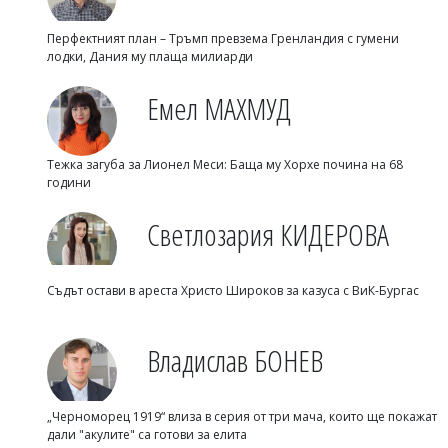
Перфектният план – Тръмп превзема Гренландия с гумени
лодки, Дания му плаща милиарди
Емел МАХМУД
Тежка загуба за Лионел Меси: Баща му Хорхе почина на 68
години
Светлозария КИДЕРОВА
Съдът остави в ареста Христо Широков за казуса с ВиК-Бургас
Владислав БОНЕВ
„Черноморец 1919“ влиза в серия от три мача, които ще покажат
дали "акулите" са готови за елита