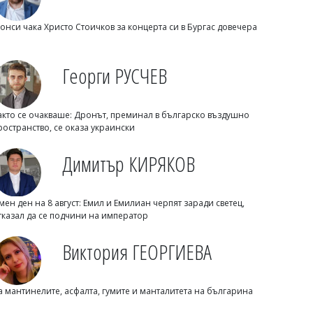
онси чака Христо Стоичков за концерта си в Бургас довечера
Светлозария КИДЕРОВА
Дизелът поевтиня в България: Ето
Георги РУСЧЕВ
колко струват горивата днес
акто се очакваше: Дронът, преминал в българско въздушно
ространство, се оказа украински
Димитър КИРЯКОВ
мен ден на 8 август: Емил и Емилиан черпят заради светец,
тказал да се подчини на император
Виктория ГЕОРГИЕВА
Светлозария КИДЕРОВА
Главчев си прави отвод от одитите за
периода, в който беше служебен
а мантинелите, асфалта, гумите и манталитета на българина
премиер