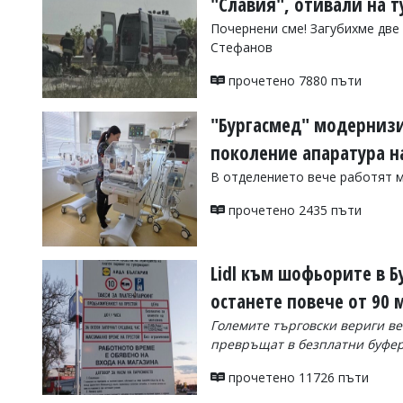
"Славия", отивали на т
Коментарите
Почернени сме! Загубихме две 
под
Стефанов
статиите
се
прочетено 7880 пъти
въвеждат
от
читателите
"Бургасмед" модернизи
и
поколение апаратура 
редакцията
не
В отделението вече работят 
носи
отговорност
прочетено 2435 пъти
за
тях!
Ако
откриете
Lidl към шофьорите в Б
обиден
за
останете повече от 90
вас
Големите търговски вериги ве
коментар,
моля
превръщат в безплатни буферн
сигнализирайте
ни!
прочетено 11726 пъти