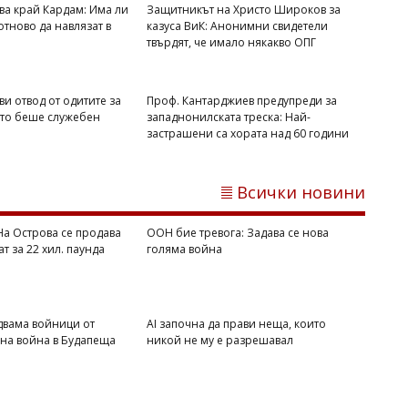
ива край Кардам: Има ли
Защитникът на Христо Широков за
Георги РУСЧЕВ
отново да навлязат в
казуса ВиК: Анонимни свидетели
Google реже Gmail: Популярна функция
твърдят, че имало някакво ОПГ
за изпращане на имейли спира от
януари 2027 г.
ви отвод от одитите за
Проф. Кантарджиев предупреди за
йто беше служебен
западнонилската треска: Най-
застрашени са хората над 60 години
Всички новини
 На Острова се продава
ООН бие тревога: Задава се нова
ат за 22 хил. паунда
голяма война
Флагман.БГ
Бум на външен отит след морето:
двама войници от
AI започна да прави неща, които
Лекари предупреждават за ухото на
вна война в Будапеща
никой не му е разрешавал
плувеца