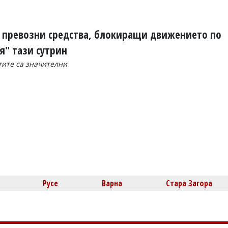
 превозни средства, блокиращи движението по
я" тази сутрин
тите са значителни
Русе
Варна
Стара Загора