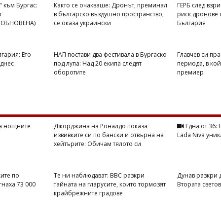
 към Бургас:
Както се очакваше: Дронът, преминал
ГЕРБ след взр
в
в българско въздушно пространство,
риск дронове 
 (ОБНОВЕНА)
се оказа украински
България
гария: Ето
НАП постави два фестивала в Бургаско
Главчев си пра
 днес
под лупа: Над 20 екипа следят
периода, в ко
оборотите
премиер
на нощните
Джорджина на Роналдо показа
Една от 36:
извивките си по бански и отвърна на
Lada Niva уник
хейтърите: Обичам тялото си
ите по
Те ни наблюдават: BBC разкри
Дунав разкри 
гнаха 73 000
тайната на гларусите, които тормозят
Втората свето
крайбрежните градове