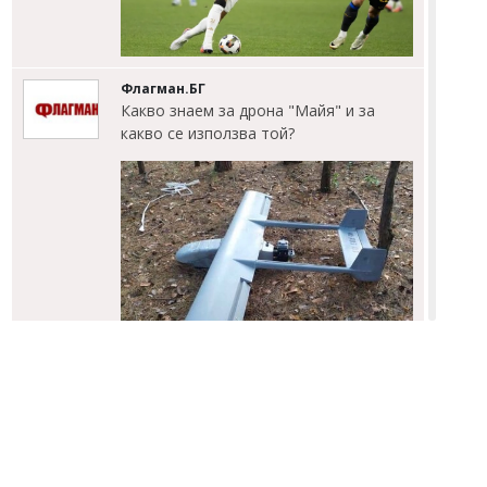
Флагман.БГ
Какво знаем за дрона "Майя" и за
какво се използва той?
Емел МАХМУД
Тежка загуба за Лионел Меси: Баща
му Хорхе почина на 68 години