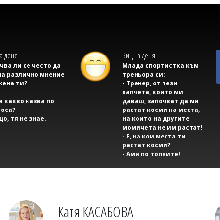
а деня
Виц на деня
учва ли се често да
Млада спортистка към
на различно мнение
треньора си:
жена ти?
- Тренер, от тези
хапчета, които ми
тя какво казва по
даваш, започват да ми
оса?
растат косми на места,
що, тя не знае.
на които на другите
момичета не им растат!
- Е, на кои места ти
растат косми?
- Ами по топките!
Катя КАСАБОВА