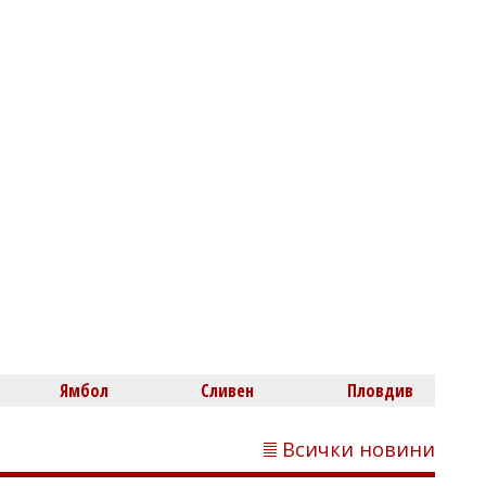
Флагман.БГ
Костадинов за нахлулия дрон: Какъв е
дронът? Украински, руски или ирански?
Ямбол
Сливен
Пловдив
Всички новини