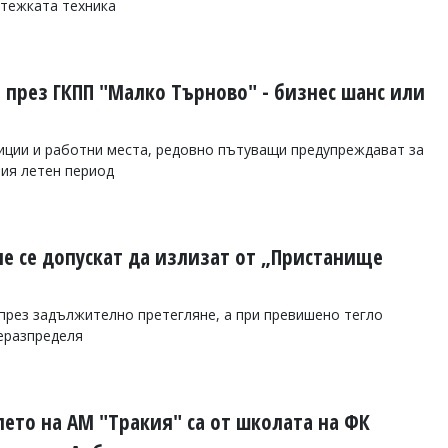
 тежката техника
 през ГКПП "Малко Търново" - бизнес шанс или
иции и работни места, редовно пътуващи предупреждават за
ия летен период
е се допускат да излизат от „Пристанище
през задължително претегляне, а при превишено тегло
еразпределя
лето на АМ "Тракия" са от школата на ФК