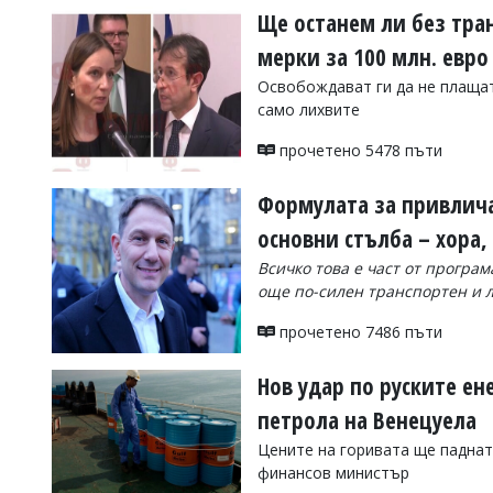
Ще останем ли без тран
мерки за 100 млн. евро
Освобождават ги да не плащат
само лихвите
прочетено 5478 пъти
Формулата за привличан
основни стълба – хора
Всичко това е част от програм
още по-силен транспортен и 
прочетено 7486 пъти
Нов удар по руските е
петрола на Венецуела
Цените на горивата ще паднат
финансов министър