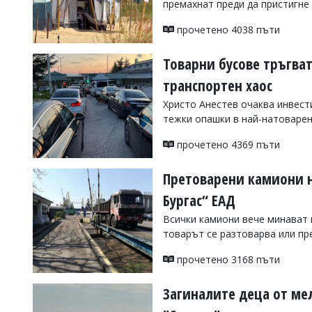
премахнат преди да пристигне
УКРАЙНА
СПОРТ
прочетено 4038 пъти
РАЗСЛЕДВАНЕ
Товарни бусове тръгват
БИЗНЕС
транспортен хаос
ЮГ
Христо Анестев очаква инвест
тежки опашки в най-натоварен
Управители:
Веселин
прочетено 4369 пъти
Василев,
email:
Претоварени камиони н
v.vasilev@flagman.bg
Катя
Бургас“ ЕАД
Касабова,
еmail:
k.kassabova@flagman.bg
Всички камиони вече минават 
товарът се разтоварва или пр
Главен
редактор:
прочетено 3168 пъти
Иван
Колев,
email:
Загиналите деца от ме
office@flagman.bg