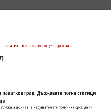
г с нова визия и още по-високо кулинарно ниво
л
в палатков град: Държавата погна стотици
ащи
 плажа и дюните, а нарушителите получиха срок да ги