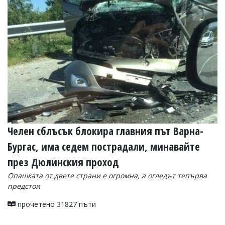
Челен сблъсък блокира главния път Варна-
Бургас, има седем пострадали, минавайте
през Дюлинския проход
Опашката от двете страни е огромна, а огледът тепърва
предстои
прочетено 31827 пъти