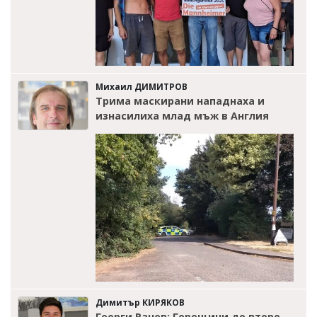
Михаил ДИМИТРОВ
Трима маскирани нападнаха и
изнасилиха млад мъж в Англия
Димитър КИРЯКОВ
Георги Рачев: Горещини до второ