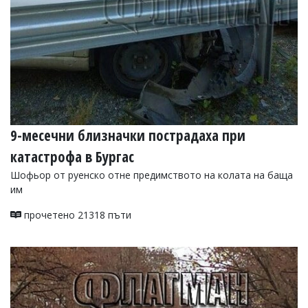
9-месечни близначки пострадаха при
катастрофа в Бургас
Шофьор от руенско отне предимството на колата на баща
им
прочетено 21318 пъти