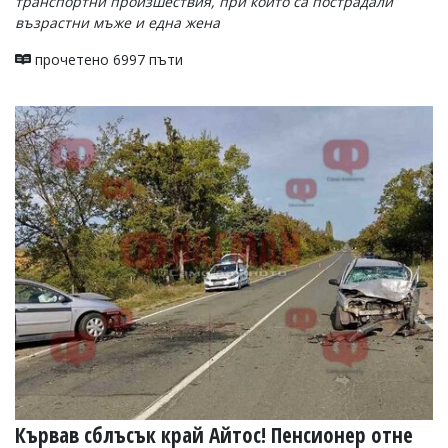
транспортни произшествия, при които са пострадали
възрастни мъже и една жена
прочетено 6997 пъти
Кървав сблъсък край Айтос! Пенсионер отне