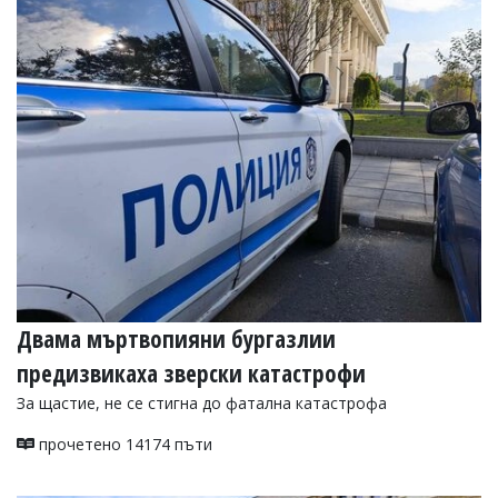
Коментарите
под
статиите
се
въвеждат
от
читателите
и
редакцията
не
носи
отговорност
за
тях!
Ако
откриете
Двама мъртвопияни бургазлии
обиден
за
предизвикаха зверски катастрофи
вас
За щастие, не се стигна до фатална катастрофа
коментар,
моля
прочетено 14174 пъти
сигнализирайте
ни!