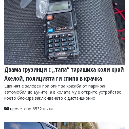
УКРАЙНА
СПОРТ
РАЗСЛЕДВАНЕ
БИЗНЕС
ЮГ
Управители:
Веселин
Василев,
Двама грузинци с „тапа“ тарашиха коли край
email:
v.vasilev@flagman.bg
Ахелой, полицията ги спипа в крачка
Катя
Касабова,
Единият е заловен при опит за кражба от паркиран
еmail:
k.kassabova@flagman.bg
автомобил до Буните, а в колата му е открито устройство,
което блокира заключването с дистанционно
Главен
редактор:
прочетено 6532 пъти
Иван
Колев,
email:
office@flagman.bg