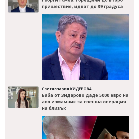
пришествие, идват до 39 градуса
Светлозария КИДЕРОВА
Баба от Зидарово даде 5000 евро на
ало измамник за спешна операция
на близък