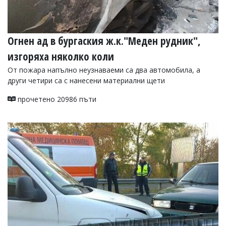
Огнен ад в бургаския ж.к."Меден рудник",
изгоряха няколко коли
От пожара напълно неузнаваеми са два автомобила, а
други четири са с нанесени материални щети
прочетено 20986 пъти