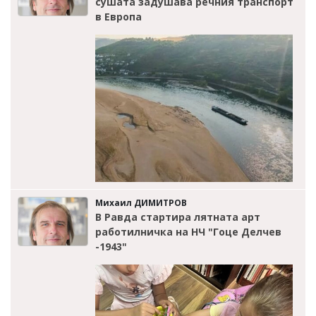
сушата задушава речния транспорт
в Европа
Михаил ДИМИТРОВ
В Равда стартира лятната арт
работилничка на НЧ "Гоце Делчев
-1943"