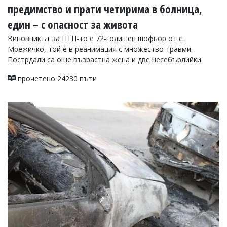
предимство и прати четирима в болница,
един – с опасност за живота
Виновникът за ПТП-то е 72-годишен шофьор от с.
Мрежичко, той е в реанимация с множество травми.
Пострдали са още възрастна жена и две несебърлийки
прочетено 24230 пъти