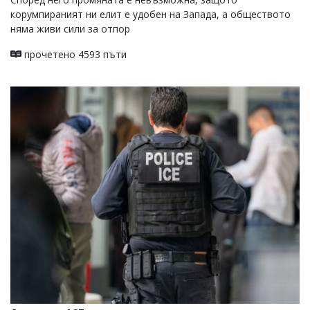
корумпираният ни елит е удобен на Запада, а обществото
няма живи сили за отпор
прочетено 4593 пъти