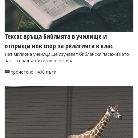
Тексас връща Библията в училище и
отприщи нов спор за религията в клас
Пет милиона ученици ще изучават библейски пасажи като
част от задължителните четива
прочетено 1400 пъти