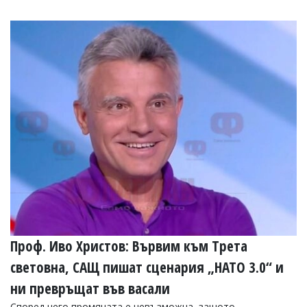
Проф. Иво Христов: Вървим към Трета
световна, САЩ пишат сценария „НАТО 3.0“ и
ни превръщат във васали
Според него промяната е невъзможна, защото