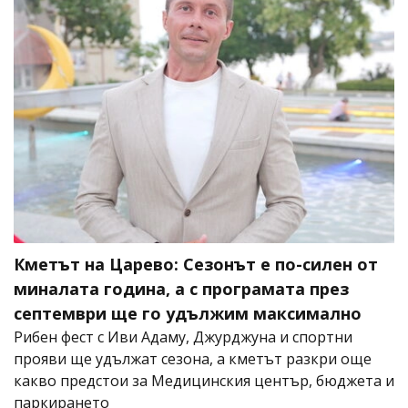
Кметът на Царево: Сезонът е по-силен от
миналата година, а с програмата през
септември ще го удължим максимално
Рибен фест с Иви Адаму, Джурджуна и спортни
прояви ще удължат сезона, а кметът разкри още
какво предстои за Медицинския център, бюджета и
паркирането