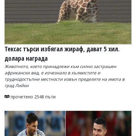
Тексас търси избягал жираф, дават 5 хил.
долара награда
Животното, което принадлежи към силно застрашен
африкански вид, е изчезнало в хълмистите и
труднодостъпни местности извън пределите на имота в
град Лийки
прочетено 2548 пъти