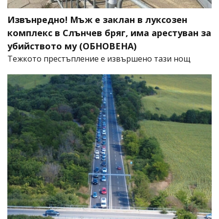
Извънредно! Мъж е заклан в луксозен
комплекс в Слънчев бряг, има арестуван за
убийството му (ОБНОВЕНА)
​Тежкото престъпление е извършено тази нощ