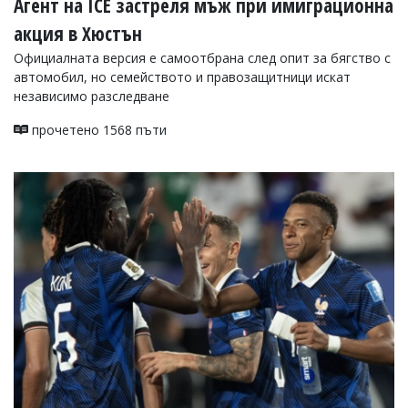
Агент на ICE застреля мъж при имиграционна
акция в Хюстън
Официалната версия е самоотбрана след опит за бягство с
автомобил, но семейството и правозащитници искат
независимо разследване
прочетено 1568 пъти