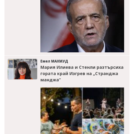
Емел МАХМУД
Мария Илиева и Стенли разтърсиха
гората край Изгрев на „Странджа
манджа“