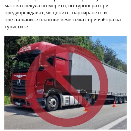
масова спекула по морето, но туроператори
предупреждават, че цените, паркирането и
претъпканите плажове вече тежат при избора на
туристите