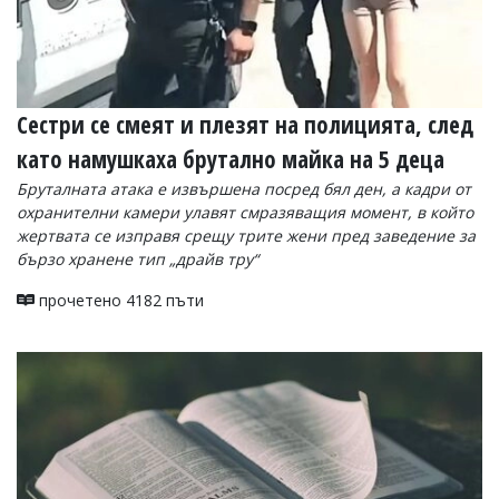
Сестри се смеят и плезят на полицията, след
като намушкаха брутално майка на 5 деца
Бруталната атака е извършена посред бял ден, а кадри от
охранителни камери улавят смразяващия момент, в който
жертвата се изправя срещу трите жени пред заведение за
бързо хранене тип „драйв тру“
прочетено 4182 пъти