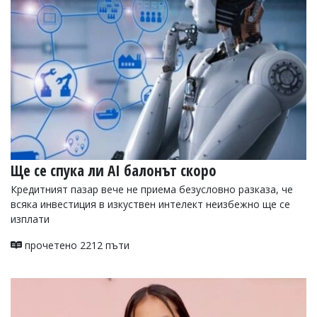
УКРАЙНА
СПОРТ
РАЗСЛЕДВАНЕ
БИЗНЕС
ЮГ
Управители:
Веселин
Василев,
Ще се спука ли AI балонът скоро
email:
v.vasilev@flagman.bg
Кредитният пазар вече не приема безусловно разказа, че
Катя
всяка инвестиция в изкуствен интелект неизбежно ще се
Касабова,
еmail:
k.kassabova@flagman.bg
изплати
Главен
прочетено 2212 пъти
редактор:
Иван
Колев,
email:
office@flagman.bg