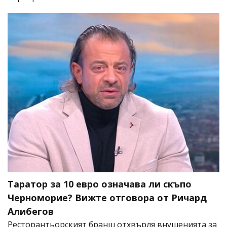
Таратор за 10 евро означава ли скъпо
Черноморие? Вижте отговора от Ричард
Алибегов
Ресторантьорският бранш отхвърля внушенията за