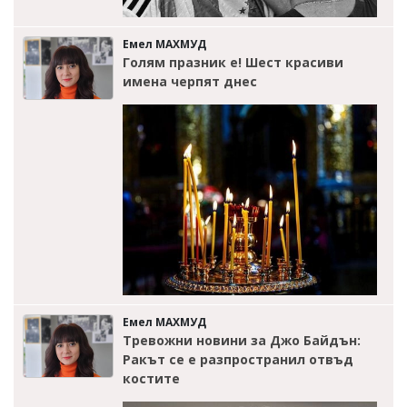
Емел МАХМУД
Голям празник е! Шест красиви
имена черпят днес
Емел МАХМУД
Тревожни новини за Джо Байдън:
Ракът се е разпространил отвъд
костите