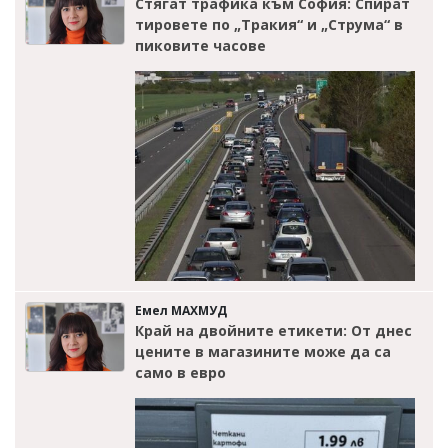
Стягат трафика към София: Спират
тировете по „Тракия“ и „Струма“ в
пиковите часове
Емел МАХМУД
Край на двойните етикети: От днес
цените в магазините може да са
само в евро