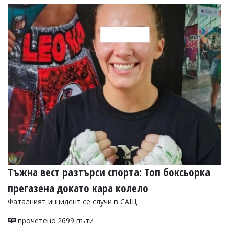
Тъжна вест разтърси спорта: Топ боксьорка
прегазена докато кара колело
Фаталният инцидент се случи в САЩ
прочетено 2699 пъти