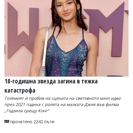
Коментарите
под
статиите
се
въвеждат
от
читателите
и
редакцията
не
носи
отговорност
за
тях!
18-годишна звезда загина в тежка
Ако
откриете
катастрофа
обиден
за
Големият ѝ пробив на сцената на световното кино идва
вас
през 2021 година с ролята на малката Джия във филма
коментар,
„Годзила срещу Конг“
моля
сигнализирайте
прочетено 2242 пъти
ни!