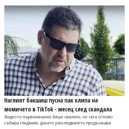
Наглият бакшиш пусна пак клипа на
момичето в TikTok - месец след скандала
Видеото първоначално беше свалено, но сега отново
събира гледания, докато разследването продължава