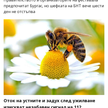
Правителството и организаторите на фестивала
предпочитат Бургас, но шефката на БНТ вече шести
ден не отстъпва
Оток на устните и задух след ужилване
изискват незабавен сигнал на 112