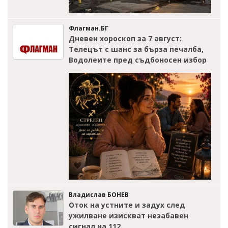
Флагман.БГ
Дневен хороскоп за 7 август:
Телецът с шанс за бърза печалба,
Водолеите пред съдбоносен избор
Владислав БОНЕВ
Оток на устните и задух след
ужилване изискват незабавен
сигнал на 112