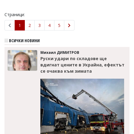
Страници:
1
2
3
4
5
ВСИЧКИ НОВИНИ
Михаил ДИМИТРОВ
Руски удари по складове ще
вдигнат цените в Украйна, ефектът
се очаква към зимата