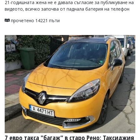
21-годишната жена не е давала съгласие за публикуване на
видеото, всичко започва от паднала батерия на телефон
прочетено 14221 пъти
7 евро такса "багаж" в старо Рено: Таксиджия