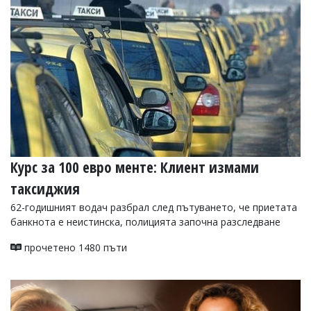
УКРАЙНА
СПОРТ
РАЗСЛЕДВАНЕ
БИЗНЕС
ЮГ
Управители:
Веселин
Василев,
Курс за 100 евро менте: Клиент измами
email:
v.vasilev@flagman.bg
таксиджия
Катя
Касабова,
62-годишният водач разбрал след пътуването, че приетата
еmail:
k.kassabova@flagman.bg
банкнота е неистинска, полицията започна разследване
Главен
прочетено 1480 пъти
редактор:
Иван
Колев,
email:
office@flagman.bg