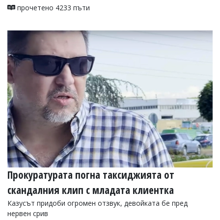
прочетено 4233 пъти
Прокуратурата погна таксиджията от
скандалния клип с младата клиентка
Казусът придоби огромен отзвук, девойката бе пред
нервен срив