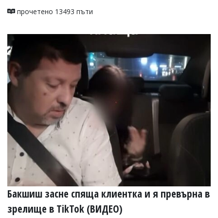
прочетено 13493 пъти
Бакшиш засне спяща клиентка и я превърна в
зрелище в TikTok (ВИДЕО)