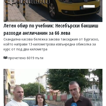
Летен обир по учебник: Несебърски бакшиш
разходи англичанин за 66 лева
Скандална касова бележка закова таксиджия от Бургаско,
който направи 13-километрова извънредна обиколка за
курс от под два километра
прочетено 6019 пъти