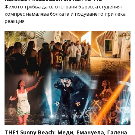
Жилото трябва да се отстрани бързо, а студеният
компрес намалява болката и подуването при лека
реакция
THE1 Sunny Beach: Меди, Емануела, Галена