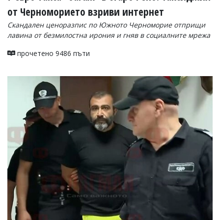
от Черноморието взриви интернет
Скандален ценоразпис по Южното Черноморие отприщи
лавина от безмилостна ирония и гняв в социалните мрежа
прочетено 9486 пъти