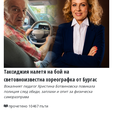
Коментарите
под
статиите
се
въвеждат
от
читателите
и
редакцията
не
носи
отговорност
за
тях!
Ако
Таксиджия налетя на бой на
откриете
световноизвестна хореографка от Бургас
обиден
за
Вокалният педагог Христина Ботвиновска повикала
вас
полиция след обиди, заплахи и опит за физическа
коментар,
моля
саморазправа
сигнализирайте
ни!
прочетено 10467 пъти