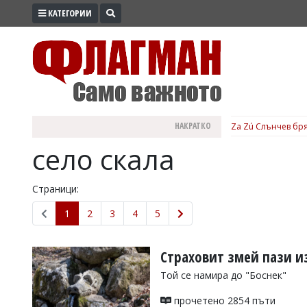
КАТЕГОРИИ
ПРОМО
ЗОНА
ИЗБОРИ
2026
ПРАКТИЧНО
НАКРАТКО
Za Zú Слънчев бря
КУЛТУРА
село скала
ЗДРАВЕ
ПОЛИТИКА
Страници:
ОБЩИНИ
1
2
3
4
5
ОБЩЕСТВО
ЛАЙФСТАЙЛ
Страховит змей пази и
ВОЙНАТА
Той се намира до "Боснек"
В
прочетено 2854 пъти