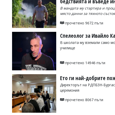
бедствията и въведе 
Коментарите
В мандата му стартира и проц
под
място данни за тяхното състо
статиите
се
прочетено 9672 пъти
въвеждат
от
читателите
Спелеолог за Ивайло К
и
В школата му вземали само мо
редакцията
не
училище
носи
отговорност
за
прочетено 14946 пъти
тях!
Ако
откриете
Ето ги най-добрите по
обиден
за
Директорът на РДПБЗН-Бургас
вас
церемония
коментар,
моля
прочетено 8067 пъти
сигнализирайте
ни!