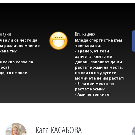
а деня
Виц на деня
учва ли се често да
Млада спортистка към
на различно мнение
треньора си:
жена ти?
- Тренер, от тези
хапчета, които ми
тя какво казва по
даваш, започват да ми
оса?
растат косми на места,
що, тя не знае.
на които на другите
момичета не им растат!
- Е, на кои места ти
растат косми?
- Ами по топките!
Катя КАСАБОВА