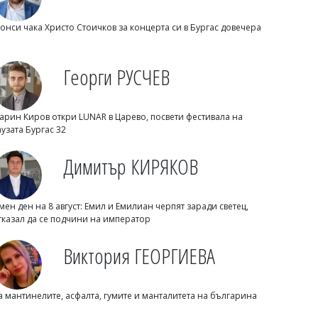
онси чака Христо Стоичков за концерта си в Бургас довечера
Георги РУСЧЕВ
арин Киров откри LUNAR в Царево, посвети фестивала на
Светлозария КИДЕРОВА
аузата Бургас 32
Жегата не отстъпва: Оранжев код в 21
области, следобед идват бури и
Димитър КИРЯКОВ
градушки
мен ден на 8 август: Емил и Емилиан черпят заради светец,
тказал да се подчини на император
Виктория ГЕОРГИЕВА
а мантинелите, асфалта, гумите и манталитета на българина