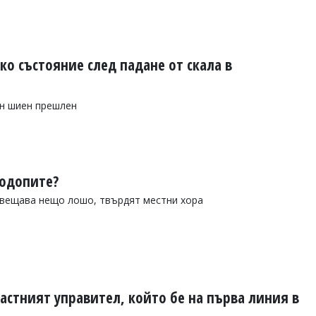
ко състояние след падане от скала в
ен шиен прешлен
Родопите?
двещава нещо лошо, твърдят местни хора
астният управител, който бе на първа линия в