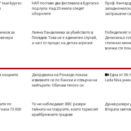
 към Бургас:
НАП постави два фестивала в Бургаско
Проф. Кантард
в
под лупа: Над 20 екипа следят
западнонилска
оборотите
застрашени са
ичков за
Лияна Панделиева за убийството в
Победителят от 
овечера
Пловдив: Това не е единичен случай,
Денисиньо готв
а част от процес на детска агресия
степенно меню
всички сте пок
на нощните
Джорджина на Роналдо показа
Една от 36:
извивките си по бански и отвърна на
Lada Niva уник
хейтърите: Обичам тялото си
ите по
Те ни наблюдават: BBC разкри
Дунав разкри 
гнаха 73 000
тайната на гларусите, които тормозят
Втората свето
крайбрежните градове