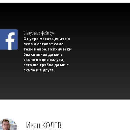
Светлозария КИДЕРОВА
Дилъри пращали фентанил от София
до Русе по куриер, криели дрогата в
маратонки
Статус във фейсбук
От утре махат цените в
лева и остават само
тези в евро. Психически
бях свикнал да ми е
скъпо в една валута,
сега ще трябва да ми е
скъпо и в друга.
Светлозария КИДЕРОВА
ООН бие тревога: Задава се нова
голяма война
Иван КОЛЕВ