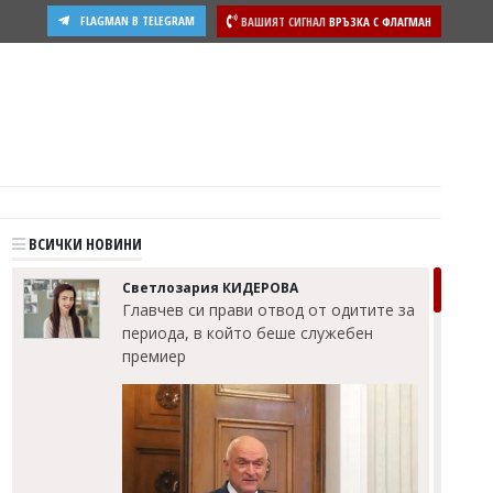
FLAGMAN В TELEGRAM
ВАШИЯТ СИГНАЛ
ВРЪЗКА С ФЛАГМАН
ВСИЧКИ НОВИНИ
Светлозария КИДЕРОВА
Главчев си прави отвод от одитите за
периода, в който беше служебен
премиер