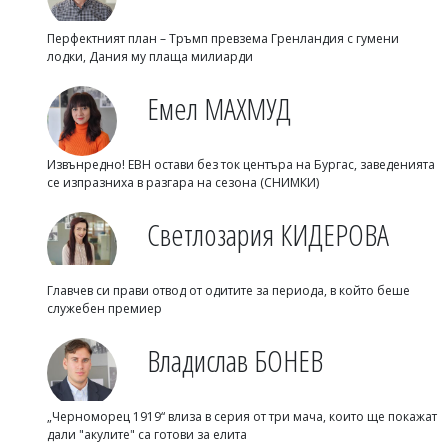
Перфектният план – Тръмп превзема Гренландия с гумени
лодки, Дания му плаща милиарди
Емел МАХМУД
Извънредно! ЕВН остави без ток центъра на Бургас, заведенията
се изпразниха в разгара на сезона (СНИМКИ)
Светлозария КИДЕРОВА
Главчев си прави отвод от одитите за периода, в който беше
служебен премиер
Владислав БОНЕВ
„Черноморец 1919“ влиза в серия от три мача, които ще покажат
дали "акулите" са готови за елита