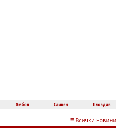
Михаил ДИМИТРОВ
Лияна Панделиева за убийството в
Пловдив: Това не е единичен случай, а
част от процес на детска агресия
Светлозария КИДЕРОВА
Ямбол
Сливен
Пловдив
Джорджина на Роналдо показа
извивките си по бански и отвърна на
хейтърите: Обичам тялото си
Всички новини