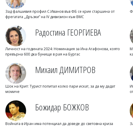
Зад фалшивия профил С.Иванов във ФБ се крие старшина от
Ф
фрегатата „Дръзки” на IV дивизион към ВМС
Радостина ГЕОРГИЕВА
Личност на годината 2024: Номинация за Ина Агафонова, която
М
превърна 600 дка бунище в рая на Бургас
к
Михаил ДИМИТРОВ
Шок на Крит: Турист попитал колко пари искат, за да му дадат
И
момиче
о
Божидар БОЖКОВ
Войната в Иран има потенциал да доведе до световна криза
З