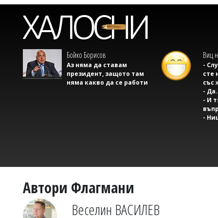
Бойко Борисов
Виц н
Аз няма да ставам
- Сл
президент, защото там
сте 
няма какво да се работи
със 
- Да.
- И 
въпр
- Ни
Автори Флагмани
Веселин ВАСИЛЕВ