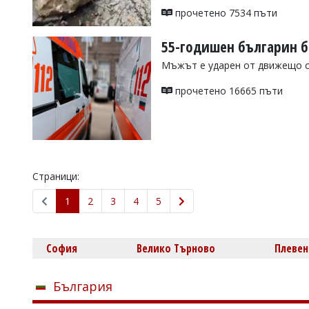
прочетено 7534 пъти
55-годишен българин б
Мъжът е ударен от движещо се
прочетено 16665 пъти
Страници:
1
2
3
4
5
София
Велико Търново
Плевен
България