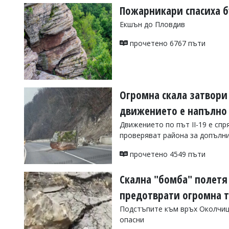
Пожарникари спасиха б
Екшън до Пловдив
прочетено 6767 пъти
Огромна скала затвори 
движението е напълно
Движението по път II-19 е спр
проверяват района за допълн
прочетено 4549 пъти
Скална "бомба" полетя
предотврати огромна 
Подстъпите към връх Околчица
опасни