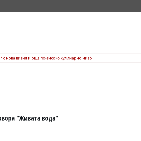
г с нова визия и още по-високо кулинарно ниво
звора "Живата вода"