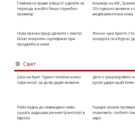
Главчев си прави отвод от одитите за
Кошмар на АМ „Тракия"
периода, в който беше служебен
20-годишно момиче е 
премиер
медикаментозна кома
Нова пречка пред сделките с имоти:
Фонси чака Христо Сто
Искат енергиен сертификат при
концерта си в Бургас д
продажба и наем
Свят
Шок на Крит: Турист попитал колко
Дете е сред жертвите 
пари искат, за да му дадат момиче
руски удари край Киев
Рейн падна до невиждано ниво,
Гърция засили проверк
сушата задушава речния транспорт в
плажовете, глобите сти
Европа
евро