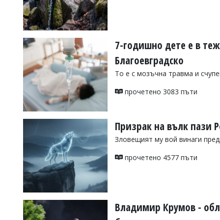
УКРАЙНА
СПОРТ
РАЗСЛЕДВАНЕ
7-годишно дете е в теж
БИЗНЕС
Благоевградско
ЮГ
То е с мозъчна травма и счуп
Управители:
прочетено 3083 пъти
Веселин
Василев,
email:
Призрак на вълк пази 
v.vasilev@flagman.bg
Катя
Зловещият му вой винаги пре
Касабова,
еmail:
k.kassabova@flagman.bg
прочетено 4577 пъти
Главен
редактор:
Иван
Колев,
email:
Владимир Крумов - обл
office@flagman.bg