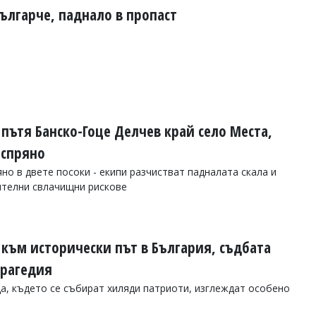
ългарче, паднало в пропаст
пътя Банско-Гоце Делчев край село Места,
 спряно
яно в двете посоки - екипи разчистват падналата скала и
ителни свлачищни рискове
 към исторически път в България, съдбата
трагедия
, където се събират хиляди патриоти, изглеждат особено