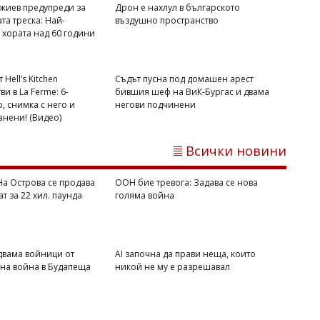
жиев предупреди за
Дрон е нахлул в българското
та треска: Най-
въздушно пространство
 хората над 60 години
Hell’s Kitchen
Съдът пусна под домашен арест
и в La Ferme: 6-
бившия шеф на ВиК-Бургас и двама
, снимка с него и
негови подчинени
анени! (Видео)
Всички новини
Светлозария КИДЕРОВА
Една от 36: На Острова се продава
Lada Niva уникат за 22 хил. паунда
 На Острова се продава
ООН бие тревога: Задава се нова
ат за 22 хил. паунда
голяма война
двама войници от
AI започна да прави неща, които
вна война в Будапеща
никой не му е разрешавал