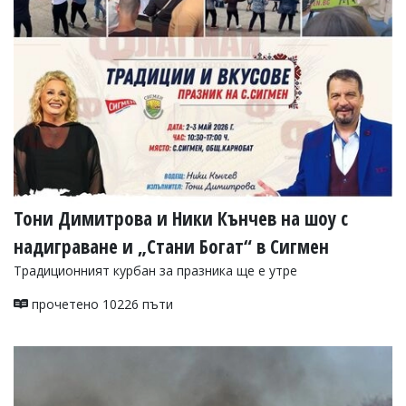
УКРАЙНА
СПОРТ
РАЗСЛЕДВАНЕ
БИЗНЕС
ЮГ
Управители:
Веселин
Василев,
Тони Димитрова и Ники Кънчев на шоу с
email:
v.vasilev@flagman.bg
надиграване и „Стани Богат“ в Сигмен
Катя
Касабова,
Традиционният курбан за празника ще е утре
еmail:
k.kassabova@flagman.bg
прочетено 10226 пъти
Главен
редактор:
Иван
Колев,
email:
office@flagman.bg