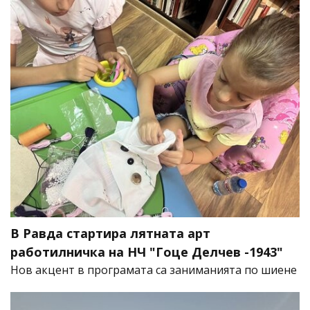
В Равда стартира лятната арт
работилничка на НЧ "Гоце Делчев -1943"
Нов акцент в програмата са заниманията по шиене