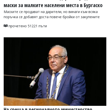
маски за малките населени места в Бургаско
Маските се продават на дарители, но винаги към всяка
поръчка се добавят доста повече бройки от закупените
прочетено 51221 пъти
На среща в регионалното министерство