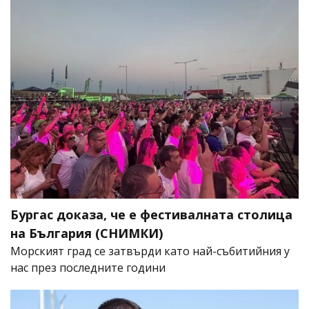
Бургас доказа, че е фестивалната столица
на България (СНИМКИ)
Морският град се затвърди като най-събитийния у
нас през последните години