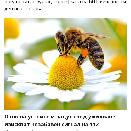
предпочитат Бургас, но шефката на БНТ вече шести
ден не отстъпва
Оток на устните и задух след ужилване
изискват незабавен сигнал на 112