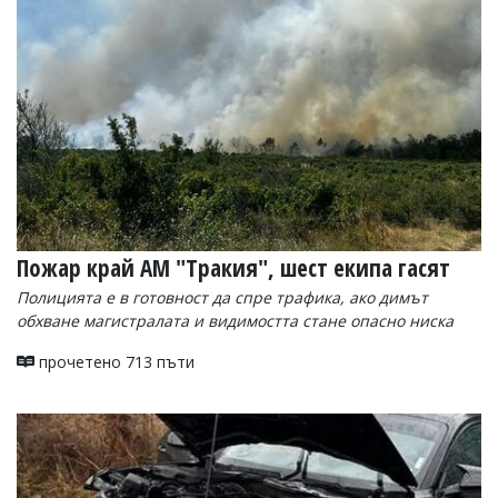
УКРАЙНА
СПОРТ
РАЗСЛЕДВАНЕ
БИЗНЕС
ЮГ
Управители:
Веселин
Василев,
Пожар край АМ "Тракия", шест екипа гасят
email:
v.vasilev@flagman.bg
Полицията е в готовност да спре трафика, ако димът
Катя
обхване магистралата и видимостта стане опасно ниска
Касабова,
еmail:
k.kassabova@flagman.bg
прочетено 713 пъти
Главен
редактор:
Иван
Колев,
email:
office@flagman.bg