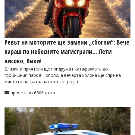
Ревът на моторите ще замени „сбогом“: Вече
караш по небесните магистрали... Лети
високо, Вики!
Близки и приятели ще придружат катафалката до
гробищния парк в Тополи, а вечерта колона ще спре на
мястото на фаталната катастрофа
прочетено 6506 пъти