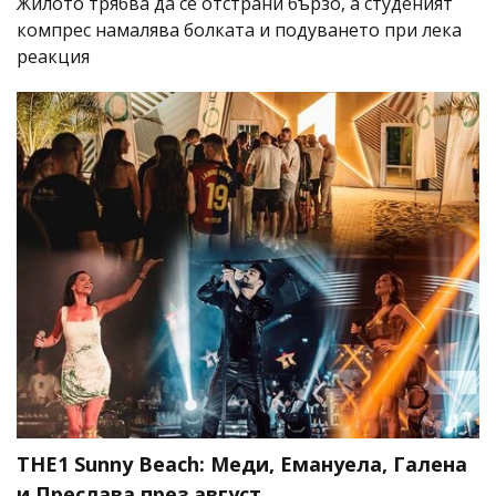
Жилото трябва да се отстрани бързо, а студеният
компрес намалява болката и подуването при лека
реакция
THE1 Sunny Beach: Меди, Емануела, Галена
и Преслава през август