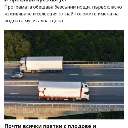
Програмата обещава безсънни нощи, първокласно
изживяване и селекция от най-големите имена на
родната музикална сцена
Почти всички пратки с плодове и