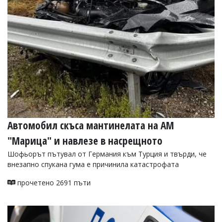
Коментарите
под
статиите
се
въвеждат
от
читателите
и
редакцията
не
носи
отговорност
за
Автомобил скъса мантинелата на АМ
тях!
Ако
"Марица" и навлезе в насрещното
откриете
Шофьорът пътувал от Германия към Турция и твърди, че
обиден
за
внезапно спукана гума е причинила катастрофата
вас
коментар,
прочетено 2691 пъти
моля
сигнализирайте
ни!