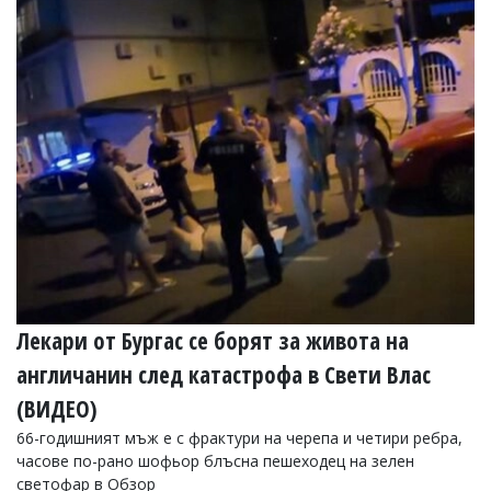
Лекари от Бургас се борят за живота на
англичанин след катастрофа в Свети Влас
(ВИДЕО)
66-годишният мъж е с фрактури на черепа и четири ребра,
часове по-рано шофьор блъсна пешеходец на зелен
светофар в Обзор