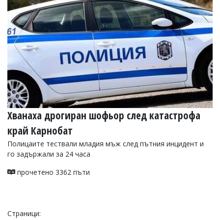
Хванаха дрогиран шофьор след катастрофа
край Карнобат
Полицаите тествали младия мъж след пътния инцидент и
го задържали за 24 часа
прочетено 3362 пъти
Страници: