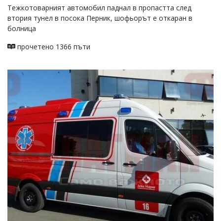
Тежкотоварният автомобил паднал в пропастта след
втория тунел в посока Перник, шофьорът е откаран в
болница
прочетено 1366 пъти