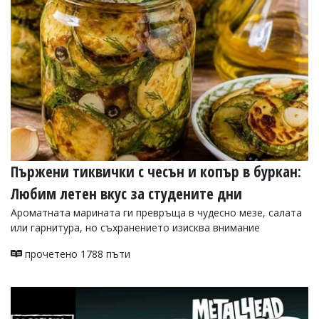
УКРАЙНА
СПОРТ
РАЗСЛЕДВАНЕ
БИЗНЕС
ЮГ
Управители:
Веселин
Василев,
Пържени тиквички с чесън и копър в буркан:
email:
v.vasilev@flagman.bg
Любим летен вкус за студените дни
Катя
Касабова,
Ароматната марината ги превръща в чудесно мезе, салата
еmail:
k.kassabova@flagman.bg
или гарнитура, но съхранението изисква внимание
Главен
прочетено 1788 пъти
редактор:
Иван
Колев,
email:
office@flagman.bg