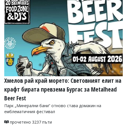
Коментарите
под
статиите
се
въвеждат
от
читателите
и
редакцията
не
носи
отговорност
за
тях!
Ако
Хмелов рай край морето: Световният елит на
откриете
крафт бирата превзема Бургас за Metalhead
обиден
за
Beer Fest
вас
коментар,
Парк „Минерални бани“ отново става домакин на
моля
емблематичния фестивал
сигнализирайте
ни!
прочетено 3237 пъти