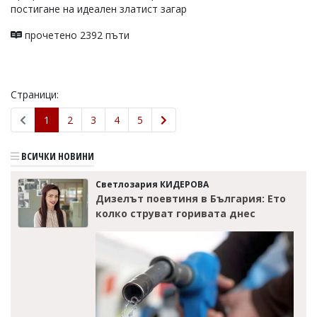
постигане на идеален златист загар
прочетено 2392 пъти
Страници:
1
2
3
4
5
ВСИЧКИ НОВИНИ
Светлозария КИДЕРОВА
Дизелът поевтиня в България: Ето
колко струват горивата днес