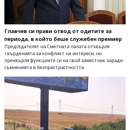
Главчев си прави отвод от одитите за
периода, в който беше служебен премиер
Председателят на Сметната палата отхвърля
твърденията за конфликт на интереси, но
прехвърля функциите си на свой заместник заради
съмненията в безпристрастността