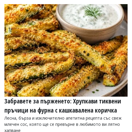
Забравете за пърженето: Хрупкави тиквени
пръчици на фурна с кашкавалена коричка
Лесна, бърза и изключително апетитна рецепта със свеж
млечен сос, която ще се превърне в любимото ви лятно
хапване