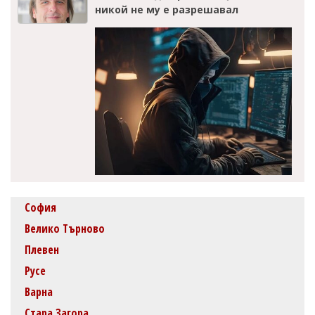
никой не му е разрешавал
София
Велико Търново
Плевен
Русе
Варна
Стара Загора