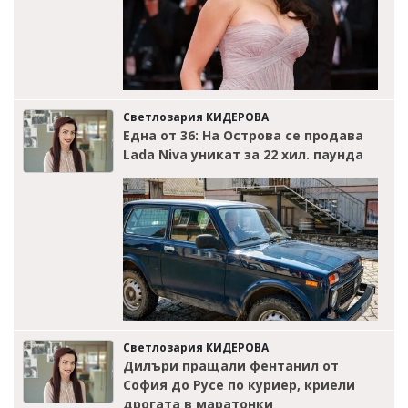
Светлозария КИДЕРОВА
Една от 36: На Острова се продава
Lada Niva уникат за 22 хил. паунда
Светлозария КИДЕРОВА
Дилъри пращали фентанил от
София до Русе по куриер, криели
дрогата в маратонки