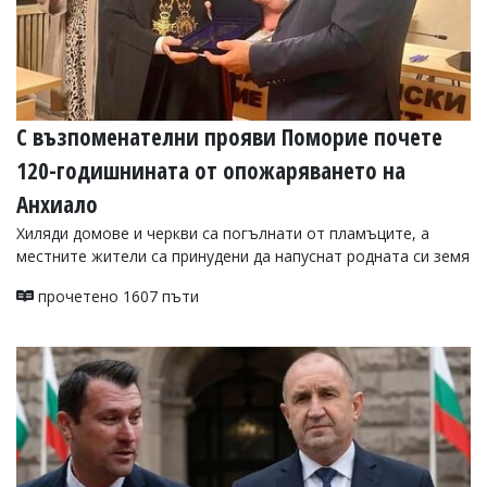
С възпоменателни прояви Поморие почете
120-годишнината от опожаряването на
Анхиало
Хиляди домове и черкви са погълнати от пламъците, а
местните жители са принудени да напуснат родната си земя
прочетено 1607 пъти