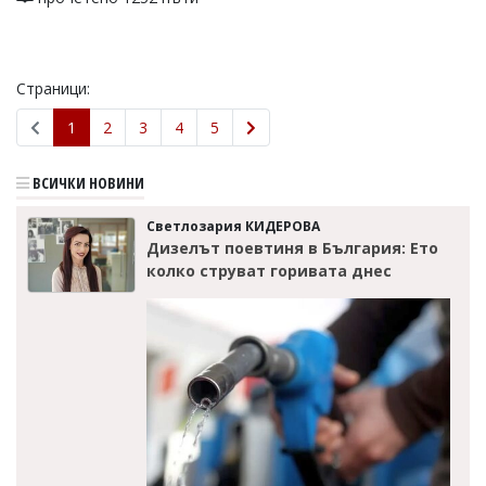
Страници:
1
2
3
4
5
ВСИЧКИ НОВИНИ
Светлозария КИДЕРОВА
Дизелът поевтиня в България: Ето
колко струват горивата днес