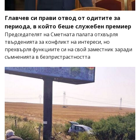
Главчев си прави отвод от одитите за
периода, в който беше служебен премиер
Председателят на Сметната палата отхвърля
твърденията за конфликт на интереси, но
прехвърля функциите си на свой заместник заради
съмненията в безпристрастността