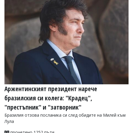
Аржентинският президент нарече
бразилския си колега: "Крадец",
"престъпник" и "затворник"
Бразилия отзова посланика си след обидите на Милей към
Лула
прочетено 1252 пъти