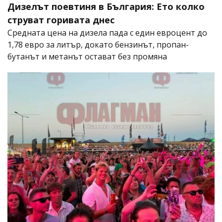
Дизелът поевтиня в България: Ето колко
струват горивата днес
Средната цена на дизела пада с един евроцент до
1,78 евро за литър, докато бензинът, пропан-
бутанът и метанът остават без промяна