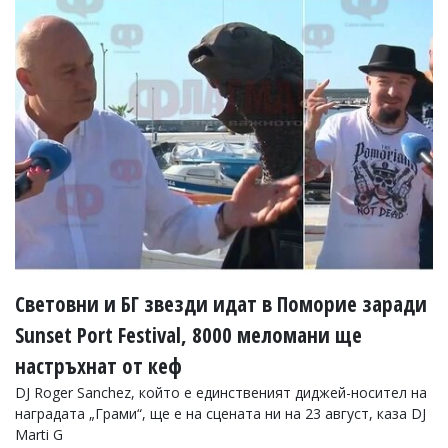
Коментарите
под
статиите
се
въвеждат
от
читателите
и
редакцията
не
носи
отговорност
за
тях!
Ако
откриете
Световни и БГ звезди идат в Поморие заради
обиден
за
Sunset Port Festival, 8000 меломани ще
вас
настръхнат от кеф
коментар,
моля
DJ Roger Sanchez, който е единственият диджей-носител на
сигнализирайте
наградата „Грами“, ще е на сцената ни на 23 август, каза DJ
ни!
Marti G