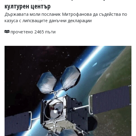
културен център
Държавата моли посланик Митрофанова да съдейства по
казуса с липсващите данъчни декларации
прочетено 2465 пъти