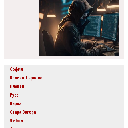
София
Велико Търново
Плевен
Русе
Варна
Стара Загора
Ямбол