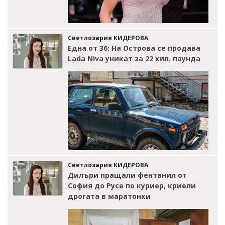
Светлозария КИДЕРОВА
Една от 36: На Острова се продава
Lada Niva уникат за 22 хил. паунда
Светлозария КИДЕРОВА
Дилъри пращали фентанил от
София до Русе по куриер, криели
дрогата в маратонки