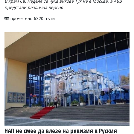
В храм Св. Неделя се чуха викове Тук не е Москва, а АБВ
представи различна версия
прочетено 6320 пъти
НАП не смее да влезе на ревизия в Руския