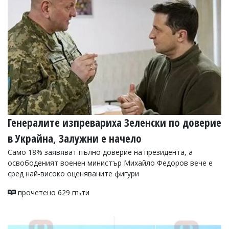
УКРАЙНА
СПОРТ
РАЗСЛЕДВАНЕ
БИЗНЕС
ЮГ
Управители:
Веселин
Василев,
Генералите изпревариха Зеленски по доверие
email:
v.vasilev@flagman.bg
в Украйна, Залужни е начело
Катя
Касабова,
Само 18% заявяват пълно доверие на президента, а
еmail:
k.kassabova@flagman.bg
освободеният военен министър Михайло Федоров вече е
сред най-високо оценяваните фигури
Главен
редактор:
прочетено 629 пъти
Иван
Колев,
email:
office@flagman.bg