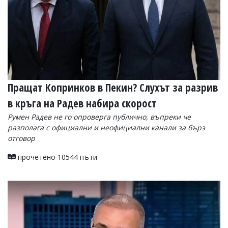
Пращат Копринков в Пекин? Слухът за разрив
в кръга на Радев набира скорост
Румен Радев не го опроверга публично, въпреки че
разполага с официални и неофициални канали за бърз
отговор
прочетено 10544 пъти