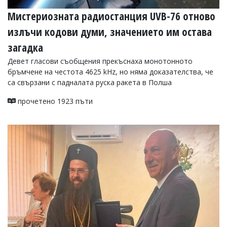
Мистериозната радиостанция UVB-76 отново
излъчи кодови думи, значението им остава
загадка
Девет гласови съобщения прекъснаха монотонното
бръмчене на честота 4625 kHz, но няма доказателства, че
са свързани с падналата руска ракета в Полша
прочетено 1923 пъти