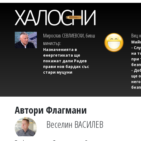
Мирослав СЕВЛИЕВСКИ, бивш
Виц н
Майк
министър:
- Сл
Назначенията в
на т
енергетиката ще
при 
покажат дали Радев
безп
прави нов бардак със
- До
стари муцуни
ще о
него
безп
Автори Флагмани
Веселин ВАСИЛЕВ