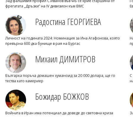
Зад фалшивия профил С.Иванов във ФБ се крие старшина от
Г
фрегатата „Дръзки” на IV дивизион към ВМС
Е
Радостина ГЕОРГИЕВА
Личност на годината 2024: Номинация за Ина Агафонова, която
Н
превърна 600 дка бунище в рая на Бургас
п
Михаил ДИМИТРОВ
Българка поръча домашен хуманоид за 20 000 долара, ще го
С
тества като камериер
н
Божидар БОЖКОВ
Войната в Иран има потенциал да доведе до световна криза
З