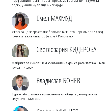
Перфектният план – Тръмп превзема Гренландия с гумени
лодки, Дания му плаща милиарди
Емел МАХМУД
Ужасяващо задръстване блокира Южното Черноморие след
гонка и тежка катастрофа край Ропотамо
Светлозария КИДЕРОВА
Фабрика за смърт: 10 кг фентанил на ден се равняват на 5 млн.
токсични дози
Владислав БОНЕВ
Бургас абсолютно е изключение от общата демографска
ситуация в България