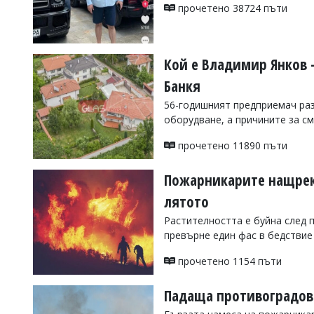
УКРАЙНА
прочетено 38724 пъти
СПОРТ
РАЗСЛЕДВАНЕ
Кой е Владимир Янков 
БИЗНЕС
Банкя
ЮГ
56-годишният предприемач раз
оборудване, а причините за с
Управители:
Веселин
прочетено 11890 пъти
Василев,
email:
Пожарникарите нащрек:
v.vasilev@flagman.bg
Катя
лятото
Касабова,
еmail:
k.kassabova@flagman.bg
Растителността е буйна след 
превърне един фас в бедствие
Главен
редактор:
прочетено 1154 пъти
Иван
Колев,
email:
Падаща противоградов
office@flagman.bg