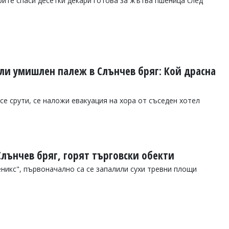
ите спаси десетки декари готова за жътва пшеница след
ли умишлен палеж в Слънчев бряг: Кой драсна
се срути, се наложи евакуация на хора от съседен хотел
Слънчев бряг, горят търговски обекти
никс", първоначално са се запалили сухи тревни площи