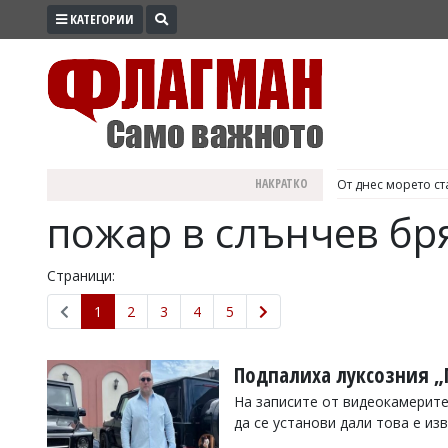
КАТЕГОРИИ
ПРОМО
ЗОНА
ИЗБОРИ
2026
ПРАКТИЧНО
НАКРАТКО
България е №1 в Е
КУЛТУРА
пожар в слънчев бр
ЗДРАВЕ
ПОЛИТИКА
Страници:
ОБЩИНИ
1
2
3
4
5
ОБЩЕСТВО
ЛАЙФСТАЙЛ
Подпалиха луксозния „
ВОЙНАТА
На записите от видеокамерите
да се установи дали това е и
В