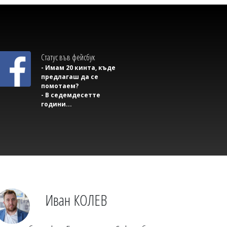
Статус във фейсбук
- Имам 20 кинта, къде
предлагаш да се
помотаем?
- В седемдесетте
години...
Михаил ДИМИТРОВ
На Преображение морето показва
най-коварното си лице: Как да
оцелеем в мъртвото течение
Иван КОЛЕВ