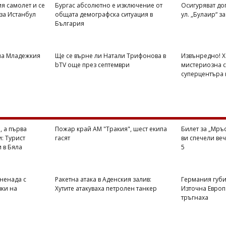
ия самолет и се
Бургас абсолютно е изключение от
Осигуряват до
 за Истанбул
общата демографска ситуация в
ул. „Булаир“ за
България
на Младежкия
Ще се върне ли Натали Трифонова в
Извънредно! Х
bTV още през септември
мистериозна с
суперцентъра 
, а първа
Пожар край АМ "Тракия", шест екипа
Билет за „Мръ
и: Турист
гасят
ви спечели веч
и в Бяла
5
ненада с
Ракетна атака в Аденския залив:
Германия губи
вки на
Хутите атакуваха петролен танкер
Източна Европа
тръгнаха