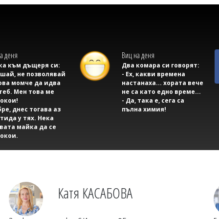
а деня
Виц на деня
а към дъщеря си:
Два комара си говорят:
ушай, не позволявай
- Ех, какви времена
ова момче да идва
настанаха... хората вече
теб. Мен това ме
не са като едно време...
окои!
- Да, така е, сега са
бре, днес тогава аз
пълна химия!
тида у тях. Нека
вата майка да се
окои.
Катя КАСАБОВА