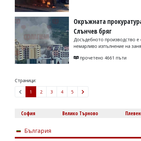
Окръжната прокуратура 
Слънчев бряг
Досъдебното производство е о
немарливо изпълнение на зан
прочетено 4661 пъти
Страници:
1
2
3
4
5
София
Велико Търново
Плевен
България