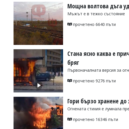
Мощна волтова дъга уд
Мъжът е в тежко състояние
прочетено 6640 пъти
Стана ясно каква е при
бряг
Първоначалната версия за огн
прочетено 9276 пъти
Гори бързо хранене до 
Огнената стихия е лумнала пр
прочетено 16346 пъти