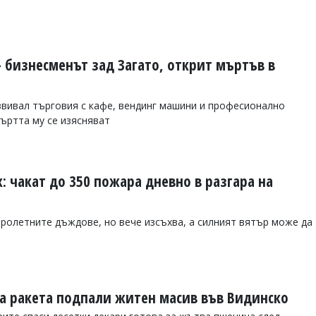
- бизнесменът зад Загато, открит мъртъв в
вивал търговия с кафе, вендинг машини и професионално
мъртта му се изясняват
 чакат до 350 пожара дневно в разгара на
пролетните дъждове, но вече изсъхва, а силният вятър може да
а ракета подпали житен масив във Видинско