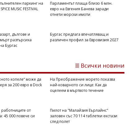
Педофил ли е убитият на Младежкия
пълнителен паркинг на
Парламентът плаща близо 6 млн.
хълм в Пловдив
 SPICE MUSIC FESTIVAL
евро на Евгения Банева заради
отнети морски имоти
азарт, дългове и
Бургас предлага впечатляващ и
мърт разтърсиха
различен профил за Евровизия 2027
на Бургас
Всички новини
сното копеле“ може да
На Преображение морето показва
еря за 200 евро в Dock
най-коварното си лице: Как да
Димитър КИРЯКОВ
оцелеем в мъртвото течение
Ще се върне ли Натали Трифонова в
bTV още през септември
 работниците от
Пилот на "Малайзия Еърлайнс"
: 45 000 повече си
заловен със 70 114 таблетки екстази
след полет