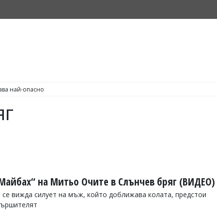
С по пушене на цигари
яг
Майбах“ на Митьо Очите в Слънчев бряг (ВИДЕО)
 се вижда силует на мъж, който доближава колата, предстои
звършителят