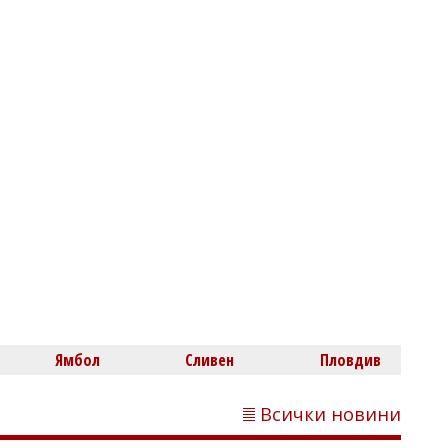
5
Ямбол
Сливен
Пловдив
Всички новини
Флагман.БГ