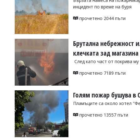
Бързата намеса на пожарникар
инцидент по време на буря
Коментарите
под
статиите
прочетено 2044 пъти
се
въвеждат
от
читателите
Брутална небрежност и
и
клечката зад магазина
редакцията
не
След като част от покрива му 
носи
отговорност
прочетено 7189 пъти
за
тях!
Ако
откриете
Голям пожар бушува в 
обиден
за
Пламъците са около хотел "Фе
вас
коментар,
прочетено 13557 пъти
моля
сигнализирайте
ни!