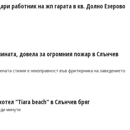
ари работник на жп гарата в кв. Долно Езерово
чината, довела за огромния пожар в Слънчев
ената стихия е неизправност във фритюрника на заведението
хотел "Tiara beach" в Слънчев бряг
еди минути