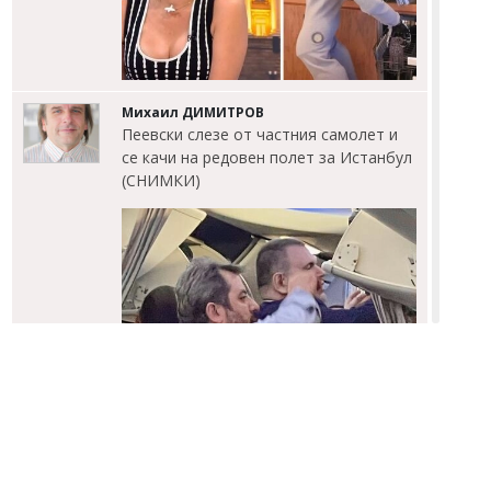
Михаил ДИМИТРОВ
Пеевски слезе от частния самолет и
се качи на редовен полет за Истанбул
(СНИМКИ)
Михаил ДИМИТРОВ
90 лева станаха 90 евро, а първа