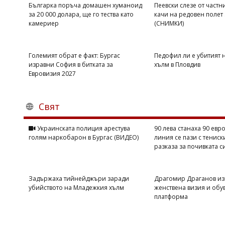
Българка поръча домашен хуманоид
Пеевски слезе от частн
за 20 000 долара, ще го тества като
качи на редовен полет
камериер
(СНИМКИ)
Големият обрат е факт: Бургас
Педофил ли е убитият 
изравни София в битката за
хълм в Пловдив
Евровизия 2027
Свят
Украинската полиция арестува
90 лева станаха 90 евро
голям наркобарон в Бургас (ВИДЕО)
линия се пази с тениск
разказа за почивката с
Задържаха тийнейджъри заради
Драгомир Драганов из
убийството на Младежкия хълм
женствена визия и обу
платформа