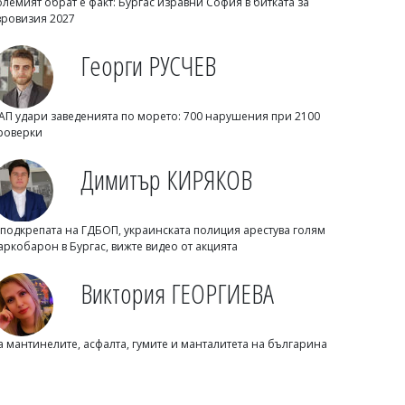
олемият обрат е факт: Бургас изравни София в битката за
вровизия 2027
Георги РУСЧЕВ
АП удари заведенията по морето: 700 нарушения при 2100
роверки
Георги РУСЧЕВ
НАП удари заведенията по морето:
Димитър КИРЯКОВ
700 нарушения при 2100 проверки
 подкрепата на ГДБОП, украинската полиция арестува голям
аркобарон в Бургас, вижте видео от акцията
Виктория ГЕОРГИЕВА
а мантинелите, асфалта, гумите и манталитета на българина