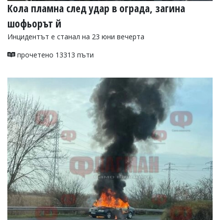
Кола пламна след удар в ограда, загина
шофьорът й
Инцидентът е станал на 23 юни вечерта
прочетено 13313 пъти