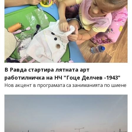
В Равда стартира лятната арт
работилничка на НЧ "Гоце Делчев -1943"
Нов акцент в програмата са заниманията по шиене