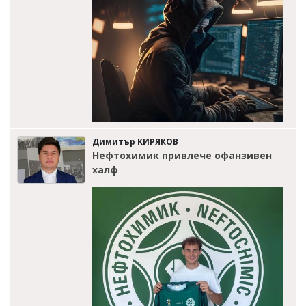
Димитър КИРЯКОВ
Нефтохимик привлече офанзивен
халф