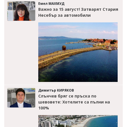
Емел МАХМУД
Важно за 15 август! Затварят Стария
Несебър за автомобили
Димитър КИРЯКОВ
Слънчев бряг се пръска по
шевовете: Хотелите са пълни на
100%