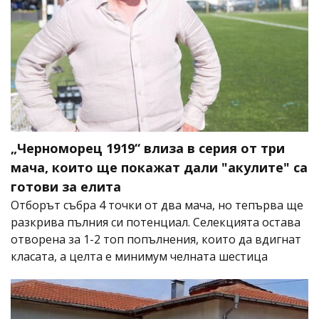
„Черноморец 1919“ влиза в серия от три
мача, които ще покажат дали "акулите" са
готови за елита
Отборът събра 4 точки от два мача, но тепърва ще
разкрива пълния си потенциал. Селекцията остава
отворена за 1-2 топ попълнения, които да вдигнат
класата, а целта е минимум челната шестица