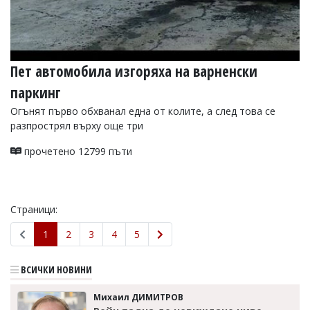
Пет автомобила изгоряха на варненски
паркинг
Огънят първо обхванал една от колите, а след това се
разпрострял върху още три
прочетено 12799 пъти
Страници:
1
2
3
4
5
ВСИЧКИ НОВИНИ
Михаил ДИМИТРОВ