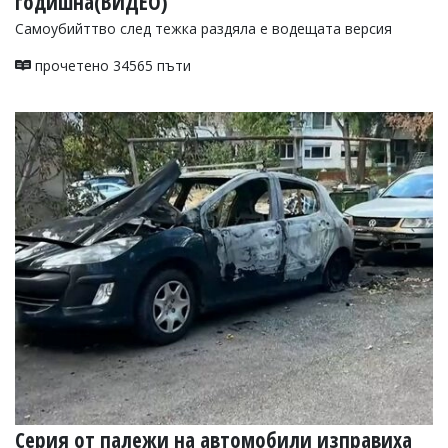
годишна(ВИДЕО)
Самоубийттво след тежка раздяла е водещата версия
прочетено 34565 пъти
Серия от палежи на автомобили изправиха