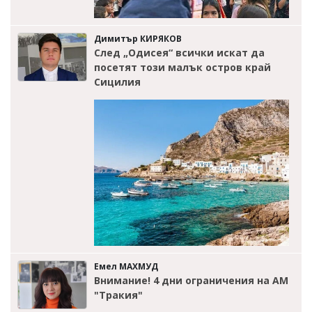
Димитър КИРЯКОВ
След „Одисея“ всички искат да
посетят този малък остров край
Сицилия
Емел МАХМУД
Внимание! 4 дни ограничения на АМ
"Тракия"