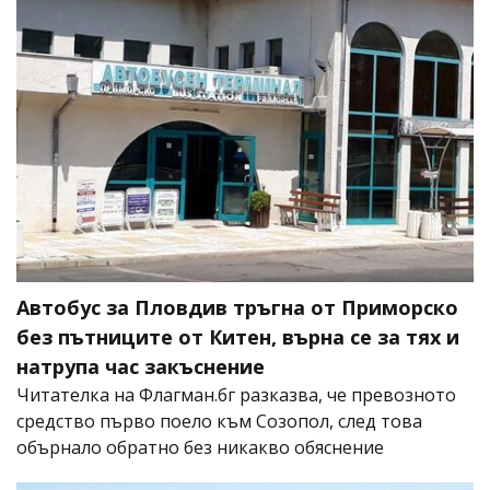
Автобус за Пловдив тръгна от Приморско
без пътниците от Китен, върна се за тях и
натрупа час закъснение
Читателка на Флагман.бг разказва, че превозното
средство първо поело към Созопол, след това
обърнало обратно без никакво обяснение