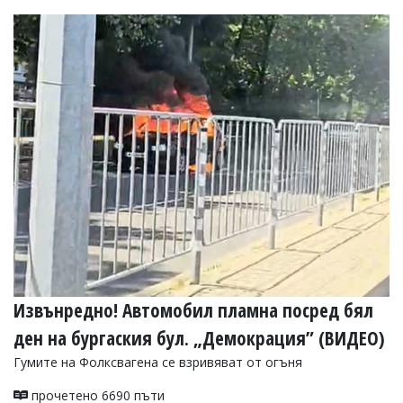
Коментарите
под
статиите
се
въвеждат
от
читателите
и
редакцията
не
носи
отговорност
за
тях!
Ако
откриете
обиден
за
Извънредно! Автомобил пламна посред бял
вас
коментар,
ден на бургаския бул. „Демокрация” (ВИДЕО)
моля
сигнализирайте
Гумите на Фолксвагена се взривяват от огъня
ни!
прочетено 6690 пъти