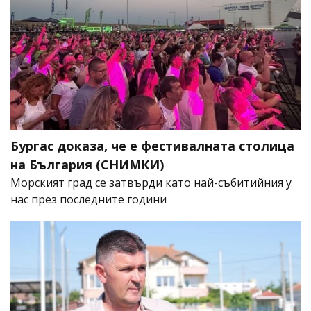
Бургас доказа, че е фестивалната столица
на България (СНИМКИ)
Морският град се затвърди като най-събитийния у
нас през последните години