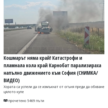
УКРАЙНА
СПОРТ
РАЗСЛЕДВАНЕ
БИЗНЕС
ЮГ
Управители:
Веселин
Василев,
Кошмарът няма край! Катастрофи и
email:
v.vasilev@flagman.bg
пламнала кола край Карнобат парализираха
Катя
Касабова,
напълно движението към София (СНИМКА/
еmail:
k.kassabova@flagman.bg
ВИДЕО)
Главен
Хората са успели да се измъкнат от огъня преди да обхване
редактор:
Иван
цялото купе
Колев,
email:
прочетено 5469 пъти
office@flagman.bg