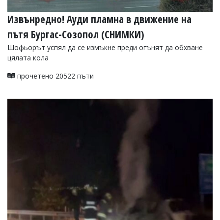
Извънредно! Ауди пламна в движение на
пътя Бургас-Созопол (СНИМКИ)
Шофьорът успял да се измъкне преди огънят да обхване
цялата кола
прочетено 20522 пъти