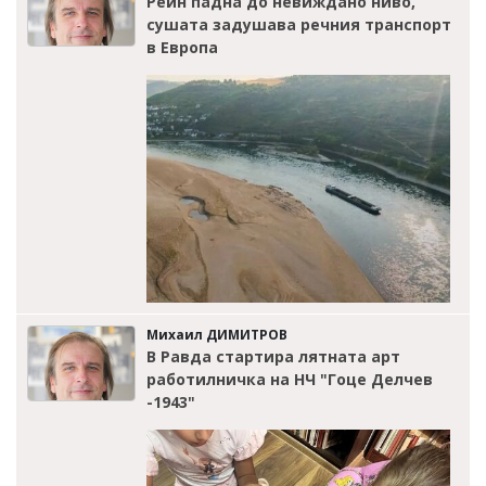
Рейн падна до невиждано ниво,
сушата задушава речния транспорт
в Европа
Михаил ДИМИТРОВ
В Равда стартира лятната арт
работилничка на НЧ "Гоце Делчев
-1943"