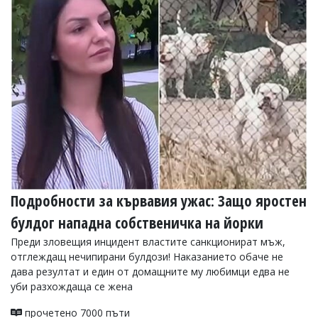
Коментарите
под
статиите
се
въвеждат
от
читателите
и
редакцията
не
носи
отговорност
за
тях!
Ако
Подробности за кървавия ужас: Защо яростен
откриете
булдог нападна собственичка на йорки
обиден
за
Преди зловещия инцидент властите санкционират мъж,
вас
отглеждащ нечипирани булдози! Наказанието обаче не
коментар,
дава резултат и един от домащните му любимци едва не
моля
сигнализирайте
уби разхождаща се жена
ни!
прочетено 7000 пъти