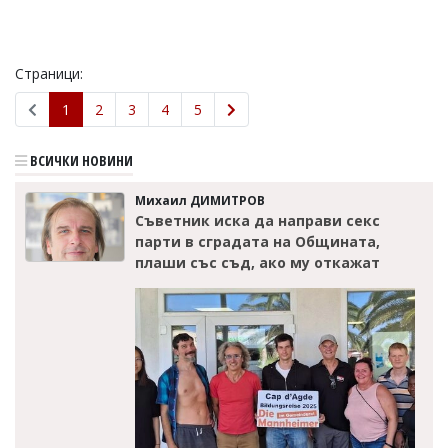
Страници:
1
2
3
4
5
ВСИЧКИ НОВИНИ
Михаил ДИМИТРОВ
Съветник иска да направи секс
парти в сградата на Общината,
плаши със съд, ако му откажат