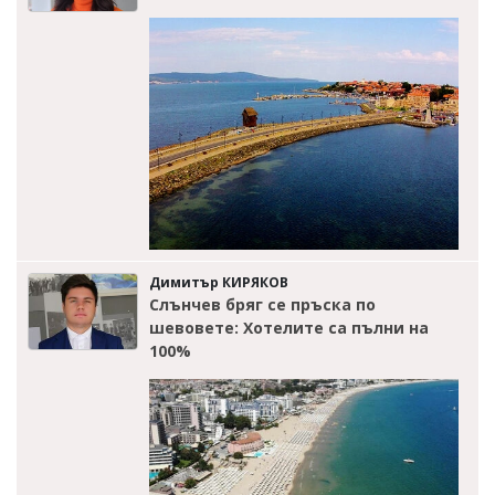
Димитър КИРЯКОВ
Слънчев бряг се пръска по
шевовете: Хотелите са пълни на
100%