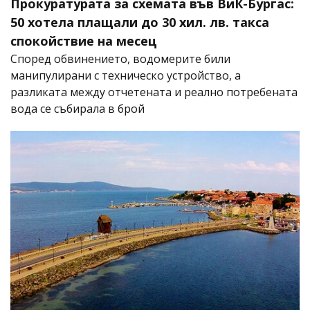
Прокуратурата за схемата във ВиК-Бургас:
50 хотела плащали до 30 хил. лв. такса
спокойствие на месец
Според обвинението, водомерите били
манипулирани с техническо устройство, а
разликата между отчетената и реално потребената
вода се събирала в брой