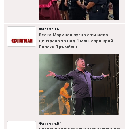
Флагман.БГ
Веско Маринов пусна слънчева
централа за над 1 млн. евро край
Полски Тръмбеш
Флагман.БГ