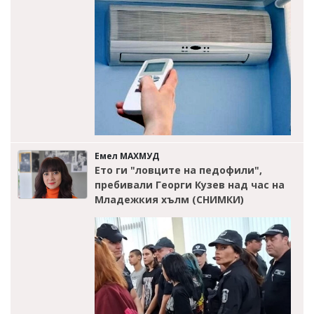
Емел МАХМУД
Ето ги "ловците на педофили",
пребивали Георги Кузев над час на
Младежкия хълм (СНИМКИ)