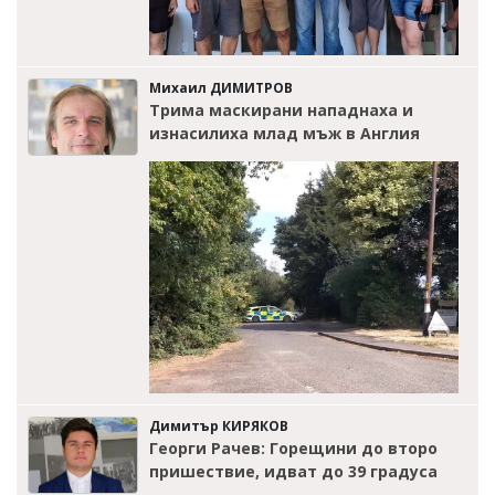
Михаил ДИМИТРОВ
Трима маскирани нападнаха и
изнасилиха млад мъж в Англия
Димитър КИРЯКОВ
Георги Рачев: Горещини до второ
пришествие, идват до 39 градуса