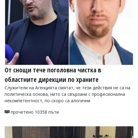
От снощи тече поголовна чистка в
областните дирекции по храните
Служители на Агенцията смятат, че тези действия не са на
политическа основа, нито са свързани с професионална
некомпетентност, по-скоро са алогични
прочетено 10358 пъти