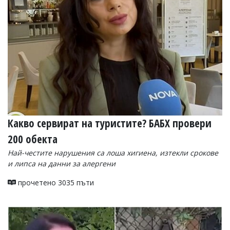
УКРАЙНА
СПОРТ
РАЗСЛЕДВАНЕ
БИЗНЕС
ЮГ
Управители:
Веселин
Василев,
Какво сервират на туристите? БАБХ провери
email:
v.vasilev@flagman.bg
200 обекта
Катя
Касабова,
Най-честите нарушения са лоша хигиена, изтекли срокове
еmail:
k.kassabova@flagman.bg
и липса на данни за алергени
Главен
прочетено 3035 пъти
редактор:
Иван
Колев,
email:
office@flagman.bg