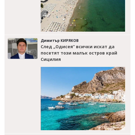
Димитър КИРЯКОВ
След „Одисея“ всички искат да
посетят този малък остров край
Сицилия