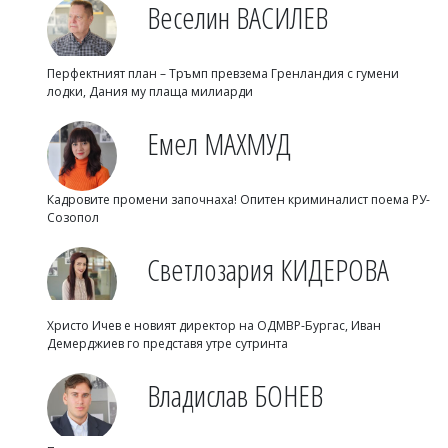
Веселин ВАСИЛЕВ
Перфектният план – Тръмп превзема Гренландия с гумени
лодки, Дания му плаща милиарди
Емел МАХМУД
Кадровите промени започнаха! Опитен криминалист поема РУ-
Созопол
Светлозария КИДЕРОВА
Христо Ичев е новият директор на ОДМВР-Бургас, Иван
Демерджиев го представя утре сутринта
Владислав БОНЕВ