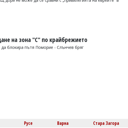
Щ дори не може да се сравни с „привилегията на евреите“ в
ане на зона "С" по крайбрежието
 да блокира пътя Поморие - Слънчев бряг
Русе
Варна
Стара Загора