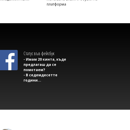
платформа
Владислав БОНЕВ
УНГ специалист посочи правилото за
климатика в жегата
Статус във фейсбук
- Имам 20 кинта, къде
предлагаш да се
помотаем?
- В седемдесетте
години...
Владислав БОНЕВ
Филоложка поема програмното
съдържание на БНТ