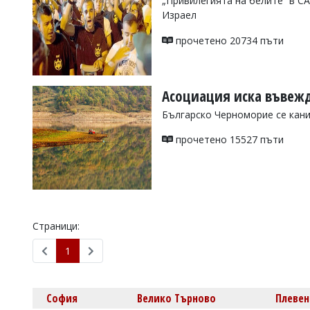
„Привилегията на белите“ в СА
Израел
Коментарите
под
статиите
прочетено 20734 пъти
се
въвеждат
от
читателите
Асоциация иска въвежд
и
Българско Черноморие се кани
редакцията
не
прочетено 15527 пъти
носи
отговорност
за
тях!
Ако
откриете
обиден
Страници:
за
вас
1
коментар,
моля
сигнализирайте
ни!
София
Велико Търново
Плевен