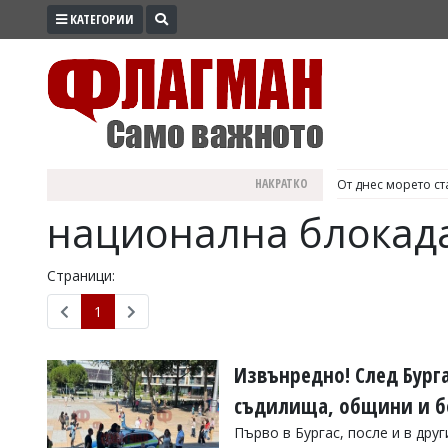
КАТЕГОРИИ
ПРОМО
ЗОНА
ИЗБОРИ
2026
ПРАКТИЧНО
НАКРАТКО
България е №1 в Е
КУЛТУРА
национална блокад
ЗДРАВЕ
ПОЛИТИКА
Страници:
ОБЩИНИ
1
ОБЩЕСТВО
ЛАЙФСТАЙЛ
Извънредно! След Бург
ВОЙНАТА
съдилища, общини и б
В
Първо в Бургас, после и в друг