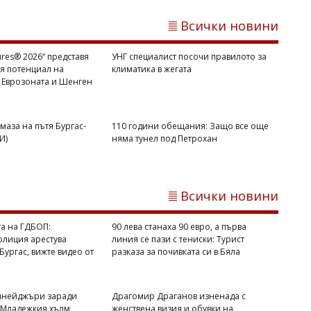
Всички новини
gures® 2026“ представя
УНГ специалист посочи правилото за
я потенциал на
климатика в жегата
 Еврозоната и Шенген
БсТПП
„Bulgaria in Figures® 2026“ представя
маза на пътя Бургас-
110 години обещания: Защо все още
икономическия потенциал на
И)
няма тунел под Петрохан
България след Еврозоната и Шенген
Всички новини
а на ГДБОП:
90 лева станаха 90 евро, а първа
олиция арестува
линия се пази с тениски: Турист
Бургас, вижте видео от
разказа за почивката си в Бяла
йнейджъри заради
Драгомир Драганов изненада с
 Младежкия хълм
женствена визия и обувки на