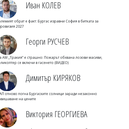
Иван КОЛЕВ
олемият обрат е факт: Бургас изравни София в битката за
вровизия 2027
Георги РУСЧЕВ
а АМ „Тракия” е страшно: Пожарът обхвана лозови масиви,
еликоптер се включи в гасенето (ВИДЕО)
Владислав БОНЕВ
Собственикът на Lidl и Kaufland е сред
Димитър КИРЯКОВ
кандидатите за 363 магазина на Tesco
АП отново погна Бургаските солници заради незаконно
авишаване на цените
Виктория ГЕОРГИЕВА