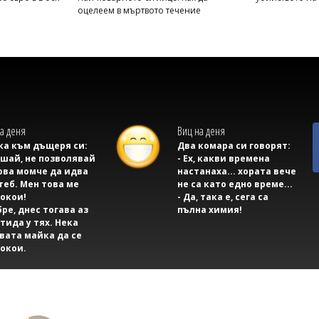
оцелеем в мъртвото течение
а деня
Виц на деня
а към дъщеря си:
Два комара си говорят:
ушай, не позволявай
- Ех, какви времена
ова момче да идва
настанаха... хората вече
теб. Мен това ме
не са като едно време...
окои!
- Да, така е, сега са
бре, днес тогава аз
пълна химия!
тида у тях. Нека
вата майка да се
окои.