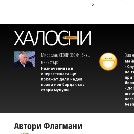
5
Мирослав СЕВЛИЕВСКИ, бивш
Виц н
Майк
министър:
- Сл
Назначенията в
на т
енергетиката ще
при 
покажат дали Радев
безп
прави нов бардак със
- До
стари муцуни
ще о
него
безп
Автори Флагмани