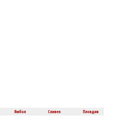
Владислав БОНЕВ
Пенсионерите крепят цели сектори
Михаил ДИМИТРОВ
Шофьор на Порше блъсна патрулка
при бягство от полицията в София
Ямбол
Сливен
Пловдив