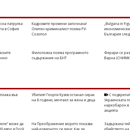
сна патрулка
Кадровите промени започнаха!
„Bulgaria in Fi
ята в София
Опитен криминалист поема РУ-
икономически
Созопол
България след
аските
Филоложка поема програмното
Ферари се раз
онно
съдържание на БНТ
Варна (СНИМК
 плажа във
Убитият Георги Кузев останал сирак
С подкрепат
на 8 години, мечтаел за жена и деца
Украинската п
наркобарон в 
акцията
пеле“ може да
На Преображение морето показва
Задържаха ти
00 евро в Dock
най-коварното си лице: Как да
убийството на