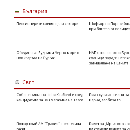
България
Пенсионерите крепят цели сектори
Шофьор на Порше блъ
при бягство от полици
Обединяват Рудник и Черно море в
НАП отново погна Бург
нов квартал на Бургас
солници заради незак
завишаване на цените
Свят
Собственикът на Lidl и Kaufland е сред
Пиян хулиган вилня на
кандидатите за 363 магазина на Tesco
Варна, глобиха го
Пожар край АМ "Тракия", шест екипа
Билет за „Мръсното ко
гасят
ви спечели вечеря за 2