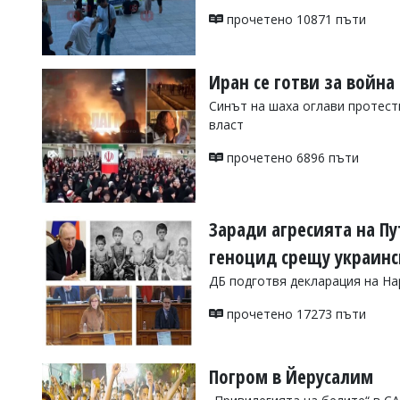
УКРАЙНА
прочетено 10871 пъти
СПОРТ
РАЗСЛЕДВАНЕ
Иран се готви за война
БИЗНЕС
Синът на шаха оглави протести
ЮГ
власт
прочетено 6896 пъти
Управители:
Веселин
Василев,
email:
Заради агресията на П
v.vasilev@flagman.bg
Катя
геноцид срещу украинс
Касабова,
еmail:
k.kassabova@flagman.bg
ДБ подготвя декларация на Н
Главен
прочетено 17273 пъти
редактор:
Иван
Колев,
email:
Погром в Йерусалим
office@flagman.bg