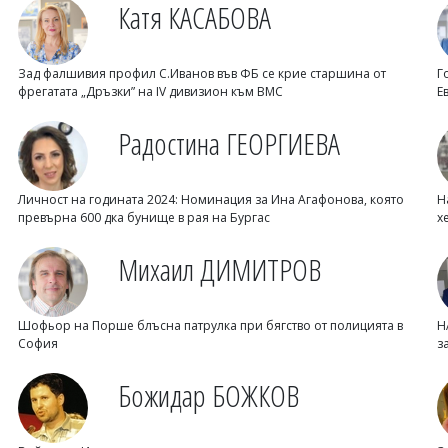
Катя КАСАБОВА
Зад фалшивия профил С.Иванов във ФБ се крие старшина от
Г
фрегатата „Дръзки” на IV дивизион към ВМС
Е
Радостина ГЕОРГИЕВА
Личност на годината 2024: Номинация за Ина Агафонова, която
Н
превърна 600 дка бунище в рая на Бургас
х
Михаил ДИМИТРОВ
Шофьор на Порше блъсна патрулка при бягство от полицията в
Н
София
з
Божидар БОЖКОВ