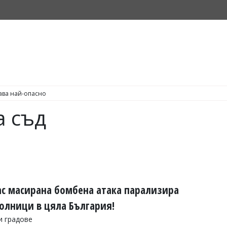
С по пушене на цигари
а съд
ас масирана бомбена атака парализира
олници в цяла България!
и градове