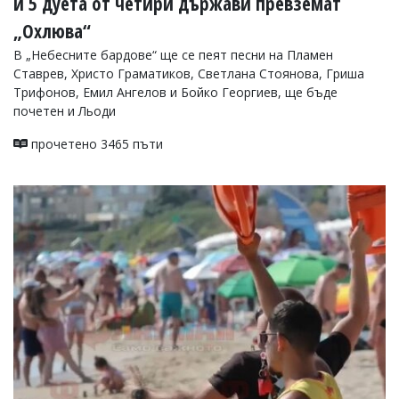
и 5 дуета от четири държави превземат
„Охлюва“
В „Небесните бардове“ ще се пеят песни на Пламен
Ставрев, Христо Граматиков, Светлана Стоянова, Гриша
Трифонов, Емил Ангелов и Бойко Георгиев, ще бъде
почетен и Льоди
прочетено 3465 пъти