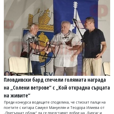
Пловдивски бард спечели голямата награда
на „Солени ветрове“ с „Кой открадна сърцата
на живите“
Преди конкурса водещите споделиха, че стискат палци на
поетите с китара Самуел Мануелян и Теодора Илиева от
„Прегърнат облак“ да се представят добре на „Бургас и