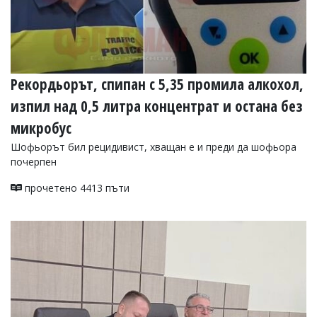
Рекордьорът, спипан с 5,35 промила алкохол,
изпил над 0,5 литра концентрат и остана без
микробус
Шофьорът бил рецидивист, хващан е и преди да шофьора
почерпен
прочетено 4413 пъти