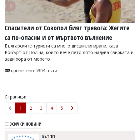
Спасители от Созопол бият тревога: Жегите
са по-опасни и от мъртвото вълнение
Българските туристи са много дисциплинирани, каза
Робърт от Полша, който вече пето лято надува свирката и
вади хора от морето
прочетено 5304 пъти
Страници:
1
2
3
4
5
ВСИЧКИ НОВИНИ
БсТПП