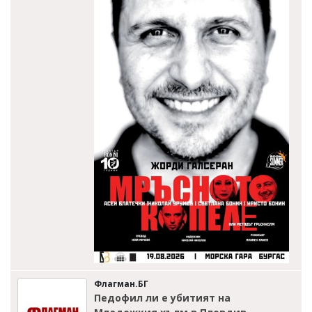
Флагман.БГ
Педофил ли е убитият на