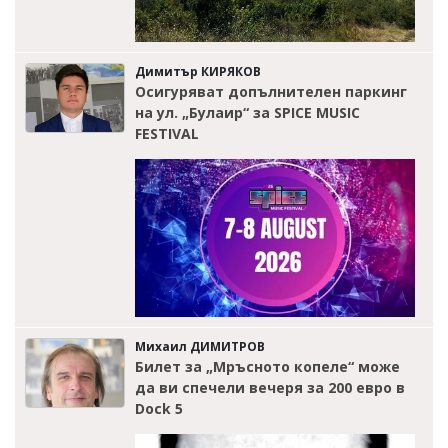
Димитър КИРЯКОВ
Осигуряват допълнителен паркинг
на ул. „Булаир“ за SPICE MUSIC
FESTIVAL
Михаил ДИМИТРОВ
Билет за „Мръсното копеле“ може
да ви спечели вечеря за 200 евро в
Dock 5