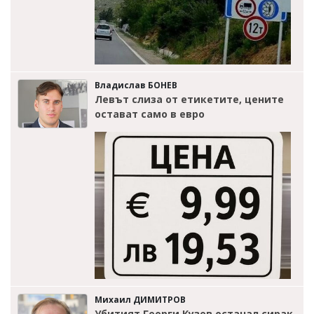
Владислав БОНЕВ
Левът слиза от етикетите, цените
остават само в евро
Михаил ДИМИТРОВ
Убитият Георги Кузев останал сирак