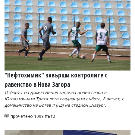
Коментарите
под
статиите
се
въвеждат
от
читателите
и
редакцията
не
носи
отговорност
за
"Нефтохимик" завърши контролите с
тях!
Ако
равенство в Нова Загора
откриете
Отборът на Димчо Ненов започва новия сезон в
обиден
Югоизточната Трета лига следващата събота, 8 август, с
за
вас
домакинство на Ботев II (Пд) на стадион „Лазур“.
коментар,
моля
прочетено 1099 пъти
сигнализирайте
ни!