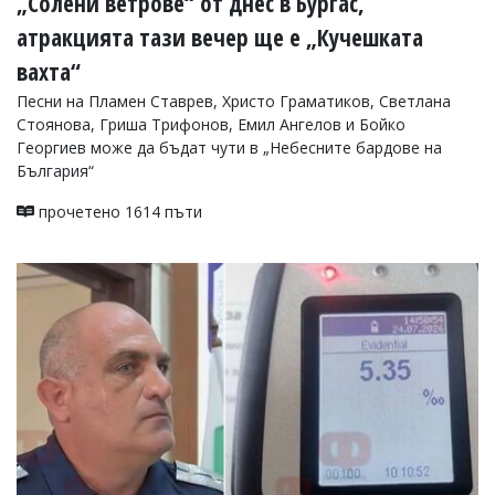
„Солени ветрове“ от днес в Бургас,
атракцията тази вечер ще е „Кучешката
вахта“
Песни на Пламен Ставрев, Христо Граматиков, Светлана
Стоянова, Гриша Трифонов, Емил Ангелов и Бойко
Георгиев може да бъдат чути в „Небесните бардове на
България“
прочетено 1614 пъти