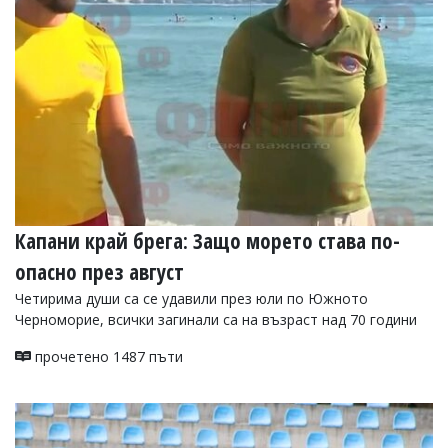
УКРАЙНА
СПОРТ
РАЗСЛЕДВАНЕ
БИЗНЕС
ЮГ
Управители:
Веселин
Василев,
Капани край брега: Защо морето става по-
email:
v.vasilev@flagman.bg
опасно през август
Катя
Касабова,
Четирима души са се удавили през юли по Южното
еmail:
k.kassabova@flagman.bg
Черноморие, всички загинали са на възраст над 70 години
Главен
прочетено 1487 пъти
редактор:
Иван
Колев,
email:
office@flagman.bg