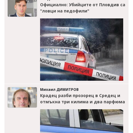
Официално: Убийците от Пловдив са
"ловци на педофили"
Михаил ДИМИТРОВ
Крадец разби прозорец в Средец и
отмъкна три килима и два парфюма