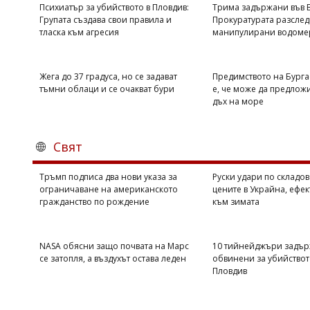
Психиатър за убийството в Пловдив:
Трима задържани във В
Групата създава свои правила и
Прокуратурата разслед
тласка към агресия
манипулирани водоме
Жега до 37 градуса, но се задават
Предимството на Бурга
тъмни облаци и се очакват бури
е, че може да предлож
дъх на море
Свят
Тръмп подписа два нови указа за
Руски удари по складов
ограничаване на американското
цените в Украйна, ефек
гражданство по рождение
към зимата
NASA обясни защо почвата на Марс
10 тийнейджъри задър
се затопля, а въздухът остава леден
обвинени за убийствот
Пловдив