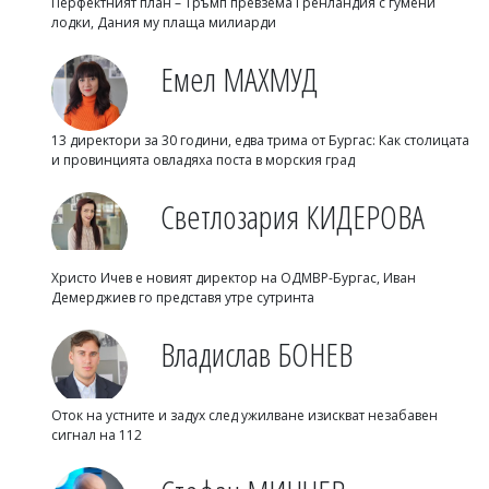
Перфектният план – Тръмп превзема Гренландия с гумени
лодки, Дания му плаща милиарди
Емел МАХМУД
13 директори за 30 години, едва трима от Бургас: Как столицата
и провинцията овладяха поста в морския град
Светлозария КИДЕРОВА
Христо Ичев е новият директор на ОДМВР-Бургас, Иван
Демерджиев го представя утре сутринта
Владислав БОНЕВ
Оток на устните и задух след ужилване изискват незабавен
сигнал на 112