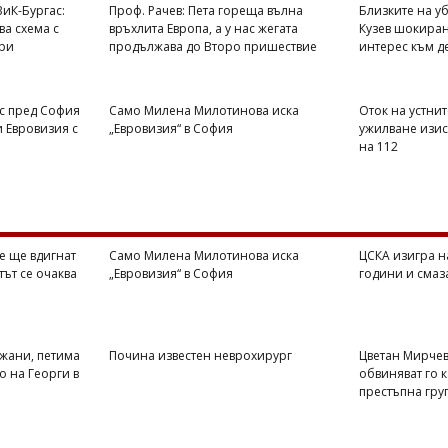
иК-Бургас:
Проф. Рачев: Пета гореща вълна
Близките на у
ва схема с
връхлита Европа, а у нас жегата
Кузев шокиран
ри
продължава до Второ пришествие
интерес към д
с пред София
Само Милена Милотинова иска
Оток на устнит
и Евровизия с
„Евровизия“ в София
ужилване изис
на 112
е ще вдигнат
Само Милена Милотинова иска
ЦСКА изигра н
тът се очаква
„Евровизия“ в София
години и смаза
жани, петима
Почина известен неврохирург
Цветан Мирчев
о на Георги в
обвиняват го 
престъпна гру