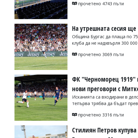
УКРАЙНА
прочетено 4743 пъти
СПОРТ
РАЗСЛЕДВАНЕ
На утрешната сесия ще
БИЗНЕС
Община Бургас да плаща по 75
ЮГ
клуба да не надхвърля 300 000
прочетено 3069 пъти
Управители:
Веселин
Василев,
email:
ФК "Черноморец 1919" и
v.vasilev@flagman.bg
Катя
нови преговори с Митк
Касабова,
еmail:
k.kassabova@flagman.bg
Исканията са входирани в дело
тепърва трябва да бъдат прев
Главен
редактор:
прочетено 3316 пъти
Иван
Колев,
email:
Стилиян Петров купува 
office@flagman.bg