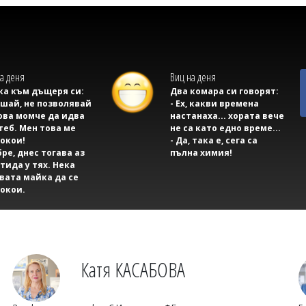
а деня
Виц на деня
а към дъщеря си:
Два комара си говорят:
ушай, не позволявай
- Ех, какви времена
ова момче да идва
настанаха... хората вече
теб. Мен това ме
не са като едно време...
окои!
- Да, така е, сега са
бре, днес тогава аз
пълна химия!
тида у тях. Нека
вата майка да се
окои.
Катя КАСАБОВА