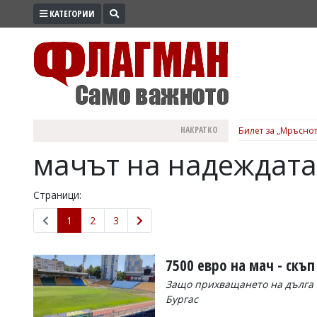
КАТЕГОРИИ
ПРОМО
ЗОНА
ИЗБОРИ
2026
ПРАКТИЧНО
НАКРАТКО
Билет за „Мръснот
КУЛТУРА
мачът на надеждата
ЗДРАВЕ
ПОЛИТИКА
Страници:
ОБЩИНИ
1
2
3
ОБЩЕСТВО
ЛАЙФСТАЙЛ
7500 евро на мач - скъ
ВОЙНАТА
Защо прихващането на дълга 
Бургас
В