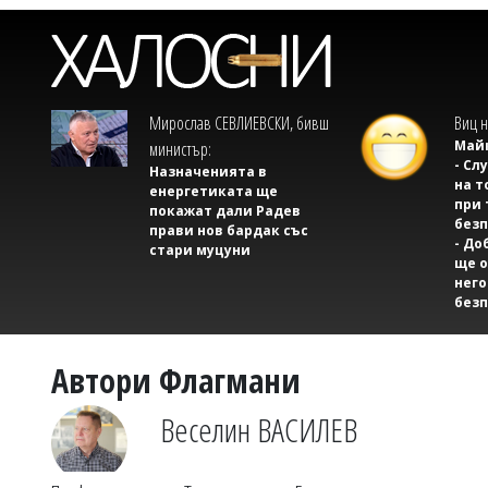
Мирослав СЕВЛИЕВСКИ, бивш
Виц н
Майк
министър:
- Сл
Назначенията в
на т
енергетиката ще
при 
покажат дали Радев
безп
прави нов бардак със
- До
стари муцуни
ще о
него
безп
Автори Флагмани
Веселин ВАСИЛЕВ