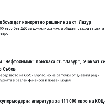
 обсъждат конкретно решение за ст. Лазур
00 евро без ДДС за домакински мач, а общият разход за двата
 евро
 "Нефтохимик" поискаха ст. "Лазур", очакват се
о Събев
водството на ОбС - Бургас, но не са точки от дневния ред и
ърнати в реален финансов и правен модел
супермодерна апаратура за 111 000 евро на КОЦ-