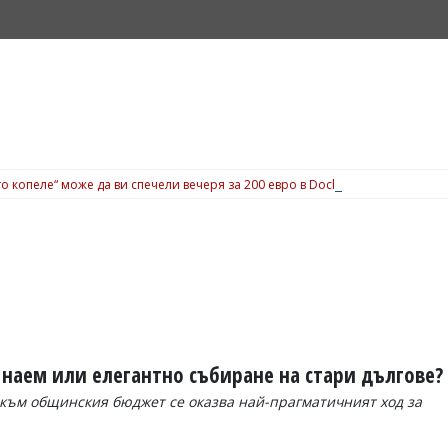
о копеле“ може да ви спечели вечеря за 200 евро в Dock 5, вижте подробн
п наем или елегантно събиране на стари дългове?
към общинския бюджет се оказва най-прагматичният ход за