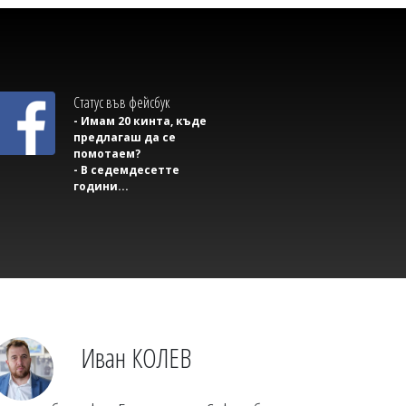
Статус във фейсбук
- Имам 20 кинта, къде
предлагаш да се
помотаем?
- В седемдесетте
години...
Михаил ДИМИТРОВ
Западнонилската треска удари Гърция:
23 нови случая за седмица и шест
жертви
Иван КОЛЕВ