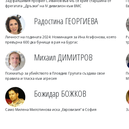
Зад фалшивия профил С.Иванов във ФБ се крие старшина от
Г
фрегатата „Дръзки” на IV дивизион към ВМС
Е
Радостина ГЕОРГИЕВА
Личност на годината 2024: Номинация за Ина Агафонова, която
Р
превърна 600 дка бунище в рая на Бургас
т
Михаил ДИМИТРОВ
Психиатър за убийството в Пловдив: Групата създава свои
П
правила и тласка към агресия
М
Божидар БОЖКОВ
Само Милена Милотинова иска „Евровизия“ в София
З