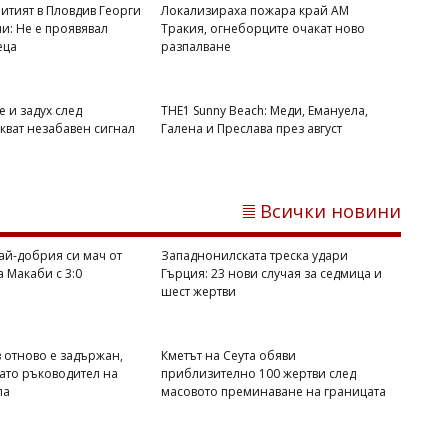
битият в Пловдив Георги
Локализираха пожара край АМ
и: Не е проявявал
Тракия, огнеборците очакат ново
еца
разпалване
е и задух след
THE1 Sunny Beach: Меди, Емануела,
кват незабавен сигнал
Галена и Преслава през август
Всички новини
ай-добрия си мач от
Западнонилската треска удари
 Макаби с 3:0
Гърция: 23 нови случая за седмица и
шест жертви
Димитър КИРЯКОВ
 отново е задържан,
Кметът на Сеута обяви
Почти всички пратки с плодове и
като ръководител на
приблизително 100 жертви след
зеленчуци от Турция и Северна
па
масовото преминаване на границата
Македония вече се проверяват