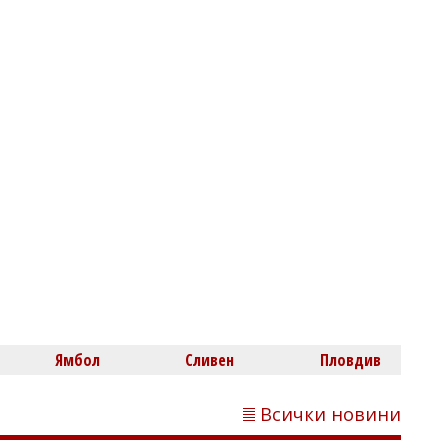
Владислав БОНЕВ
Оток на устните и задух след
ужилване изискват незабавен сигнал
на 112
Ямбол
Сливен
Пловдив
Михаил ДИМИТРОВ
ЦСКА изигра най-добрия си мач от
години и смаза Макаби с 3:0
Всички новини