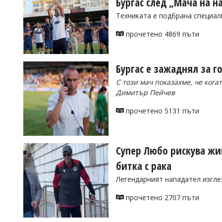
Бургас след „Мача на 
Коментарите
Техниката е подбрана специал
под
статиите
прочетено 4869 пъти
се
въвеждат
от
читателите
Бургас е зажаднял за 
и
С този мач показахме, че кога
редакцията
не
Димитър Пейчев
носи
отговорност
прочетено 5131 пъти
за
тях!
Ако
откриете
Супер Любо рискува жи
обиден
за
битка с рака
вас
Легендарният нападател изгл
коментар,
моля
прочетено 2707 пъти
сигнализирайте
ни!