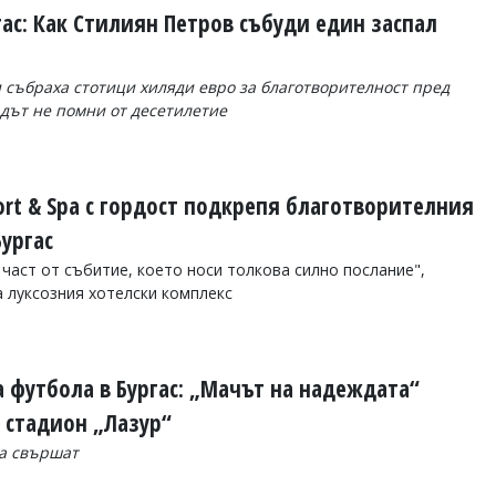
ас: Как Стилиян Петров събуди един заспал
 събраха стотици хиляди евро за благотворителност пред
адът не помни от десетилетие
ort & Spa с гордост подкрепя благотворителния
ургас
 част от събитие, което носи толкова силно послание",
 луксозния хотелски комплекс
 футбола в Бургас: „Мачът на надеждата“
 стадион „Лазур“
да свършат