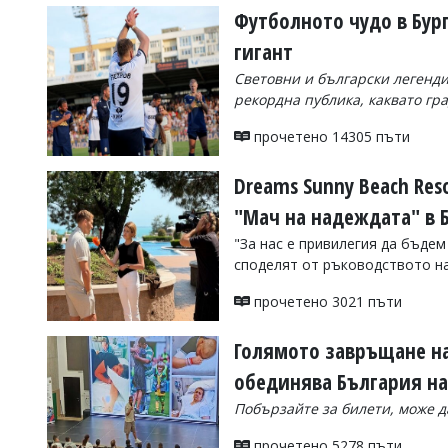
Футболното чудо в Бург
гигант
Световни и български легенди
рекордна публика, каквато гр
прочетено 14305 пъти
Dreams Sunny Beach Res
"Мач на надеждата" в Б
"За нас е привилегия да бъдем
споделят от ръководството на
прочетено 3021 пъти
Голямото завръщане на
обединява България на
Побързайте за билети, може 
прочетено 5278 пъти