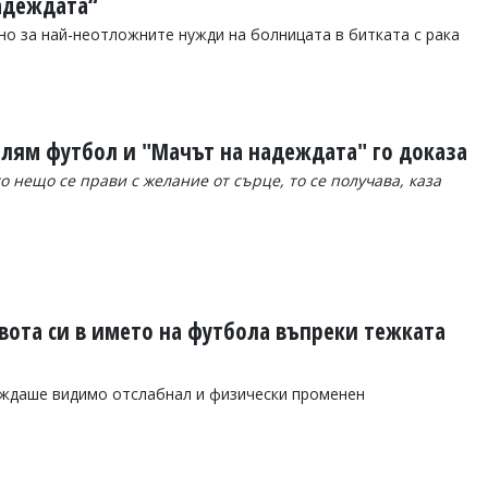
надеждата“
но за най-неотложните нужди на болницата в битката с рака
голям футбол и "Мачът на надеждата" го доказа
то нещо се прави с желание от сърце, то се получава, каза
вота си в името на футбола въпреки тежката
еждаше видимо отслабнал и физически променен