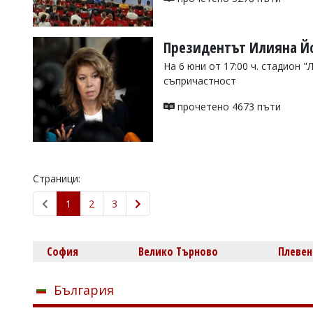
Президентът Илияна Йо
На 6 юни от 17:00 ч. стадион 
съпричастност
прочетено 4673 пъти
Страници:
1
2
3
София
Велико Търново
Плевен
България