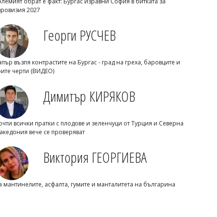
олемият обрат е факт: Бургас изравни София в битката за
вровизия 2027
Георги РУСЧЕВ
Димитър КИРЯКОВ
Седем сигнала за прекаляване с
апър възпя контрастите на Бургас - град на греха, баровците и
кафето
рите черти (ВИДЕО)
Димитър КИРЯКОВ
очти всички пратки с плодове и зеленчуци от Турция и Северна
акедония вече се проверяват
Виктория ГЕОРГИЕВА
а мантинелите, асфалта, гумите и манталитета на българина
Михаил ДИМИТРОВ
Пускат движението по АМ "Тракия" в
посока София, към Бургас ще вдигнат