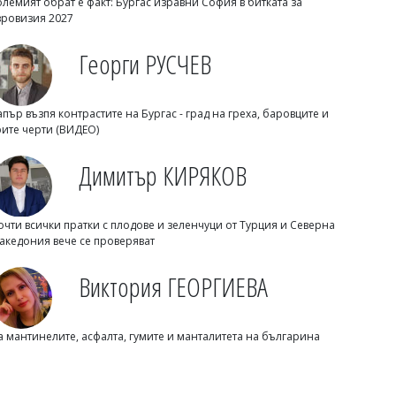
олемият обрат е факт: Бургас изравни София в битката за
вровизия 2027
Георги РУСЧЕВ
Михаил ДИМИТРОВ
Почина известен неврохирург
апър възпя контрастите на Бургас - град на греха, баровците и
рите черти (ВИДЕО)
Димитър КИРЯКОВ
очти всички пратки с плодове и зеленчуци от Турция и Северна
акедония вече се проверяват
Виктория ГЕОРГИЕВА
Димитър КИРЯКОВ
а мантинелите, асфалта, гумите и манталитета на българина
Будите се около 3 часа през нощта?
Ето защо сънят не се връща