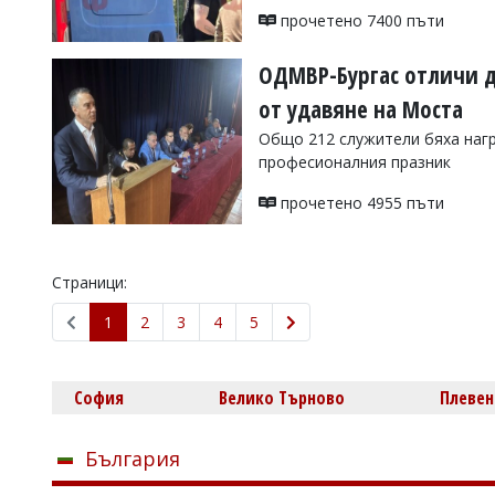
прочетено 7400 пъти
ОДМВР-Бургас отличи д
от удавяне на Моста
Общо 212 служители бяха наг
професионалния празник
прочетено 4955 пъти
Страници:
1
2
3
4
5
София
Велико Търново
Плевен
България