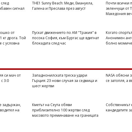
 след
THE1 Sunny Beach: Меди, Емануела,
Почти всички п
абавен сигнал
Галена и Преслава през август
зеленчуци от 
Македония веч
Тошко от
Пускат движението по АМ "Тракия" в
Когато спортът
1 кг дрога. Той
посока София, към Бургас ще вдигнат
Анонимен анге
е с условна
блокадата след час
болно момиче 
я си мач от
Западнонилската треска удари
NASA обясни з
с 3:0
Гърция: 23 нови случая за седмица и
се затопля, а 
шест жертви
е задържан,
Кметът на Сеута обяви
Собственикът н
оводител на
приблизително 100 жертви след
кандидатите з
масовото преминаване на границата