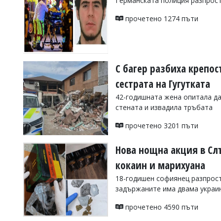
Германската полиция разпрост
Коментарите
прочетено 1274 пъти
под
статиите
се
въвеждат
от
читателите
С багер разбиха крепос
и
сестрата на Гугутката
редакцията
не
42-годишната жена опитала да
носи
стената и извадила тръбата
отговорност
за
прочетено 3201 пъти
тях!
Ако
откриете
Нова нощна акция в Слъ
обиден
за
кокаин и марихуана
вас
18-годишен софиянец разпрос
коментар,
моля
задържаните има двама украи
сигнализирайте
ни!
прочетено 4590 пъти