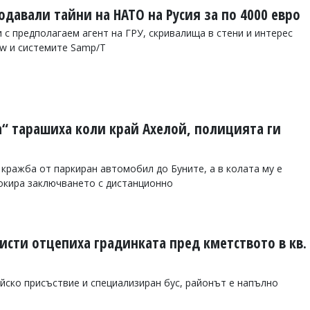
давали тайни на НАТО на Русия за по 4000 евро
 с предполагаем агент на ГРУ, скривалища в стени и интерес
ow и системите Samp/T
а“ тарашиха коли край Ахелой, полицията ги
 кражба от паркиран автомобил до Буните, а в колата му е
окира заключването с дистанционно
сти отцепиха градинката пред кметството в кв.
йско присъствие и специализиран бус, районът е напълно