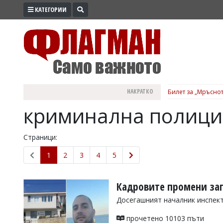
КАТЕГОРИИ
ПРОМО
ЗОНА
ИЗБОРИ
2026
ПРАКТИЧНО
НАКРАТКО
Билет за „Мръснот
КУЛТУРА
криминална полици
ЗДРАВЕ
ПОЛИТИКА
Страници:
ОБЩИНИ
1
2
3
4
5
ОБЩЕСТВО
ЛАЙФСТАЙЛ
Кадровите промени зап
ВОЙНАТА
Досегашният началник инспект
В
прочетено 10103 пъти