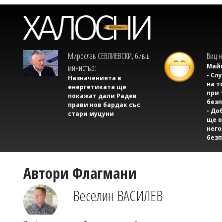
Мирослав СЕВЛИЕВСКИ, бивш
Виц н
Майк
министър:
- Сл
Назначенията в
на т
енергетиката ще
при 
покажат дали Радев
безп
прави нов бардак със
- До
стари муцуни
ще о
него
безп
Автори Флагмани
Веселин ВАСИЛЕВ