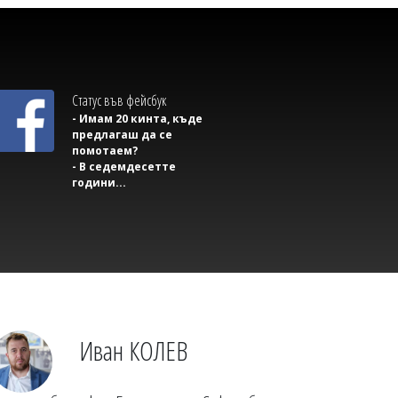
Статус във фейсбук
- Имам 20 кинта, къде
предлагаш да се
помотаем?
- В седемдесетте
Михаил ДИМИТРОВ
години...
10 тийнейджъри задържани, петима
обвинени за убийството на Георги в
Пловдив
Иван КОЛЕВ