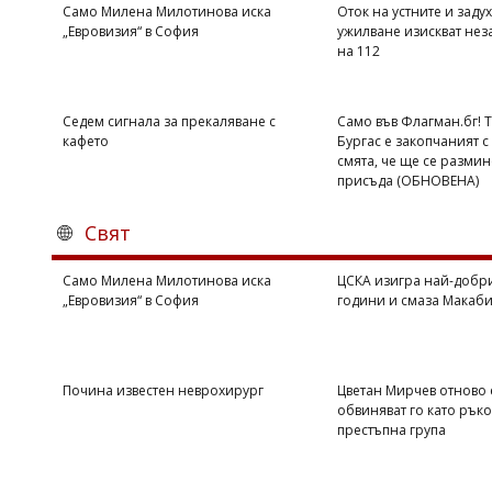
Само Милена Милотинова иска
Оток на устните и задух
„Евровизия“ в София
ужилване изискват нез
на 112
Седем сигнала за прекаляване с
Само във Флагман.бг! 
кафето
Бургас е закопчаният с 
смята, че ще се размин
присъда (ОБНОВЕНА)
Свят
Само Милена Милотинова иска
ЦСКА изигра най-добри
„Евровизия“ в София
години и смаза Макаби 
Почина известен неврохирург
Цветан Мирчев отново 
обвиняват го като рък
престъпна група