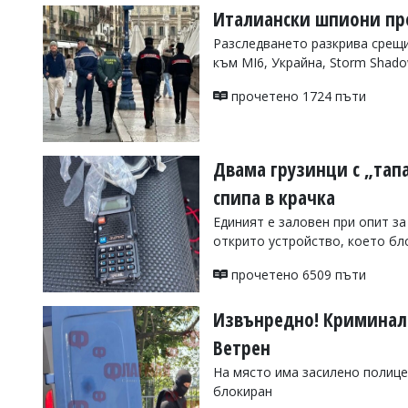
Италиански шпиони про
Разследването разкрива срещи
към MI6, Украйна, Storm Shad
прочетено 1724 пъти
Двама грузинци с „тап
спипа в крачка
Единият е заловен при опит за
открито устройство, което бл
прочетено 6509 пъти
Извънредно! Криминали
Ветрен
На място има засилено полице
блокиран