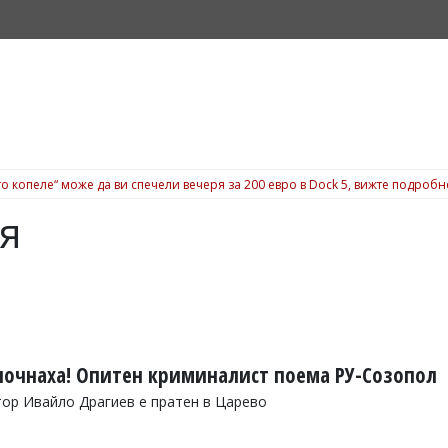
о копеле“ може да ви спечели вечеря за 200 евро в Dock 5, вижте подробн
я
очнаха! Опитен криминалист поема РУ-Созопол
ор Ивайло Драгиев е пратен в Царево