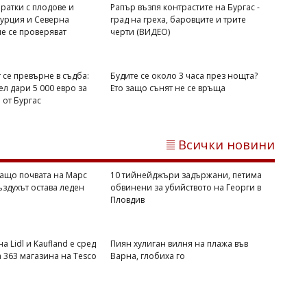
ратки с плодове и
Рапър възпя контрастите на Бургас -
Михаил ДИМИТРОВ
Турция и Северна
град на греха, баровците и трите
е се проверяват
черти (ВИДЕО)
Пускат движението по АМ "Тракия" в
посока София, към Бургас ще вдигнат
блокадата след час
 се превърне в съдба:
Будите се около 3 часа през нощта?
л дари 5 000 евро за
Ето защо сънят не се връща
от Бургас
Всички новини
ащо почвата на Марс
10 тийнейджъри задържани, петима
въздухът остава леден
обвинени за убийството на Георги в
Пловдив
Михаил ДИМИТРОВ
а Lidl и Kaufland е сред
Пиян хулиган вилня на плажа във
NASA обясни защо почвата на Марс
а 363 магазина на Tesco
Варна, глобиха го
се затопля, а въздухът остава леден