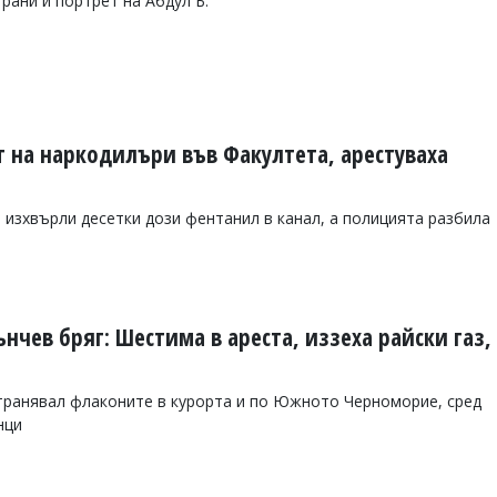
рани и портрет на Абдул Б.
т на наркодилъри във Факултета, арестуваха
 изхвърли десетки дози фентанил в канал, а полицията разбила
нчев бряг: Шестима в ареста, иззеха райски газ,
транявал флаконите в курорта и по Южното Черноморие, сред
нци