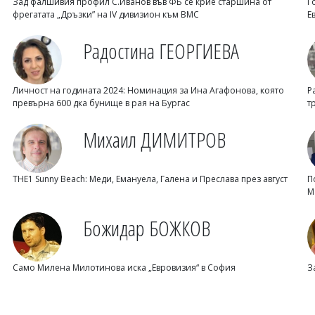
Зад фалшивия профил С.Иванов във ФБ се крие старшина от
Г
фрегатата „Дръзки” на IV дивизион към ВМС
Е
Радостина ГЕОРГИЕВА
Личност на годината 2024: Номинация за Ина Агафонова, която
Р
превърна 600 дка бунище в рая на Бургас
т
Михаил ДИМИТРОВ
THE1 Sunny Beach: Меди, Емануела, Галена и Преслава през август
П
М
Божидар БОЖКОВ
Само Милена Милотинова иска „Евровизия“ в София
З