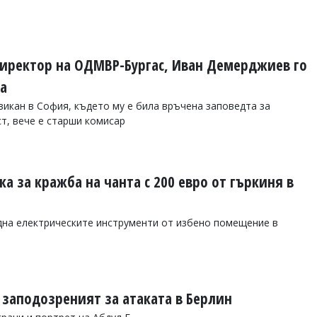
директор на ОДМВР-Бургас, Иван Демерджиев го
та
викан в София, където му е била връчена заповедта за
т, вече е старши комисар
 за кражба на чанта с 200 евро от гъркиня в
дна електрическите инструменти от избено помещение в
 заподозреният за атаката в Берлин