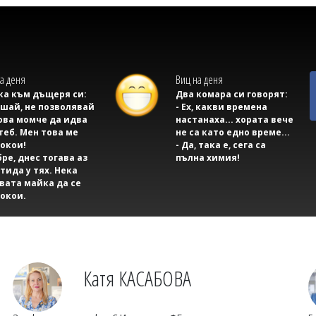
а деня
Виц на деня
а към дъщеря си:
Два комара си говорят:
ушай, не позволявай
- Ех, какви времена
ова момче да идва
настанаха... хората вече
теб. Мен това ме
не са като едно време...
окои!
- Да, така е, сега са
бре, днес тогава аз
пълна химия!
тида у тях. Нека
вата майка да се
окои.
Катя КАСАБОВА