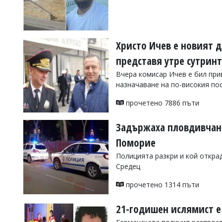
УКРАЙНА
СПОРТ
РАЗСЛЕДВАНЕ
Христо Ичев е новият 
БИЗНЕС
представя утре сутрин
ЮГ
Вчера комисар Ичев е бил при
назначаване на по-високия пос
Управители:
Веселин
прочетено 7886 пъти
Василев,
email:
Задържаха пловдивчанка
v.vasilev@flagman.bg
Катя
Поморие
Касабова,
еmail:
k.kassabova@flagman.bg
Полицията разкри и кой откра
Средец
Главен
редактор:
прочетено 1314 пъти
Иван
Колев,
email:
21-годишен ислямист е
office@flagman.bg