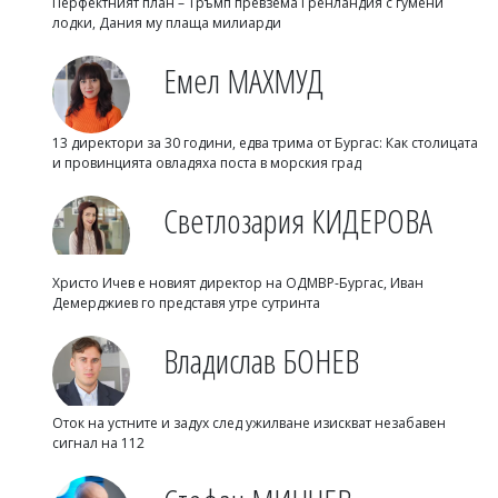
Перфектният план – Тръмп превзема Гренландия с гумени
лодки, Дания му плаща милиарди
Емел МАХМУД
13 директори за 30 години, едва трима от Бургас: Как столицата
и провинцията овладяха поста в морския град
Светлозария КИДЕРОВА
Христо Ичев е новият директор на ОДМВР-Бургас, Иван
Демерджиев го представя утре сутринта
Владислав БОНЕВ
Оток на устните и задух след ужилване изискват незабавен
сигнал на 112