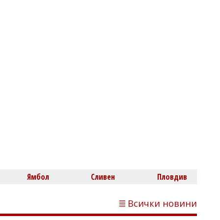
Димитър КИРЯКОВ
Седем сигнала за прекаляване с
кафето
Ямбол
Сливен
Пловдив
Всички новини