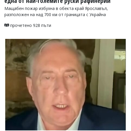
една от най-големите руски рафинерии
Мащабен пожар избухна в обекта край Ярославъл,
разположен на над 700 км от границата с Украйна
прочетено 928 пъти