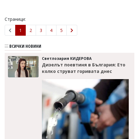
Страници:
1
2
3
4
5
ВСИЧКИ НОВИНИ
Светлозария КИДЕРОВА
Дизелът поевтиня в България: Ето
колко струват горивата днес