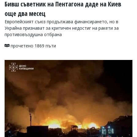
Бивш съветник на Пентагона даде на Киев
още два месец
Европейският съюз продължава финансирането, но в
Украйна признават за критичен недостиг на ракети за
противовъздушна отбрана
прочетено 1869 пъти