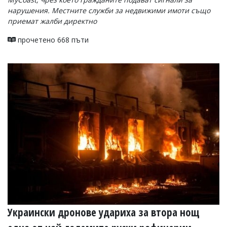
нарушения. Местните служби за недвижими имоти също
приемат жалби директно
прочетено 668 пъти
Украински дронове удариха за втора нощ