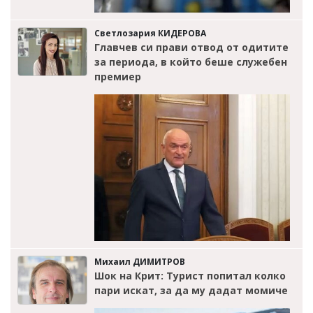
Светлозария КИДЕРОВА
Главчев си прави отвод от одитите
за периода, в който беше служебен
премиер
Михаил ДИМИТРОВ
Шок на Крит: Турист попитал колко
пари искат, за да му дадат момиче