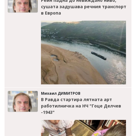
Рейн падна до невиждано ниво,
сушата задушава речния транспорт
в Европа
Михаил ДИМИТРОВ
В Равда стартира лятната арт
работилничка на НЧ "Гоце Делчев
-1943"