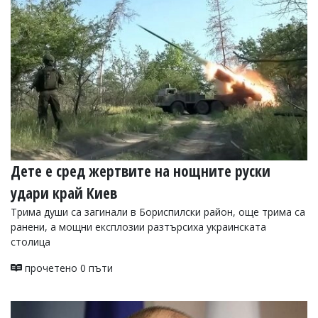
УКРАЙНА
СПОРТ
РАЗСЛЕДВАНЕ
БИЗНЕС
ЮГ
Управители:
Веселин
Василев,
Дете е сред жертвите на нощните руски
email:
v.vasilev@flagman.bg
удари край Киев
Катя
Касабова,
Трима души са загинали в Бориспилски район, още трима са
еmail:
k.kassabova@flagman.bg
ранени, а мощни експлозии разтърсиха украинската
столица
Главен
редактор:
прочетено 0 пъти
Иван
Колев,
email:
office@flagman.bg