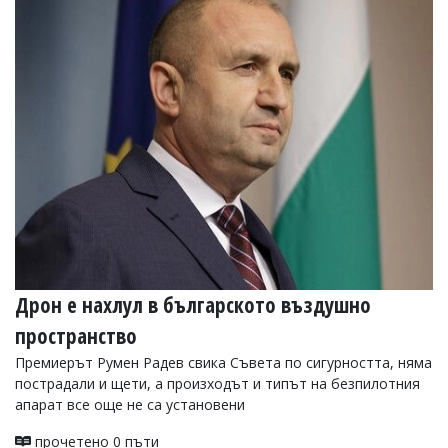
Коментарите
под
статиите
се
въвеждат
от
читателите
и
редакцията
не
носи
отговорност
за
тях!
Ако
откриете
Дрон е нахлул в българското въздушно
обиден
за
пространство
вас
Премиерът Румен Радев свика Съвета по сигурността, няма
коментар,
моля
пострадали и щети, а произходът и типът на безпилотния
сигнализирайте
апарат все още не са установени
ни!
прочетено 0 пъти