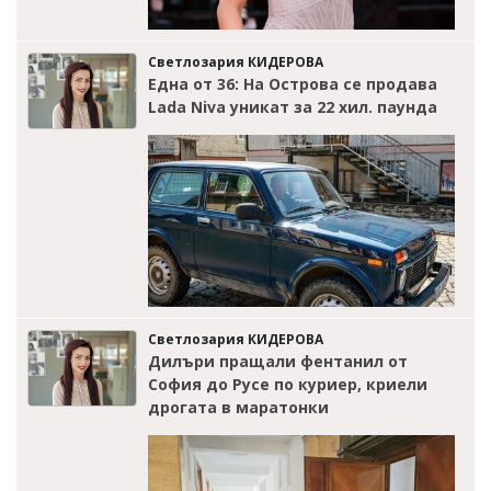
Светлозария КИДЕРОВА
Една от 36: На Острова се продава
Lada Niva уникат за 22 хил. паунда
Светлозария КИДЕРОВА
Дилъри пращали фентанил от
София до Русе по куриер, криели
дрогата в маратонки