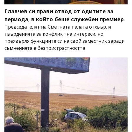
Главчев си прави отвод от одитите за
периода, в който беше служебен премиер
Председателят на Сметната палата отхвърля
твърденията за конфликт на интереси, но
прехвърля функциите си на свой заместник заради
съмненията в безпристрастността