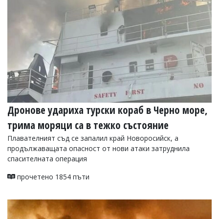
Дронове удариха турски кораб в Черно море,
трима моряци са в тежко състояние
Плавателният съд се запалил край Новоросийск, а
продължаващата опасност от нови атаки затруднила
спасителната операция
прочетено 1854 пъти