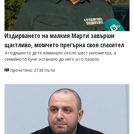
Издирването на малкия Марти завърши
щастливо, момчето прегърна своя спасител
4-годишното дете изминало около шест километра, а
семейното куче останало до него и го пазело
прочетено 2136 пъти