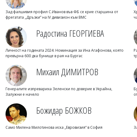
Зад фалшивия профил С.Иванов във ФБ се крие старшина от
Х
фрегатата „Дръзки” на IV дивизион към ВМС
ч
Радостина ГЕОРГИЕВА
Личност на годината 2024: Номинация за Ина Агафонова, която
Р
превърна 600 дка бунище в рая на Бургас
т
Михаил ДИМИТРОВ
Генералите изпревариха Зеленски по доверие в Украйна,
Б
Залужни е начело
о
Божидар БОЖКОВ
Само Милена Милотинова иска „Евровизия“ в София
З