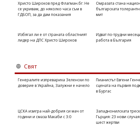
Христо Широков пред Флагман.бг: Не
Омразата стана национ
се укривам, до няколко часа съм в
българската толерантн
ГДБОП, за да дам показания
мит
Избягал ли е от страната областният
Идват по-трудни месец
лидер на ДПС Христо Широков
работа в България
Свят
Генералите изпревариха Зеленски по
Пианистът Евгени Генч
доверие в Украйна, Залужни е начело
сцената на първия подк
в Бургас
ЦСКА изигра най-добрия си мач от
Западнонилската треск
години и смаза Макаби с 3:0
Гърция: 23 нови случая
шест жертви