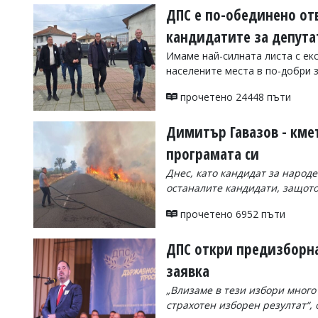
ДПС е по-обединено от
кандидатите за депут
Имаме най-силната листа с ек
населените места в по-добри з
прочетено 24448 пъти
Димитър Гавазов - кме
програмата си
Днес, като кандидат за народ
останалите кандидати, защото
прочетено 6952 пъти
ДПС откри предизборна
заявка
„Влизаме в тези избори много
страхотен изборен резултат“,