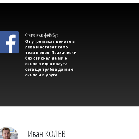
Михаил ДИМИТРОВ
Тръмп подписа два нови указа за
Статус във фейсбук
ограничаване на американското
От утре махат цените в
гражданство по рождение
лева и остават само
тези в евро. Психически
бях свикнал да ми е
скъпо в една валута,
сега ще трябва да ми е
скъпо и в друга.
Михаил ДИМИТРОВ
Руски удари по складове ще вдигнат
Иван КОЛЕВ
цените в Украйна, ефектът се очаква