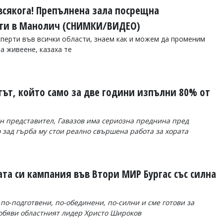
всякога! Препълнена зала посрещна
ати в Манолич (СНИМКИ/ВИДЕО)
сперти във всички области, знаем как и можем да променим
а живеене, казаха те
тът, който само за две години изпълни 80% от
ен представител, Гавазов има сериозна преднина пред
 зад гърба му стои реално свършена работа за хората
та си кампания във Втори МИР Бургас със силна
 по-подготвени, по-обединени, по-силни и сме готови за
 обяви областният лидер Христо Широков