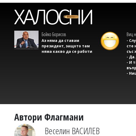
Бойко Борисов
Виц н
Аз няма да ставам
- Сл
президент, защото там
сте 
няма какво да се работи
със 
- Да.
- И 
въпр
- Ни
Автори Флагмани
Веселин ВАСИЛЕВ