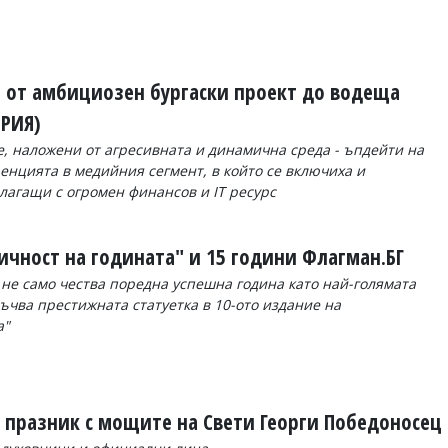
– от амбициозен бургаски проект до водеща
ЕРИЯ)
е, наложени от агресивната и динамична среда - ъпдейти на
ренцията в медийния сегмент, в който се включиха и
лагащи с огромен финансов и IT ресурс
чност на годината" и 15 години Флагман.БГ
не само чества поредна успешна година като най-голямата
ъчва престижната статуетка в 10-ото издание на
а"
 празник с мощите на Свети Георги Победоносец