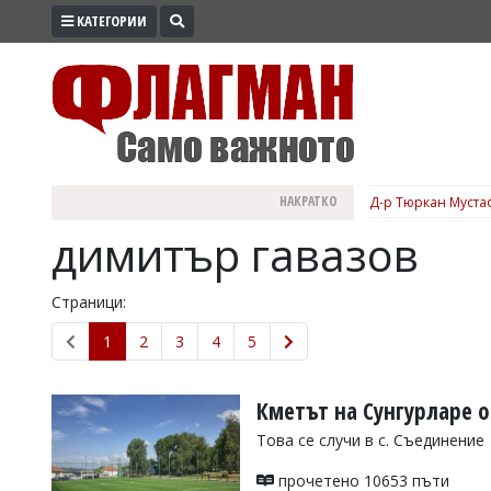
КАТЕГОРИИ
ПРОМО
ЗОНА
ИЗБОРИ
2026
ПРАКТИЧНО
НАКРАТКО
Д-р Тюркан Мустаф
КУЛТУРА
димитър гавазов
ЗДРАВЕ
ПОЛИТИКА
Страници:
ОБЩИНИ
1
2
3
4
5
ОБЩЕСТВО
ЛАЙФСТАЙЛ
Кметът на Сунгурларе 
ВОЙНАТА
Това се случи в с. Съединение
В
прочетено 10653 пъти