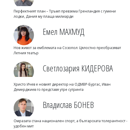
Перфектният план – Тръмп превзема Гренландия с гумени
лодки, Дания му плаща милиарди
Емел МАХМУД
Нов живот за емблемата на Созопол: Цялостно преобразяват
Летния театър
Светлозария КИДЕРОВА
Христо Ичев е новият директор на ОДМВР-Бургас, Иван
Демерджиев го представя утре сутринта
Владислав БОНЕВ
Омразата стана национален спорт, а българската толерантност -
удобен мит