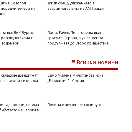
бщина Созопол
Джип срещу движението в
 поредни вечери на
аварийната лента на АМ Тракия
нти
ни във ВиК-Бургас:
Проф. Рачев: Пета гореща вълна
 разследва схема с
връхлита Европа, а у нас жегата
 водомери
продължава до Второ пришествие
Всички новини
Михаил ДИМИТРОВ
Локализираха пожара край АМ Тракия,
о складове ще вдигнат
Само Милена Милотинова иска
огнеборците очакат ново разпалване
на, ефектът се очаква
„Евровизия“ в София
ри задържани, петима
Почина известен неврохирург
бийството на Георги в