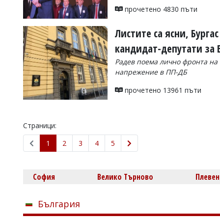
прочетено 4830 пъти
Листите са ясни, Бурга
кандидат-депутати за
Радев поема лично фронта на 
напрежение в ПП-ДБ
прочетено 13961 пъти
Страници:
1
2
3
4
5
София
Велико Търново
Плевен
България