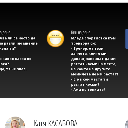
а деня
Виц на деня
учва ли се често да
Млада спортистка към
на различно мнение
треньора си:
жена ти?
- Тренер, от тези
хапчета, които ми
тя какво казва по
даваш, започват да ми
оса?
растат косми на места,
що, тя не знае.
на които на другите
момичета не им растат!
- Е, на кои места ти
растат косми?
- Ами по топките!
Катя КАСАБОВА