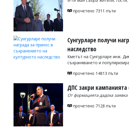
6-ти май събра жители, гости
Коментарите
прочетено 7311 пъти
под
статиите
се
въвеждат
от
читателите
Сунгурларе получи нагр
и
наследство
редакцията
не
Кметът на Сунгурларе инж. Ди
носи
съхраняването и популяризира
отговорност
за
прочетено 14813 пъти
тях!
Ако
откриете
ДПС закри кампанията 
обиден
за
От формацията дадоха заявка 
вас
коментар,
прочетено 7128 пъти
моля
сигнализирайте
ни!