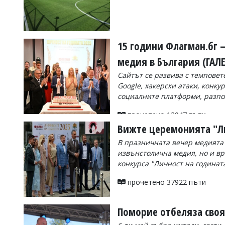
УКРАЙНА
СПОРТ
РАЗСЛЕДВАНЕ
15 години Флагман.бг 
БИЗНЕС
медия в България (ГАЛ
ЮГ
Сайтът се развива с темповет
Google, хакерски атаки, конку
Управители:
социалните платформи, разпо
Веселин
Василев,
прочетено 13047 пъти
email:
Вижте церемонията "Ли
v.vasilev@flagman.bg
Катя
В празничната вечер медията 
Касабова,
извънстолична медия, но и вр
еmail:
k.kassabova@flagman.bg
конкурса "Личност на годинат
Главен
редактор:
прочетено 37922 пъти
Иван
Колев,
email:
Поморие отбеляза своя
office@flagman.bg