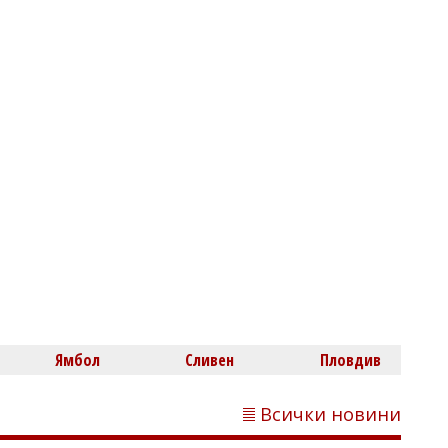
Михаил ДИМИТРОВ
Психиатър за убийството в Пловдив:
Групата създава свои правила и
тласка към агресия
Михаил ДИМИТРОВ
Ямбол
Сливен
Пловдив
Проф. Рачев: Пета гореща вълна
връхлита Европа, а у нас жегата
Всички новини
продължава до Второ пришествие