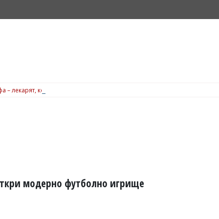
а – лекарят, когото бъдещите майки в Бургас често препоръчват една на 
откри модерно футболно игрище