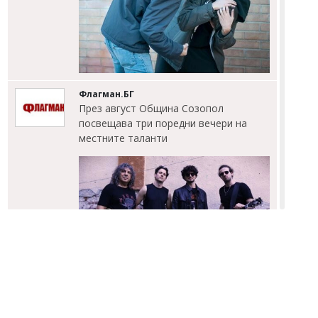
Флагман.БГ
През август Община Созопол
посвещава три поредни вечери на
местните таланти
Михаил ДИМИТРОВ
Генералите изпревариха Зеленски по