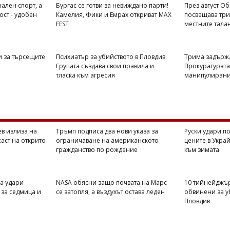
ален спорт, а
Бургас се готви за невиждано парти!
През август О
ост - удобен
Камелия, Фики и Емрах откриват MAX
посвещава три
FEST
местните тала
и за търсещите
Психиатър за убийството в Пловдив:
Трима задържа
Групата създава свои правила и
Прокуратурата
тласка към агресия
манипулирани
ев излиза на
Тръмп подписа два нови указа за
Руски удари п
аст на открито
ограничаване на американското
цените в Украй
гражданство по рождение
към зимата
а удари
NASA обясни защо почвата на Марс
10 тийнейджъ
 за седмица и
се затопля, а въздухът остава леден
обвинени за у
Пловдив