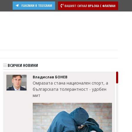
FLAGMAN В TELEGRAM
ВАШИЯТ СИГНАЛ
ВРЪЗКА С ФЛАГМАН
друга, вижте подробности
ВСИЧКИ НОВИНИ
Владислав БОНЕВ
Омразата стана национален спорт, а
българската толерантност - удобен
мит