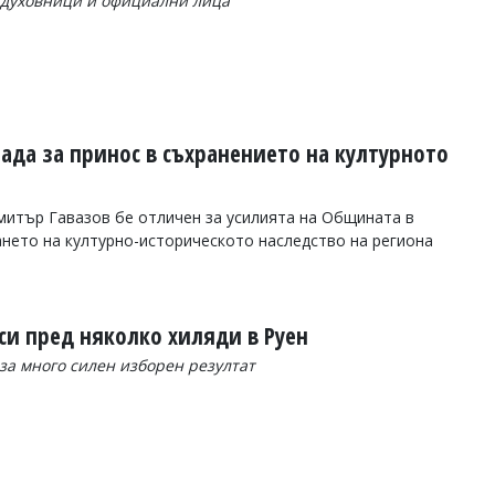
, духовници и официални лица
ада за принос в съхранението на културното
митър Гавазов бе отличен за усилията на Общината в
нето на културно-историческото наследство на региона
си пред няколко хиляди в Руен
за много силен изборен резултат