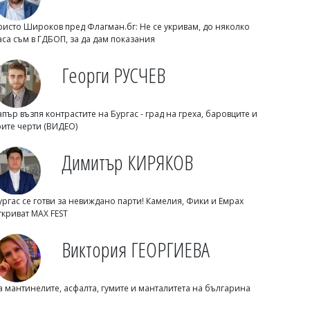
към зимата
ристо Широков пред Флагман.бг: Не се укривам, до няколко
аса съм в ГДБОП, за да дам показания
Георги РУСЧЕВ
апър възпя контрастите на Бургас - град на греха, баровците и
рите черти (ВИДЕО)
Димитър КИРЯКОВ
Флагман.БГ
Дневен хороскоп за 7 август: Телецът
ургас се готви за невиждано парти! Камелия, Фики и Емрах
с шанс за бърза печалба, Водолеите
ткриват MAX FEST
пред съдбоносен избор
Виктория ГЕОРГИЕВА
а мантинелите, асфалта, гумите и манталитета на българина