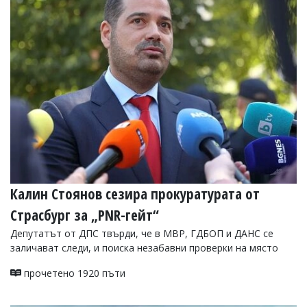
Коментарите
под
статиите
се
въвеждат
от
читателите
и
редакцията
не
носи
отговорност
за
тях!
Ако
Калин Стоянов сезира прокуратурата от
откриете
Страсбург за „PNR-гейт“
обиден
за
Депутатът от ДПС твърди, че в МВР, ГДБОП и ДАНС се
вас
заличават следи, и поиска незабавни проверки на място
коментар,
моля
прочетено 1920 пъти
сигнализирайте
ни!