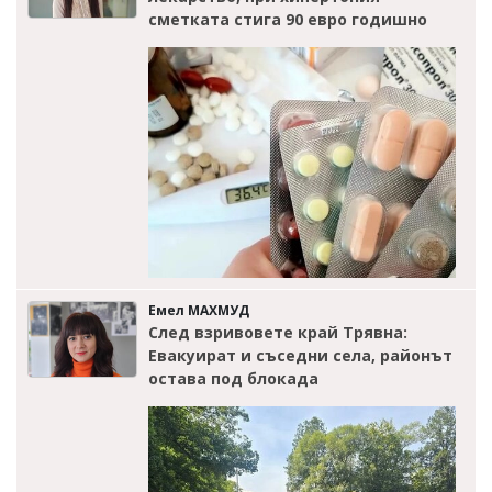
сметката стига 90 евро годишно
Емел МАХМУД
След взривовете край Трявна:
Евакуират и съседни села, районът
остава под блокада