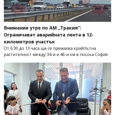
Внимание утре по АМ „Тракия“:
Ограничават аварийната лента в 12-
километров участък
От 6:30 до 13 часа ще се премахва крайпътна
растителност между 34-и и 46-и км в посока София