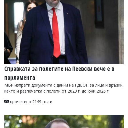
УКРАЙНА
СПОРТ
РАЗСЛЕДВАНЕ
БИЗНЕС
ЮГ
Управители:
Веселин
Василев,
Справката за полетите на Пеевски вече е в
email:
v.vasilev@flagman.bg
парламента
Катя
Касабова,
МВР изпрати документа с данни на ГДБОП за лица и връзки,
еmail:
k.kassabova@flagman.bg
както и разпечатка с полети от 2023 г. до юни 2026 г.
Главен
прочетено 2149 пъти
редактор:
Иван
Колев,
email:
office@flagman.bg