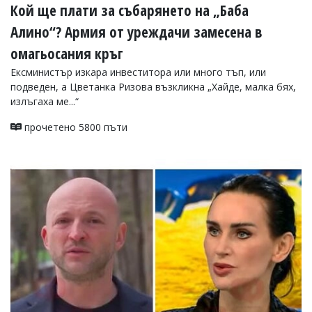
Кой ще плати за събарянето на „Баба
Алино“? Армия от уреждачи замесена в
омагьосания кръг
Ексминистър изкара инвеститора или много тъп, или
подведен, а Цветанка Ризова възкликна „Хайде, малка бях,
излъгаха ме...“
прочетено 5800 пъти