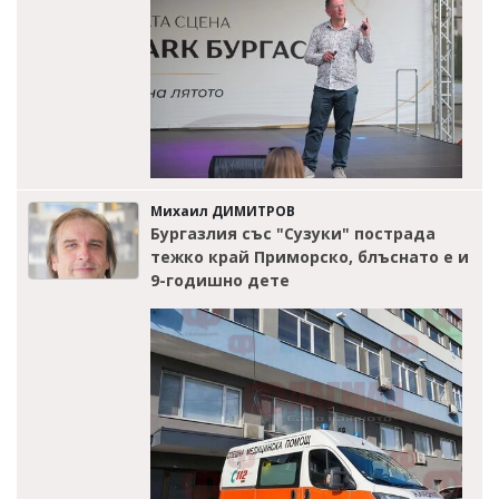
Михаил ДИМИТРОВ
Бургазлия със "Сузуки" пострада
тежко край Приморско, блъснато е и
9-годишно дете