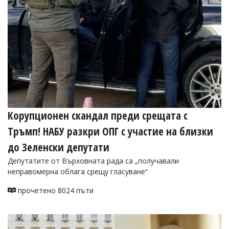
Корупционен скандал преди срещата с
Тръмп! НАБУ разкри ОПГ с участие на близки
до Зеленски депутати
Депутатите от Върховната рада са „получавали
неправомерна облага срещу гласуване“
прочетено 8024 пъти