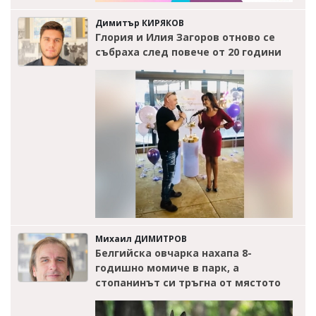
Димитър КИРЯКОВ
Глория и Илия Загоров отново се
събраха след повече от 20 години
Михаил ДИМИТРОВ
Белгийска овчарка нахапа 8-
годишно момиче в парк, а
стопанинът си тръгна от мястото