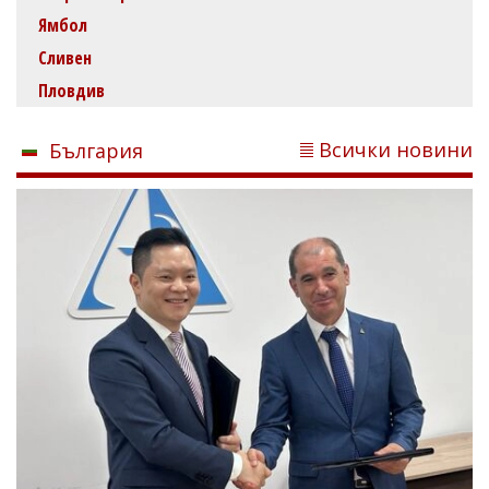
Ямбол
Сливен
Пловдив
Всички новини
България