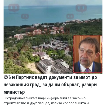
КУБ и Портних вадят документи за имот до
незаконния град, за да ни объркат, разкри
министър
Ексградоначалникът вади информация за законно
строителство в друг парцел, излиза корпорацията и