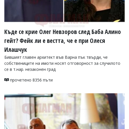
Къде се крие Олег Невзоров след Баба Алино
гейт? Фейк ли е вестта, че е при Олеся
Илашчук
Бившият главен архитект във Варна пък твърди, че
собствениците на имоти носят отговорност за случилото
се в т.нар. незаконен град
прочетено 8356 пъти