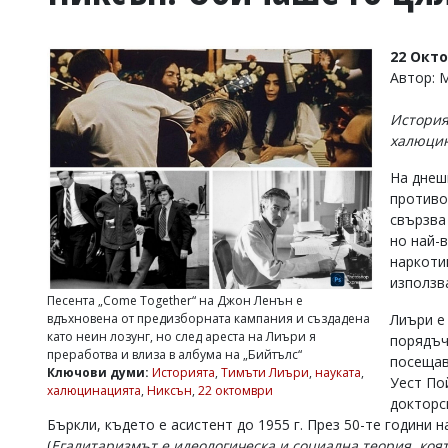
УКРАЙНА
СПОРТ
22 Окт
РАЗСЛЕДВАНЕ
Автор:
БИЗНЕС
История
ЮГ
халюци
На днешн
Управители:
противо
Веселин
Василев,
свързва 
email:
но най-
v.vasilev@flagman.bg
наркоти
Катя
използв
Касабова,
Песента „Come Together“ на Джон Ленън е
еmail:
k.kassabova@flagman.bg
вдъхновена от предизборната кампания и създадена
Лиъри е
като неин лозунг, но след ареста на Лиъри я
порядъч
Главен
преработва и влиза в албума на „Бийтълс“
посещав
редактор:
Ключови думи:
Историята
,
Тимъти Лиъри
,
науката
,
Иван
Уест По
халюцинацията
,
Никсън
,
22 октомври
Колев,
докторс
email:
Бъркли, където е асистент до 1955 г. През 50-те години
office@flagman.bg
(
Егалитаризмът е идеологическа и социална теория, коя