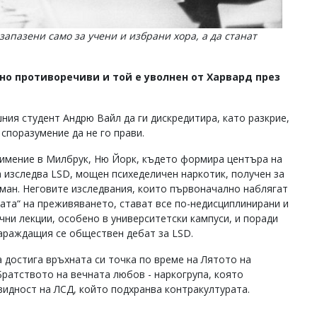
апазени само за учени и избрани хора, а да станат
но противоречиви и той е уволнен от Харвард през
ния студент Андрю Вайл да ги дискредитира, като разкрие,
споразумение да не го прави.
в имение в Милбрук, Ню Йорк, където формира центъра на
 изследва LSD, мощен психеделичен наркотик, получен за
фман. Неговите изследвания, които първоначално наблягат
ата“ на преживяването, стават все по-недисциплинирани и
чни лекции, особено в университетски кампуси, и поради
зараждащия се обществен дебат за LSD.
 достига връхната си точка по време на Лятото на
 Братството на вечната любов - наркогрупа, която
видност на ЛСД, който подхранва контракултурата.