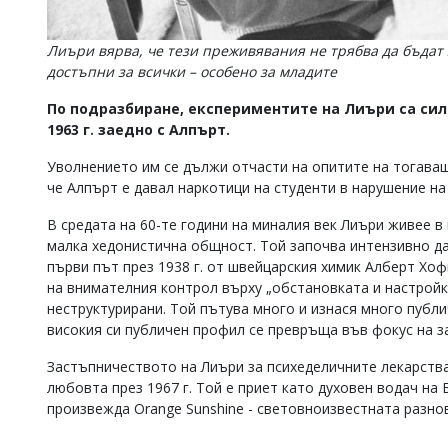
Лиъри вярва, че тези преживявания не трябва да бъдат з
достъпни за всички – особено за младите
По подразбиране, експериментите на Лиъри са сил
1963 г. заедно с Алпърт.
Уволнението им се дължи отчасти на опитите на тогаваш
че Алпърт е давал наркотици на студенти в нарушение на 
В средата на 60-те години на миналия век Лиъри живее 
малка хедонистична общност. Той започва интензивно да
първи път през 1938 г. от швейцарския химик Алберт Хо
на внимателния контрол върху „обстановката и настройк
неструктурирани. Той пътува много и изнася много публи
високия си публичен профил се превръща във фокус на 
Застъпничеството на Лиъри за психеделичните лекарства
любовта през 1967 г. Той е приет като духовен водач на
произвежда Orange Sunshine - световноизвестната разно