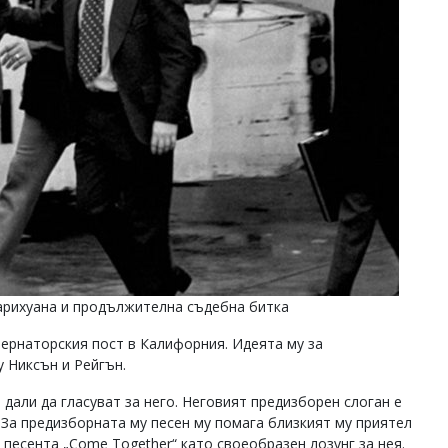
марихуана и продължителна съдебна битка
убернаторския пост в Калифорния. Идеята му за
 Никсън и Рейгън.
 дали да гласуват за него. Неговият предизборен слоган е
 За предизборната му песен му помага близкият му приятел
песента „Come Together“ като своеобразен лозунг за нея.