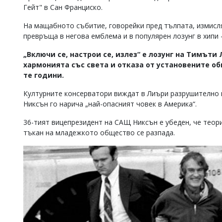
Гейт" в Сан Франциско.
На мащабното събитие, говорейки пред тълпата, измисля 
превръща в негова емблема и в популярен лозунг в хипи -
„Включи се, настрои се, излез“ е лозунг на Тимът
хармонията със света и отказа от установените об
те години.
Културните консерватори виждат в Лиъри разрушително
Никсън го нарича „най-опасният човек в Америка“.
36-тият вицепрезидент на САЩ Никсън е убеден, че теор
тъкан на младежкото общество се разпада.