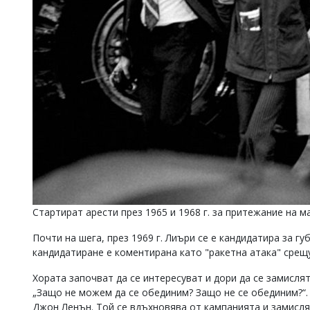
Стартират арести през 1965 и 1968 г. за притежание на 
Почти на шега, през 1969 г. Лиъри се е кандидатира за г
кандидатиране е коментирана като "ракетна атака" срещу
Хората започват да се интересуват и дори да се замислят
„Защо не можем да се обединим? Защо не се обединим?“.
Джон Ленън. Той се вдъхновява от кампанията и замисля 