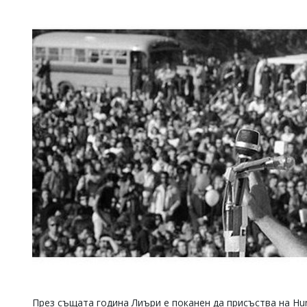
През същата година Лиъри е поканен да присъства на Hum