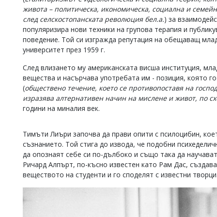
живота – политическа, икономическа, социална и семей
Коментарите
след селскостопанската революция бел.а.
) за взаимодей
под
статиите
популяризира нови техники на групова терапия и публик
се
поведение. Той си изгражда репутация на обещаващ млад
въвеждат
университет през 1959 г.
от
читателите
След влизането му американската висша институция, мла
и
вещества и насърчава употребата им - позиция, която г
редакцията
(
обществено течение, което се противопоставя на госпо
не
носи
изразява алтернативен начин на мислене и живот, по сх
отговорност
години на миналия век.
за
тях!
Ако
Тимъти Лиъри започва да прави опити с псилоцибин, кое
откриете
съзнанието. Той стига до извода, че подобни психеделич
обиден
да опознаят себе си по-дълбоко и също така да научават
за
Ричард Алпърт, по-късно известен като Рам Дас, създава
вас
веществото на студенти и го споделят с известни творци
коментар,
моля
сигнализирайте
ни!