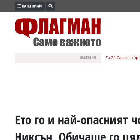
КАТЕГОРИИ
ПРОМО
ЗОНА
ИЗБОРИ
2026
ПРАКТИЧНО
НАКРАТКО
Za Zú Слънчев бря
КУЛТУРА
ЗДРАВЕ
ПОЛИТИКА
ОБЩИНИ
ОБЩЕСТВО
ЛАЙФСТАЙЛ
Ето го и най-опасният 
ВОЙНАТА
Никсън. Обичаше го ця
В