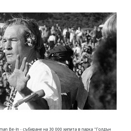
an Be-In - събиране на 30 000 хипита в парка "Голдън