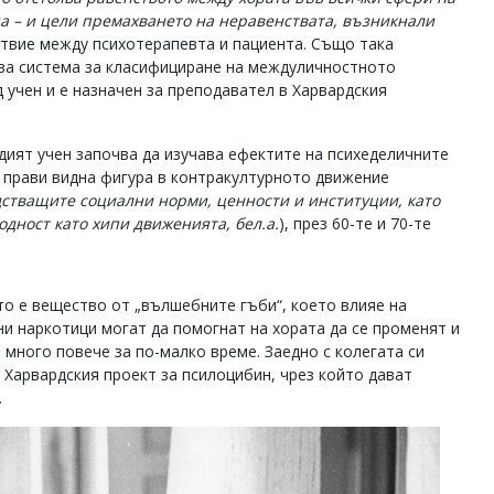
на – и цели премахването на неравенствата, възникнали
ствие между психотерапевта и пациента. Също така
ува система за класифициране на междуличностното
 учен и е назначен за преподавател в Харвардския
дият учен започва да изучава ефектите на психеделичните
о прави видна фигура в контракултурното движение
дстващите социални норми, ценности и институции, като
одност като хипи движенията, бел.а.
), през 60-те и 70-те
то е вещество от „вълшебните гъби“, което влияе на
ни наркотици могат да помогнат на хората да се променят и
 много повече за по-малко време. Заедно с колегата си
 Харвардския проект за псилоцибин, чрез който дават
.