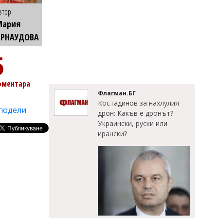
втор
Мария
АРНАУДОВА
5
оментара
Флагман.БГ
Костадинов за нахлулия
подели
дрон: Какъв е дронът?
Украински, руски или
ирански?