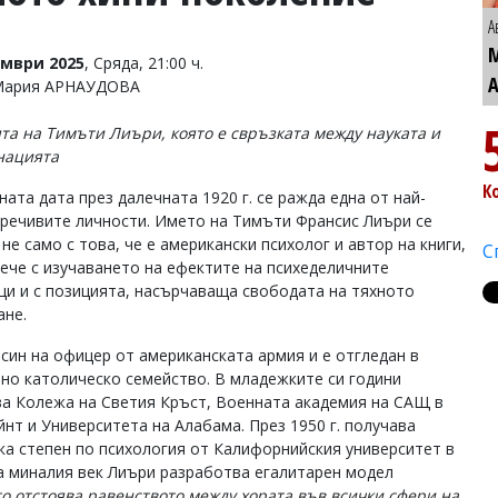
А
омври 2025
, Сряда, 21:00 ч.
 Мария АРНАУДОВА
та на Тимъти Лиъри, която е свръзката между науката и
нацията
К
ата дата през далечната 1920 г. се ражда една от най-
речивите личности. Името на Тимъти Франсис Лиъри се
не само с това, че е американски психолог и автор на книги,
С
вече с изучаването на ефектите на психеделичните
ци и с позицията, насърчаваща свободата на тяхното
ане.
 син на офицер от американската армия и е отгледан в
но католическо семейство. В младежките си години
а Колежа на Светия Кръст, Военната академия на САЩ в
йнт и Университета на Алабама. През 1950 г. получава
ка степен по психология от Калифорнийския университет в
 на миналия век Лиъри разработва егалитарен модел
то отстоява равенството между хората във всички сфери на