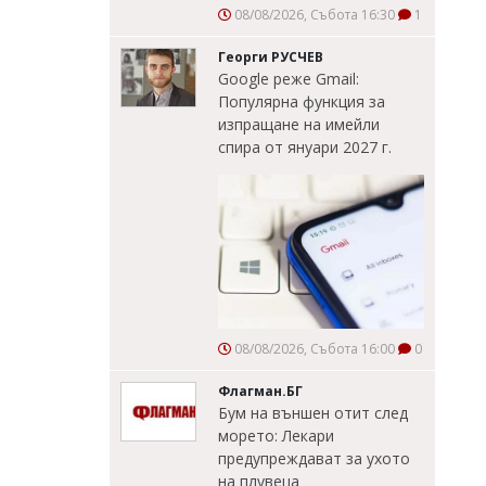
08/08/2026, Събота 16:30
1
Георги РУСЧЕВ
Google реже Gmail:
Популярна функция за
изпращане на имейли
спира от януари 2027 г.
08/08/2026, Събота 16:00
0
Флагман.БГ
Бум на външен отит след
морето: Лекари
предупреждават за ухото
на плувеца