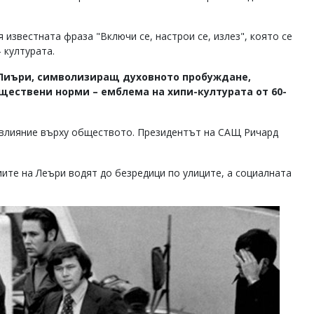
известната фраза "Включи се, настрои се, излез", която се
 културата.
и Лиъри, символизиращ духовното пробуждане,
ществени норми – емблема на хипи-културата от 60-
 влияние върху обществото. Президентът на САЩ Ричард
иите на Леъри водят до безредици по улиците, а социалната