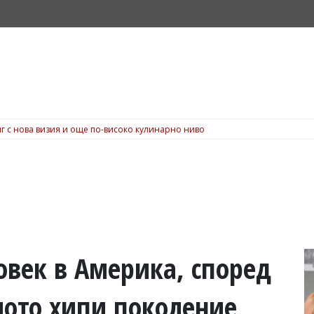
г с нова визия и още по-високо кулинарно ниво
човек в Америка, според
лото хипи поколение