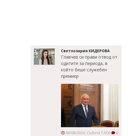
Светлозария КИДЕРОВА
Главчев си прави отвод от
одитите за периода, в
който беше служебен
премиер
08/08/2026, Събота 14:00
0