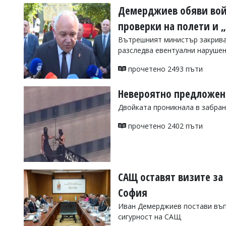
Демерджиев обяви войн
проверки на полети и 
Вътрешният министър закрива
разследва евентуални нарушен
прочетено 2493 пъти
Невероятно предложени
Двойката проникнала в забран
прочетено 2402 пъти
САЩ оставят визите за
София
Иван Демерджиев постави въп
сигурност на САЩ