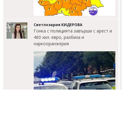
Светлозария КИДЕРОВА
Гонка с полицията завърши с арест и
460 хил. евро, разбиха и
наркооранжерия
Димитър КИРЯКОВ
Имен ден на 8 август: Емил и Емилиан
черпят заради светец, отказал да се