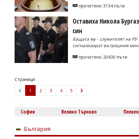
прочетено 3134 пъти
Оставиха Никола Бургаз
син
Бащата му - служителят на РУ
сигнализират вътрешния мин
прочетено 20430 пъти
Страници:
1
2
3
4
5
София
Велико Търново
Плевен
България