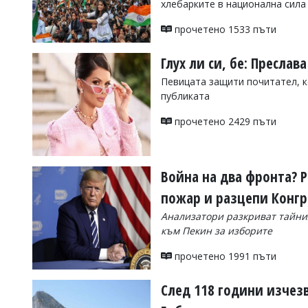
хлебарките в национална сила
УКРАЙНА
СПОРТ
прочетено 1533 пъти
РАЗСЛЕДВАНЕ
Глух ли си, бе: Пресла
БИЗНЕС
Певицата защити почитател, к
ЮГ
публиката
прочетено 2429 пъти
Управители:
Веселин
Василев,
email:
Война на два фронта? 
v.vasilev@flagman.bg
Катя
пожар и разцепи Конгр
Касабова,
еmail:
k.kassabova@flagman.bg
Анализатори разкриват тайния
към Пекин за изборите
Главен
редактор:
прочетено 1991 пъти
Иван
Колев,
email:
След 118 години изчез
office@flagman.bg