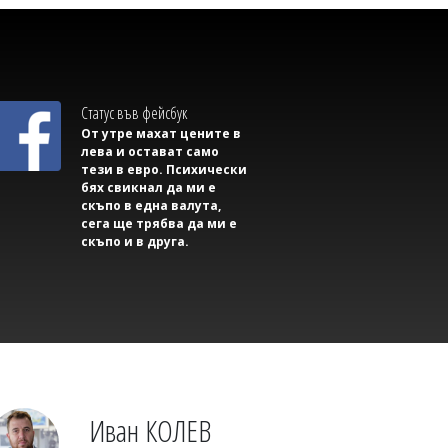
Михаил ДИМИТРОВ
AI започна да прави неща, които
никой не му е разрешавал
Статус във фейсбук
От утре махат цените в
лева и остават само
тези в евро. Психически
бях свикнал да ми е
скъпо в една валута,
сега ще трябва да ми е
скъпо и в друга.
Димитър КИРЯКОВ
Нефтохимик привлече офанзивен
халф
Иван КОЛЕВ