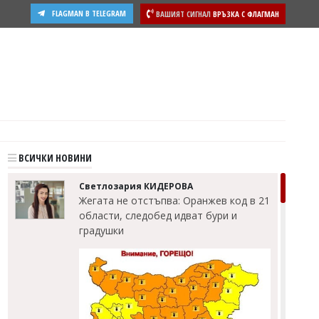
FLAGMAN В TELEGRAM
ВАШИЯТ СИГНАЛ
ВРЪЗКА С ФЛАГМАН
ВСИЧКИ НОВИНИ
Светлозария КИДЕРОВА
Жегата не отстъпва: Оранжев код в 21
области, следобед идват бури и
градушки