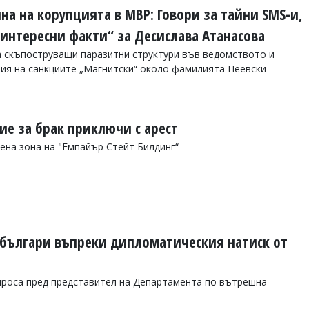
а на корупцията в МВР: Говори за тайни SMS-и,
„интересни факти“ за Десислава Атанасова
 скъпоструващи паразитни структури във ведомството и
ия на санкциите „Магнитски“ около фамилията Пеевски
е за брак приключи с арест
ена зона на "Емпайър Стейт Билдинг“
 българи въпреки дипломатическия натиск от
роса пред представител на Департамента по вътрешна