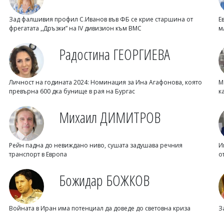
Зад фалшивия профил С.Иванов във ФБ се крие старшина от
Е
фрегатата „Дръзки” на IV дивизион към ВМС
м
Радостина ГЕОРГИЕВА
Личност на годината 2024: Номинация за Ина Агафонова, която
М
превърна 600 дка бунище в рая на Бургас
к
Михаил ДИМИТРОВ
Рейн падна до невиждано ниво, сушата задушава речния
И
транспорт в Европа
о
Божидар БОЖКОВ
Войната в Иран има потенциал да доведе до световна криза
З