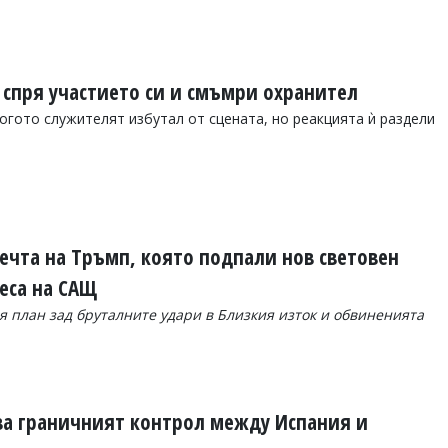
ва спря участието си и смъмри охранител
огото служителят избутал от сцената, но реакцията ѝ раздели
Речта на Тръмп, която подпали нов световен
еса на САЩ
 план зад бруталните удари в Близкия изток и обвиненията
ва граничният контрол между Испания и