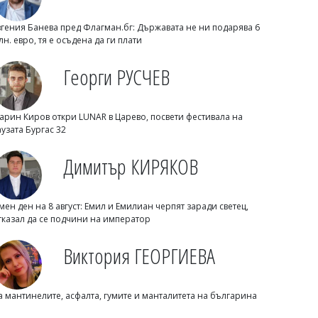
вгения Банева пред Флагман.бг: Държавата не ни подарява 6
лн. евро, тя е осъдена да ги плати
Георги РУСЧЕВ
арин Киров откри LUNAR в Царево, посвети фестивала на
Димитър КИРЯКОВ
аузата Бургас 32
Бургаска област вече има близо 338
хил. жилища, сградите се увеличиха с
Димитър КИРЯКОВ
453 за година
мен ден на 8 август: Емил и Емилиан черпят заради светец,
тказал да се подчини на император
Виктория ГЕОРГИЕВА
а мантинелите, асфалта, гумите и манталитета на българина