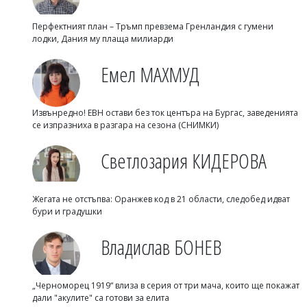
Перфектният план – Тръмп превзема Гренландия с гумени
лодки, Дания му плаща милиарди
Емел МАХМУД
Извънредно! ЕВН остави без ток центъра на Бургас, заведенията
се изпразниха в разгара на сезона (СНИМКИ)
Светлозария КИДЕРОВА
Жегата не отстъпва: Оранжев код в 21 области, следобед идват
бури и градушки
Владислав БОНЕВ
„Черноморец 1919“ влиза в серия от три мача, които ще покажат
дали "акулите" са готови за елита