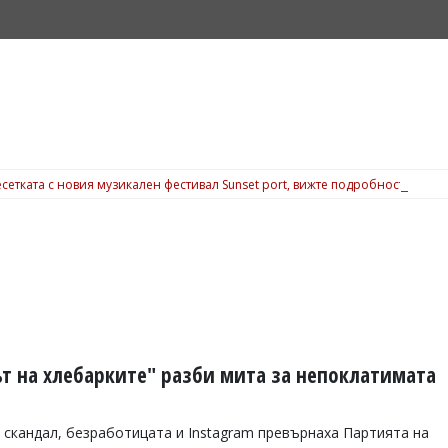
сетката с новия музикален фестивал Sunset port, вижте подробности
ът на хлебарките" разби мита за непоклатимата
 скандал, безработицата и Instagram превърнаха Партията на