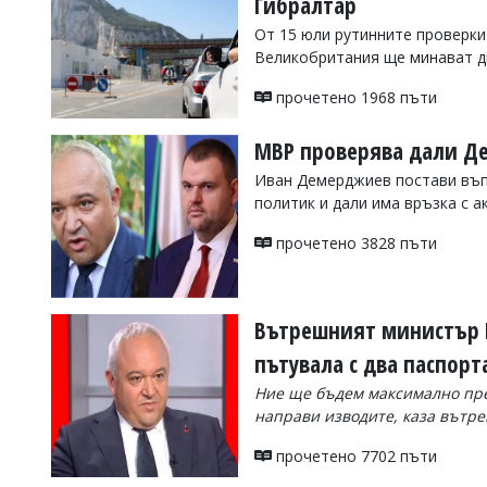
Гибралтар
Коментарите
От 15 юли рутинните проверки
под
Великобритания ще минават д
статиите
се
прочетено 1968 пъти
въвеждат
от
читателите
МВР проверява дали Де
и
Иван Демерджиев постави въп
редакцията
не
политик и дали има връзка с а
носи
отговорност
прочетено 3828 пъти
за
тях!
Ако
откриете
Вътрешният министър 
обиден
за
пътувала с два паспорт
вас
Ние ще бъдем максимално пре
коментар,
моля
направи изводите, каза вът
сигнализирайте
ни!
прочетено 7702 пъти