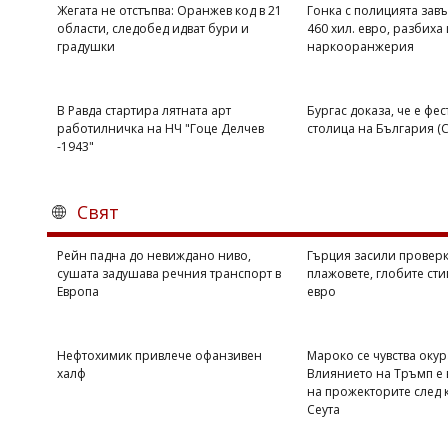
Жегата не отстъпва: Оранжев код в 21
Гонка с полицията завъ
области, следобед идват бури и
460 хил. евро, разбиха 
градушки
наркооранжерия
В Равда стартира лятната арт
Бургас доказа, че е фе
работилничка на НЧ "Гоце Делчев
столица на България 
-1943"
Свят
Рейн падна до невиждано ниво,
Гърция засили проверк
сушата задушава речния транспорт в
плажовете, глобите сти
Европа
евро
Нефтохимик привлече офанзивен
Мароко се чувства оку
халф
Влиянието на Тръмп е 
на прожекторите след 
Сеута