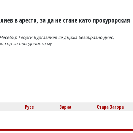
лиев в ареста, за да не стане като прокурорския
 Несебър Георги Бургазлиев се държа безобразно днес,
истър за поведението му
Русе
Варна
Стара Загора