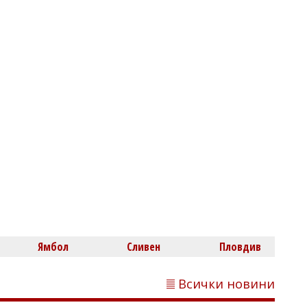
Михаил ДИМИТРОВ
В Равда стартира лятната арт
работилничка на НЧ "Гоце Делчев
-1943"
Димитър КИРЯКОВ
Гърция засили проверките по
Ямбол
Сливен
Пловдив
плажовете, глобите стигнаха 73 000
евро
Всички новини