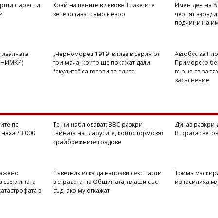
рши с арест и
Край на цените в левове: Етикетите
Имен ден на 8 
и
вече остават само в евро
черпят заради 
подчини на и
стивалната
„Черноморец 1919“ влиза в серия от
Автобус за Пло
(СНИМКИ)
три мача, които ще покажат дали
Приморско без
"акулите" са готови за елита
върна се за тя
закъснение
ите по
Те ни наблюдават: BBC разкри
Дунав разкри 
гнаха 73 000
тайната на гларусите, които тормозят
Втората свето
крайбрежните градове
ражено:
Съветник иска да направи секс парти
Трима маскир
в светлината
в сградата на Общината, плаши със
изнасилиха мл
катастрофата в
съд, ако му откажат