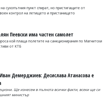
 на сухопътния пункт спират, но пристигащите от
воен контрол на летището и пристанището
лян Пеевски има частен самолет
роса кой плаща полетите на санкционирания по Магнитски
ктиви от КТБ
Иван Демерджиев: Десислава Атанасова е
а
цизни. Ще изнесем в пълнота всички факти, всеки ще си
решният министър