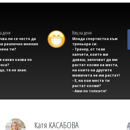
а деня
Виц на деня
учва ли се често да
Млада спортистка към
на различно мнение
треньора си:
жена ти?
- Тренер, от тези
хапчета, които ми
тя какво казва по
даваш, започват да ми
оса?
растат косми на места,
що, тя не знае.
на които на другите
момичета не им растат!
- Е, на кои места ти
растат косми?
- Ами по топките!
Катя КАСАБОВА