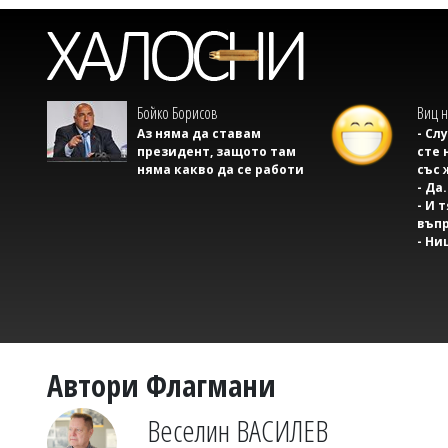
Бойко Борисов
Виц н
Аз няма да ставам
- Сл
президент, защото там
сте 
няма какво да се работи
със 
- Да.
- И 
въпр
- Ни
Автори Флагмани
Веселин ВАСИЛЕВ