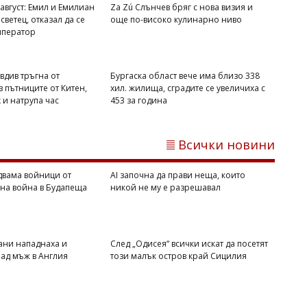
август: Емил и Емилиан
Za Zú Слънчев бряг с нова визия и
светец, отказал да се
още по-високо кулинарно ниво
мператор
вдив тръгна от
Бургаска област вече има близо 338
 пътниците от Китен,
хил. жилища, сградите се увеличиха с
х и натрупа час
453 за година
Димитър КИРЯКОВ
Всички новини
Дунав разкри двама войници от
Втората световна война в Будапеща
двама войници от
AI започна да прави неща, които
вна война в Будапеща
никой не му е разрешавал
ани нападнаха и
След „Одисея“ всички искат да посетят
ад мъж в Англия
този малък остров край Сицилия