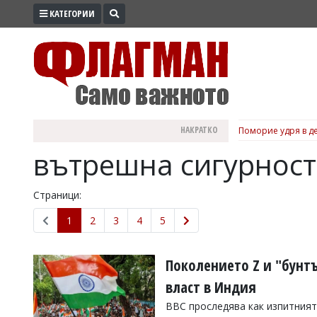
КАТЕГОРИИ
ПРОМО
ЗОНА
ИЗБОРИ
2026
ПРАКТИЧНО
НАКРАТКО
Поморие удря в де
КУЛТУРА
вътрешна сигурност
ЗДРАВЕ
ПОЛИТИКА
Страници:
ОБЩИНИ
1
2
3
4
5
ОБЩЕСТВО
ЛАЙФСТАЙЛ
Поколението Z и "бунт
ВОЙНАТА
власт в Индия
В
BBC проследява как изпитният