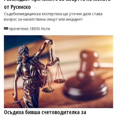
от Русенско
Съдебномедицинска експертиза ще уточни дали става
въпрос за насилствена смърт или инцидент
прочетено 18935 пъти
Осъдиха бивша счетоводителка за