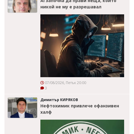
AI започна да прави неща, които
никой не му е разрешавал
07/08/2026, Петък 20:00
3
Димитър КИРЯКОВ
Нефтохимик привлече офанзивен
халф