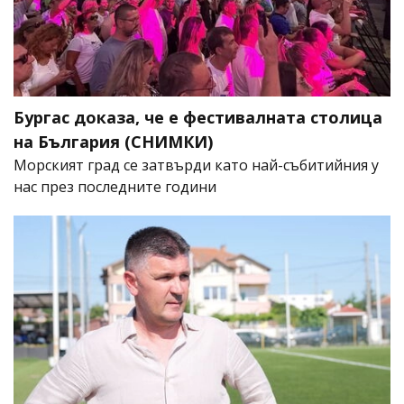
Бургас доказа, че е фестивалната столица
на България (СНИМКИ)
Морският град се затвърди като най-събитийния у
нас през последните години