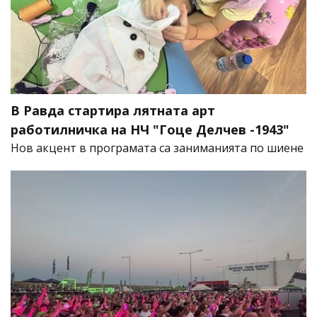
В Равда стартира лятната арт
работилничка на НЧ "Гоце Делчев -1943"
Нов акцент в програмата са заниманията по шиене