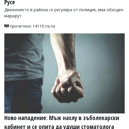
Русе
Движението в района се регулира от полиция, има обходен
маршрут
прочетено 14110 пъти
Ново нападение: Мъж нахлу в зъболекарски
кабинет и се опита да удуши стоматолога