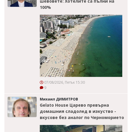
шевовете: Хотелите са пълни на
100%
07/08/2026, Петък 15:30
9
Михаил ДИМИТРОВ
Gelato House Царево превърна
домашния сладолед в изкуство -
вкусове без аналог по Черноморието