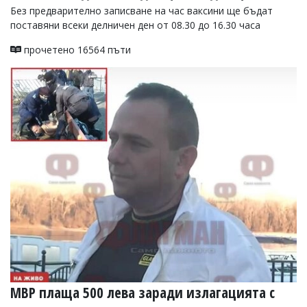
Без предварително записване на час ваксини ще бъдат
Коментарите
поставяни всеки делничен ден от 08.30 до 16.30 часа
под
статиите
прочетено 16564 пъти
се
въвеждат
от
читателите
и
редакцията
не
носи
отговорност
за
тях!
Ако
откриете
обиден
за
вас
коментар,
моля
сигнализирайте
ни!
МВР плаща 500 лева заради излагацията с