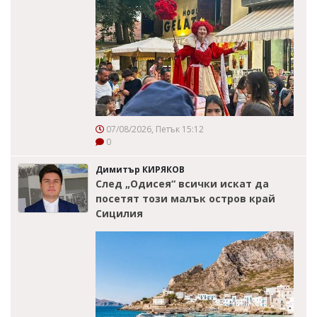
07/08/2026, Петък 15:12
0
Димитър КИРЯКОВ
След „Одисея“ всички искат да
посетят този малък остров край
Сицилия