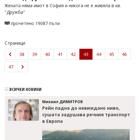
Жената няма имот в София и никога не е живяла в кв.
"Дружба"
прочетено 19087 пъти
Страници:
38
39
40
41
42
43
44
45
46
47
ВСИЧКИ НОВИНИ
Михаил ДИМИТРОВ
Рейн падна до невиждано ниво,
сушата задушава речния транспорт
в Европа