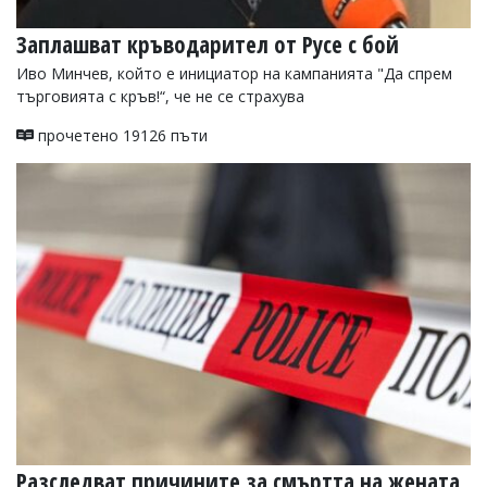
Заплашват кръводарител от Русе с бой
Иво Минчев, който е инициатор на кампанията "Да спрем
търговията с кръв!“, че не се страхува
прочетено 19126 пъти
Разследват причините за смъртта на жената