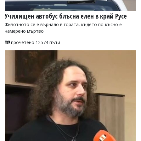
Училищен автобус блъсна елен в край Русе
Животното се е върнало в гората, където по-късно е
намерено мъртво
прочетено 12574 пъти