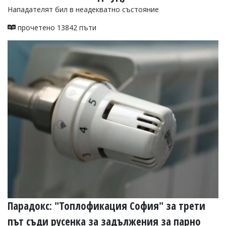
Нападателят бил в неадекватно състояние
прочетено 13842 пъти
Парадокс: "Топлофикация София" за трети
път съди русенка за задължения за парно