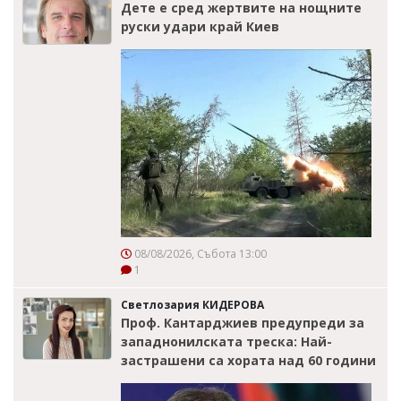
Дете е сред жертвите на нощните
руски удари край Киев
08/08/2026, Събота 13:00
1
Светлозария КИДЕРОВА
Проф. Кантарджиев предупреди за
западнонилската треска: Най-
застрашени са хората над 60 години