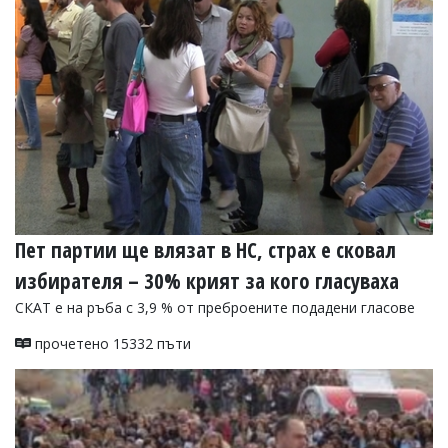
Пет партии ще влязат в НС, страх е сковал
избирателя – 30% крият за кого гласуваха
СКАТ е на ръба с 3,9 % от преброените подадени гласове
прочетено 15332 пъти