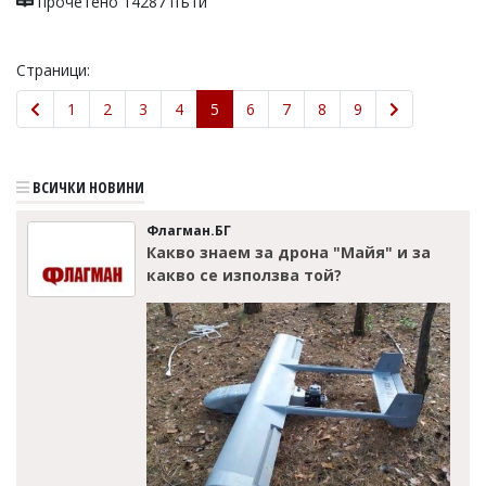
прочетено 14287 пъти
Страници:
1
2
3
4
5
6
7
8
9
ВСИЧКИ НОВИНИ
Флагман.БГ
Какво знаем за дрона "Майя" и за
какво се използва той?