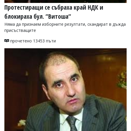
Протестиращи се събраха край НДК и
блокираха бул. ”Витоша”
Няма да признаем изборните резултати, скандират в дъжда
присъстващите
прочетено 13453 пъти