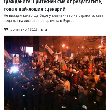
гражданите: Притеснен съм от резултатите,
Коментарите
това е най-лошия сценарий
под
статиите
Не виждам какво ще бъде управлението на страната, каза
се
водачът на листата на партията в Бургас
въвеждат
от
прочетено 13223 пъти
читателите
и
редакцията
не
носи
отговорност
за
тях!
Ако
откриете
обиден
за
вас
коментар,
моля
сигнализирайте
ни!