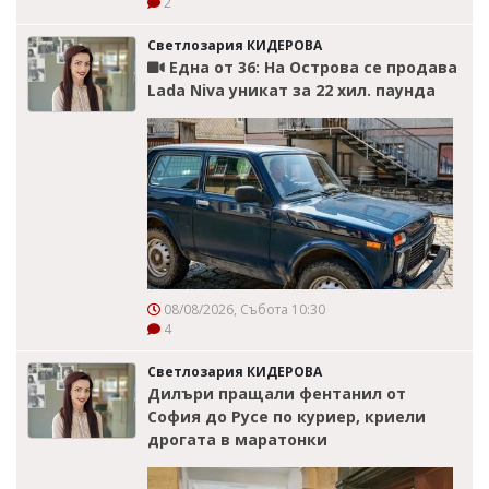
2
Светлозария КИДЕРОВА
Една от 36: На Острова се продава
Lada Niva уникат за 22 хил. паунда
08/08/2026, Събота 10:30
4
Светлозария КИДЕРОВА
Дилъри пращали фентанил от
София до Русе по куриер, криели
дрогата в маратонки