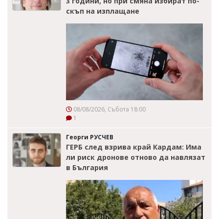
3 години, но при смяна избират по-
скъп на изплащане
08/08/2026, Събота 18:00
1
Георги РУСЧЕВ
ГЕРБ след взрива край Кардам: Има
ли риск дронове отново да навлязат
в България