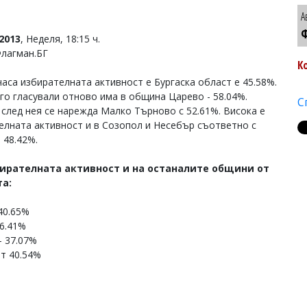
А
Ф
2013
, Неделя, 18:15 ч.
Флагман.БГ
К
часа избирателната активност е Бургаска област е 45.58%.
го гласували отново има в община Царево - 58.04%.
С
 след нея се нарежда Малко Търново с 52.61%. Висока е
елната активност и в Созопол и Несебър съответно с
 48.42%.
бирателната активност и на останалите общини от
та:
40.65%
46.41%
- 37.07%
т 40.54%