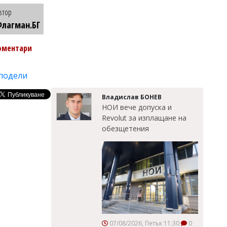
втор
лагман.БГ
оментари
подели
Владислав БОНЕВ
НОИ вече допуска и
Revolut за изплащане на
обезщетения
07/08/2026, Петък 11:30
0