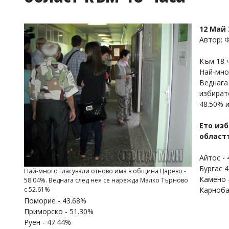
УКРАЙНА
СПОРТ
12 Май 
РАЗСЛЕДВАНЕ
Автор: 
БИЗНЕС
Към 18 
ЮГ
Най-мно
Веднага
Управители:
избират
Веселин
48.50% и
Василев,
email:
Ето из
v.vasilev@flagman.bg
област
Катя
Касабова,
еmail:
k.kassabova@flagman.bg
Айтос - 
Бургас 
Най-много гласували отново има в община Царево -
Главен
Камено 
58.04%. Веднага след нея се нарежда Малко Търново
редактор:
Карноба
с 52.61%
Иван
Поморие - 43.68%
Колев,
Приморско - 51.30%
email:
office@flagman.bg
Руен - 47.44%