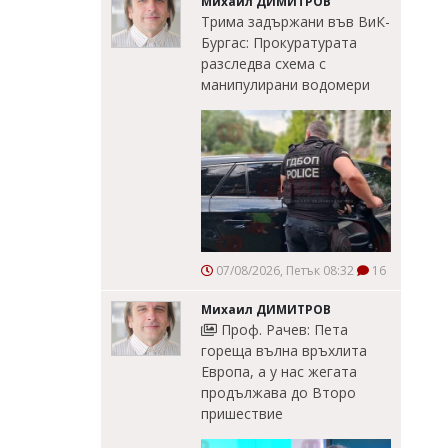
Михаил ДИМИТРОВ
Трима задържани във ВиК-
Бургас: Прокуратурата
разследва схема с
манипулирани водомери
07/08/2026, Петък 08:32
16
Михаил ДИМИТРОВ
Проф. Рачев: Пета
гореща вълна връхлита
Европа, а у нас жегата
продължава до Второ
пришествие