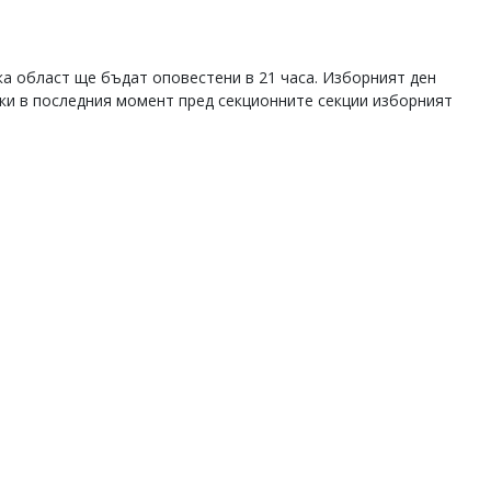
а област ще бъдат оповестени в 21 часа. Изборният ден
шки в последния момент пред секционните секции изборният