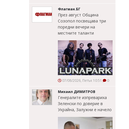
Флагман.БГ
През август Община
Созопол посвещава три
поредни вечери на
местните таланти
07/08/2026, Петък 10:51
0
Михаил ДИМИТРОВ
Генералите изпревариха
Зеленски по доверие в
Украйна, Залужни е начело