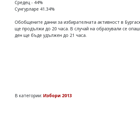
Средец - 44%
Коментарите
Сунгурларе 41.34%
под
статиите
Обобщените данни за избирателната активност в Бургаск
се
ще продължи до 20 часа. В случай на образували се опа
въвеждат
от
ден ще бъде удължен до 21 часа.
читателите
и
редакцията
не
носи
отговорност
за
тях!
Ако
откриете
В категории:
Избори 2013
обиден
за
вас
коментар,
моля
сигнализирайте
ни!