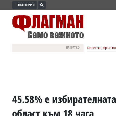
КАТЕГОРИИ
ПРОМО
ЗОНА
ИЗБОРИ
2026
ПРАКТИЧНО
НАКРАТКО
Билет за „Мръснот
КУЛТУРА
ЗДРАВЕ
ПОЛИТИКА
ОБЩИНИ
ОБЩЕСТВО
ЛАЙФСТАЙЛ
45.58% е избирателната
ВОЙНАТА
област към 18 часа
В