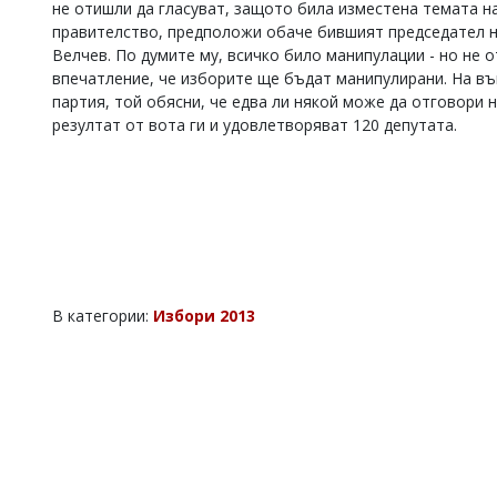
не отишли да гласуват, защото била изместена темата н
Коментарите
правителство, предположи обаче бившият председател н
под
Велчев. По думите му, всичко било манипулации - но не о
статиите
впечатление, че изборите ще бъдат манипулирани. На въ
се
партия, той обясни, че едва ли някой може да отговори н
въвеждат
от
резултат от вота ги и удовлетворяват 120 депутата.
читателите
и
редакцията
не
носи
отговорност
за
тях!
Ако
В категории:
Избори 2013
откриете
обиден
за
вас
коментар,
моля
сигнализирайте
ни!