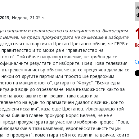
А
Ф
2013
, Неделя, 21:05 ч.
а направим и правителство на малцинството, благодарим
с Велчев, че преди прокуратурата не се месеше в изборите
едседателят на партията Цветан Цветанов обяви, че ГЕРБ е
К
с правителство и то може да е "правителство на
твото". Той обаче направи уточнение, че трябва да се
С
 официалните резултати от изборите. Пред Нова телевизия
 вътрешен министър обясни, че ще се преценява дали да се
с някои от другите партии или "просто ще предложим
лство на малцинството", цитира го "Фокус". "Всяка една
ситуация води до отрезвяване. Има възможности както за
ане на досегашните ни грешки, така също и за
вяването на един по-прагматичен диалог с всички, които
ределени искания", каза още Цветанов. Изненадващо той
ри на бившия главен прокурор Борис Велчев, че не е
л преди прокуратурата да участва в изборния процес. "Това,
аблюдавахме в тази кампания, европейските институции
а го проверят", коментира той и се извини на всички, които