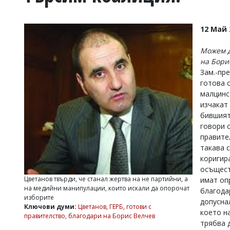
УКРАЙНА
СПОРТ
12 Май 
РАЗСЛЕДВАНЕ
БИЗНЕС
Можем д
на Бори
ЮГ
Зам.-пр
готова 
Управители:
малцинс
Веселин
изчакат
Василев,
бившият
email:
говори 
v.vasilev@flagman.bg
правите
Катя
такава 
Касабова,
еmail:
k.kassabova@flagman.bg
коригир
осъщест
Главен
Цветанов твърди, че станал жертва на не партийни, а
имат оп
редактор:
на медийни манипулации, които искали да опорочат
благода
Иван
изборите
допусна
Колев,
Ключови думи:
Цветанов
,
ГЕРБ
,
готови с
което н
email:
правителство
,
благодари на Борис Велчев
office@flagman.bg
трябва д