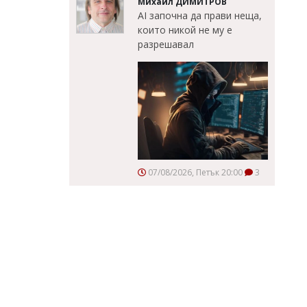
Михаил ДИМИТРОВ
AI започна да прави неща,
които никой не му е
разрешавал
07/08/2026, Петък 20:00
3