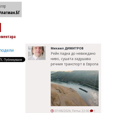
втор
лагман.БГ
1
оментара
Михаил ДИМИТРОВ
подели
Рейн падна до невиждано
ниво, сушата задушава
речния транспорт в Европа
07/08/2026, Петък 22:00
1