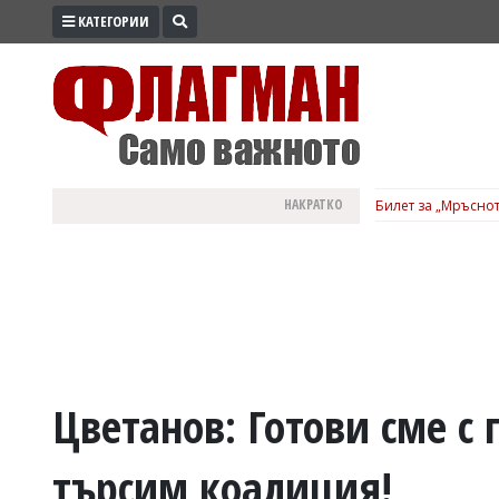
КАТЕГОРИИ
ПРОМО
ЗОНА
ИЗБОРИ
2026
ПРАКТИЧНО
НАКРАТКО
Билет за „Мръснот
КУЛТУРА
ЗДРАВЕ
ПОЛИТИКА
ОБЩИНИ
ОБЩЕСТВО
ЛАЙФСТАЙЛ
Цветанов: Готови сме с
ВОЙНАТА
търсим коалиция!
В