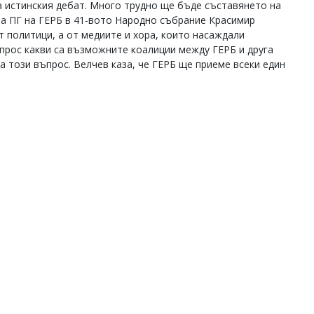
а истинския дебат. Много трудно ще бъде съставянето на
а ПГ на ГЕРБ в 41-вото Народно събрание Красимир
т политици, а от медиите и хора, които насаждали
прос какви са възможните коалиции между ГЕРБ и друга
а този въпрос. Велчев каза, че ГЕРБ ще приеме всеки един