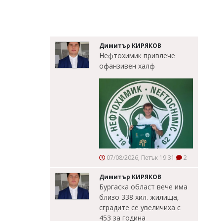
Димитър КИРЯКОВ
Нефтохимик привлече
офанзивен халф
07/08/2026, Петък 19:31
2
Димитър КИРЯКОВ
Бургаска област вече има
близо 338 хил. жилища,
сградите се увеличиха с
453 за година