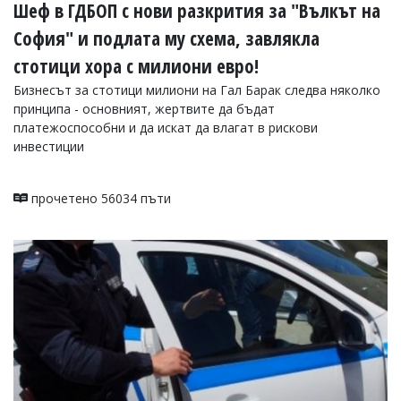
Шеф в ГДБОП с нови разкрития за "Вълкът на
София" и подлата му схема, завлякла
стотици хора с милиони евро!
Бизнесът за стотици милиони на Гал Барак следва няколко
принципа - основният, жертвите да бъдат
платежоспособни и да искат да влагат в рискови
инвестиции
прочетено 56034 пъти