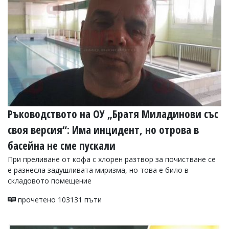
Коментарите
под
статиите
се
въвеждат
от
читателите
и
редакцията
не
носи
Ръководството на ОУ „Братя Миладинови със
отговорност
за
своя версия“: Има инцидент, но отрова в
тях!
Ако
басейна не сме пускали
откриете
обиден
При преливане от кофа с хлорен разтвор за почистване се
за
е разнесла задушливата миризма, но това е било в
вас
складовото помещение
коментар,
моля
прочетено 103131 пъти
сигнализирайте
ни!