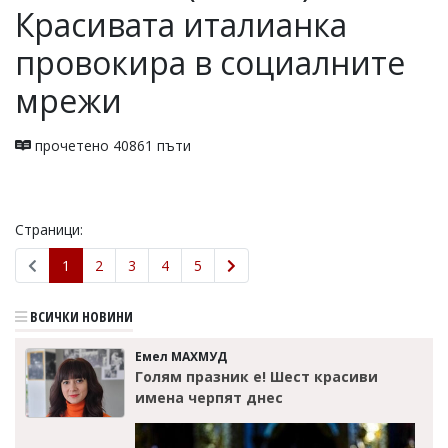
Красивата италианка
провокира в социалните
мрежи
прочетено 40861 пъти
Страници:
1
2
3
4
5
ВСИЧКИ НОВИНИ
Емел МАХМУД
Голям празник е! Шест красиви
имена черпят днес