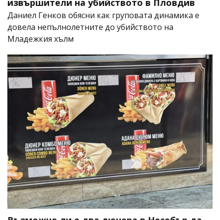
извършители на убийството в Пловдив
Даниел Генков обясни как груповата динамика е
довела непълнолетните до убийството на
Младежкия хълм
Възможно ли е два дюнера в Несебър да