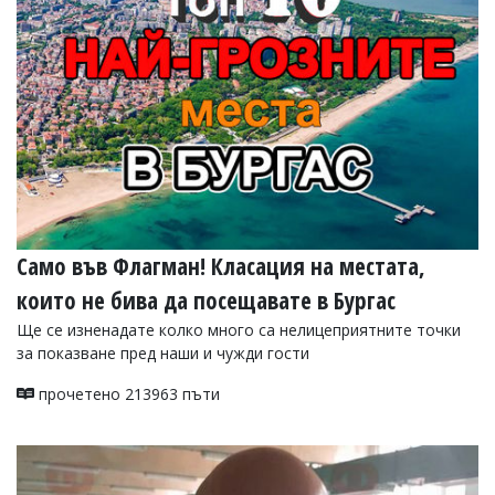
УКРАЙНА
СПОРТ
РАЗСЛЕДВАНЕ
БИЗНЕС
ЮГ
Управители:
Веселин
Василев,
Само във Флагман! Класация на местата,
email:
v.vasilev@flagman.bg
които не бива да посещавате в Бургас
Катя
Касабова,
Ще се изненадате колко много са нелицеприятните точки
еmail:
k.kassabova@flagman.bg
за показване пред наши и чужди гости
Главен
прочетено 213963 пъти
редактор:
Иван
Колев,
email:
office@flagman.bg