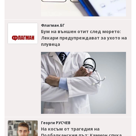
Флагман.БГ
Бум на външен отит след морето:
Лекари предупреждават за ухото на
плувеца
Георги РУСЧЕВ
На косъм от трагедия на
Подбалканския път: Камион спука