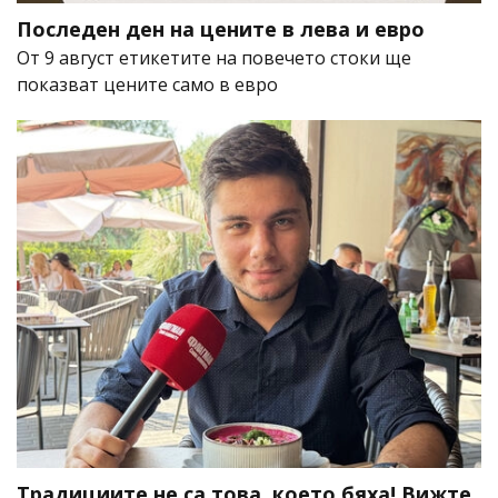
Последен ден на цените в лева и евро
От 9 август етикетите на повечето стоки ще
показват цените само в евро
Традициите не са това, което бяха! Вижте