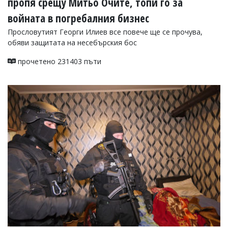
пропя срещу Митьо Очите, топи го за
войната в погребалния бизнес
Прословутият Георги Илиев все повече ще се прочува,
обяви защитата на несебърския бос
прочетено 231403 пъти