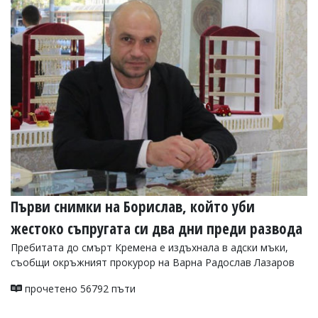
Първи снимки на Борислав, който уби
жестоко съпругата си два дни преди развода
Пребитата до смърт Кремена е издъхнала в адски мъки,
съобщи окръжният прокурор на Варна Радослав Лазаров
прочетено 56792 пъти