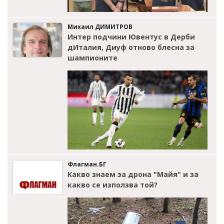
Михаил ДИМИТРОВ
Интер подчини Ювентус в Дерби
дИталия, Диуф отново блесна за
шампионите
Флагман.БГ
Какво знаем за дрона "Майя" и за
какво се използва той?