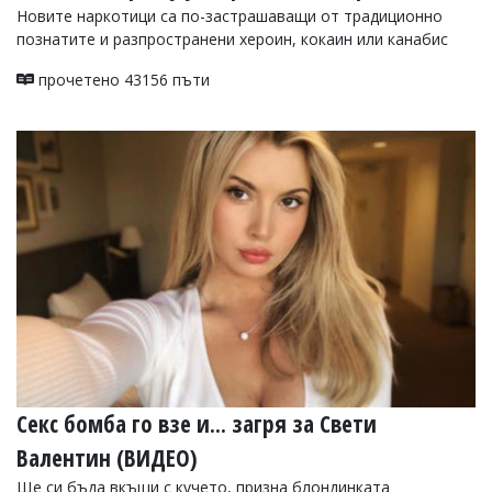
Новите наркотици са по-застрашаващи от традиционно
познатите и разпространени хероин, кокаин или канабис
прочетено 43156 пъти
Секс бомба го взе и... загря за Свети
Валентин (ВИДЕО)
Ще си бъда вкъщи с кучето, призна блондинката