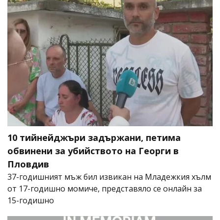
10 тийнейджъри задържани, петима
обвинени за убийството на Георги в
Пловдив
37-годишният мъж бил извикан на Младежкия хълм
от 17-годишно момиче, представяло се онлайн за
15-годишно