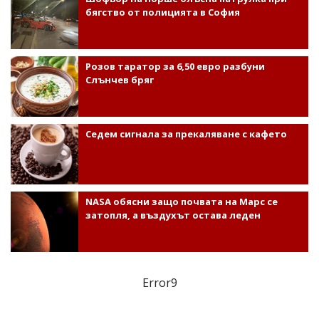
бягство от полицията в София
Розов таратор за 6,50 евро разбуни
Слънчев бряг
Седем сигнала за прекаляване с кафето
NASA обясни защо почвата на Марс се
затопля, а въздухът остава леден
Error9