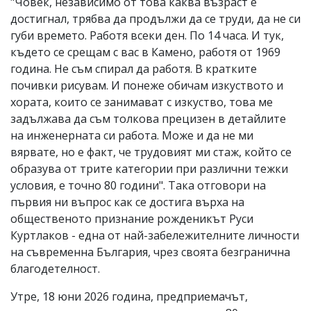
"Човек, независимо от това каква възраст е
достигнал, трябва да продължи да се труди, да не си
губи времето. Работя всеки ден. По 14 часа. И тук,
където се срещам с вас в Камено, работя от 1969
година. Не съм спирал да работя. В кратките
почивки рисувам. И понеже обичам изкуството и
хората, които се занимават с изкуство, това ме
задължава да съм толкова прецизен в детайлите
на инженерната си работа. Може и да не ми
вярвате, но e факт, че трудовият ми стаж, който се
образува от трите категории при различни тежки
условия, е точно 80 години". Така отговори на
първия ни въпрос как се достига върха на
общественото признание рожденикът Руси
Куртлаков - една от най-забележителните личности
на съвременна България, чрез своята безгранична
благодетелност.
Утре, 18 юни 2026 година, предприемачът,