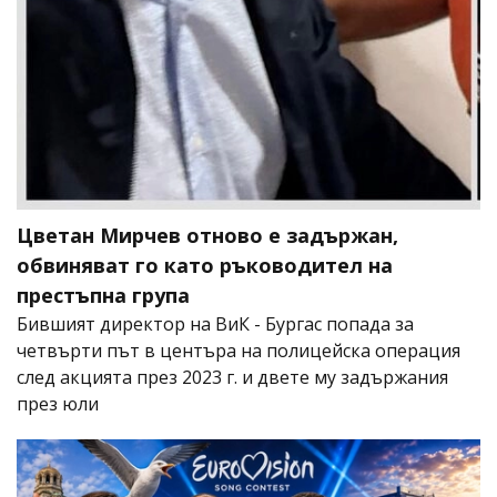
Цветан Мирчев отново е задържан,
обвиняват го като ръководител на
престъпна група
Бившият директор на ВиК - Бургас попада за
четвърти път в центъра на полицейска операция
след акцията през 2023 г. и двете му задържания
през юли