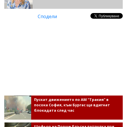
Сподели
Пускат движението по АМ "Тракия" в
посока София, към Бургас ще вдигнат
блокадата след час
Шофьор на Порше блъсна патрулка при