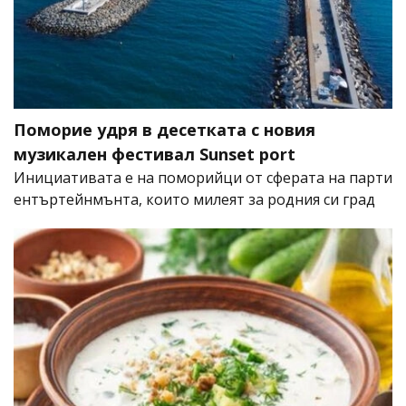
Поморие удря в десетката с новия
музикален фестивал Sunset port
Инициативата е на поморийци от сферата на парти
ентъртейнмънта, които милеят за родния си град