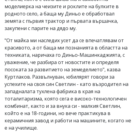
моделиерка на чеизите и роклите на булките в
родното село, а баща му Диньо е обработвал
земята с първия трактор и първата вършачка,
закупени с парите на дядо му.
"От майка ми наследих усет да се впечатлявам от
красивото, а от баща ми познанията в областта на
техниката, наричаха го Диньо-Машинкаджията, с
уважение, че разбира от новостите и определя
посоката за развитието на земеделието", казва
Куртлаков. Развълнуван, юбилярят говори за
успехите на своя син Светлин - като възродител на
западналата тухлена фабрика в края на
тоталитаризма, която сега е високо-технологичен
комбинат, както и за внука си - малкия Светлин,
който е на 18-години, но вече практикува в
керамичния завод и работи на машините, когато не
е на училище.