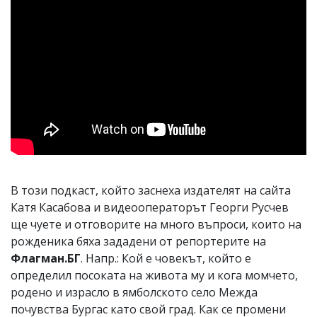
В този подкаст, който заснеха издателят на сайта
Катя Касабова и видеооператорът Георги Русчев
ще чуете и отговорите на много въпроси, които на
рожденика бяха зададени от репортерите на
Флагман.БГ
. Напр.: Кой е човекът, който е
определил посоката на живота му и кога момчето,
родено и израсло в ямболското село Межда
почувства Бургас като свой град. Как се промени