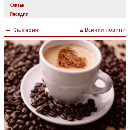
Сливен
Пловдив
Всички новини
България