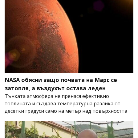
NASA обясни защо почвата на Марс се
затопля, а въздухът остава леден
Тънката атмосфера не пренася ефективно
топлината и създава температурна разлика от
десетки градуси само на метър над повърхността