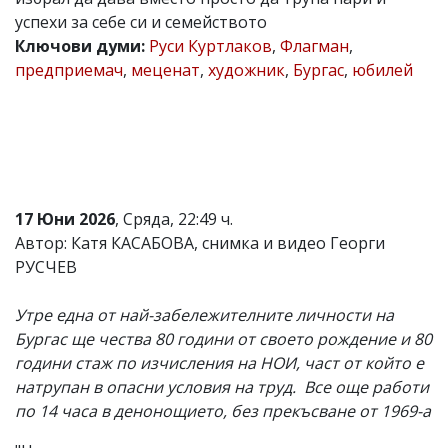
успехи за себе си и семейството
Коментарите
под
Ключови думи:
Руси Куртлаков
,
Флагман
,
статиите
предприемач
,
меценат
,
художник
,
Бургас
,
юбилей
се
въвеждат
от
читателите
и
редакцията
не
носи
17 Юни 2026
, Сряда, 22:49 ч.
отговорност
за
Автор: Катя КАСАБОВА, снимка и видео Георги
тях!
РУСЧЕВ
Ако
откриете
обиден
Утре една от най-забележителните личности на
за
Бургас ще чества 80 години от своето рождение и 80
вас
години стаж по изчисления на НОИ, част от който е
коментар,
моля
натрупан в опасни условия на труд. Все още работи
сигнализирайте
по 14 часа в денонощието, без прекъсване от 1969-а
ни!