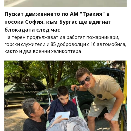
Пускат движението по АМ "Тракия" в
посока София, към Бургас ще вдигнат
блокадата след час
На терен продължават да работят пожарникари,
горски служители и 85 доброволци с 16 автомобила,
както и два военни хеликоптера