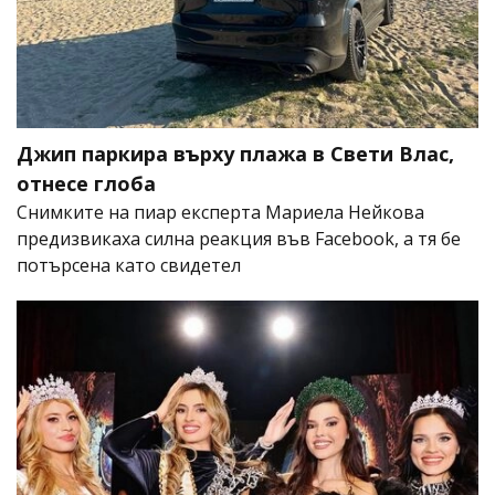
Джип паркира върху плажа в Свети Влас,
отнесе глоба
Снимките на пиар експерта Мариела Нейкова
предизвикаха силна реакция във Facebook, а тя бе
потърсена като свидетел