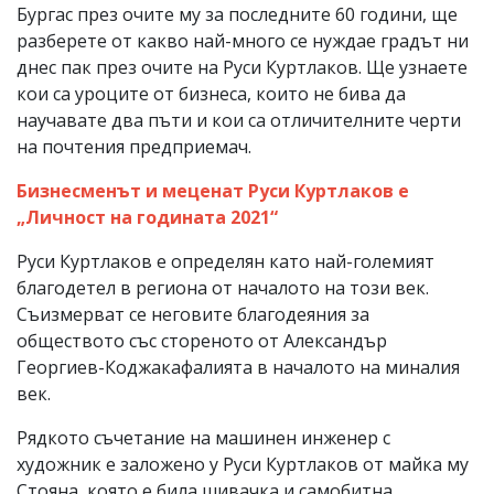
Бургас през очите му за последните 60 години, ще
разберете от какво най-много се нуждае градът ни
днес пак през очите на Руси Куртлаков. Ще узнаете
кои са уроците от бизнеса, които не бива да
научавате два пъти и кои са отличителните черти
на почтения предприемач.
Бизнесменът и меценат Руси Куртлаков e
„Личност на годината 2021“
Руси Куртлаков е определян като най-големият
благодетел в региона от началото на този век.
Съизмерват се неговите благодеяния за
обществото със стореното от Александър
Георгиев-Коджакафалията в началото на миналия
век.
Рядкото съчетание на машинен инженер с
художник е заложено у Руси Куртлаков от майка му
Стояна, която е била шивачка и самобитна