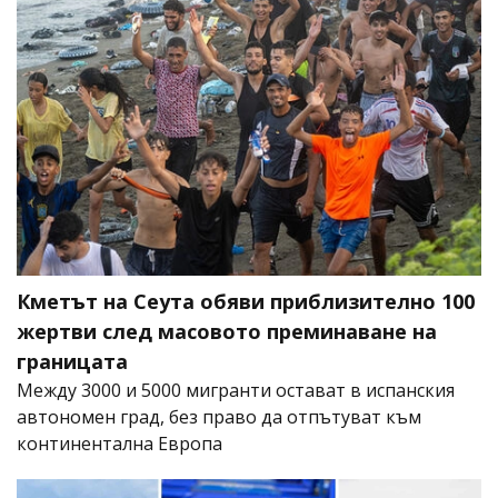
Кметът на Сеута обяви приблизително 100
жертви след масовото преминаване на
границата
Между 3000 и 5000 мигранти остават в испанския
автономен град, без право да отпътуват към
континентална Европа