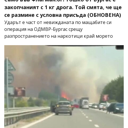
закопчаният с 1 кг дрога. Той смята, че ще
се размине с условна присъда (ОБНОВЕНА)
Ударът е част от невижданата по мащабите си
операция на ОДМВР-Бургас срещу
разпространението на наркотици край морето