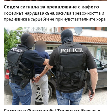
Седем сигнала за прекаляване с кафето
Кофеинът нарушава съня, засилва тревожността и
предизвиква сърцебиене при чувствителните хора
Само във Флагман.бг! Тошко от Бургас е