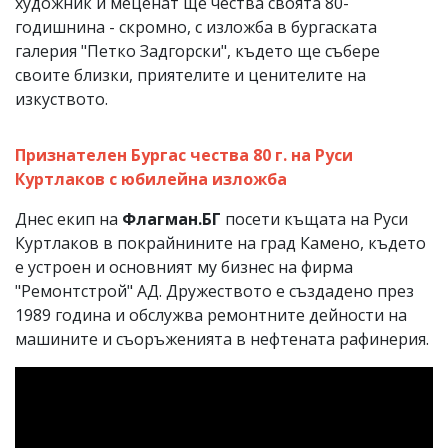
художник и меценат ще чества своята 80-
годишнина - скромно, с изложба в бургаската
галерия "Петко Задгорски", където ще събере
своите близки, приятелите и ценителите на
изкуството.
Признателен Бургас чества 80 г. на Руси
Куртлаков с юбилейна изложба
Днес екип на
Флагман.БГ
посети къщата на Руси
Куртлаков в покрайнините на град Камено, където
е устроен и основният му бизнес на фирма
"Ремонтстрой" АД. Дружеството е създадено през
1989 година и обслужва ремонтните дейности на
машините и съоръженията в нефтената рафинерия.