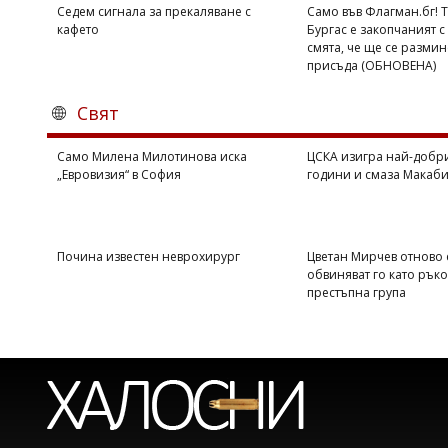
Седем сигнала за прекаляване с
Само във Флагман.бг! 
кафето
Бургас е закопчаният с 
смята, че ще се размин
присъда (ОБНОВЕНА)
Свят
Само Милена Милотинова иска
ЦСКА изигра най-добри
„Евровизия“ в София
години и смаза Макаби 
Почина известен неврохирург
Цветан Мирчев отново 
обвиняват го като рък
престъпна група