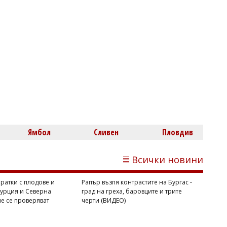
Димитър КИРЯКОВ
Почти всички пратки с плодове и
зеленчуци от Турция и Северна
Македония вече се проверяват
Ямбол
Сливен
Пловдив
Всички новини
ратки с плодове и
Рапър възпя контрастите на Бургас -
Турция и Северна
град на греха, баровците и трите
е се проверяват
черти (ВИДЕО)
Михаил ДИМИТРОВ