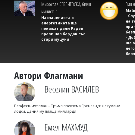
Мирослав СЕВЛИЕВСКИ, бивш
Виц н
Майк
министър:
- Сл
Назначенията в
на т
енергетиката ще
при 
покажат дали Радев
безп
прави нов бардак със
- До
стари муцуни
ще о
него
безп
Автори Флагмани
Веселин ВАСИЛЕВ
Перфектният план – Тръмп превзема Гренландия с гумени
лодки, Дания му плаща милиарди
Емел МАХМУД