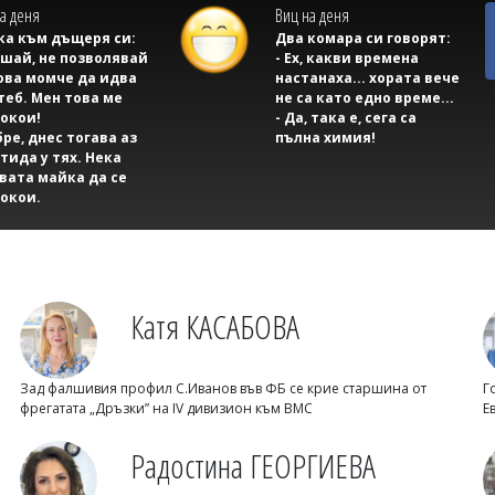
а деня
Виц на деня
а към дъщеря си:
Два комара си говорят:
ушай, не позволявай
- Ех, какви времена
ова момче да идва
настанаха... хората вече
теб. Мен това ме
не са като едно време...
окои!
- Да, така е, сега са
бре, днес тогава аз
пълна химия!
тида у тях. Нека
вата майка да се
окои.
Катя КАСАБОВА
Зад фалшивия профил С.Иванов във ФБ се крие старшина от
Г
фрегатата „Дръзки” на IV дивизион към ВМС
Е
Радостина ГЕОРГИЕВА