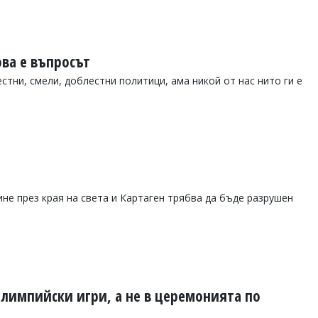
ова е въпросът
стни, смели, доблестни политици, ама никой от нас нито ги е
ине през края на света и Картаген трябва да бъде разрушен
олимпийски игри, а не в церемонията по