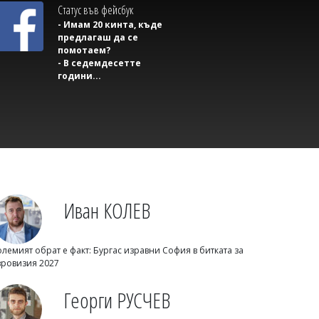
Статус във фейсбук
- Имам 20 кинта, къде
предлагаш да се
помотаем?
- В седемдесетте
години...
Михаил ДИМИТРОВ
Пускат движението по АМ "Тракия" в
посока София, към Бургас ще вдигнат
блокадата след час
Иван КОЛЕВ
олемият обрат е факт: Бургас изравни София в битката за
вровизия 2027
Георги РУСЧЕВ