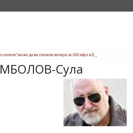
о копеле“ може да ви спечели вечеря за 200 евро в Dock 5, вижте подробн
АМБОЛОВ-Сула