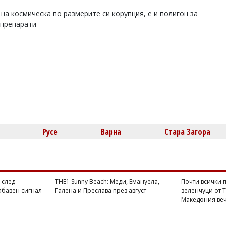
на космическа по размерите си корупция, е и полигон за
 препарати
Русе
Варна
Стара Загора
 след
THE1 Sunny Beach: Меди, Емануела,
Почти всички п
абавен сигнал
Галена и Преслава през август
зеленчуци от 
Македония веч