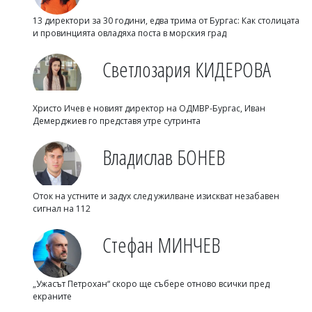
13 директори за 30 години, едва трима от Бургас: Как столицата
и провинцията овладяха поста в морския град
Светлозария КИДЕРОВА
Христо Ичев е новият директор на ОДМВР-Бургас, Иван
Демерджиев го представя утре сутринта
Владислав БОНЕВ
Оток на устните и задух след ужилване изискват незабавен
сигнал на 112
Стефан МИНЧЕВ
„Ужасът Петрохан“ скоро ще събере отново всички пред
екраните