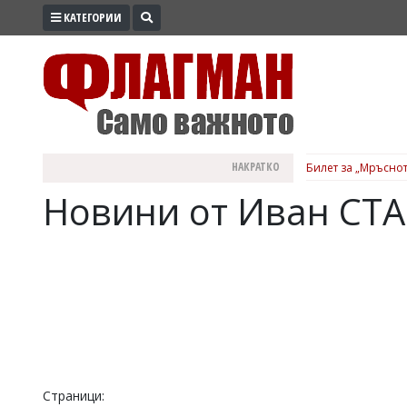
КАТЕГОРИИ
ПРОМО
ЗОНА
ИЗБОРИ
2026
ПРАКТИЧНО
НАКРАТКО
Билет за „Мръснот
КУЛТУРА
Новини от Иван СТ
ЗДРАВЕ
ПОЛИТИКА
ОБЩИНИ
ОБЩЕСТВО
ЛАЙФСТАЙЛ
ВОЙНАТА
В
Страници: