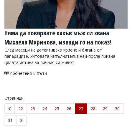
Няма да повярвате какъв мъж си хвана
Михаела Маринова, извади го на показ!
След месеци на детективско криене и бягане от
папараците, хитовата изпълнителка най-после призна
цялата истина за личния си живот
прочетено 0 пъти
Страници:
22
23
24
25
26
27
28
29
30
31