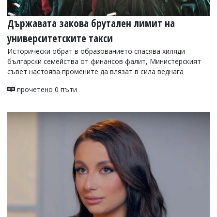
Държавата закова брутален лимит на
университетските такси
Исторически обрат в образованието спасява хиляди
български семейства от финансов фалит, Министерският
съвет настоява промените да влязат в сила веднага
прочетено 0 пъти