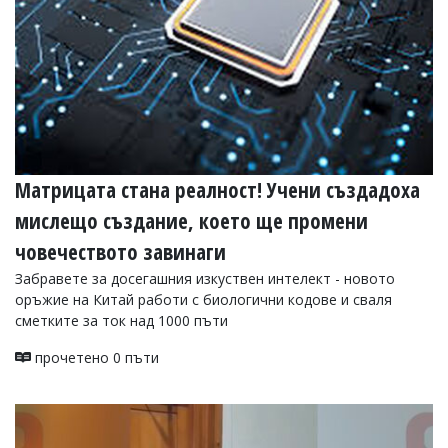
Матрицата стана реалност! Учени създадоха
мислещо създание, което ще промени
човечеството завинаги
Забравете за досегашния изкуствен интелект - новото
оръжие на Китай работи с биологични кодове и сваля
сметките за ток над 1000 пъти
прочетено 0 пъти