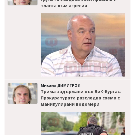
тласка към агресия
Михаил ДИМИТРОВ
Трима задържани във ВиК-Бургас:
Прокуратурата разследва схема с
манипулирани водомери