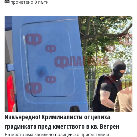
прочетено 0 пъти
Коментарите
под
статиите
се
въвеждат
от
читателите
и
редакцията
не
носи
отговорност
за
тях!
Ако
откриете
обиден
за
вас
коментар,
Извънредно! Криминалисти отцепиха
моля
сигнализирайте
градинката пред кметството в кв. Ветрен
ни!
На място има засилено полицейско присъствие и