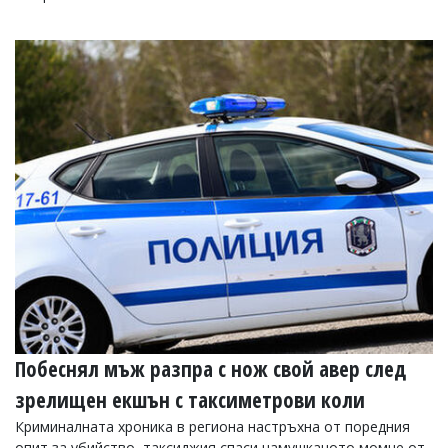
Побеснял мъж разпра с нож свой авер след
зрелищен екшън с таксиметрови коли
Криминалната хроника в региона настръхна от поредния
опит за убийство, таксиджия спаси намушканото момче от