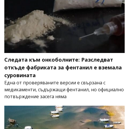
Следата към онкоболните: Разследват
откъде фабриката за фентанил е вземала
суровината
Една от проверяваните версии е свързана с
медикаменти, съдържащи фентанил, но официално
потвърждение засега няма