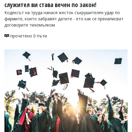
служител ви става вечен по закон!
Кодексът на труда нанася жесток съкрушителен удар по
фирмите, които забравят датите - ето как се пренаписват
договорите тихомълком
прочетено 0 пъти