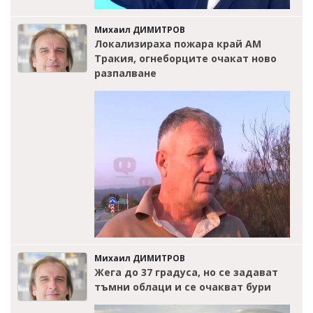
Михаил ДИМИТРОВ
Локализираха пожара край АМ
Тракия, огнеборците очакат ново
разпалване
Михаил ДИМИТРОВ
Жега до 37 градуса, но се задават
тъмни облаци и се очакват бури