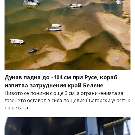
Дунав падна до -104 см при Русе, кораб
изпитва затруднения край Белене
Нивото се понижи с още 3 см, а ограниченията за
газенето остават в сила по целия български участък
на реката