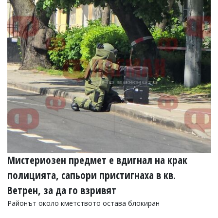
УКРАЙНА
СПОРТ
РАЗСЛЕДВАНЕ
БИЗНЕС
ЮГ
Управители:
Веселин
Василев,
email:
v.vasilev@flagman.bg
Катя
Касабова,
еmail:
k.kassabova@flagman.bg
Мистериозен предмет е вдигнал на крак
Главен
полицията, сапьори пристигнаха в кв.
редактор:
Иван
Ветрен, за да го взривят
Колев,
email:
Районът около кметството остава блокиран
office@flagman.bg