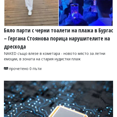
Бяло парти с черни тоалети на плажа в Бургас
– Гергана Стоянова порица нарушителите на
дрескода
NAKED също влезе в кометара - новото място за летни
емоции, в зоната на стария нудистки плаж
прочетено 0 пъти