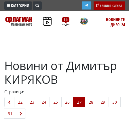
КАТЕГОРИИ
ВАШИЯТ СИГНАЛ
ПРОМО
НОВИНИТЕ
ДНЕС: 24
ЗОНА
ИЗБОРИ
2026
ПРАКТИЧНО
Новини от Димитър
КУЛТУРА
ЗДРАВЕ
КИРЯКОВ
ПОЛИТИКА
ОБЩИНИ
Страници:
ОБЩЕСТВО
22
23
24
25
26
27
28
29
30
ЛАЙФСТАЙЛ
ВОЙНАТА
31
В