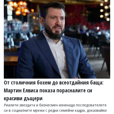
От столичния бохем до всеотдайния баща:
Мартин Елвиса показа порасналите си
красиви дъщери
Риалити звездата и бизнесмен изненада последователите
си в социалните мрежи с редки семейни кадри, доказвайки