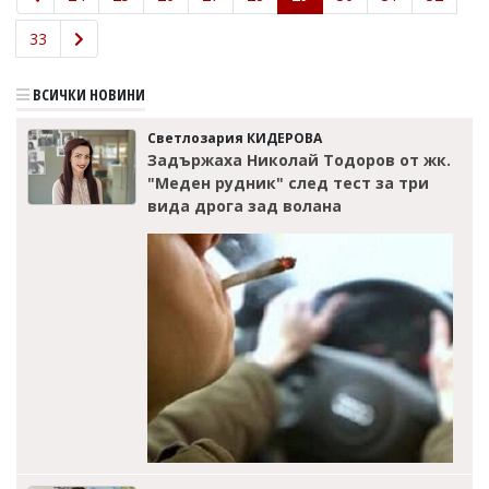
33
ВСИЧКИ НОВИНИ
Светлозария КИДЕРОВА
Задържаха Николай Тодоров от жк.
"Меден рудник" след тест за три
вида дрога зад волана