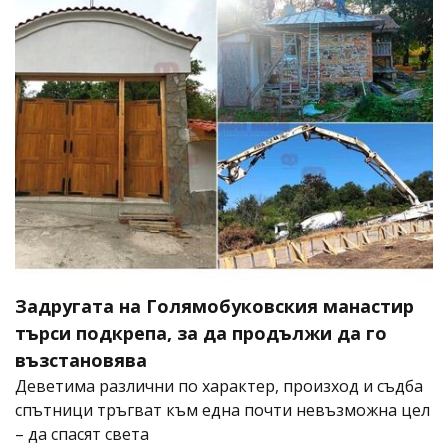
Задругата на Голямобуковския манастир
търси подкрепа, за да продължи да го
възстановява
Деветима различни по характер, произход и съдба
спътници тръгват към една почти невъзможна цел
– да спасят света