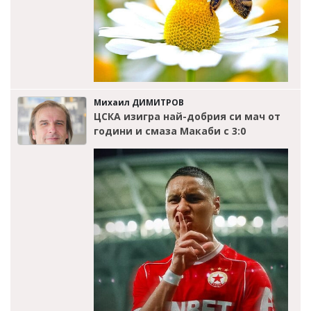
Михаил ДИМИТРОВ
ЦСКА изигра най-добрия си мач от
години и смаза Макаби с 3:0