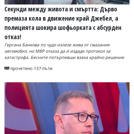
Секунди между живота и смъртта: Дърво
премаза кола в движение край Джебел, а
полицията шокира шофьорката с абсурден
отказ!
Гергана Банкова по чудо излезе жива от смазания
автомобил, но МВР отказа да ѝ издаде протокол за
катастрофа. Бесните потърпевши взеха крайно решение
прочетено 137 пъти