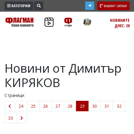
КАТЕГОРИИ
ВАШИЯТ СИГНАЛ
ПРОМО
НОВИНИТЕ
ДНЕС: 26
ЗОНА
ИЗБОРИ
2026
ПРАКТИЧНО
Новини от Димитър
КУЛТУРА
ЗДРАВЕ
КИРЯКОВ
ПОЛИТИКА
ОБЩИНИ
Страници:
ОБЩЕСТВО
24
25
26
27
28
29
30
31
32
ЛАЙФСТАЙЛ
ВОЙНАТА
33
В