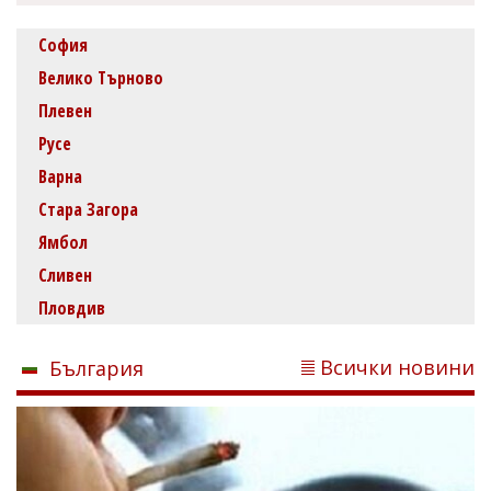
София
Велико Търново
Плевен
Русе
Варна
Стара Загора
Ямбол
Сливен
Пловдив
Всички новини
България