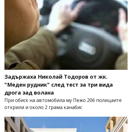
Задържаха Николай Тодоров от жк.
"Меден рудник" след тест за три вида
дрога зад волана
При обиск на автомобила му Пежо 206 полицаите
открили и около 2 грама канабис