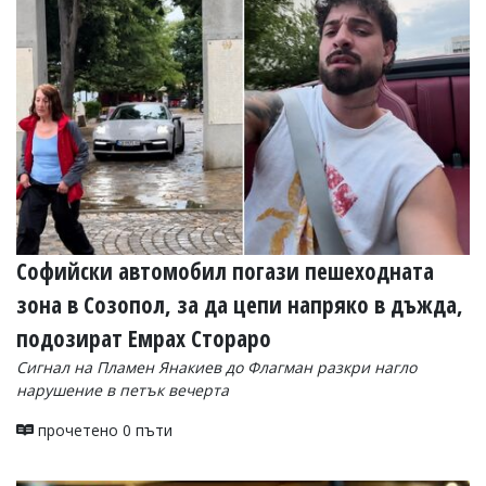
Софийски автомобил погази пешеходната
зона в Созопол, за да цепи напряко в дъжда,
подозират Емрах Стораро
Сигнал на Пламен Янакиев до Флагман разкри нагло
нарушение в петък вечерта
прочетено 0 пъти