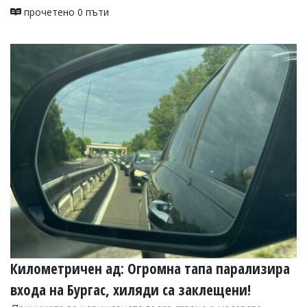
прочетено 0 пъти
Коментарите
под
статиите
се
въвеждат
от
читателите
и
редакцията
не
носи
отговорност
за
тях!
Ако
откриете
обиден
за
вас
коментар,
моля
Километричен ад: Огромна тапа парализира
сигнализирайте
входа на Бургас, хиляди са заклещени!
ни!