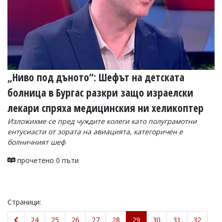
„Ниво под дъното“: Шефът на детската
болница в Бургас разкри защо израелски
лекари спряха медицинския ни хеликоптер
Изложихме се пред чуждите колеги като полуграмотни
ентусиасти от зората на авиацията, категоричен е
болничният шеф
прочетено 0 пъти
Страници:
24
25
26
27
28
29
30
31
32