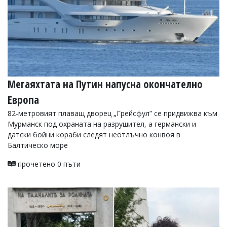
Мегаяхтата на Путин напусна окончателно
Европа
82-метровият плаващ дворец „Грейсфул” се придвижва към
Мурманск под охраната на разрушител, а германски и
датски бойни кораби следят неотлъчно конвоя в
Балтическо море
прочетено 0 пъти