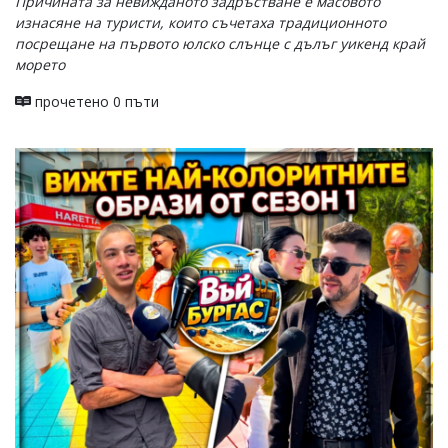
Причината за невижданото задръстване е масовото
изнасяне на туристи, които съчетаха традиционното
посрещане на първото юлско слънце с дълъг уикенд край
морето
прочетено 0 пъти