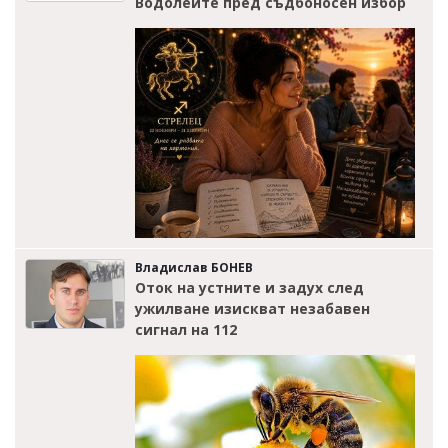
Водолеите пред съдбоносен избор
Владислав БОНЕВ
Оток на устните и задух след
ужилване изискват незабавен
сигнал на 112