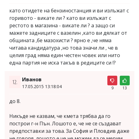
като отидете на бензиностанция и ви излъжат с
горивото - викате ли ? като ви излъжат с
рестото в магазина - викате ли ? а защо си
мажете задниците с вазелин ,като ви дялкат от
общината ,бе мазохисти ? ярно е ,че няма
читава кандидатура ,но това значи ли , че в
целия град няма един честен човек или нито
една партия не иска такъв в редиците си !?
Иванов
12.
17.05.2015 13:18:04
9
13
до 8.
Никъде не казвам, че кмета трябва да го
построи г-н Пън. Лошото е, че не се създават
предпоставки за това. За София и Пловдив даже
не говоря, лошото е че не можем да се мерим