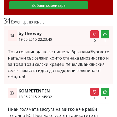
34
Коментара по темата
by the way
34.
19.05.2015 22:23:40
0
1
Този селянин да не се пише за бргазлия!Бургас се
напълни със селяни които станаха мнозинство и
за това този селски крадец печели!Банкянския
селяк тиквата идва да подкрепи селянина от
с.Надър!
KOMPETENTEN
33.
18.05.2015 21:45:32
1
3
Ннай голямата заслуга на митко е че разби
тотално БСП.Без да се усетят тарикатите от