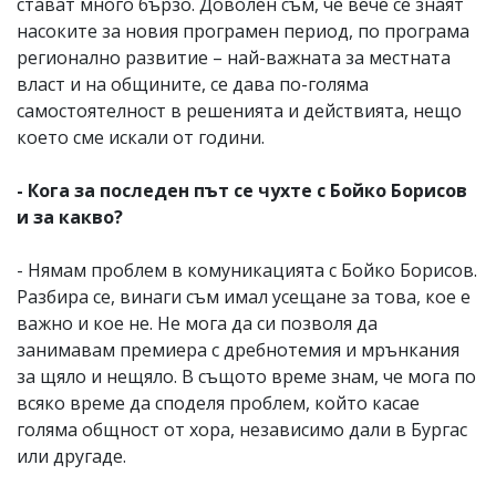
стават много бързо. Доволен съм, че вече се знаят
насоките за новия програмен период, по програма
регионално развитие – най-важната за местната
власт и на общините, се дава по-голяма
самостоятелност в решенията и действията, нещо
което сме искали от години.
- Кога за последен път се чухте с Бойко Борисов
и за какво?
- Нямам проблем в комуникацията с Бойко Борисов.
Разбира се, винаги съм имал усещане за това, кое е
важно и кое не. Не мога да си позволя да
занимавам премиера с дребнотемия и мрънкания
за щяло и нещяло. В същото време знам, че мога по
всяко време да споделя проблем, който касае
голяма общност от хора, независимо дали в Бургас
или другаде.