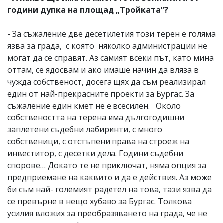
години дупка на площад „Тройката”?
- За съжаление две десетилетия този терен е голяма
язва за града, с която няколко администрации не
могат да се справят. Аз самият всеки път, като мина
оттам, се ядосвам и ако имаше начин да вляза в
чужда собственост, досега щях да съм реализирал
един от най-прекрасните проекти за Бургас. За
съжаление един кмет не е всесилен. Около
собствеността на терена има дългогодишни
заплетени съдебни лабиринти, с много
собственици, с отстъпени права на строеж на
инвеститор, с десетки дела. Години съдебни
спорове… Докато те не приключат, няма опция за
предприемане на каквито и да е действия. Аз може
би съм най- големият радетел на това, тази язва да
се превърне в нещо хубаво за Бургас. Толкова
усилия вложих за преобразяването на града, че не