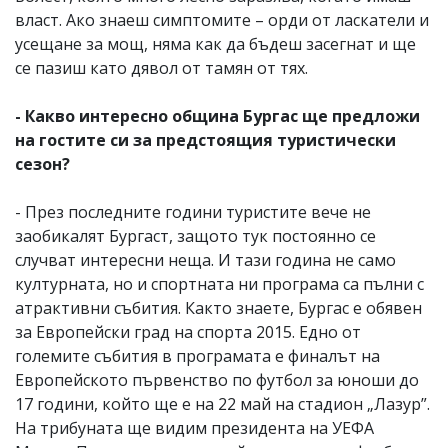
власт. Ако знаеш симптомите – орди от ласкатели и
усещане за мощ, няма как да бъдеш засегнат и ще
се пазиш като дявол от тамян от тях.
- Какво интересно община Бургас ще предложи
на гостите си за предстоящия туристически
сезон?
- През последните години туристите вече не
заобикалят Бургаст, защото тук постоянно се
случват интересни неща. И тази година не само
културната, но и спортната ни програма са пълни с
атрактивни събития. Както знаете, Бургас е обявен
за Европейски град на спорта 2015. Едно от
големите събития в програмата е финалът на
Европейското първенство по футбол за юноши до
17 години, който ще е на 22 май на стадион „Лазур”.
На трибуната ще видим президента на УЕФА