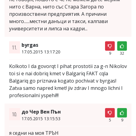
нито с Варна, нито със Стара Загора по
произвоствени предприятия. А причини
много......местни данъци и такси, калпави
университети и липса на кадри...
byrgas
11.
17.05.2015 13:17:20
9
32
Kolkoto I da govorqt I pihat prostotii za g-n Nikolov
toi si e nai dobriq kmet v Balgariq FAKT cqla
Balgariq go priznava kogato pochivat v byrgas!
Zatva samo napred kmet! jiv zdrav I mnogo lichni I
profesionalni yspehi!!!
до Чер Вен Пън
10.
17.05.2015 13:15:53
5
9
я седни на моя ТРЪН