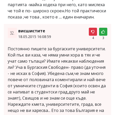
партията -майка ходеха при него, като мислеха
че той е по- широко скроен.Но той практически
показа ,че това , което е .... един еничарин.
висшистите
32.
18.05.2015 16:08:59
4
3
Постоянно пишете за бургаските университети.
Кой пък ви каза, че няма умни хора в тях и че
учат само тъпаци? Имате някакви наблюдения
ли? Уча в Бургаския Свободен- право (да уточня
- не исках в София). Убедена съм,че знам много
повече от половината коментирали и най-вече
от умничките студенти в София (които освен да
се напиват в студентски град,друго май не
знаят), Свищов и не знам си още къде.
Нареждате кмета, университетите, града, все
нещо не ви харесва... Ето за това България е на