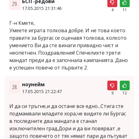
БСП -редови
29.
17.05.2015 21:31:46
4
11
Г-н Кмете,
Умеете играта толкова добре. И не това което
правите за Бургас се оценавя толкова, колкото
умението Ви да сте винаги привидно чист и
неопетнен. Поздравления! Спечелихте трети
мандат преди да е започнала кампанията. Дано
е успешен повече от първите 2.
ноунейм
28.
17.05.2015 21:22:47
9
12
И да си тръгне,и да остане все едно...Стига сте
подмамвали младите хора,че видите ли Бургас
в последните два мандата е станал
изключителен град.Дори и да ви повярват ,е
защото повечето от тях нямат пари да пътуват