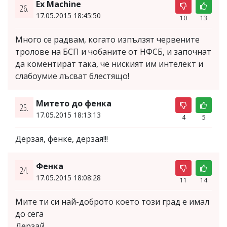
Ex Machine
26.
17.05.2015 18:45:50
10
13
Много се радвам, когато изпълзят червените
тролове на БСП и чобаните от НФСБ, и започнат
да коментират така, че ниският им интелект и
слабоумие лъсват блестящо!
Митето до фенка
25.
17.05.2015 18:13:13
4
5
Дерзая, фенке, дерзая!!!
Фенка
24.
17.05.2015 18:08:28
11
14
Мите ти си най-доброто което този град е имал
до сега
Дерзай