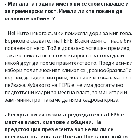
- Миналата година името ви се споменаваше и
за премиерски пост. Имали ли сте покана да
оглавите кабинет?
- Не! Нито някога съм си помислял дори за миг това.
Борисов е създател на ГЕРБ. Всеки един от нас е бил
поканен от него. Той е доказано успешен премиер,
така че никога не е стоял въпросът за това дали
някой друг да поеме правителството. Преди всички
избори политическият климат се „разнообразява“ с
версии, догадки, интриги, жълтини и това е част от
пейзажа. Хубавото на ГЕРБ е, че има достатъчно
подготвени кадри за местна власт, за министри и
зам.-министри, така че да няма кадрова криза.
- Ресорът ви като зам.-председател на ГЕРБ е
местна власт, кметове и общини. На
предстоящия през есента вот не ви ли се
пресичат пътищата с Цветан Цветанов, който