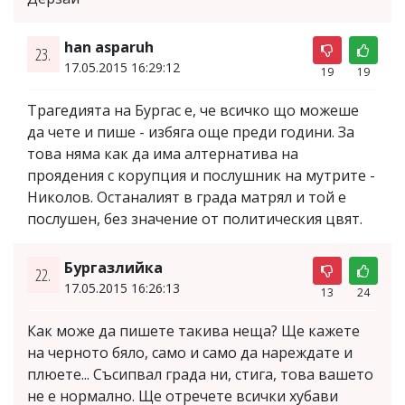
han asparuh
23.
17.05.2015 16:29:12
19
19
Трагедията на Бургас е, че всичко що можеше
да чете и пише - избяга още преди години. За
това няма как да има алтернатива на
проядения с корупция и послушник на мутрите -
Николов. Останалият в града матрял и той е
послушен, без значение от политическия цвят.
Бургазлийка
22.
17.05.2015 16:26:13
13
24
Как може да пишете такива неща? Ще кажете
на черното бяло, само и само да нареждате и
плюете... Съсипвал града ни, стига, това вашето
не е нормално. Ще отречете всички хубави