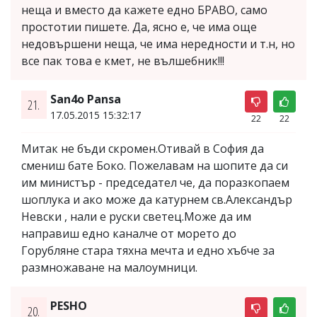
неща и вместо да кажете едно БРАВО, само
простотии пишете. Да, ясно е, че има още
недовършени неща, че има нередности и т.н, но
все пак това е кмет, не вълшебник!!!
San4o Pansa
21.
17.05.2015 15:32:17
22
22
Митак не бъди скромен.Отивай в София да
смениш бате Боко. Пожелавам на шопите да си
им министър - председател че, да поразкопаем
шоплука и ако може да катурнем св.Александър
Невски , нали е руски светец.Може да им
направиш едно каналче от морето до
Горубляне стара тяхна мечта и едно хъбче за
размножаване на малоумници.
PESHO
20.