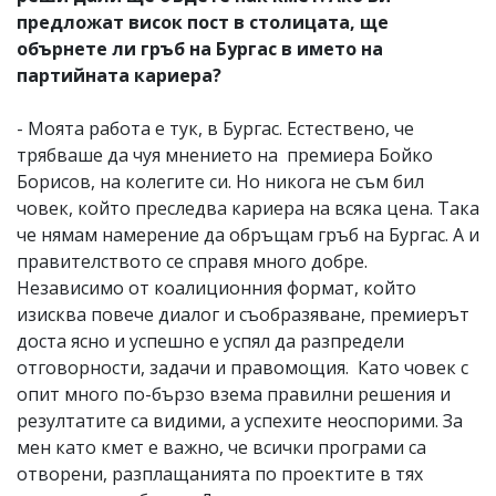
предложат висок пост в столицата, ще
обърнете ли гръб на Бургас в името на
партийната кариера?
- Моята работа е тук, в Бургас. Естествено, че
трябваше да чуя мнението на премиера Бойко
Борисов, на колегите си. Но никога не съм бил
човек, който преследва кариера на всяка цена. Така
че нямам намерение да обръщам гръб на Бургас. А и
правителството се справя много добре.
Независимо от коалиционния формат, който
изисква повече диалог и съобразяване, премиерът
доста ясно и успешно е успял да разпредели
отговорности, задачи и правомощия. Като човек с
опит много по-бързо взема правилни решения и
резултатите са видими, а успехите неоспорими. За
мен като кмет е важно, че всички програми са
отворени, разплащанията по проектите в тях