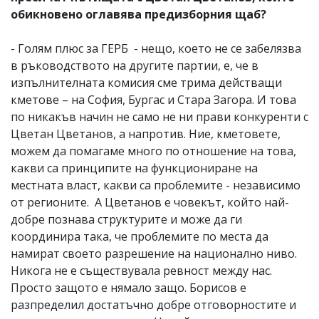
обикновено оглавява предизборния щаб?
- Голям плюс за ГЕРБ - нещо, което не се забелязва
в ръководството на другите партии, е, че в
изпълнителната комисия сме трима действащи
кметове – на София, Бургас и Стара Загора. И това
по никакъв начин не само не ни прави конкуренти с
Цветан Цветанов, а напротив. Ние, кметовете,
можем да помагаме много по отношение на това,
какви са принципите на функциониране на
местната власт, какви са проблемите - независимо
от регионите. А Цветанов е човекът, който най-
добре познава структурите и може да ги
координира така, че проблемите по места да
намират своето разрешение на национално ниво.
Никога не е съществувала ревност между нас.
Просто защото е нямало защо. Борисов е
разпределил достатъчно добре отговорностите и