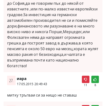
до София,да не говорим пък до някой от
известните ,или по-малко известни европейски
градове.За инвестиция на германски
автомобилен производител не си и помисляйте
дори,финансовото им разузнаване е на много
високо ниво и никога Порше,Мерцедес,или
Фолксваген няма да направят огромната
грешка да построят завод в държава,в която
пенсията е около 50 евро на месец,хората жулят
масово ракия от безизходица,и чалгата е
възприемана почти като национално
богатство!
иара
27.
17.05.2015 20:49:43
11
8
митку тръгваи си за нищо не ставаш