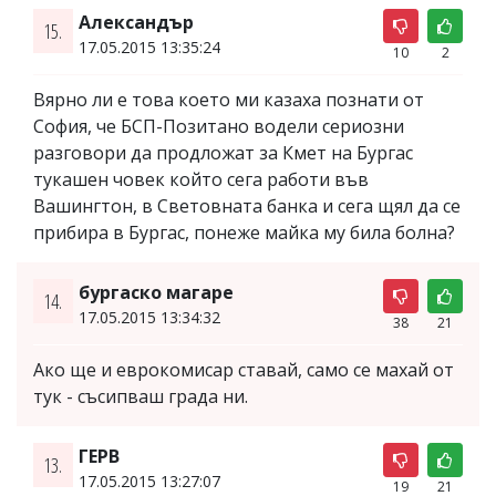
Александър
15.
17.05.2015 13:35:24
10
2
Вярно ли е това което ми казаха познати от
София, че БСП-Позитано водели сериозни
разговори да продложат за Кмет на Бургас
тукашен човек който сега работи във
Вашингтон, в Световната банка и сега щял да се
прибира в Бургас, понеже майка му била болна?
бургаско магаре
14.
17.05.2015 13:34:32
38
21
Ако ще и еврокомисар ставай, само се махай от
тук - съсипваш града ни.
ГЕРВ
13.
17.05.2015 13:27:07
19
21