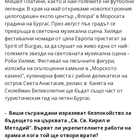
Мишел Платини, както и най-големите ни футболни
легенди. В края на май откриваме новопостроения
целогодишен експо център „Флора” в Морската
градина на Бургас. През август пък градът се
превръща в световна музикална сцена. Хиляди
фестивални номади от цяла Европа пристигат за
Spirit of Burgas, за да слушат на живо една от най-
големите звезди на световната музикална сцена –
Роби Уилямс. Фестивал на пясъчните фигури,
изложба на скъпоценни камъни в „Морското
казино”, кулинарна фиеста с рибни деликатеси на
остров Света Анастасия, релакс в банята на
Сюлейман Великолепни ще бъдат също част от
туристическия гид на летен Бургас.
- Ваши съграждани изразяват безпокойство за
бъдещето на църквата „Св. Св. Кирил и
Методий”. Вървят ли укрепителните работи на
храма и кога той ще отвори врати?