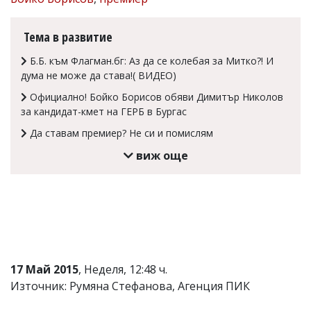
Коментарите
под
Тема в развитие
статиите
се
Б.Б. към Флагман.бг: Аз да се колебая за Митко?! И
въвеждат
дума не може да става!( ВИДЕО)
от
читателите
Официално! Бойко Борисов обяви Димитър Николов
и
за кандидат-кмет на ГЕРБ в Бургас
редакцията
не
Да ставам премиер? Не си и помислям
носи
отговорност
виж още
за
тях!
Ако
откриете
обиден
за
вас
коментар,
моля
17 Май 2015
, Неделя, 12:48 ч.
сигнализирайте
Източник: Румяна Стефанова, Агенция ПИК
ни!