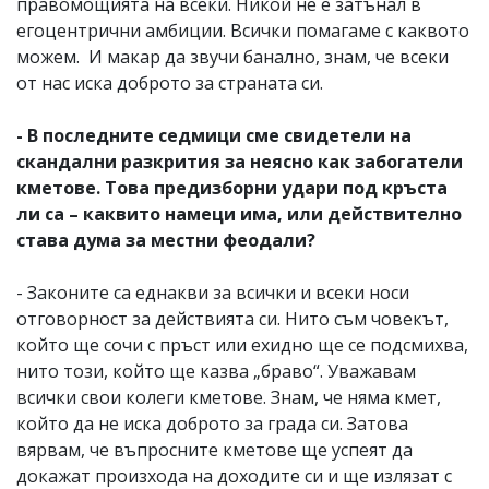
правомощията на всеки. Никой не е затънал в
егоцентрични амбиции. Всички помагаме с каквото
можем. И макар да звучи банално, знам, че всеки
от нас иска доброто за страната си.
- В последните седмици сме свидетели на
скандални разкрития за неясно как забогатели
кметове. Това предизборни удари под кръста
ли са – каквито намеци има, или действително
става дума за местни феодали?
- Законите са еднакви за всички и всеки носи
отговорност за действията си. Нито съм човекът,
който ще сочи с пръст или ехидно ще се подсмихва,
нито този, който ще казва „браво“. Уважавам
всички свои колеги кметове. Знам, че няма кмет,
който да не иска доброто за града си. Затова
вярвам, че въпросните кметове ще успеят да
докажат произхода на доходите си и ще излязат с