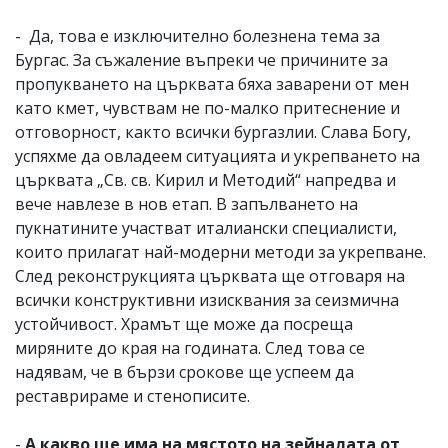
- Да, това е изключително болезнена тема за
Бургас. За съжаление въпреки че причините за
пропукването на църквата бяха заварени от мен
като кмет, чувствам не по-малко притеснение и
отговорност, както всички бургазлии. Слава Богу,
успяхме да овладеем ситуацията и укрепването на
църквата „Св. св. Кирил и Методий“ напредва и
вече навлезе в нов етап. В запълването на
пукнатините участват италиански специалисти,
които прилагат най-модерни методи за укрепване.
След реконструкцията църквата ще отговаря на
всички конструктивни изисквания за сеизмична
устойчивост. Храмът ще може да посреща
миряните до края на годината. След това се
надявам, че в бързи срокове ще успеем да
реставрираме и стенописите.
-
А какво ще има на мястото на зейналата от