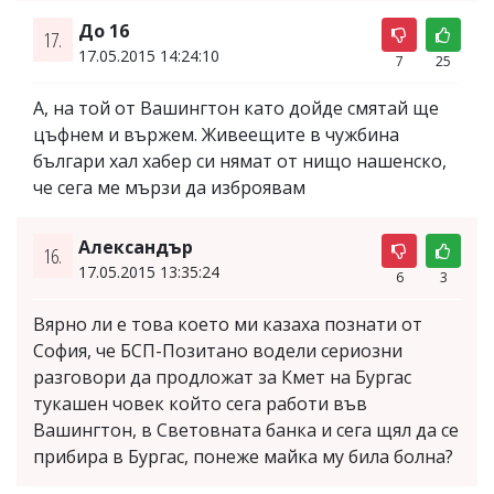
До 16
17.
17.05.2015 14:24:10
7
25
А, на той от Вашингтон като дойде смятай ще
цъфнем и вържем. Живеещите в чужбина
българи хал хабер си нямат от нищо нашенско,
че сега ме мързи да изброявам
Александър
16.
17.05.2015 13:35:24
6
3
Вярно ли е това което ми казаха познати от
София, че БСП-Позитано водели сериозни
разговори да продложат за Кмет на Бургас
тукашен човек който сега работи във
Вашингтон, в Световната банка и сега щял да се
прибира в Бургас, понеже майка му била болна?