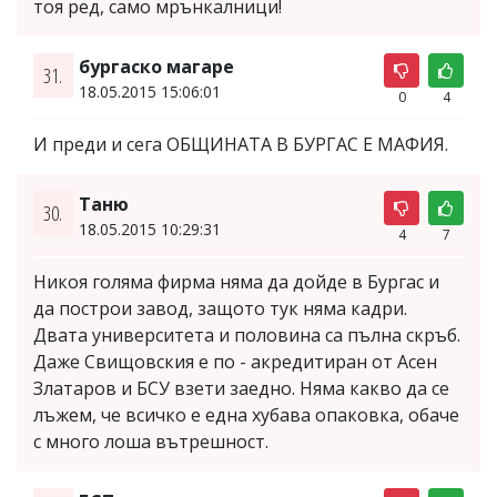
тоя ред, само мрънкалници!
бургаско магаре
31.
18.05.2015 15:06:01
0
4
И преди и сега ОБЩИНАТА В БУРГАС Е МАФИЯ.
Таню
30.
18.05.2015 10:29:31
4
7
Никоя голяма фирма няма да дойде в Бургас и
да построи завод, защото тук няма кадри.
Двата университета и половина са пълна скръб.
Даже Свищовския е по - акредитиран от Асен
Златаров и БСУ взети заедно. Няма какво да се
лъжем, че всичко е една хубава опаковка, обаче
с много лоша вътрешност.