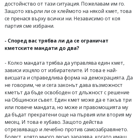
достойнство от тази ситуация. Пожелавам им го.
Защото хвърли ли се клеймото на някой кмет, това
се пренася върху всички ни. Независимо от коя
партия сме избрани.
- Според вас трябва ли да се ограничат
кметските мандати до два?
- Колко мандата трябва да управлява един кмет,
зависи изцяло от избирателите. И това е най-
висшата и справедлива форма на демокрацията. Да
не говорим, че и сега законът дава възможност
кметът да бъде освободен от длъжност с решение
на Общински съвет. Един кмет може да е такъв три
или повече мандата, но може и правомощията му
да бъдат прекратени още на първия или втория му
месец. И това е хубаво. Защото действа
отрезвяващо и лечебно против самозабравянето.
Болест, която много лесно заразява, когато имаш