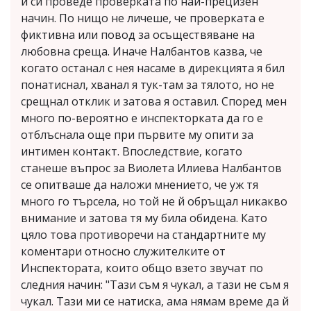
и си проведе проверката по най-прецизен
начин. По нищо не личеше, че проверката е
фиктивна или повод за осъществяване на
любовна среща. Иначе Налбантов казва, че
когато останал с нея насаме в дирекцията я бил
понатиснал, хванал я тук-там за тялото, но не
срещнал отклик и затова я оставил. Според мен
много по-вероятно е инспекторката да го е
отблъснала още при първите му опити за
интимен контакт. Впоследствие, когато
станеше въпрос за Виолета Илиева Налбантов
се опитваше да наложи мнението, че уж тя
много го търсела, но той не й обръщал никакво
внимание и затова тя му била обидена. Като
цяло това противоречи на стандартните му
коментари относно служителките от
Инспектората, които общо взето звучат по
следния начин: "Тази съм я чукал, а тази не съм я
чукал. Тази ми се натиска, ама нямам време да й