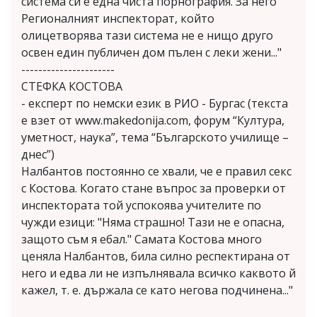
система си е една чиста порнография. За него
Регионалният инспекторат, който
олицетворява тази система не е нищо друго
освен един публичен дом пълен с леки жени..."
----------------------
СТЕФКА КОСТОВА
- експерт по немски език в РИО - Бургас (текста
е взет от www.makedonija.com, форум “Култура,
уметност, наука”, тема “Българското училище –
днес”)
Налбантов постоянно се хвали, че е правил секс
с Костова. Когато стане въпрос за проверки от
инспектората той успокоява учителите по
чужди езици: "Няма страшно! Тази не е опасна,
защото съм я ебал." Самата Костова много
ценяла Налбантов, била силно респектирана от
него и едва ли не изпълнявала всичко каквото й
кажел, т. е. държала се като негова подчинена..."