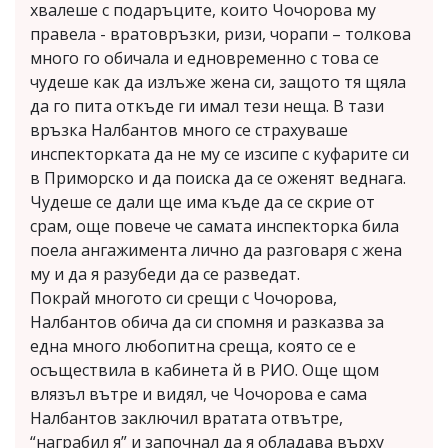
хвалеше с подаръците, които Чочорова му
правела - вратовръзки, ризи, чорапи – толкова
много го обичала и едновременно с това се
чудеше как да излъже жена си, защото тя щяла
да го пита откъде ги имал тези неща. В тази
връзка Налбантов много се страхуваше
инспекторката да не му се изсипе с куфарите си
в Приморско и да поиска да се оженят веднага.
Чудеше се дали ще има къде да се скрие от
срам, още повече че самата инспекторка била
поела ангажимента лично да разговаря с жена
му и да я разубеди да се разведат.
Покрай многото си срещи с Чочорова,
Налбантов обича да си спомня и разказва за
една много любопитна среща, която се е
осъществила в кабинета й в РИО. Още щом
влязъл вътре и видял, че Чочорова е сама
Налбантов заключил вратата отвътре,
“награбил я” и започнал да я обладава върху