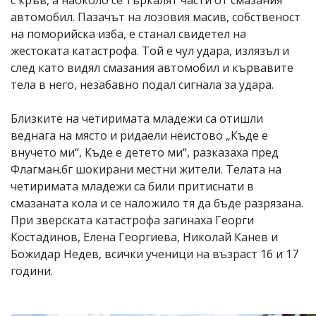
с кръв, а наоколо се търкалят части от смазания
автомобил. Пазачът на лозовия масив, собственост
на поморийска изба, е станал свидетел на
жестоката катастрофа. Той е чул удара, излязъл и
след като видял смазания автомобил и кървавите
тела в него, незабавно подал сигнала за удара.
Близките на четиримата младежи са отишли
веднага на място и ридаели неистово „Къде е
внучето ми“, Къде е детето ми“, разказаха пред
Флагман.бг шокирани местни жители. Телата на
четиримата младежи са били притиснати в
смазаната кола и се наложило тя да бъде разрязана.
При зверската катастрофа загинаха Георги
Костадинов, Елена Георгиева, Николай Канев и
Божидар Недев, всички ученици на възраст 16 и 17
години.