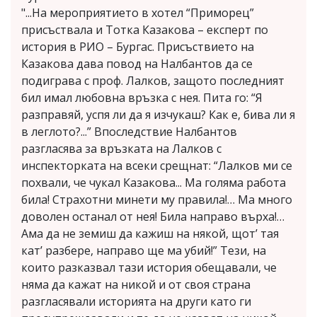
"...На мероприятието в хотел “Приморец”
присъствала и Тотка Казакова – експерт по
история в РИО – Бургас. Присъствието на
Казакова дава повод на Налбантов да се
подиграва с проф. Лалков, защото последният
бил имал любовна връзка с нея. Пита го: “Я
разправяй, успя ли да я изчукаш? Как е, бива ли я
в леглото?...” Впоследствие Налбантов
разгласява за връзката на Лалков с
инспекторката на всеки срещнат: “Лалков ми се
похвали, че чукал Казакова... Ма голяма работа
била! Страхотни минети му правила!… Ма много
доволен останал от нея! Била направо върха!…
Ама да не земиш да кажиш на някой, щот’ тая
кат’ разбере, направо ще ма убий!” Тези, на
които разказвал тази история обещавали, че
няма да кажат на никой и от своя страна
разгласявали историята на други като ги