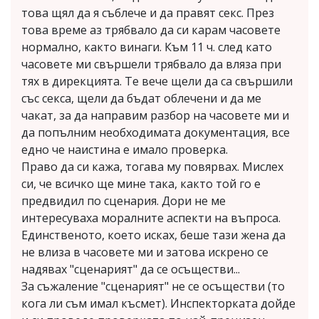
това щял да я съблече и да правят секс. През
това време аз трябвало да си карам часовете
нормално, както винаги. Към 11 ч. след като
часовете ми свършели трябвало да вляза при
тях в дирекцията. Те вече щели да са свършили
със секса, щели да бъдат облечени и да ме
чакат, за да направим разбор на часовете ми и
да попълним необходимата документация, все
едно че наистина е имало проверка.
Право да си кажа, тогава му повярвах. Мислех
си, че всичко ще мине така, както той го е
предвидил по сценария. Дори не ме
интересуваха моралните аспекти на въпроса.
Единственото, което исках, беше тази жена да
не влиза в часовете ми и затова искрено се
надявах "сценарият" да се осъществи...
За съжаление "сценарият" не се осъществи (то
кога ли съм имал късмет). Инспекторката дойде