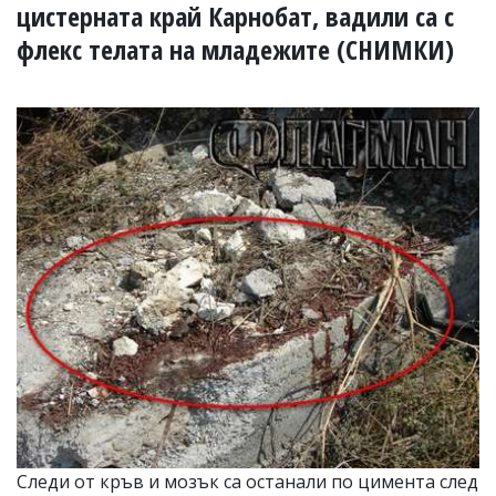
УКРАЙНА
цистерната край Карнобат, вадили са с
СПОРТ
флекс телата на младежите (СНИМКИ)
РАЗСЛЕДВАНЕ
БИЗНЕС
ЮГ
Управители:
Веселин
Василев,
email:
v.vasilev@flagman.bg
Катя
Касабова,
еmail:
k.kassabova@flagman.bg
Главен
редактор:
Иван
Колев,
email:
Следи от кръв и мозък са останали по цимента след
office@flagman.bg