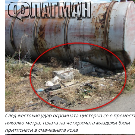
След жестокия удар огромната цистерна се е премест
няколко метра, телата на четиримата младежи били
притиснати в смачканата кола