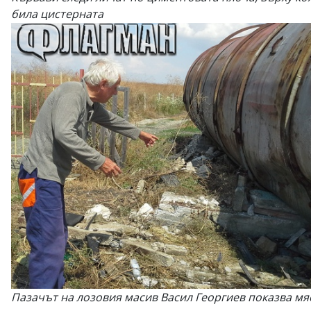
била цистерната
Пазачът на лозовия масив Васил Георгиев показва мя