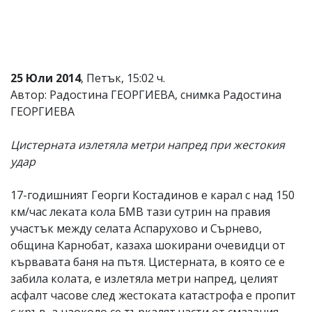
25 Юли 2014
, Петък, 15:02 ч.
Автор: Радостина ГЕОРГИЕВА, снимка Радостина
ГЕОРГИЕВА
Цистерната излетяла метри напред при жестокия
удар
17-годишният Георги Костадинов е карал с над 150
км/час леката кола БМВ тази сутрин на правия
участък между селата Аспарухово и Сърнево,
община Карнобат, казаха шокирани очевидци от
кървавата баня на пътя. Цистерната, в която се е
забила колата, е излетяла метри напред, целият
асфалт часове след жестоката катастрофа е пропит