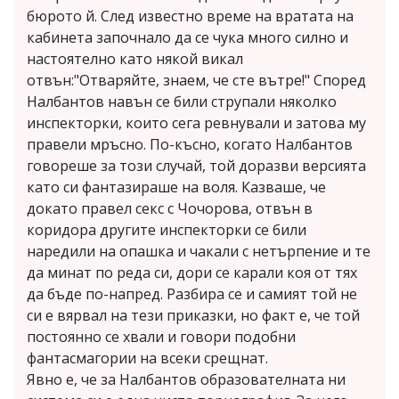
бюрото й. След известно време на вратата на
кабинета започнало да се чука много силно и
настоятелно като някой викал
отвън:"Отваряйте, знаем, че сте вътре!" Според
Налбантов навън се били струпали няколко
инспекторки, които сега ревнували и затова му
правели мръсно. По-късно, когато Налбантов
говореше за този случай, той доразви версията
като си фантазираше на воля. Казваше, че
докато правел секс с Чочорова, отвън в
коридора другите инспекторки се били
наредили на опашка и чакали с нетърпение и те
да минат по реда си, дори се карали коя от тях
да бъде по-напред. Разбира се и самият той не
си е вярвал на тези приказки, но факт е, че той
постоянно се хвали и говори подобни
фантасмагории на всеки срещнат.
Явно е, че за Налбантов образователната ни