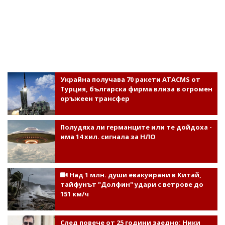
Украйна получава 70 ракети ATACMS от
Турция, българска фирма влиза в огромен
оръжеен трансфер
Полудяха ли германците или те дойдоха -
има 14 хил. сигнала за НЛО
Над 1 млн. души евакуирани в Китай,
тайфунът "Долфин" удари с ветрове до
151 км/ч
След повече от 25 години заедно: Ники