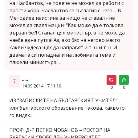
на Налбантов, че повече не можел да работи с
прости хора. Налбантов се съгласил с него – В.
Методиев наистина за нищо не ставал - не
можел да сваля мацки: “Как може да е толкова
вързан бе?! Станал цял министър, а не може да
наебе една путка! Аз, ако бях на негово място
какви чудеса щях да направя!” и т. н. и т. н. И
двамата си попаднали на любимата тема и
плюели министъра…
.....
7.
14.09.2014 17:11:10
0
0
ИЗ "ЗАПИСКИТЕ НА БЪЛГАРСКИЯТ УЧИТЕЛ" -
или българското образование такова, каквото
го видях.
________________
ПРОФ. Д-Р ПЕТКО ЧОБАНОВ – РЕКТОР НА
БУРГАСКИ СВОБОДЕН УНИВЕРСИТЕТ