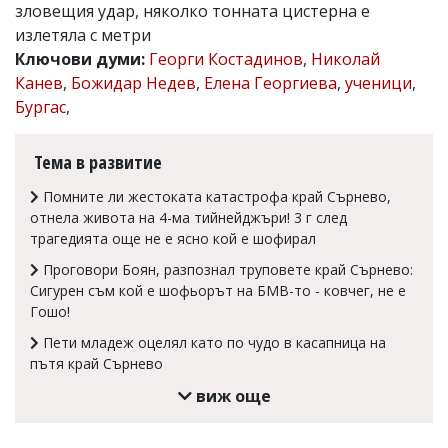
зловещия удар, няколко тонната цистерна е
Коментарите
излетяла с метри
под
Ключови думи:
Георги Костадинов
,
Николай
статиите
се
Канев
,
Божидар Недев
,
Елена Георгиева
,
ученици
,
въвеждат
Бургас
,
от
читателите
и
Тема в развитие
редакцията
не
Помните ли жестоката катастрофа край Сърнево,
носи
отнела живота на 4-ма тийнейджъри! 3 г след
отговорност
за
трагедията още не е ясно кой е шофирал
тях!
Проговори Боян, разпознал труповете край Сърнево:
Ако
Сигурен съм кой е шофьорът на БМВ-то - ковчег, не е
откриете
обиден
Гошо!
за
Пети младеж оцелял като по чудо в касапница на
вас
пътя край Сърнево
коментар,
моля
виж още
сигнализирайте
ни!