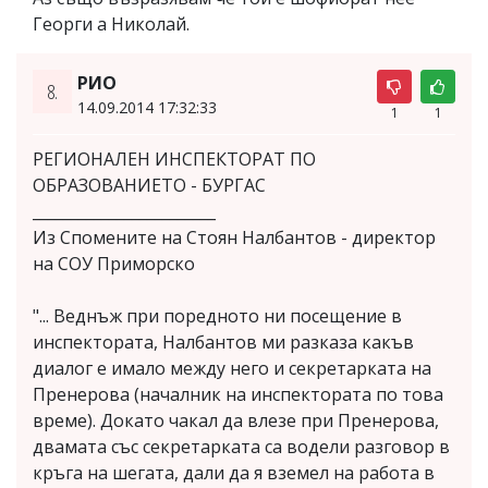
Георги а Николай.
РИО
8.
14.09.2014 17:32:33
1
1
РЕГИОНАЛЕН ИНСПЕКТОРАТ ПО
ОБРАЗОВАНИЕТО - БУРГАС
________________________
Из Спомените на Стоян Налбантов - директор
на СОУ Приморско
"... Веднъж при поредното ни посещение в
инспектората, Налбантов ми разказа какъв
диалог е имало между него и секретарката на
Пренерова (началник на инспектората по това
време). Докато чакал да влезе при Пренерова,
двамата със секретарката са водели разговор в
кръга на шегата, дали да я вземел на работа в