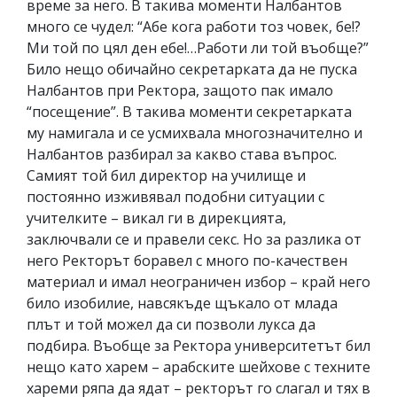
време за него. В такива моменти Налбантов
много се чудел: “Абе кога работи тоз човек, бе!?
Ми той по цял ден ебе!…Работи ли той въобще?”
Било нещо обичайно секретарката да не пуска
Налбантов при Ректора, защото пак имало
“посещение”. В такива моменти секретарката
му намигала и се усмихвала многозначително и
Налбантов разбирал за какво става въпрос.
Самият той бил директор на училище и
постоянно изживявал подобни ситуации с
учителките – викал ги в дирекцията,
заключвали се и правели секс. Но за разлика от
него Ректорът боравел с много по-качествен
материал и имал неограничен избор – край него
било изобилие, навсякъде щъкало от млада
плът и той можел да си позволи лукса да
подбира. Въобще за Ректора университетът бил
нещо като харем – арабските шейхове с техните
хареми ряпа да ядат – ректорът го слагал и тях в