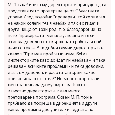
М. П. в кабинета му директорът е принуден да я
представя като проверяваща от Областната
управа. След подобни "проверки" той се хвалел
на някои колеги: "Аз я наебах и тя си отиде" и
други неща от този род, т. е. благодарение на
него "проверката" минала успешно и тя си
отишла доволна от свършената работа и най-
вече от секса. В подобни случаи директорът се
хвалел: "При мен проблеми няма, бе! Аз
инспекторките като дойдат ги наебавам и така
решавам всичките проблеми - и те са доволни,
и аз съм доволен, и работата върви, какво
повече искаш от това?" Но много скоро тази
жена започнала да му омръзва. Както е
известно директорът е имал много
претоварена програма. Освен М. П. той е
трябвало да посреща в дирекцията и други
жени, предимно две учителки - едната по