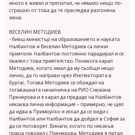
много е живял и препатил, че нямало нищо по-
страшно от това да те преследва разгонена
жена.
ВЕСЕЛИН МЕТОДИЕВ
- бивш министър на образованието и науката
Налбантов и Веселин Методиев са лични
приятели. Налбантов постоянно парадирал и се
хвалел с това приятелство. Понякога карал
Методиев, когато имал да му съобщи нещо
лично, да го направи чрез Инспектората в
Бургас. Тогава Методиев се обаждал на
тогавашната началничка на РИО Снежана
Пренерова и я карал да предаде на Налбантов
някаква лична информация – примерно, че щял
да идва в Приморско и искал да се види с
Налбантов или Налбантов да дойдел в София за
да си поговорят. Винаги, когато по някакъв
повод говорел с Пренерова, Методиев я питал: