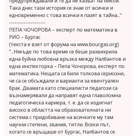
предупреждавали и те да не казват на никой.
Така днес тази история се знае от всички и
едновременно с това всички я пазят в тайна..."
--------------------
ПЕПА ЧОЧОРОВА – експерт по математика в
РИО – Бургас
(текста е взет от форума на www.bourgas.org)
"...Някъде по това време се беше развихрила
една буйна любовна връзка между Налбантов и
една инспекторка – Пепа Чочорова, експерт по
математика. Нещата са били толкова сериозни,
че са се обсъждали и варианти за евентуален
брак. Двамата като специалисти педагози са
възнамерявали да направят една главоломна
педагогическа кариера, т. е. да се издигнат
високо в областта на образователната ни
система с придобиване на всичките му там
научни степени, звания, титли. Всеки път,
когато се връщаше от Бургас, Налбантов се