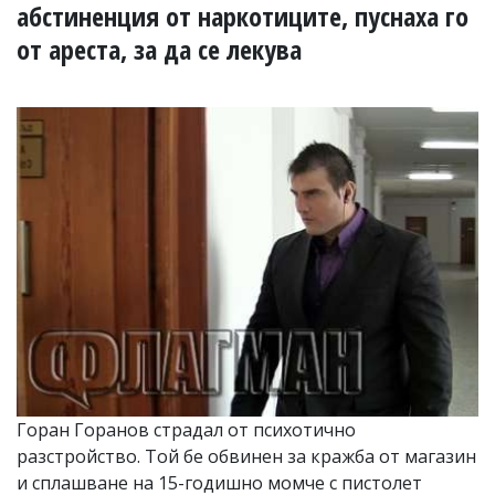
УКРАЙНА
абстиненция от наркотиците, пуснаха го
СПОРТ
от ареста, за да се лекува
РАЗСЛЕДВАНЕ
БИЗНЕС
ЮГ
Управители:
Веселин
Василев,
email:
v.vasilev@flagman.bg
Катя
Касабова,
еmail:
k.kassabova@flagman.bg
Главен
редактор:
Иван
Горан Горанов страдал от психотично
Колев,
разстройство. Той бе обвинен за кражба от магазин
email:
office@flagman.bg
и сплашване на 15-годишно момче с пистолет