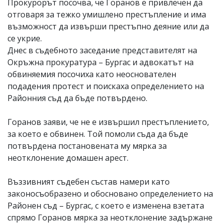
Прокурорът посочва, че Горанов е привлечен да
отговаря за тежко умишлено престъпление и има
възможност да извърши престъпно деяние или да
се укрие.
Днес в съдебното заседание представителят на
Окръжна прокуратура – Бургас и адвокатът на
обвиняемия посочиха като неоснователен
подадения протест и поискаха определението на
Районния съд да бъде потвърдено.
Горанов заяви, че не е извършил престъплението,
за което е обвинен. Той помоли съда да бъде
потвърдена постановената му мярка за
неотклонение домашен арест.
Въззивният съдебен състав намери като
законосъобразено и обосновано определението на
Районен съд – Бургас, с което е изменена взетата
спрямо Горанов мярка за неотклонение задържане