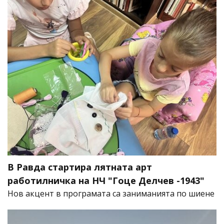
В Равда стартира лятната арт
работилничка на НЧ "Гоце Делчев -1943"
Нов акцент в програмата са заниманията по шиене