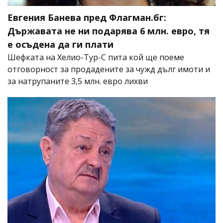
Евгения Банева пред Флагман.бг:
Държавата не ни подарява 6 млн. евро, тя
е осъдена да ги плати
Шефката на Хелио-Тур-С пита кой ще поеме
отговорност за продадените за чужд дълг имоти и
за натрупаните 3,5 млн. евро лихви