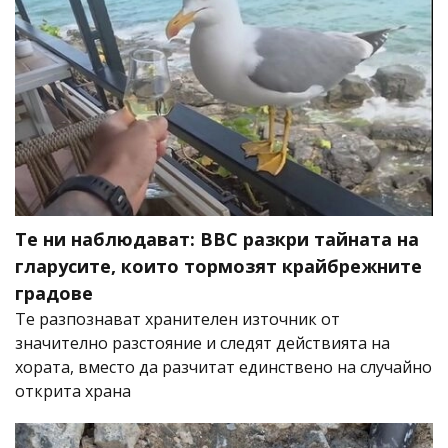
Те ни наблюдават: BBC разкри тайната на
гларусите, които тормозят крайбрежните
градове
Те разпознават хранителен източник от
значително разстояние и следят действията на
хората, вместо да разчитат единствено на случайно
открита храна