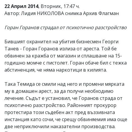
22 Април 2014
, Вторник, 17:47 ч.
Автор: Лидия НИКОЛОВА снимка Архив Флагман
Горан Горанов страдал от психотично разстройство
Бившият охранител на убития бизнесмен Георги
Танев - Горан Горанов излиза от ареста. Той бе
обвинен за кражба от магазин и сплашване на 15-
годишно момче с пистолет. Горан обаче бил с тежка
абстиненция, че няма наркотици в килията.
Така Темида се смили над него и промени мярката
му в домашен арест, за да получи необходимо
лечение. Съдът е установил, че Горанов страда от
психотично разстройство. Районният прокурор
протестира този съдебен акт пред въззивната
инстанция като сочи, че срещу обвиняемия има още
две неприключили наказателни производства.