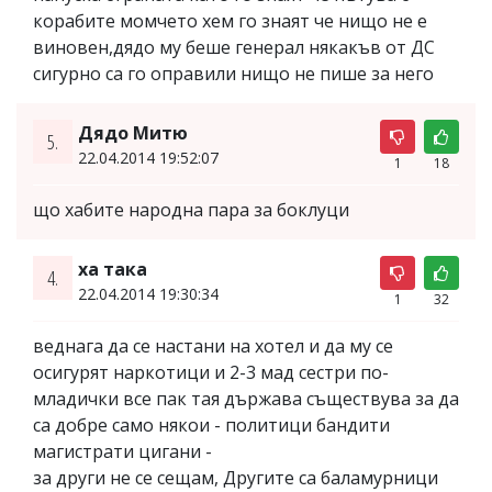
корабите момчето хем го знаят че нищо не е
виновен,дядо му беше генерал някакъв от ДС
сигурно са го оправили нищо не пише за него
Дядо Митю
5.
22.04.2014 19:52:07
1
18
що хабите народна пара за боклуци
ха така
4.
22.04.2014 19:30:34
1
32
веднага да се настани на хотел и да му се
осигурят наркотици и 2-3 мад сестри по-
младички все пак тая държава съществува за да
са добре само някои - политици бандити
магистрати цигани -
за други не се сещам, Другите са баламурници