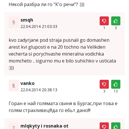
Някой разбра ли го "К'о речи"? :)))
smqh
9.
22.04.2014 21:03:33
1
3
kvo zadyrjane pod straja pusnali go domashen
arest kvi gluposti e na 20 tochno na Velikden
vecherta si porychvashe mineralna vodichka
momcheto .. sigurno mu e bilo suhichko v usticata
:)))
vanko
8.
22.04.2014 20:38:13
3
13
Горан е най голямата свиня в Бургас,при това е
голям страхливец!!!да го ебьт дано!!!
mlqkyty i rosnaka ot
7.