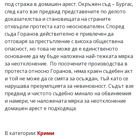
под стража в домашен арест. Окръжен съд – Бургас,
след като взе предвид представените по делото
доказателства и становищата на страните
отхвърли протеста като неоснователен. Според
съда Горанов действително е привлечен да
отговаря за престъпление с висока обществена
опасност, но това не може де е единственото
основание да му бъде наложена най-тежката мярка
за неотклонение. По посочените производства в
протеста относно Горанов, няма краен съдебен акт
и той не може да се смята за осъждан, тъй като се
нарушава презумпцията за невиновност. Съдът взе
предвид и чистото съдебно минало на обвиняемия
и намери, че наложената мярка за неотклонение
домашен арест е подходяща.
В категории:
Крими