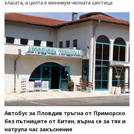
класата, а целта е минимум челната шестица
Автобус за Пловдив тръгна от Приморско
без пътниците от Китен, върна се за тях и
натрупа час закъснение