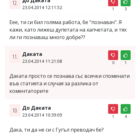
до Даката
12.
23.04.2014 12:11:52
1
3
Еее, ти си бил голяма работа, бе "познавач". Я
кажи, като лижеш дупетата на хапчетата, и тях
ли ги познаваш много добре??
Даката
11.
23.04.2014 11:21:08
0
1
Даката просто се познава със всички споменати
във статията и случая за разлика от
коментаторите
До Даката
10.
23.04.2014 10:39:09
1
4
Дака, ти да не си с Гугъл преводач бе?