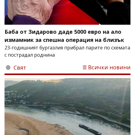
Баба от Зидарово даде 5000 евро на ало
измамник за спешна операция на близък
23-годишният бургазлия прибрал парите по схемата
с пострадал роднина
Всички новини
Свят