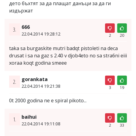
дето бъхтят за да плащат данъци за да ги
издържат
666
3.
22.04.2014 19:28:12
2
20
taka sa burgaskite mutri badqt pistoleti na deca
drusat i sa na gaz s 2.40 v djob4eto no sa stra6ni eiii
xoraa koqt godina smeee
gorankata
2.
22.04.2014 19:21:38
3
19
0t 2000 godina ne e spiral pikoto...
baihui
1.
22.04.2014 19:11:08
2
33