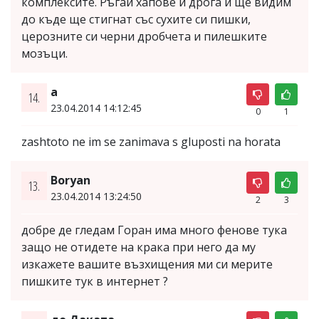
комплексите. Ръгай хапове и дрога и ще видим
до къде ще стигнат със сухите си пишки,
церозните си черни дробчета и пилешките
мозъци.
a
14.
23.04.2014 14:12:45
0
1
zashtoto ne im se zanimava s gluposti na horata
Boryan
13.
23.04.2014 13:24:50
2
3
добре де гледам Горан има много фенове тука
защо не отидете на крака при него да му
изкажете вашите възхищения ми си мерите
пишките тук в интернет ?