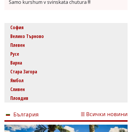
Samo kurshum v svinskata chutura !!!
София
Велико Търново
Плевен
Русе
Варна
Стара Загора
Ямбол
Сливен
Пловдив
Всички новини
България