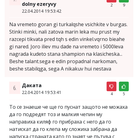
dolny ezeryvy
2
9
22.04.2014 19:53:42
Na vremeto goran gi turkalqshe vsichkite v burgas.
Stinki minki, nali zatova marin leka mu prust my
razcepi tikvata pred tqh s edin vinkel.vqrno bieahe
gi nared. Joro iliev mu dade na vremeto i 5000leva
nagrada kudeto stana shampion na klasicheska...
Beshe talant.sega e edin propadnal narkoman,
beshe stabilqga, sega A nikakuv hui nestava
Даката
6.
22.04.2014 19:53:41
4
5
То се знаеше че ще го пуснат защото не можаха
да го подредят тоз и малкия чепин му
направиха киляф го прибраха с него да го
натискат да го клепа му сложиха забрана да
напуска страната като го знаят че пътува с