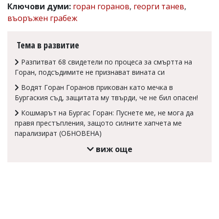
Ключови думи:
горан горанов
,
георги танев
,
Коментарите
въоръжен грабеж
под
статиите
се
Тема в развитие
въвеждат
от
Разпитват 68 свидетели по процеса за смъртта на
читателите
Горан, подсъдимите не признават вината си
и
редакцията
Водят Горан Горанов прикован като мечка в
не
Бургаския съд, защитата му твърди, че не бил опасен!
носи
отговорност
Кошмарът на Бургас Горан: Пуснете ме, не мога да
за
правя престъпления, защото силните хапчета ме
тях!
парализират (ОБНОВЕНА)
Ако
откриете
виж още
обиден
за
вас
коментар,
моля
сигнализирайте
ни!