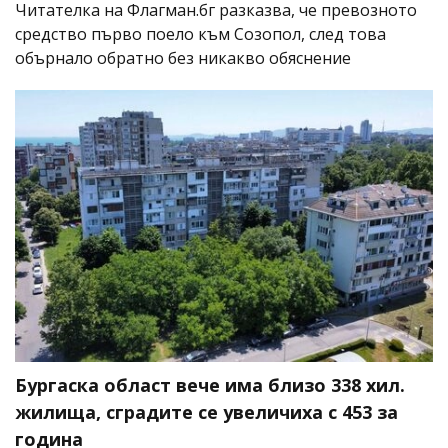
Читателка на Флагман.бг разказва, че превозното
средство първо поело към Созопол, след това
обърнало обратно без никакво обяснение
Бургаска област вече има близо 338 хил.
жилища, сградите се увеличиха с 453 за
година