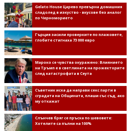
Gelato House Царево превърна домашния
сладолед в изкуство - вкусове без аналог
по Черноморието
Гърция засили проверките по плажовете,
глобите стигнаха 73 000 евро
Мароко се чувства окуражено: Влиянието
на Тръмп е в светлината на прожекторите
след катастрофата в Сеута
Съветник иска да направи секс парти в
сградата на Общината, плаши със съд, ако
му откажат
Слънчев бряг се пръска по шевовете:
Хотелите са пълни на 100%