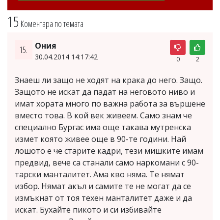
15
Коментара по темата
Ония
15.
30.04.2014 14:17:42
0
2
Знаеш ли защо не ходят на крака до него. Защо.
Защото не искат да падат на неговото ниво и
имат хората много по важна работа за вършене
вместо това. В кой век живеем. Само знам че
специално Бургас има още такава мутренска
измет която живее още в 90-те години. Най
лошото е че старите кадри, тези мишките имам
предвид, вече са станали само наркомани с 90-
тарски манталитет. Ама кво няма. Те нямат
избор. Нямат акъл и самите те не могат да се
измъкнат от тоя техен манталитет даже и да
искат. Бухайте пикото и си избивайте