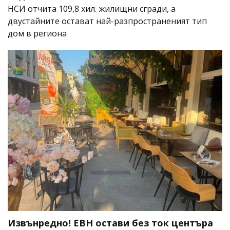
НСИ отчита 109,8 хил. жилищни сгради, а
двустайните остават най-разпространеният тип
дом в региона
Извънредно! ЕВН остави без ток центъра