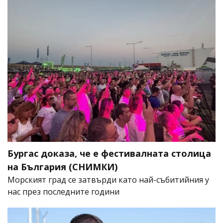
Бургас доказа, че е фестивалната столица
на България (СНИМКИ)
Морският град се затвърди като най-събитийния у
нас през последните години