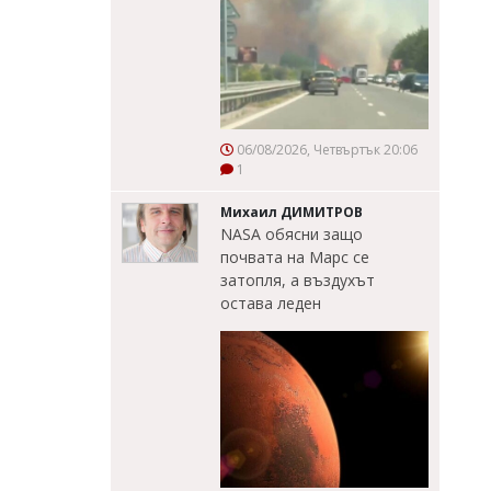
06/08/2026, Четвъртък 20:06
1
Михаил ДИМИТРОВ
NASA обясни защо
почвата на Марс се
затопля, а въздухът
остава леден