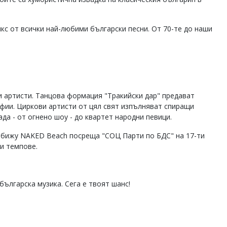
кс от всички най-любими български песни. От 70-те до наши
и артисти. Танцова формация "Тракийски дар" предават
афии. Циркови артисти от цял свят изпълняват спиращи
ада - от огнено шоу - до квартет народни певици.
о бижу NAKED Beach посреща "СОЦ Парти по БДС" на 17-ти
зи темпове.
българска музика. Сега е твоят шанс!