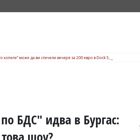
о копеле“ може да ви спечели вечеря за 200 евро в Dock 5, вижте подробн
о БДС" идва в Бургас:
 това шоу?