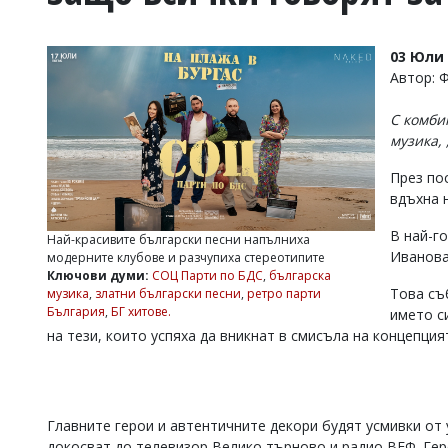
УКРАЙНА
СПОРТ
03 Юли 
РАЗСЛЕДВАНЕ
Автор: 
БИЗНЕС
С комби
ЮГ
музика,
През по
Управители:
вдъхна 
Веселин
Василев,
В най-г
email:
Най-красивите български песни напълниха
v.vasilev@flagman.bg
Иванова
модерните клубове и разчупиха стереотипите
Катя
Ключови думи:
СОЦ Парти по БДС
,
българска
Касабова,
Това съ
музика
,
златни български песни
,
ретро парти
еmail:
k.kassabova@flagman.bg
България
,
БГ хитове.
името с
на тези, които успяха да вникнат в смисъла на концепция
Главен
редактор:
Иван
Колев,
email:
Главните герои и автентичните декори будят усмивки от 
office@flagman.bg
докосват до телевизор Велико търново и радио ВЕФ. Гер