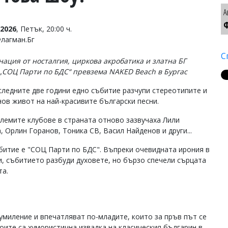
А
Ф
2026
, Петък, 20:00 ч.
Флагман.Бг
С
нация от носталгия, циркова акробатика и златна БГ
 „СОЦ Парти по БДС“ превзема NAKED Beach в Бургас
следните две години едно събитие разчупи стереотипите и
нов живот на най-красивите български песни.
олемите клубове в страната отново зазвучаха Лили
, Орлин Горанов, Тоника СВ, Васил Найденов и други...
битие е "СОЦ Парти по БДС". Въпреки очевидната ирония в
и, събитието разбуди духовете, но бързо спечели сърцата
та.
умиление и впечатляват по-младите, които за пръв път се
оите са хумористична извадка на класическия българин в