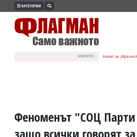
КАТЕГОРИИ
ПРОМО
ЗОНА
ИЗБОРИ
2026
ПРАКТИЧНО
НАКРАТКО
Билет за „Мръснот
КУЛТУРА
ЗДРАВЕ
ПОЛИТИКА
ОБЩИНИ
ОБЩЕСТВО
ЛАЙФСТАЙЛ
Феноменът "СОЦ Парти п
ВОЙНАТА
защо всички говорят за
В