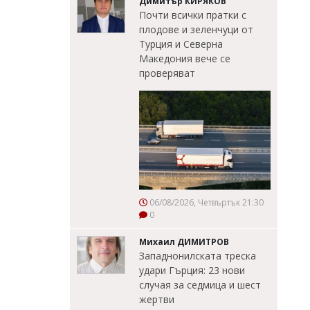
Димитър КИРЯКОВ
Почти всички пратки с
плодове и зеленчуци от
Турция и Северна
Македония вече се
проверяват
06/08/2026, Четвъртък 21:30
0
Михаил ДИМИТРОВ
Западнонилската треска
удари Гърция: 23 нови
случая за седмица и шест
жертви