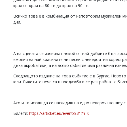
края от края на 80-те до края на 90-те.
Коментарите
под
Всичко това е в комбинация от неповторим музикален ми
статиите
се
дни.
въвеждат
от
читателите
и
редакцията
не
А на сцената се изявяват някой от най-добрите българск
носи
емоция на най-красивите ни песни с невероятни хореогр
отговорност
дъха акробатики, а на всяко събитие има различна изнен
за
тях!
Следващото издание на това събитие е в Бургас. Новот
Ако
юли. Билетите вече са в продажба и се разграбват с бър
откриете
обиден
за
вас
Ако и ти искаш да се насладиш на едно невероятно шоу с 
коментар,
моля
Билети:
https://articket.eu/event/831?h=0
сигнализирайте
ни!